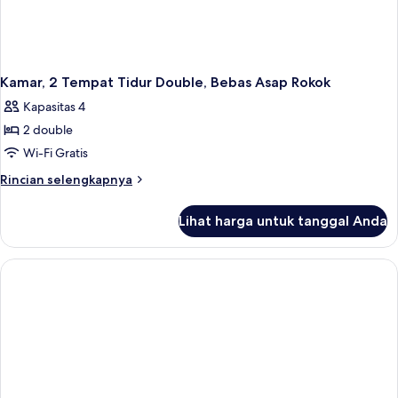
Kamar, 2 Tempat Tidur Double, Bebas Asap Rokok
Kapasitas 4
2 double
Wi-Fi Gratis
Rincian
Rincian selengkapnya
lebih
lanjut
Lihat harga untuk tanggal Anda
untuk
Kamar,
2
Tempat
Tidur
Double,
Bebas
Asap
Rokok