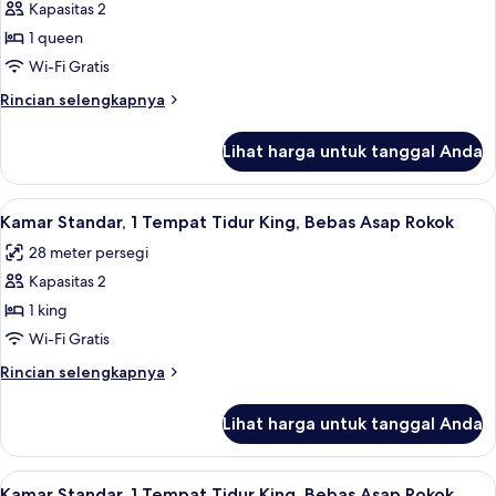
Smoking
Kapasitas 2
Kamar,
1 queen
1
Tempat
Wi-Fi Gratis
Tidur
Rincian
Rincian selengkapnya
Queen,
lebih
lanjut
akses
Lihat harga untuk tanggal Anda
untuk
difabel,
Kamar,
Bebas
1
Lihat
Meja kerja, setrika/meja setrika, dan t
4
Asap
Tempat
Kamar Standar, 1 Tempat Tidur King, Bebas Asap Rokok
semua
Tidur
Rokok
28 meter persegi
Queen,
foto
akses
Kapasitas 2
untuk
difabel,
Kamar
1 king
Bebas
Standar,
Asap
Wi-Fi Gratis
Rokok
1
Rincian
Rincian selengkapnya
Tempat
lebih
Tidur
lanjut
Lihat harga untuk tanggal Anda
untuk
King,
Kamar
Bebas
Standar,
Lihat
Meja kerja, setrika/meja setrika, dan t
Asap
4
1
Kamar Standar, 1 Tempat Tidur King, Bebas Asap Rokok