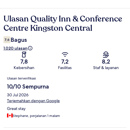
Ulasan Quality Inn & Conference
Ulasan
Centre Kingston Central
Bagus
7,6
1.020 ulasan
7,8
7,2
8,2
Kebersihan
Fasilitas
Staf & layanan
Ulasan
Ulasan terverifikasi
10/10 Sempurna
30 Jul 2026
Terjemahkan dengan Google
Great stay
Stephane, perjalanan 1 malam