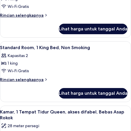
untuk
Smoking
Standard
Wi-Fi Gratis
Room,
Rincian
Rincian selengkapnya
1
lebih
lanjut
King
Lihat harga untuk tanggal Anda
untuk
Bed,
Standard
Non
Room,
Lihat
Kamar mandi | Kombinasi shower/bat
2
Smoking
1
Standard Room, 1 King Bed, Non Smoking
semua
King
Kapasitas 2
Bed,
foto
Non
1 king
untuk
Smoking
Standard
Wi-Fi Gratis
Room,
Rincian
Rincian selengkapnya
1
lebih
lanjut
King
Lihat harga untuk tanggal Anda
untuk
Bed,
Standard
Non
Room,
Lihat
Kamar, 1 Tempat Tidur Queen, akses dif
3
Smoking
1
Kamar, 1 Tempat Tidur Queen, akses difabel, Bebas Asap
semua
King
Rokok
Bed,
foto
28 meter persegi
Non
untuk