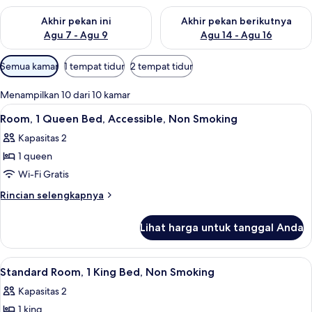
Periksa ketersediaan untuk akhir pekan ini Agu 7 - Agu 9
Periksa ketersediaan untuk ak
Akhir pekan ini
Akhir pekan berikutnya
Agu 7 - Agu 9
Agu 14 - Agu 16
Filter
Semua kamar
1 tempat tidur
2 tempat tidur
tersedia
untuk
Menampilkan 10 dari 10 kamar
kamar
Lihat
Kamar mandi | Kombinasi shower/bat
1
Room, 1 Queen Bed, Accessible, Non Smoking
semua
Kapasitas 2
foto
1 queen
untuk
Room,
Wi-Fi Gratis
1
Rincian
Rincian selengkapnya
Queen
lebih
lanjut
Bed,
Lihat harga untuk tanggal Anda
untuk
Accessible,
Room,
Non
1
Lihat
Kamar mandi | Kombinasi shower/bat
2
Smoking
Queen
Standard Room, 1 King Bed, Non Smoking
semua
Bed,
Kapasitas 2
Accessible,
foto
Non
1 king