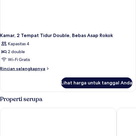
Kamar, 2 Tempat Tidur Double, Bebas Asap Rokok
Kapasitas 4
2 double
Wi-Fi Gratis
Rincian
Rincian selengkapnya
lebih
lanjut
Lihat harga untuk tanggal Anda
untuk
Kamar,
2
Properti serupa
Tempat
Tidur
Comfort Suites Kingston Central
Motel 6 
Double,
Bebas
Asap
Rokok