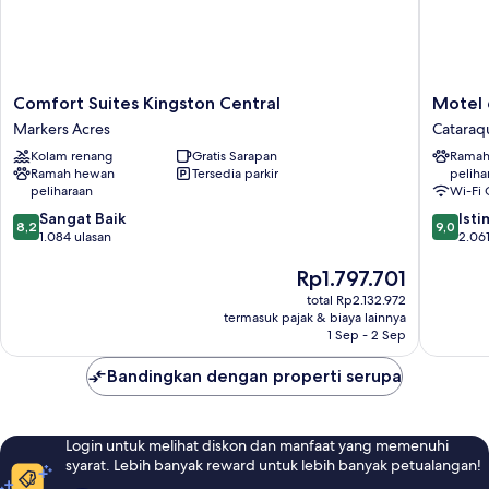
Comfort
Motel
Comfort Suites Kingston Central
Motel 
Suites
6
Markers Acres
Cataraqu
Kingston
Kingsto
Kolam renang
Gratis Sarapan
Ramah
Central
ON
Ramah hewan
Tersedia parkir
peliha
Markers
Cataraq
peliharaan
Wi-Fi 
Acres
Utara
8.2
9.0
Sangat Baik
Ist
8,2
9,0
dari
dari
1.084 ulasan
2.061
10,
10,
Harga
Rp1.797.701
Sangat
Istimew
sekarang
Baik,
2.061
total Rp2.132.972
Rp1.797.701
1.084
ulasan
termasuk pajak & biaya lainnya
ulasan
1 Sep - 2 Sep
Bandingkan dengan properti serupa
Login untuk melihat diskon dan manfaat yang memenuhi
syarat. Lebih banyak reward untuk lebih banyak petualangan!