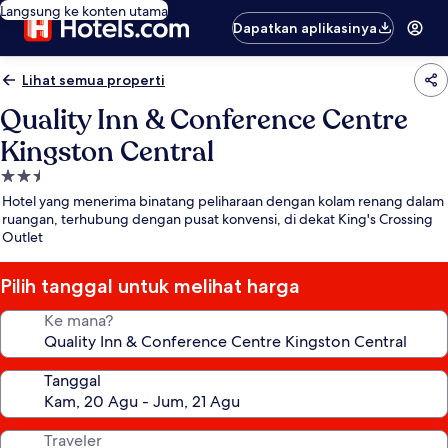
Langsung ke konten utama
Dapatkan aplikasinya
Lihat semua properti
Quality Inn & Conference Centre
Kingston Central
Properti
bintang
Hotel yang menerima binatang peliharaan dengan kolam renang dalam
2.5
ruangan, terhubung dengan pusat konvensi, di dekat King's Crossing
Outlet
Pilih tanggal untuk melihat harga
Ke mana?
Tanggal
Traveler