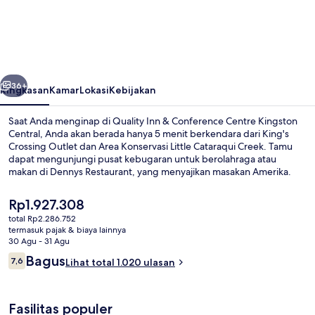
Inn
&
Conference
Centre
belumnya
Berikutnya
Kingston
36+
Ringkasan
Kamar
Lokasi
Kebijakan
Central
Saat Anda menginap di Quality Inn & Conference Centre Kingston
Central, Anda akan berada hanya 5 menit berkendara dari King's
Crossing Outlet dan Area Konservasi Little Cataraqui Creek. Tamu
dapat mengunjungi pusat kebugaran untuk berolahraga atau
makan di Dennys Restaurant, yang menyajikan masakan Amerika.
Fasilitas kolam renang indoor dan bar/lounge adalah keunggulan
lainnya. Para traveler terkesan dengan staf.
Harga
Rp1.927.308
saat
total Rp2.286.752
ini
termasuk pajak & biaya lainnya
Lounge
Rp1.927.308
30 Agu - 31 Agu
Ulasan
Bagus
7,6
Lihat total 1.020 ulasan
7,6 dari 10
Fasilitas populer