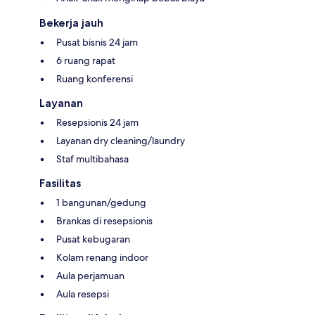
Bekerja jauh
Pusat bisnis 24 jam
6 ruang rapat
Ruang konferensi
Layanan
Resepsionis 24 jam
Layanan dry cleaning/laundry
Staf multibahasa
Fasilitas
1 bangunan/gedung
Brankas di resepsionis
Pusat kebugaran
Kolam renang indoor
Aula perjamuan
Aula resepsi