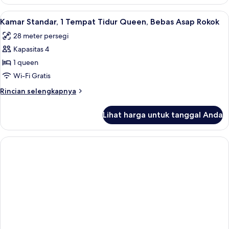
Kamar
Bebas
Standar,
Lihat
Meja kerja, setrika/meja setrika, dan t
Asap
1
2
Kamar Standar, 1 Tempat Tidur Queen, Bebas Asap Rokok
semua
Tempat
Rokok
28 meter persegi
Tidur
foto
Queen,
Kapasitas 4
untuk
Bebas
Kamar
1 queen
Asap
Standar,
Rokok
Wi-Fi Gratis
1
Rincian
Rincian selengkapnya
Tempat
lebih
Tidur
lanjut
Lihat harga untuk tanggal Anda
untuk
Queen,
Kamar
Bebas
Standar,
Asap
1
Tempat
Rokok
Tidur
Queen,
Bebas
Asap
Rokok