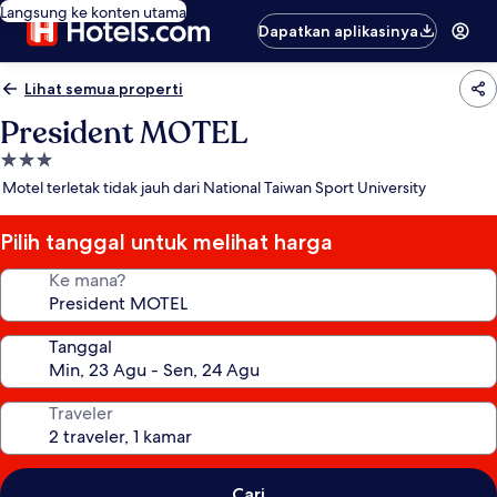
Langsung ke konten utama
Dapatkan aplikasinya
Lihat semua properti
President MOTEL
Properti
bintang
Motel terletak tidak jauh dari National Taiwan Sport University
3.0
Pilih tanggal untuk melihat harga
Ke mana?
Tanggal
Traveler
Cari