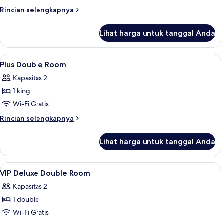
(Check
Rincian
Rincian selengkapnya
in
lebih
after
lanjut
Lihat harga untuk tanggal Anda
untuk
21:00
Kamar
on
Double
Lihat
Minibar, tirai kedap cahaya, dan Wi-Fi 
Fri.
14
Deluks
Plus Double Room
semua
and
(Check
Kapasitas 2
in
foto
Sat.)
after
1 king
untuk
21:00
Plus
Wi-Fi Gratis
on
Double
Fri.
Rincian
Rincian selengkapnya
and
Room
lebih
Sat.)
lanjut
Lihat harga untuk tanggal Anda
untuk
Plus
Double
Lihat
Minibar, tirai kedap cahaya, dan Wi-Fi 
6
Room
VIP Deluxe Double Room
semua
Kapasitas 2
foto
1 double
untuk
VIP
Wi-Fi Gratis