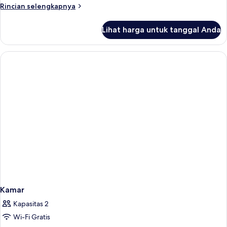
Deluxe
Rincian
Rincian selengkapnya
Double
lebih
lanjut
Room
Lihat harga untuk tanggal Anda
untuk
VIP
Deluxe
Double
Room
Kamar
Kapasitas 2
Wi-Fi Gratis