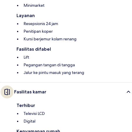
Minimarket
Layanan
Resepsionis 24 jam
Penitipan koper
Kursi berjemur kolam renang
Fasilitas difabel
Lift
Pegangan tangan di tangga
Jalur ke pintu masuk yang terang
Fasilitas kamar
Terhibur
Televisi LCD
Digital
Kenyamanan rumah