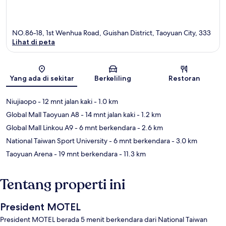
NO.86-18, 1st Wenhua Road, Guishan District, Taoyuan City, 333
Lihat di peta
Peta
Yang ada di sekitar
Berkeliling
Restoran
Niujiaopo
- 12 mnt jalan kaki
- 1.0 km
Global Mall Taoyuan A8
- 14 mnt jalan kaki
- 1.2 km
Global Mall Linkou A9
- 6 mnt berkendara
- 2.6 km
National Taiwan Sport University
- 6 mnt berkendara
- 3.0 km
Taoyuan Arena
- 19 mnt berkendara
- 11.3 km
Tentang properti ini
President MOTEL
President MOTEL berada 5 menit berkendara dari National Taiwan