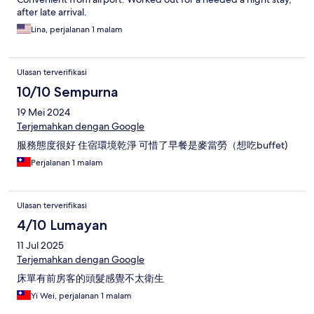
after late arrival.
Lina, perjalanan 1 malam
Ulasan terverifikasi
10/10 Sempurna
19 Mei 2024
Terjemahkan dengan Google
服務態度很好 住宿環境乾淨 可惜了早餐是麥當勞（想吃buffet)
Perjalanan 1 malam
Ulasan terverifikasi
4/10 Lumayan
11 Jul 2025
Terjemahkan dengan Google
床單有前房客的頭髮感覺不太衛生
Yi Wei, perjalanan 1 malam