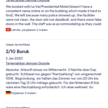
Terjemahkan dengan Google
We booked with La Vie/Presidential Motel (doesn't have a
consistent name online or on the building which made it hard to
find). We left because many police showed up, the facilities
were not clean, the door did not deadbolt, and there were false
doors in the wall. The staff was as accommodating as they could
be but they refused to give us a refund even though we were
Camille, perjalanan 2 malam
only in the room for an hour. After that hour we decided to leave
because we felt unsafe.
Ulasan terverifikasi
2/10 Buruk
2 Jan 2020
Terjemahkan dengan Google
Abzocke. Ankunft etwas vor Mitternacht. 3 Nächte über Exp.
gebucht. Schlüssel nur gegen "Nachzahlung" von umgerechnet
100€. Begründung, wir hätten das Zimmer nur von 20 Uhr bis
nächsten Tag 12 Uhr mittags gebucht. Für die fehlenden 8 Std.
wäre eine Nachzahlung erforderlich. Ich reise weltweit. So
etwas dreistes habe ich noch nie erlebt. Beschwerde kommt
Perjalanan 3 malam
über Exp..
Ulasan terverifikasi