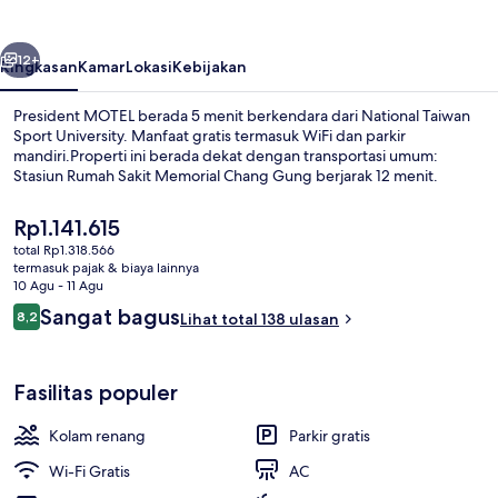
belumnya
Berikutnya
12+
Ringkasan
Kamar
Lokasi
Kebijakan
President MOTEL berada 5 menit berkendara dari National Taiwan
Sport University. Manfaat gratis termasuk WiFi dan parkir
mandiri.Properti ini berada dekat dengan transportasi umum:
Stasiun Rumah Sakit Memorial Chang Gung berjarak 12 menit.
Harga
Rp1.141.615
saat
total Rp1.318.566
ini
termasuk pajak & biaya lainnya
Rp1.141.615
10 Agu - 11 Agu
Bagian depan properti - sore/malam
Ulasan
Sangat bagus
8,2
Lihat total 138 ulasan
8,2 dari 10
Fasilitas populer
Kolam renang
Parkir gratis
Wi-Fi Gratis
AC