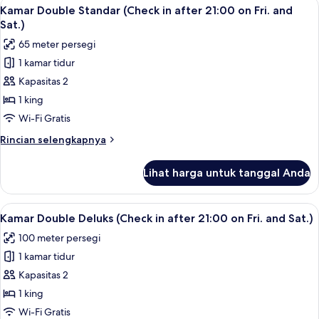
Lihat
Kamar Double Standar (Check in after 21
3
Kamar Double Standar (Check in after 21:00 on Fri. and
semua
Sat.)
foto
65 meter persegi
untuk
1 kamar tidur
Kamar
Kapasitas 2
Double
Standar
1 king
(Check
Wi-Fi Gratis
in
Rincian
Rincian selengkapnya
after
lebih
21:00
lanjut
Lihat harga untuk tanggal Anda
untuk
on
Kamar
Fri.
Double
Lihat
Kamar Double Deluks (Check in after 21:
and
5
Standar
Kamar Double Deluks (Check in after 21:00 on Fri. and Sat.)
semua
(Check
Sat.)
100 meter persegi
in
foto
after
1 kamar tidur
untuk
21:00
Kamar
Kapasitas 2
on
Double
Fri.
1 king
and
Deluks
Wi-Fi Gratis
Sat.)