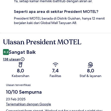
Ya, setiap kamar memiliki bathtub dengan aliran air.
Seperti apa area di sekitar President MOTEL?
President MOTEL berada di Distrik Guishan, hanya 12 menit
berjalan kaki dari Global Mall Taoyuan A8.
Ulasan President MOTEL
Ulasan
Sangat Baik
8,2
138 ulasan
8,0
7,4
8,0
Kebersihan
Fasilitas
Staf & layanan
Ulasan
Ulasan terverifikasi
10/10 Sempurna
23 Feb 2025
Terjemahkan dengan Google
Convenient from airport. Worked out for a needed a night stay,