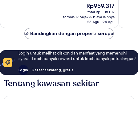
10,
10,
Harga
Rp959.317
Bagus,
Bagus,
sekarang
787
250
total Rp1.108.017
Rp959.317
termasuk pajak & biaya lainnya
ulasan
ulasan
23 Agu - 24 Agu
Bandingkan dengan properti serupa
Login untuk melihat diskon dan manfaat yang memenuhi
syarat. Lebih banyak reward untuk lebih banyak petualangan!
Login
Daftar sekarang, gratis
Tentang kawasan sekitar