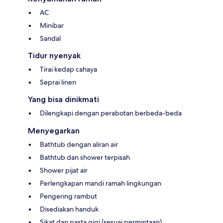
AC
Minibar
Sandal
Tidur nyenyak
Tirai kedap cahaya
Seprai linen
Yang bisa dinikmati
Dilengkapi dengan perabotan berbeda-beda
Menyegarkan
Bathtub dengan aliran air
Bathtub dan shower terpisah
Shower pijat air
Perlengkapan mandi ramah lingkungan
Pengering rambut
Disediakan handuk
Sikat dan pasta gigi (sesuai permintaan)