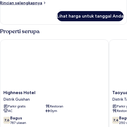
Rincian
Rincian selengkapnya
lebih
lanjut
Lihat harga untuk tanggal Anda
untuk
Kamar
Properti serupa
Highness Hotel
Taoyuan 
Highness
Taoyuan
Highness Hotel
Taoyua
Hotel
Hua
Distrik Guishan
Distrik 
Distrik
Yue
Parkir gratis
Restoran
Parkir 
Guishan
Hotel
AC
Gym
Restor
Distrik
Taoyuan
7.6
7.4
Bagus
Bag
7,6
7,4
dari
dari
787 ulasan
250 