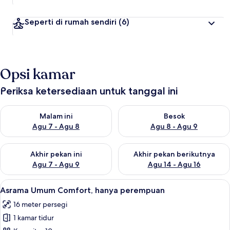
Seperti di rumah sendiri
(6)
Opsi kamar
Periksa ketersediaan untuk tanggal ini
Periksa ketersediaan untuk malam ini Agu 7 - Agu 8
Periksa ketersediaan untuk be
Malam ini
Besok
Agu 7 - Agu 8
Agu 8 - Agu 9
Periksa ketersediaan untuk akhir pekan ini Agu 7 - Agu 9
Periksa ketersediaan untuk ak
Akhir pekan ini
Akhir pekan berikutnya
Agu 7 - Agu 9
Agu 14 - Agu 16
Lihat
Ruang kerja ramah laptop, tirai kedap 
13
Asrama Umum Comfort, hanya perempuan
semua
16 meter persegi
foto
1 kamar tidur
untuk