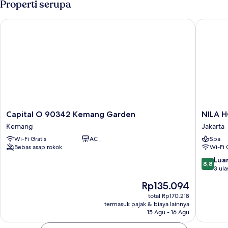
Properti serupa
Comfort,
hanya
Capital O 90342 Kemang Garden
NILA HOU
laki-
laki,
patio
Capital
NILA
Capital O 90342 Kemang Garden
NILA H
O
HOUSE,
Kemang
Jakarta
90342
Sharia
Wi-Fi Gratis
AC
Spa
Kemang
Family
Bebas asap rokok
Wi-Fi 
Garden
Home
Kemang
Stay
8.8
Luar
8,8
Jakarta
dari
3 ula
10,
Harga
Rp135.094
Luar
sekarang
Biasa,
total Rp170.218
Rp135.094
termasuk pajak & biaya lainnya
3
15 Agu - 16 Agu
ulasan