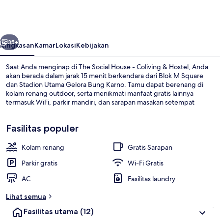
House
-
Coliving
belumnya
Berikutnya
&
35+
Ringkasan
Kamar
Lokasi
Kebijakan
Hostel
Saat Anda menginap di The Social House - Coliving & Hostel, Anda
akan berada dalam jarak 15 menit berkendara dari Blok M Square
dan Stadion Utama Gelora Bung Karno. Tamu dapat berenang di
kolam renang outdoor, serta menikmati manfaat gratis lainnya
termasuk WiFi, parkir mandiri, dan sarapan masakan setempat
setiap hari antara pukul 06.30 dan 11.30.Terdapat teras dan taman,
serta fasilitas dalam kamar yang meliputi kulkas dan microwave.
Fasilitas populer
Kolam renang
Gratis Sarapan
Lemari es, microwave, dan kompor
Parkir gratis
Wi-Fi Gratis
AC
Fasilitas laundry
Lihat semua
Fasilitas utama
(12)