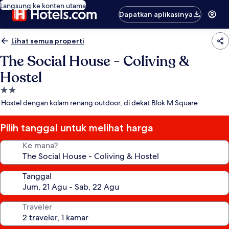
Langsung ke konten utama
Dapatkan aplikasinya
Lihat semua properti
The Social House - Coliving &
Hostel
Properti
bintang
Hostel dengan kolam renang outdoor, di dekat Blok M Square
2.0
Pilih tanggal untuk melihat harga
Ke mana?
Tanggal
Traveler