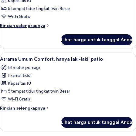
Asrama
Kapasitas 10
Umum
5 tempat tidur tingkat twin Besar
Comfort,
Wi-Fi Gratis
hanya
Rincian
Rincian selengkapnya
perempuan
lebih
lanjut
Lihat harga untuk tanggal Anda
untuk
Asrama
Umum
Lihat
Ruang kerja ramah laptop, tirai kedap 
13
Comfort,
Asrama Umum Comfort, hanya laki-laki, patio
semua
hanya
18 meter persegi
perempuan
foto
1 kamar tidur
untuk
Asrama
Kapasitas 10
Umum
5 tempat tidur tingkat twin Besar
Comfort,
Wi-Fi Gratis
hanya
Rincian
Rincian selengkapnya
laki-
lebih
laki,
lanjut
Lihat harga untuk tanggal Anda
untuk
patio
Asrama
Umum