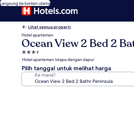
Langsung ke konten utama
Lihat semua properti
Hotel apartemen
Ocean View 2 Bed 2 Ba
Properti
bintang
Hotel apartemen Ixtapa dengan dapur
3.5
Pilih tanggal untuk melihat harga
Ke mana?
Galeri
foto
untuk
Ocean
View