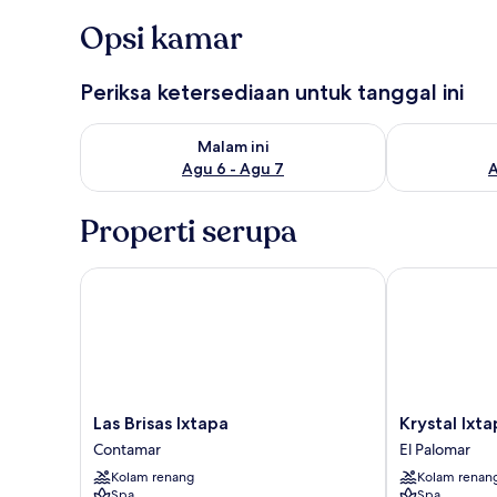
Opsi kamar
Periksa ketersediaan untuk tanggal ini
Periksa ketersediaan untuk malam ini Agu 6 - Agu 7
Periksa keter
Malam ini
Agu 6 - Agu 7
A
Properti serupa
Las Brisas Ixtapa
Krystal Ixtapa 
Las
Krystal
Las Brisas Ixtapa
Krystal Ixta
Brisas
Ixtapa
Contamar
El Palomar
Ixtapa
All
Kolam renang
Kolam renan
Contamar
Inclusive
Spa
Spa