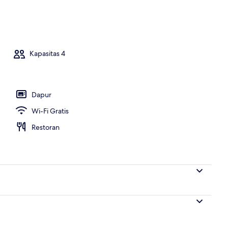
norama, 2 kamar tidur, teras, pemandangan samudra | Kolam renang outdo
Kapasitas 4
Dapur
Wi-Fi Gratis
Restoran