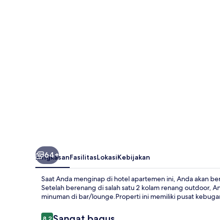
2
Bed
2
Bathr
Península
64+
Ringkasan
Fasilitas
Lokasi
Kebijakan
Saat Anda menginap di hotel apartemen ini, Anda akan ber
Setelah berenang di salah satu 2 kolam renang outdoor, A
minuman di bar/lounge.Properti ini memiliki pusat kebugar
Ulasan
Sangat bagus
8,2