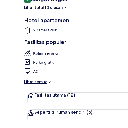
8,2 dari 10
Lihat total 10 ulasan
Hotel apartemen
Apartemen Pa
2 kamar tidur
Fasilitas populer
Kolam renang
Parkir gratis
AC
Lihat semua
Fasilitas utama
(12)
Seperti di rumah sendiri
(6)