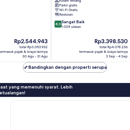
All-
Kolam renang
Parkir gratis
Inclusive
Wi-Fi Gratis
by
Restoran
IHG
8.0
El
Sangat Baik
8,0
dari
Palomar
1.009 ulasan
10,
Sangat
Harga
Harga
Rp2.544.943
Rp3.398.530
Baik,
sekarang
sekarang
total Rp3.053.932
total Rp4.078.236
1.009
Rp2.544.943
Rp3.398.530
termasuk pajak & biaya lainnya
termasuk pajak & biaya lainnya
ulasan
30 Agu - 31 Agu
3 Sep - 4 Sep
Bandingkan dengan properti serupa
faat yang memenuhi syarat. Lebih
etualangan!