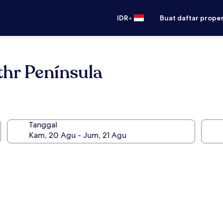
•
IDR
Buat daftar prope
thr Península
Tanggal