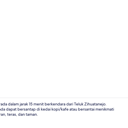
Apartemen P
ada dalam jarak 15 menit berkendara dari Teluk Zihuatanejo.
nda dapat bersantap di kedai kopi/kafe atau bersantai menikmati
an, teras, dan taman.
Smart TV 40-