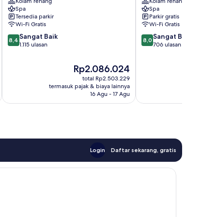
Optional
Kolam renang
Resort
Kolam renang
Spa
Spa
All
&
Tersedia parkir
Parkir gratis
Inclusive
Spa
Wi-Fi Gratis
Wi-Fi Gratis
El
-
8.4
8.0
Palomar
Sangat Baik
All
Sangat Baik
8,4
8,0
dari
dari
1.115 ulasan
Inclusive
706 ulasan
10,
10,
El
Sangat
Sangat
Palomar
Harga
Ha
Rp2.086.024
R
Baik,
Baik,
sekarang
sek
total Rp2.503.229
1.115
706
Rp2.086.024
Rp3
termasuk pajak & biaya lainnya
termasuk paj
ulasan
ulasan
16 Agu - 17 Agu
Login
Daftar sekarang, gratis