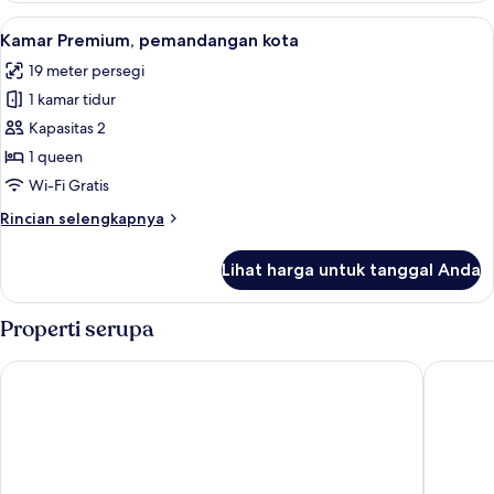
Quadruple
Lihat
Kamar Premium, pemandangan kota | Se
7
Premium,
Kamar Premium, pemandangan kota
semua
pemandangan
19 meter persegi
gunung
foto
1 kamar tidur
untuk
Kamar
Kapasitas 2
Premium,
1 queen
pemandangan
Wi-Fi Gratis
kota
Rincian
Rincian selengkapnya
lebih
lanjut
Lihat harga untuk tanggal Anda
untuk
Kamar
Premium,
Properti serupa
pemandangan
kota
Hotel Tin Tin Boutique Bijanbari
Istana Re