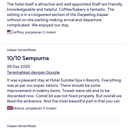
The hotel itself is attractive and well appointed Staff are friendly,
knowledgeable and helpful. Coffee/bakery is fantastic. The
setting is in a congested section of the Darjeeling bazaar
without on site parking making arrival and departure
complicated. We enjoyed our stay.
Jeffrey, perjalanan 2 malam
Ulasan terverifikasi
10/10 Sempurna
28 Des 2025
Terjemahkan dengan Google
It was a pleasant stay at Hotel Sumitel Spa n Resorts. Everything
was as per our expec tations. There should be some
improvement in toiletry items. Towels were old and to be
discarded now. Comid lid was not fixed properly. But overall we
liked the ambience. And the most beautiful part is that you can
see the beautiful view of Kanchenjunga from your rooms.
Mohua, perjalanan 3 malam
Thanks.
Ulasan terverifikasi