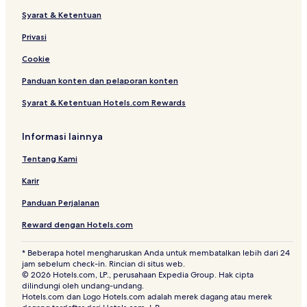
g
t
Syarat & Ketentuan
G
r
Privasi
o
u
Cookie
p
Panduan konten dan pelaporan konten
s
o
Syarat & Ketentuan Hotels.com Rewards
f
H
o
Informasi lainnya
t
e
Tentang Kami
l
Karir
s
Panduan Perjalanan
Reward dengan Hotels.com
* Beberapa hotel mengharuskan Anda untuk membatalkan lebih dari 24
jam sebelum check-in. Rincian di situs web.
© 2026 Hotels.com, LP., perusahaan Expedia Group. Hak cipta
dilindungi oleh undang-undang.
Hotels.com dan Logo Hotels.com adalah merek dagang atau merek