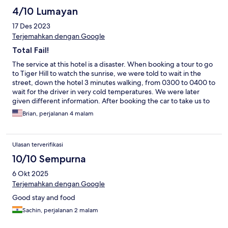
4/10 Lumayan
17 Des 2023
Terjemahkan dengan Google
Total Fail!
The service at this hotel is a disaster. When booking a tour to go
to Tiger Hill to watch the sunrise, we were told to wait in the
street, down the hotel 3 minutes walking, from 0300 to 0400 to
wait for the driver in very cold temperatures. We were later
given different information. After booking the car to take us to
the railway station, there was no note in the system about the
Brian, perjalanan 4 malam
booking or the payment. This was sorted out however at thst
time of departure we called the driver who informed us he was
never informed of the departure time. They did provide a
Ulasan terverifikasi
heater in the room as there is no heat in the hotel and we were
there mid December. Room was large. The restaurant is
10/10 Sempurna
horrible, wouldnt recommend. Bad food, cant pay by card as
6 Okt 2025
machine doesnt work. Cant pay by cash as no change. Staff are
completely not trained and for this reason i would not
Terjemahkan dengan Google
recommend. As full time travellers, we appreciate helpful staff
Good stay and food
and unfortuntely there werent any at this hotel with tge
exception of the night desk clerk. Very nice young man.
Sachin, perjalanan 2 malam