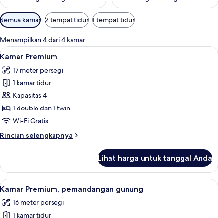
Filter
Semua kamar
2 tempat tidur
1 tempat tidur
tersedia
untuk
Menampilkan 4 dari 4 kamar
kamar
Lihat
Kamar Premium | Seprai premium, meja 
7
Kamar Premium
semua
17 meter persegi
foto
1 kamar tidur
untuk
Kamar
Kapasitas 4
Premium
1 double dan 1 twin
Wi-Fi Gratis
Rincian
Rincian selengkapnya
lebih
lanjut
Lihat harga untuk tanggal Anda
untuk
Kamar
Premium
Lihat
Kamar Premium, pemandangan gunung |
7
Kamar Premium, pemandangan gunung
semua
16 meter persegi
foto
1 kamar tidur
untuk