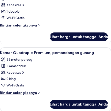
Kamar
Kapasitas 3
Premium,
1 double
pemandangan
Wi-Fi Gratis
gunung
Rincian
Rincian selengkapnya
lebih
lanjut
Lihat harga untuk tanggal Anda
untuk
Kamar
Premium,
Lihat
Kamar Quadruple Premium, pemandanga
8
pemandangan
Kamar Quadruple Premium, pemandangan gunung
semua
gunung
33 meter persegi
foto
1 kamar tidur
untuk
Kamar
Kapasitas 5
Quadruple
2 king
Premium,
Wi-Fi Gratis
pemandangan
Rincian
Rincian selengkapnya
gunung
lebih
lanjut
Lihat harga untuk tanggal Anda
untuk
Kamar