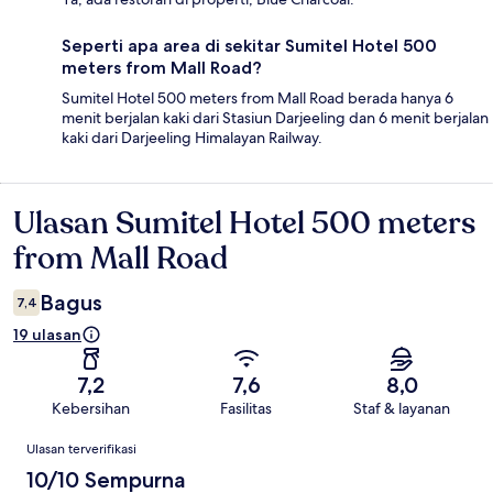
Seperti apa area di sekitar Sumitel Hotel 500
meters from Mall Road?
Sumitel Hotel 500 meters from Mall Road berada hanya 6
menit berjalan kaki dari Stasiun Darjeeling dan 6 menit berjalan
kaki dari Darjeeling Himalayan Railway.
Ulasan Sumitel Hotel 500 meters
Ulasan
from Mall Road
Bagus
7,4
19 ulasan
7,2
7,6
8,0
Kebersihan
Fasilitas
Staf & layanan
Ulasan
Ulasan terverifikasi
10/10 Sempurna