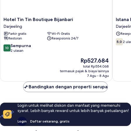
Hotel
Istana
Hotel Tin Tin Boutique Bijanbari
Istana
Tin
Resorts
Darjeeling
Darjeeli
Tin
Darjeeli
Parkir gratis
Wi-Fi Gratis
Reseps
Boutique
Restoran
Resepsionis 24/7
Bijanbari
5.0
5,0
2 ula
Darjeeling
10.0
Sempurna
dari
10
dari
2 ulasan
10,
10,
2
Harga
Rp527.684
Sempurna,
ulasan
sekarang
2
total Rp554.068
Rp527.684
termasuk pajak & biaya lainnya
ulasan
7 Agu - 8 Agu
Bandingkan dengan properti serupa
Login untuk melihat diskon dan manfaat yang memenuhi
syarat. Lebih banyak reward untuk lebih banyak petualangan!
Login
Daftar sekarang, gratis