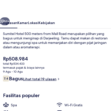
500
meters
from
belumnya
Berikutnya
Mall
50+
Ringkasan
Kamar
Lokasi
Kebijakan
Road
Sumitel Hotel 500 meters from Mall Road merupakan pilihan yang
bagus untuk menginap di Darjeeling. Tamu dapat makan di restoran
atau mengunjungi spa untuk memanjakan diri dengan pijat jaringan
dalam atau aromaterapi.
Harga
Rp508.984
saat
total Rp534.433
ini
termasuk pajak & biaya lainnya
Rp508.984
9 Agu - 10 Agu
Resepsionis
Ulasan
Bagus
7,4
Lihat total 19 ulasan
7,4 dari 10
Fasilitas populer
Spa
Wi-Fi Gratis