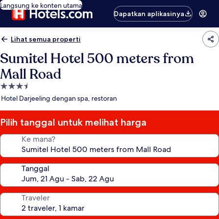
Langsung ke konten utama
Dapatkan aplikasinya
Lihat semua properti
Sumitel Hotel 500 meters from
Mall Road
Properti
bintang
Hotel Darjeeling dengan spa, restoran
3.5
Pilih tanggal untuk melihat harga
Ke mana?
Tanggal
Traveler