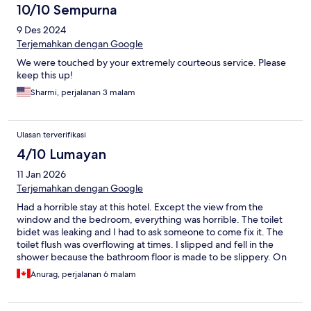
10/10 Sempurna
9 Des 2024
Terjemahkan dengan Google
We were touched by your extremely courteous service. Please
keep this up!
Sharmi, perjalanan 3 malam
Ulasan terverifikasi
4/10 Lumayan
11 Jan 2026
Terjemahkan dengan Google
Had a horrible stay at this hotel. Except the view from the
window and the bedroom, everything was horrible. The toilet
bidet was leaking and I had to ask someone to come fix it. The
toilet flush was overflowing at times. I slipped and fell in the
shower because the bathroom floor is made to be slippery. On
top of that, they charged us exorbitant prices for any food we
Anurag, perjalanan 6 malam
bought there; way above the Darjeeling average.