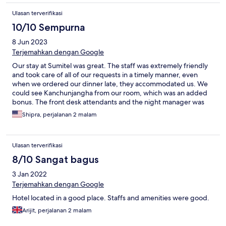
Ulasan terverifikasi
10/10 Sempurna
8 Jun 2023
Terjemahkan dengan Google
Our stay at Sumitel was great. The staff was extremely friendly
and took care of all of our requests in a timely manner, even
when we ordered our dinner late, they accommodated us. We
could see Kanchunjangha from our room, which was an added
bonus. The front desk attendants and the night manager was
also very friendly, including the kitchen staff Pranesh, Lakpa and
Shipra, perjalanan 2 malam
Sovana. The only room for improvement I would suggest is Wifi,
which was extremely slow. Otherwise a great stay.
Ulasan terverifikasi
8/10 Sangat bagus
3 Jan 2022
Terjemahkan dengan Google
Hotel located in a good place. Staffs and amenities were good.
Arijit, perjalanan 2 malam