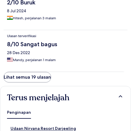
2/10 Buruk
8 Jul 2024
Hitesh, perjalanan 3 malam
Ulasan terverifikasi
8/10 Sangat bagus
28 Des 2022
Mandy, perjalanan 1 malam
Lihat semua 19 ulasan
Terus menjelajah
Penginapan
T
Udaan Nirvana Resort Darjeeling