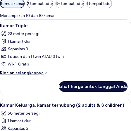
Filter
Semua kamar
2 tempat tidur
3+ tempat tidur
1 tempat tidur
tersedia
untuk
Menampilkan 10 dari 10 kamar
kamar
Lihat
Brankas, meja kerja, ruang kerja rama
5
Kamar Triple
semua
23 meter persegi
foto
1 kamar tidur
untuk
Kamar
Kapasitas 3
Triple
1 queen dan 1 twin ATAU 3 twin
Wi-Fi Gratis
Rincian
Rincian selengkapnya
lebih
lanjut
Lihat harga untuk tanggal Anda
untuk
Kamar
Triple
Lihat
Brankas, meja kerja, ruang kerja rama
8
Kamar Keluarga, kamar terhubung (2 adults & 3 children)
semua
50 meter persegi
foto
1 kamar tidur
untuk
Kamar
Kapasitas 5