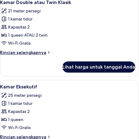
7
Kamar Double atau Twin Klasik
semua
21 meter persegi
foto
1 kamar tidur
untuk
Kamar
Kapasitas 2
Double
1 queen ATAU 2 twin
atau
Wi-Fi Gratis
Twin
Rincian
Rincian selengkapnya
Klasik
lebih
lanjut
Lihat harga untuk tanggal Anda
untuk
Kamar
Double
Lihat
Kamar Eksekutif | Brankas, meja kerja,
8
atau
Kamar Eksekutif
semua
Twin
25 meter persegi
Klasik
foto
1 kamar tidur
untuk
Kamar
Kapasitas 2
Eksekutif
1 queen
Wi-Fi Gratis
Rincian
Rincian selengkapnya