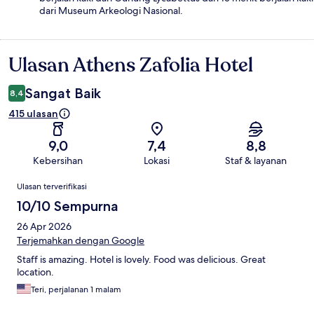
dari Museum Arkeologi Nasional.
Ulasan Athens Zafolia Hotel
Ulasan
Sangat Baik
8,4
415 ulasan
9,0
7,4
8,8
Kebersihan
Lokasi
Staf & layanan
Ulasan
Ulasan terverifikasi
10/10 Sempurna
26 Apr 2026
Terjemahkan dengan Google
Staff is amazing. Hotel is lovely. Food was delicious. Great
location.
Teri, perjalanan 1 malam