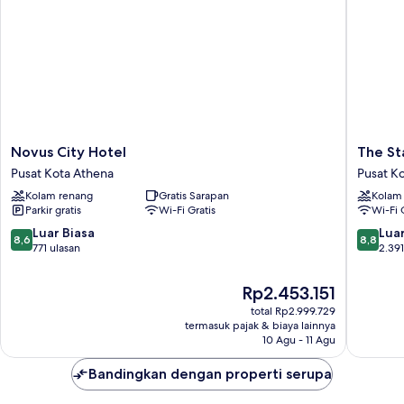
Novus
The
Novus City Hotel
The St
City
Stanley
Pusat Kota Athena
Pusat K
Hotel
Pusat
Kolam renang
Gratis Sarapan
Kolam
Pusat
Kota
Parkir gratis
Wi-Fi Gratis
Wi-Fi 
Kota
Athena
Athena
8.6
8.8
Luar Biasa
Luar
8,6
8,8
dari
dari
771 ulasan
2.391
10,
10,
Luar
Luar
Harga
Rp2.453.151
Biasa,
Biasa,
sekarang
total Rp2.999.729
771
2.391
Rp2.453.151
termasuk pajak & biaya lainnya
ulasan
ulasan
10 Agu - 11 Agu
Bandingkan dengan properti serupa