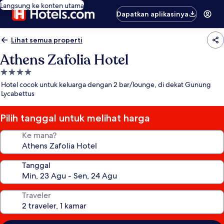
Langsung ke konten utama
Dapatkan aplikasinya
Lihat semua properti
Athens Zafolia Hotel
Properti
bintang
Hotel cocok untuk keluarga dengan 2 bar/lounge, di dekat Gunung
4.0
Lycabettus
Pilih tanggal untuk melihat harga
Ke mana?
Tanggal
Traveler