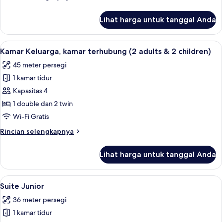
lebih
lanjut
Lihat harga untuk tanggal Anda
untuk
Kamar
Eksekutif
Lihat
Brankas, meja kerja, ruang kerja rama
4
Kamar Keluarga, kamar terhubung (2 adults & 2 children)
semua
45 meter persegi
foto
1 kamar tidur
untuk
Kamar
Kapasitas 4
Keluarga,
1 double dan 2 twin
kamar
Wi-Fi Gratis
terhubung
Rincian
Rincian selengkapnya
(2
lebih
adults
lanjut
Lihat harga untuk tanggal Anda
untuk
&
Kamar
2
Keluarga,
Lihat
Suite Junior | Brankas, meja kerja, ru
children)
8
kamar
Suite Junior
semua
terhubung
36 meter persegi
(2
foto
adults
1 kamar tidur
untuk
&