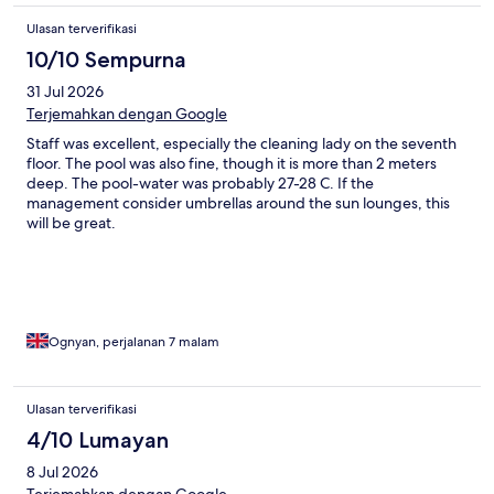
Ulasan terverifikasi
10/10 Sempurna
31 Jul 2026
Terjemahkan dengan Google
Staff was excellent, especially the cleaning lady on the seventh
floor. The pool was also fine, though it is more than 2 meters
deep. The pool-water was probably 27-28 C. If the
management consider umbrellas around the sun lounges, this
will be great.
Ognyan, perjalanan 7 malam
Ulasan terverifikasi
4/10 Lumayan
8 Jul 2026
Terjemahkan dengan Google