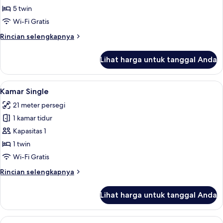
Keluarga,
5 twin
kamar
Wi-Fi Gratis
terhubung
Rincian
Rincian selengkapnya
(2
lebih
adults
lanjut
Lihat harga untuk tanggal Anda
untuk
&
Kamar
3
Keluarga,
Lihat
Kamar Single | Brankas, meja kerja, ru
children)
4
kamar
Kamar Single
semua
terhubung
21 meter persegi
(2
foto
adults
1 kamar tidur
untuk
&
Kamar
Kapasitas 1
3
Single
children)
1 twin
Wi-Fi Gratis
Rincian
Rincian selengkapnya
lebih
lanjut
Lihat harga untuk tanggal Anda
untuk
Kamar
Single
Lihat
Kamar Double atau Twin Klasik | Brank