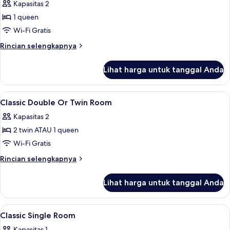
Suite
Kapasitas 2
2
Junior
children)
1 queen
Wi-Fi Gratis
Rincian
Rincian selengkapnya
lebih
lanjut
Lihat harga untuk tanggal Anda
untuk
Suite
Junior
Lihat
Brankas, meja kerja, ruang kerja rama
7
Classic Double Or Twin Room
semua
Kapasitas 2
foto
2 twin ATAU 1 queen
untuk
Classic
Wi-Fi Gratis
Double
Rincian
Rincian selengkapnya
Or
lebih
lanjut
Twin
Lihat harga untuk tanggal Anda
untuk
Room
Classic
Double
Lihat
Brankas, meja kerja, ruang kerja rama
5
Or
Classic Single Room
semua
Twin
Kapasitas 1