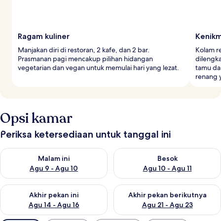
Ragam kuliner
Kenikm
Manjakan diri di restoran, 2 kafe, dan 2 bar.
Kolam re
Prasmanan pagi mencakup pilihan hidangan
dilengka
vegetarian dan vegan untuk memulai hari yang lezat.
tamu da
renang 
Opsi kamar
Periksa ketersediaan untuk tanggal ini
Periksa ketersediaan untuk malam ini Agu 9 - Agu 10
Periksa ketersediaan untuk be
Malam ini
Besok
Agu 9 - Agu 10
Agu 10 - Agu 11
Periksa ketersediaan untuk akhir pekan ini Agu 14 - Agu 16
Periksa ketersediaan untuk ak
Akhir pekan ini
Akhir pekan berikutnya
Agu 14 - Agu 16
Agu 21 - Agu 23