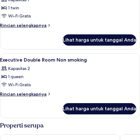
Room
foto
1 twin
untuk
Classic
Wi-Fi Gratis
Single
Rincian
Rincian selengkapnya
Room
lebih
lanjut
Lihat harga untuk tanggal Anda
untuk
Classic
Single
Lihat
Brankas, meja kerja, ruang kerja rama
5
Room
Executive Double Room Non smoking
semua
Kapasitas 2
foto
1 queen
untuk
Executive
Wi-Fi Gratis
Double
Rincian
Rincian selengkapnya
Room
lebih
lanjut
Non
Lihat harga untuk tanggal Anda
untuk
smoking
Executive
Double
Properti serupa
Room
Non
Novus City Hotel
The Stan
smoking