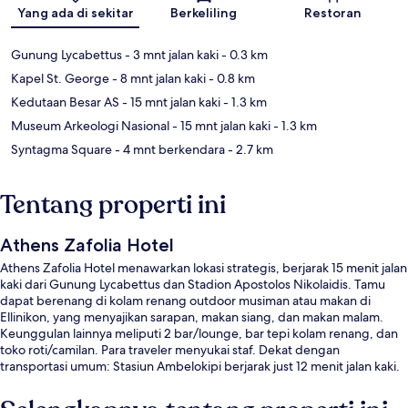
Peta
Yang ada di sekitar
Berkeliling
Restoran
Gunung Lycabettus
- 3 mnt jalan kaki
- 0.3 km
Kapel St. George
- 8 mnt jalan kaki
- 0.8 km
Kedutaan Besar AS
- 15 mnt jalan kaki
- 1.3 km
Museum Arkeologi Nasional
- 15 mnt jalan kaki
- 1.3 km
Syntagma Square
- 4 mnt berkendara
- 2.7 km
Tentang properti ini
Athens Zafolia Hotel
Athens Zafolia Hotel menawarkan lokasi strategis, berjarak 15 menit jalan
kaki dari Gunung Lycabettus dan Stadion Apostolos Nikolaidis. Tamu
dapat berenang di kolam renang outdoor musiman atau makan di
Ellinikon, yang menyajikan sarapan, makan siang, dan makan malam.
Keunggulan lainnya meliputi 2 bar/lounge, bar tepi kolam renang, dan
toko roti/camilan. Para traveler menyukai staf. Dekat dengan
transportasi umum: Stasiun Ambelokipi berjarak just 12 menit jalan kaki.