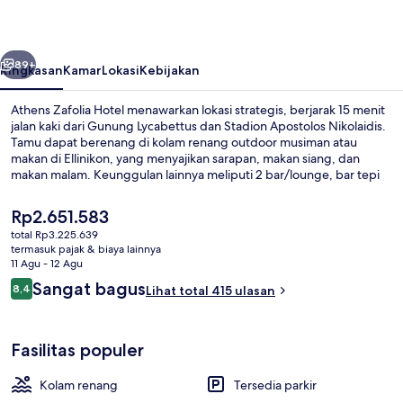
belumnya
Berikutnya
89+
Ringkasan
Kamar
Lokasi
Kebijakan
Athens Zafolia Hotel menawarkan lokasi strategis, berjarak 15 menit
jalan kaki dari Gunung Lycabettus dan Stadion Apostolos Nikolaidis.
Tamu dapat berenang di kolam renang outdoor musiman atau
makan di Ellinikon, yang menyajikan sarapan, makan siang, dan
makan malam. Keunggulan lainnya meliputi 2 bar/lounge, bar tepi
kolam renang, dan toko roti/camilan. Para traveler menyukai staf.
Dekat dengan transportasi umum: Stasiun Ambelokipi berjarak just
Harga
Rp2.651.583
12 menit jalan kaki.
saat
total Rp3.225.639
ini
termasuk pajak & biaya lainnya
Pemandangan dari properti
Rp2.651.583
11 Agu - 12 Agu
Ulasan
Sangat bagus
8,4
Lihat total 415 ulasan
8,4 dari 10
Fasilitas populer
Kolam renang
Tersedia parkir