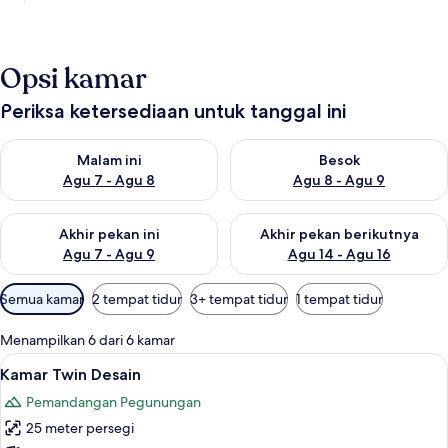
Opsi kamar
Periksa ketersediaan untuk tanggal ini
Periksa ketersediaan untuk malam ini Agu 7 - Agu 8
Periksa ketersediaan untuk be
Malam ini
Besok
Agu 7 - Agu 8
Agu 8 - Agu 9
Periksa ketersediaan untuk akhir pekan ini Agu 7 - Agu 9
Periksa ketersediaan untuk ak
Akhir pekan ini
Akhir pekan berikutnya
Agu 7 - Agu 9
Agu 14 - Agu 16
Filter
Semua kamar
2 tempat tidur
3+ tempat tidur
1 tempat tidur
tersedia
untuk
Menampilkan 6 dari 6 kamar
kamar
Lihat
Seprai premium, meja kerja, tirai ked
11
Kamar Twin Desain
semua
Pemandangan Pegunungan
foto
25 meter persegi
untuk