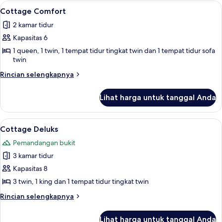
Desain
Lihat
Seprai premium, meja kerja, tirai ked
11
Cottage Comfort
semua
2 kamar tidur
foto
Kapasitas 6
untuk
Cottage
1 queen, 1 twin, 1 tempat tidur tingkat twin dan 1 tempat tidur sofa
twin
Comfort
Rincian
Rincian selengkapnya
lebih
lanjut
Lihat harga untuk tanggal Anda
untuk
Cottage
Comfort
Lihat
Seprai premium, meja kerja, tirai ked
11
Cottage Deluks
semua
Pemandangan bukit
foto
3 kamar tidur
untuk
Cottage
Kapasitas 8
Deluks
3 twin, 1 king dan 1 tempat tidur tingkat twin
Rincian
Rincian selengkapnya
lebih
lanjut
Lihat harga untuk tanggal Anda