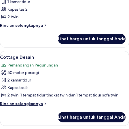
Kamar
1 kamar tidur
Twin
Kapasitas 2
Desain
2 twin
Rincian
Rincian selengkapnya
lebih
lanjut
Lihat harga untuk tanggal Anda
untuk
Kamar
Twin
Lihat
Seprai premium, meja kerja, tirai ked
11
Desain
Cottage Desain
semua
Pemandangan Pegunungan
foto
50 meter persegi
untuk
Cottage
2 kamar tidur
Desain
Kapasitas 5
2 twin, 1 tempat tidur tingkat twin dan 1 tempat tidur sofa twin
Rincian
Rincian selengkapnya
lebih
lanjut
Lihat harga untuk tanggal Anda
untuk
Cottage