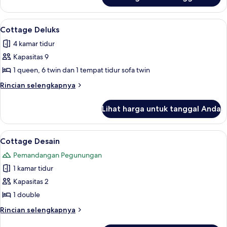
untuk
Cottage
Deluks
Lihat
Seprai premium, meja kerja, tirai ked
11
Cottage Deluks
semua
4 kamar tidur
foto
Kapasitas 9
untuk
Cottage
1 queen, 6 twin dan 1 tempat tidur sofa twin
Deluks
Rincian
Rincian selengkapnya
lebih
lanjut
Lihat harga untuk tanggal Anda
untuk
Cottage
Deluks
Lihat
Seprai premium, meja kerja, tirai ked
11
Cottage Desain
semua
Pemandangan Pegunungan
foto
1 kamar tidur
untuk
Cottage
Kapasitas 2
Desain
1 double
Rincian
Rincian selengkapnya
lebih