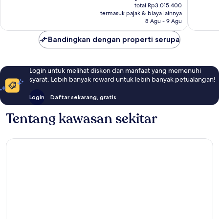
sekarang
total Rp3.015.400
24
ulasan
Rp2.716.578
termasuk pajak & biaya lainnya
ulasan
8 Agu - 9 Agu
Bandingkan dengan properti serupa
Login untuk melihat diskon dan manfaat yang memenuhi
syarat. Lebih banyak reward untuk lebih banyak petualangan!
Login
Daftar sekarang, gratis
Tentang kawasan sekitar