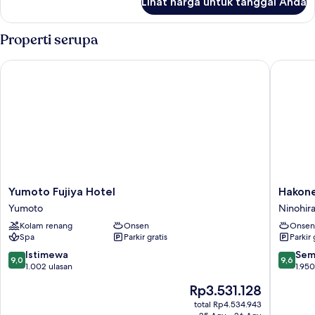
Lihat harga untuk tanggal Anda
untuk
Kamar
Double
Properti serupa
Standar
Yumoto Fujiya Hotel
Hakone 
Yumoto
Hakone
Yumoto Fujiya Hotel
Hakon
Fujiya
Kowaki
Yumoto
Ninohir
Hotel
TEN-
Kolam renang
Onsen
Onsen
Yumoto
YU
Spa
Parkir gratis
Parkir 
Ninohira
9.0
9.6
Istimewa
Sem
9,0
9,6
dari
dari
1.002 ulasan
1.950
10,
10,
Harga
Rp3.531.128
Istimewa,
Sempur
sekarang
1.002
1.950
total Rp4.534.943
Rp3.531.128