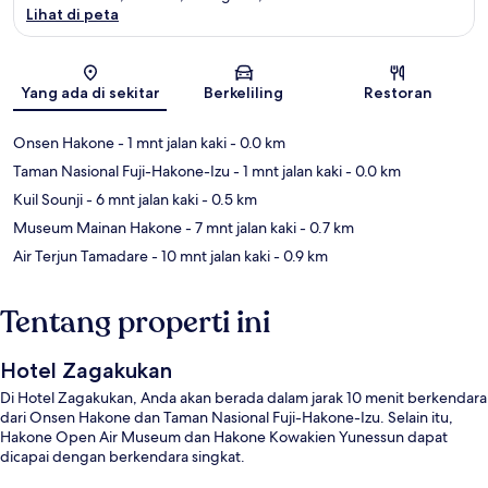
Lihat di peta
Peta
Yang ada di sekitar
Berkeliling
Restoran
Onsen Hakone
- 1 mnt jalan kaki
- 0.0 km
Taman Nasional Fuji-Hakone-Izu
- 1 mnt jalan kaki
- 0.0 km
Kuil Sounji
- 6 mnt jalan kaki
- 0.5 km
Museum Mainan Hakone
- 7 mnt jalan kaki
- 0.7 km
Air Terjun Tamadare
- 10 mnt jalan kaki
- 0.9 km
Tentang properti ini
Hotel Zagakukan
Di Hotel Zagakukan, Anda akan berada dalam jarak 10 menit berkendara
dari Onsen Hakone dan Taman Nasional Fuji-Hakone-Izu. Selain itu,
Hakone Open Air Museum dan Hakone Kowakien Yunessun dapat
dicapai dengan berkendara singkat.