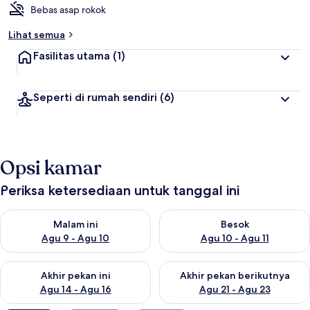
Bebas asap rokok
r
b
Lihat semua
a
i
Fasilitas utama
(1)
k
o
Seperti di rumah sendiri
(6)
l
e
h
t
Opsi kamar
r
a
v
Periksa ketersediaan untuk tanggal ini
e
l
Periksa ketersediaan untuk malam ini Agu 9 - Agu 10
Periksa ketersediaan untuk be
e
Malam ini
Besok
r
Agu 9 - Agu 10
Agu 10 - Agu 11
Periksa ketersediaan untuk akhir pekan ini Agu 14 - Agu 16
Periksa ketersediaan untuk ak
Akhir pekan ini
Akhir pekan berikutnya
Agu 14 - Agu 16
Agu 21 - Agu 23