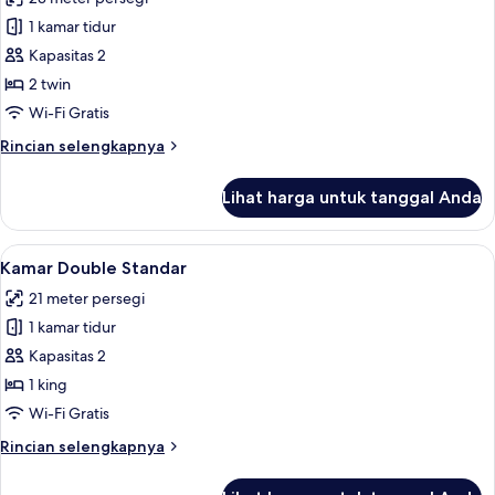
Top
foto
Open
1 kamar tidur
untuk
Air
Kamar
Kapasitas 2
Bath)
Twin
2 twin
Superior
Wi-Fi Gratis
Rincian
Rincian selengkapnya
lebih
lanjut
Lihat harga untuk tanggal Anda
untuk
Kamar
Twin
Lihat
Kamar Double Standar | Brankas, meja k
9
Superior
Kamar Double Standar
semua
21 meter persegi
foto
1 kamar tidur
untuk
Kamar
Kapasitas 2
Double
1 king
Standar
Wi-Fi Gratis
Rincian
Rincian selengkapnya
lebih
lanjut