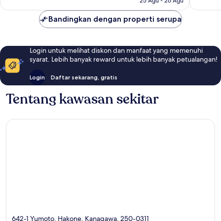
25 Agu - 26 Agu
ulasan
ulasan
Bandingkan dengan properti serupa
Login untuk melihat diskon dan manfaat yang memenuhi
syarat. Lebih banyak reward untuk lebih banyak petualangan!
Login
Daftar sekarang, gratis
Tentang kawasan sekitar
642-1 Yumoto, Hakone, Kanagawa, 250-0311