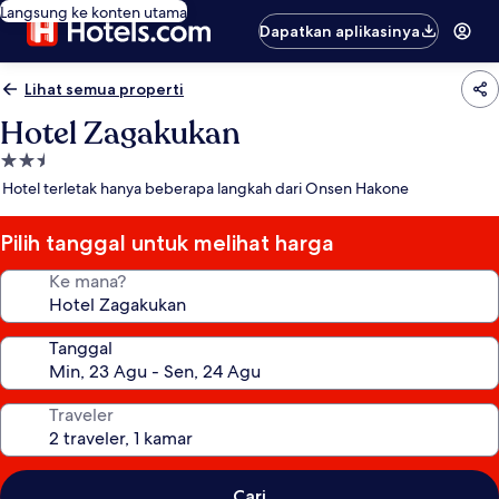
Langsung ke konten utama
Dapatkan aplikasinya
Lihat semua properti
Hotel Zagakukan
Properti
bintang
Hotel terletak hanya beberapa langkah dari Onsen Hakone
2.5
Pilih tanggal untuk melihat harga
Ke mana?
Tanggal
Traveler
Cari