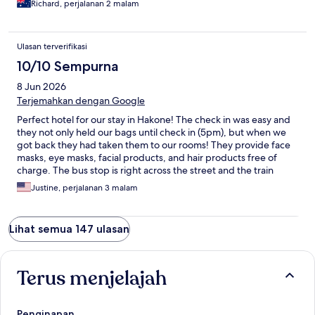
Richard, perjalanan 2 malam
Ulasan terverifikasi
10/10 Sempurna
8 Jun 2026
Terjemahkan dengan Google
Perfect hotel for our stay in Hakone! The check in was easy and
they not only held our bags until check in (5pm), but when we
got back they had taken them to our rooms! They provide face
masks, eye masks, facial products, and hair products free of
charge. The bus stop is right across the street and the train
station is a five minute walk. Our only complaint was lack of a
Justine, perjalanan 3 malam
breakfast option because everything around is closed in the
morning until 11 am. Wasn’t a huge deal as we just hoarded fruit
from 7/11 for the morning. We did not have the roof onsen
Lihat semua 147 ulasan
option, but we were both able to fit in the shower onsen and
did that every night.
Terus menjelajah
Penginapan