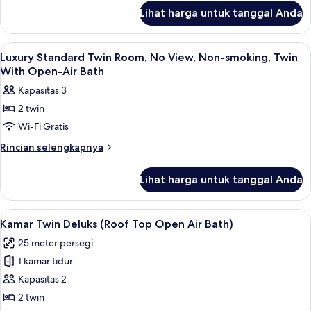
lanjut
No
Lihat harga untuk tanggal Anda
untuk
View,
Standard
Non-
Double
Lihat
Brankas, meja kerja, Wi-Fi gratis, dan s
5
smoking
Room,
Luxury Standard Twin Room, No View, Non-smoking, Twin
semua
No
Double
With Open-Air Bath
View,
foto
Kapasitas 3
Non-
untuk
smoking
2 twin
Luxury
Double
Wi-Fi Gratis
Standard
Twin
Rincian
Rincian selengkapnya
lebih
Room,
lanjut
No
Lihat harga untuk tanggal Anda
untuk
View,
Luxury
Non-
Standard
Lihat
Kamar Twin Deluks (Roof Top Open Ai
19
Twin
smoking,
Kamar Twin Deluks (Roof Top Open Air Bath)
semua
Room,
Twin
25 meter persegi
No
foto
With
View,
1 kamar tidur
untuk
Open-
Non-
Kamar
Kapasitas 2
smoking,
Air
Twin
Twin
2 twin
Bath
With