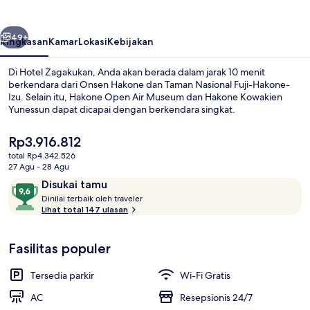
belumnya
Berikutnya
49+
Ringkasan
Kamar
Lokasi
Kebijakan
Di Hotel Zagakukan, Anda akan berada dalam jarak 10 menit
berkendara dari Onsen Hakone dan Taman Nasional Fuji-Hakone-
Izu. Selain itu, Hakone Open Air Museum dan Hakone Kowakien
Yunessun dapat dicapai dengan berkendara singkat.
Harga
Rp3.916.812
saat
total Rp4.342.526
ini
27 Agu - 28 Agu
Rp3.916.812
Ulasan
9,6
Disukai tamu
Kamar Twin Eksekutif (Roof Top Open
D
dari
Dinilai terbaik oleh traveler
i
Lihat total 147 ulasan
10,
n
Disukai
i
tamu
Fasilitas populer
l
a
i
Tersedia parkir
Wi-Fi Gratis
t
AC
Resepsionis 24/7
e