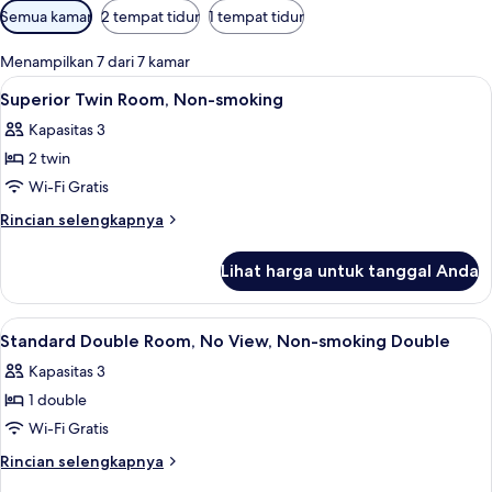
Filter
Semua kamar
2 tempat tidur
1 tempat tidur
tersedia
untuk
Menampilkan 7 dari 7 kamar
kamar
Lihat
Brankas, meja kerja, Wi-Fi gratis, dan s
6
Superior Twin Room, Non-smoking
semua
Kapasitas 3
foto
2 twin
untuk
Superior
Wi-Fi Gratis
Twin
Rincian
Rincian selengkapnya
Room,
lebih
lanjut
Non-
Lihat harga untuk tanggal Anda
untuk
smoking
Superior
Twin
Lihat
Brankas, meja kerja, Wi-Fi gratis, dan s
5
Room,
Standard Double Room, No View, Non-smoking Double
semua
Non-
Kapasitas 3
smoking
foto
1 double
untuk
Standard
Wi-Fi Gratis
Double
Rincian
Rincian selengkapnya
Room,
lebih