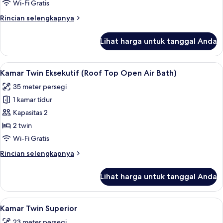
Deluks
Wi-Fi Gratis
Open-
(Roof
Air
Rincian
Rincian selengkapnya
Top
Bath
lebih
Open
lanjut
Lihat harga untuk tanggal Anda
untuk
Air
Kamar
Bath)
Twin
Lihat
Kamar Twin Eksekutif (Roof Top Open
8
Deluks
Kamar Twin Eksekutif (Roof Top Open Air Bath)
semua
(Roof
35 meter persegi
Top
foto
Open
1 kamar tidur
untuk
Air
Kamar
Kapasitas 2
Bath)
Twin
2 twin
Eksekutif
Wi-Fi Gratis
(Roof
Rincian
Rincian selengkapnya
Top
lebih
Open
lanjut
Lihat harga untuk tanggal Anda
untuk
Air
Kamar
Bath)
Twin
Lihat
Kamar Twin Superior | Brankas, meja ker
7
Eksekutif
Kamar Twin Superior
semua
(Roof
23 meter persegi