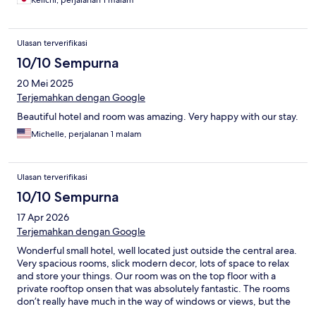
Keiichi, perjalanan 1 malam
Ulasan terverifikasi
10/10 Sempurna
20 Mei 2025
Terjemahkan dengan Google
Beautiful hotel and room was amazing. Very happy with our stay.
Michelle, perjalanan 1 malam
Ulasan terverifikasi
10/10 Sempurna
17 Apr 2026
Terjemahkan dengan Google
Wonderful small hotel, well located just outside the central area.
Very spacious rooms, slick modern decor, lots of space to relax
and store your things. Our room was on the top floor with a
private rooftop onsen that was absolutely fantastic. The rooms
don’t really have much in the way of windows or views, but the
overall experience is marvelous. There is no food service in the