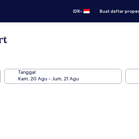
•
IDR
Buat daftar prope
rt
Tanggal