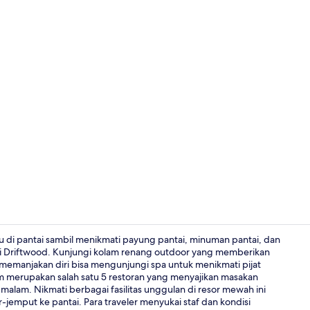
5 restoran; 
tu di pantai sambil menikmati payung pantai, minuman pantai, dan
tai Driftwood. Kunjungi kolam renang outdoor yang memberikan
emanjakan diri bisa mengunjungi spa untuk menikmati pijat
5 restoran; 
om merupakan salah satu 5 restoran yang menyajikan masakan
malam. Nikmati berbagai fasilitas unggulan di resor mewah ini
-jemput ke pantai. Para traveler menyukai staf dan kondisi