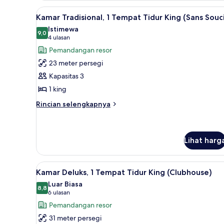
1
Lihat
Kamar Tradisional, 1 Tempat Tid
Tempat
8
Kamar Tradisional, 1 Tempat Tidur King (Sans Souc
semua
Tidur
Istimewa
King
foto
9,0
9,0 dari 10
(4
4 ulasan
(Clubhouse)
untuk
ulasan)
Pemandangan resor
Kamar
23 meter persegi
Tradisional,
Kapasitas 3
1
1 king
Tempat
Tidur
Rincian
Rincian selengkapnya
lebih
King
lanjut
(Sans
untuk
Souci)
Kamar
Lihat harg
Tradisional,
1
Lihat
Kamar Deluks, 1 Tempat Tidur K
Tempat
7
Kamar Deluks, 1 Tempat Tidur King (Clubhouse)
Tidur
semua
Luar Biasa
King
foto
8,8
8,8 dari 10
(6
6 ulasan
(Sans
untuk
Souci)
ulasan)
Pemandangan resor
Kamar
31 meter persegi