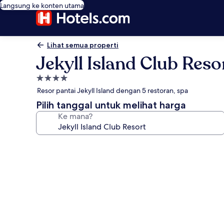
Langsung ke konten utama
Lihat semua properti
Jekyll Island Club Reso
Properti
bintang
Resor pantai Jekyll Island dengan 5 restoran, spa
4.0
Pilih tanggal untuk melihat harga
Ke mana?
Galeri
foto
untuk
Jekyll
Island
Club