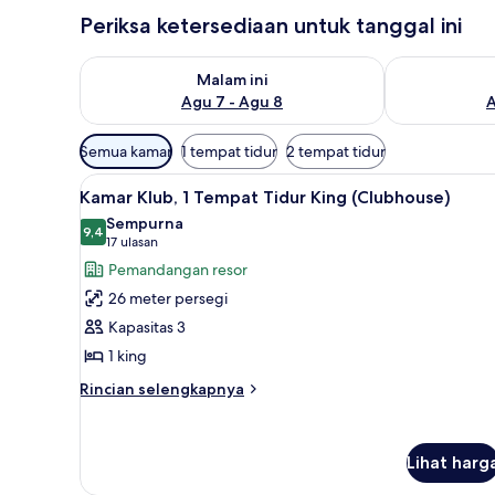
Periksa ketersediaan untuk tanggal ini
Periksa ketersediaan untuk malam ini Agu 7 - Agu 8
Periksa keter
Malam ini
Agu 7 - Agu 8
A
Filter
Semua kamar
1 tempat tidur
2 tempat tidur
tersedia
Lihat
Kamar Klub, 1 Tempat Tidur Kin
untuk
7
Kamar Klub, 1 Tempat Tidur King (Clubhouse)
semua
kamar
Sempurna
foto
9,4
9,4 dari 10
(17
17 ulasan
untuk
ulasan)
Pemandangan resor
Kamar
26 meter persegi
Klub,
Kapasitas 3
1
1 king
Tempat
Tidur
Rincian
Rincian selengkapnya
lebih
King
lanjut
(Clubhouse)
untuk
Lihat harg
Kamar
Klub,