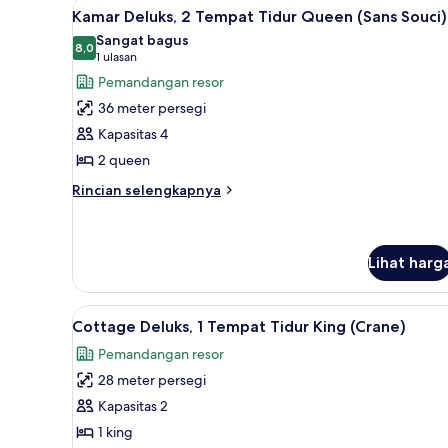
Lihat
Kamar Deluks, 2 Tempat Tidur Q
8
1
Kamar Deluks, 2 Tempat Tidur Queen (Sans Souci)
semua
Tempat
Sangat bagus
Tidur
foto
8,0
8,0 dari 10
(1
1 ulasan
King
untuk
ulasan)
Pemandangan resor
(Clubhouse
Kamar
Parlor)
36 meter persegi
Deluks,
Kapasitas 4
2
2 queen
Tempat
Tidur
Rincian
Rincian selengkapnya
lebih
Queen
lanjut
(Sans
untuk
Souci)
Kamar
Lihat harg
Deluks,
2
Lihat
Cottage Deluks, 1 Tempat Tidur
Tempat
7
Cottage Deluks, 1 Tempat Tidur King (Crane)
Tidur
semua
Queen
Pemandangan resor
foto
(Sans
28 meter persegi
untuk
Souci)
Cottage
Kapasitas 2
Deluks,
1 king