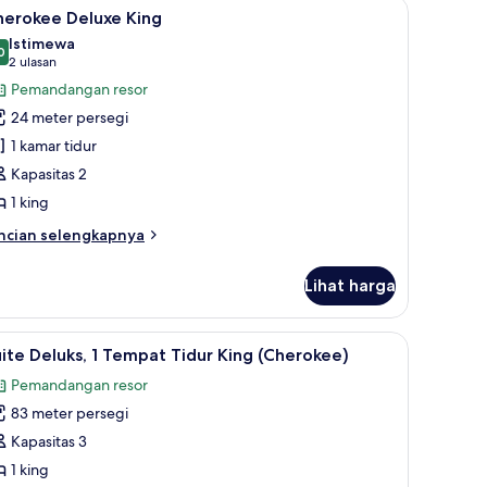
ka/meja setrika
ihat
Cherokee Deluxe King | Brankas, meja kerja, r
6
herokee Deluxe King
emua
empat
Istimewa
dur
oto
0
9,0 dari 10
(2
2 ulasan
ng
ntuk
ulasan)
Pemandangan resor
ans
herokee
uci)
24 meter persegi
eluxe
1 kamar tidur
ing
Kapasitas 2
1 king
ncian
ncian selengkapnya
bih
njut
Lihat harga
tuk
erokee
luxe
ja setrika
 laptop, dan setrika/meja setrika
ihat
Suite Deluks, 1 Tempat Tidur King (Cherokee) |
6
ng
ite Deluks, 1 Tempat Tidur King (Cherokee)
emua
Pemandangan resor
oto
83 meter persegi
ntuk
uite
Kapasitas 3
eluks,
1 king