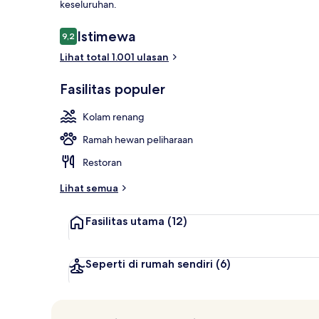
keseluruhan.
Ulasan
Istimewa
9,2
9,2 dari 10
Eksterior
Lihat total 1.001 ulasan
Fasilitas populer
Kolam renang
Ramah hewan peliharaan
Restoran
Lihat semua
Fasilitas utama
(12)
Seperti di rumah sendiri
(6)