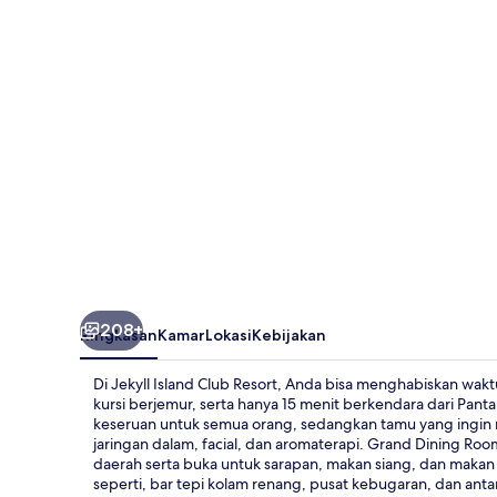
Resort
208+
Ringkasan
Kamar
Lokasi
Kebijakan
Di Jekyll Island Club Resort, Anda bisa menghabiskan wak
kursi berjemur, serta hanya 15 menit berkendara dari Pan
keseruan untuk semua orang, sedangkan tamu yang ingin m
jaringan dalam, facial, dan aromaterapi. Grand Dining Ro
daerah serta buka untuk sarapan, makan siang, dan makan 
seperti, bar tepi kolam renang, pusat kebugaran, dan antar