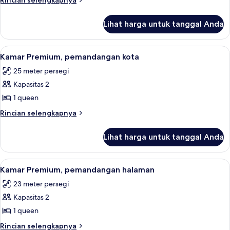
Rincian selengkapnya
pemandangan
lebih
lanjut
kota
Lihat harga untuk tanggal Anda
untuk
Suite
Junior,
Lihat
Seprai antialergi, brankas, meja kerja
10
pemandangan
Kamar Premium, pemandangan kota
semua
kota
25 meter persegi
foto
Kapasitas 2
untuk
Kamar
1 queen
Premium,
Rincian
Rincian selengkapnya
pemandangan
lebih
lanjut
kota
Lihat harga untuk tanggal Anda
untuk
Kamar
Premium,
Lihat
Seprai antialergi, brankas, meja kerja
10
pemandangan
Kamar Premium, pemandangan halaman
semua
kota
23 meter persegi
foto
Kapasitas 2
untuk
Kamar
1 queen
Premium,
Rincian
Rincian selengkapnya