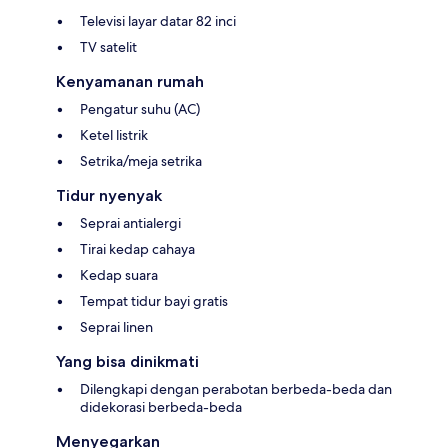
Televisi layar datar 82 inci
TV satelit
Kenyamanan rumah
Pengatur suhu (AC)
Ketel listrik
Setrika/meja setrika
Tidur nyenyak
Seprai antialergi
Tirai kedap cahaya
Kedap suara
Tempat tidur bayi gratis
Seprai linen
Yang bisa dinikmati
Dilengkapi dengan perabotan berbeda-beda dan
didekorasi berbeda-beda
Menyegarkan