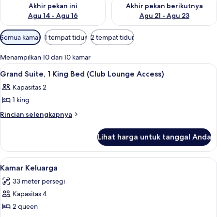
Periksa ketersediaan untuk akhir pekan ini Agu 14 - Agu 16
Periksa ketersediaan untuk ak
Akhir pekan ini
Akhir pekan berikutnya
Agu 14 - Agu 16
Agu 21 - Agu 23
Filter
Semua kamar
1 tempat tidur
2 tempat tidur
tersedia
untuk
Menampilkan 10 dari 10 kamar
kamar
Lihat
Seprai antialergi, brankas, meja kerja
13
Grand Suite, 1 King Bed (Club Lounge Access)
semua
Kapasitas 2
foto
1 king
untuk
Grand
Rincian
Rincian selengkapnya
lebih
Suite,
lanjut
1
Lihat harga untuk tanggal Anda
untuk
King
Grand
Bed
Suite,
Lihat
Kamar Keluarga | Seprai antialergi, br
11
1
(Club
Kamar Keluarga
semua
King
Lounge
33 meter persegi
Bed
foto
Access)
(Club
Kapasitas 4
untuk
Lounge
Kamar
2 queen
Access)