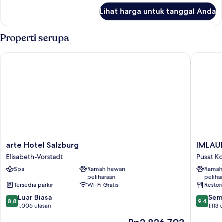
lanjut
King
Lihat harga untuk tanggal Anda
untuk
Bed
Grand
(Club
Suite,
Properti serupa
Lounge
1
King
Access)
arte Hotel Salzburg
IMLAUER 
Bed
(Club
Lounge
Access)
arte
IMLAUE
arte Hotel Salzburg
IMLAUE
Hotel
Hotel
Elisabeth-Vorstadt
Pusat K
Salzburg
Pitter
Spa
Ramah hewan
Ramah
Elisabeth-
Salzbur
peliharaan
peliha
Vorstadt
Pusat
Tersedia parkir
Wi-Fi Gratis
Restor
Kota
8.8
9.4
Luar Biasa
Salzbur
Sem
8,8
9,4
dari
dari
1.006 ulasan
1.113
10,
10,
Harga