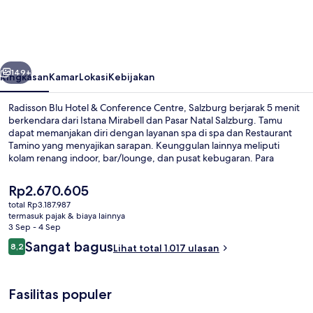
Hotel
&
Conference
belumnya
Berikutnya
Centre,
149+
Ringkasan
Kamar
Lokasi
Kebijakan
Salzburg
Radisson Blu Hotel & Conference Centre, Salzburg berjarak 5 menit
berkendara dari Istana Mirabell dan Pasar Natal Salzburg. Tamu
dapat memanjakan diri dengan layanan spa di spa dan Restaurant
Tamino yang menyajikan sarapan. Keunggulan lainnya meliputi
kolam renang indoor, bar/lounge, dan pusat kebugaran. Para
traveler menyukai staf.
Harga
Rp2.670.605
saat
total Rp3.187.987
ini
termasuk pajak & biaya lainnya
Lounge eksekutif
Rp2.670.605
3 Sep - 4 Sep
Ulasan
Sangat bagus
8,2
Lihat total 1.017 ulasan
8,2 dari 10
Fasilitas populer