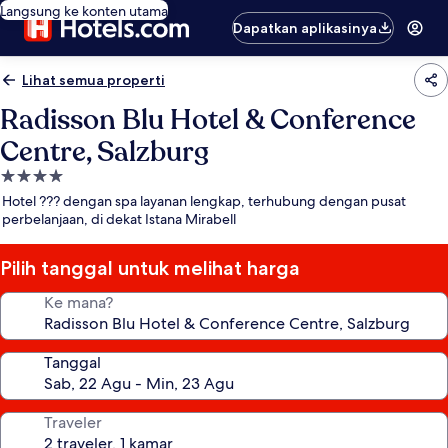
Langsung ke konten utama
Dapatkan aplikasinya
Lihat semua properti
Radisson Blu Hotel & Conference
Centre, Salzburg
Properti
bintang
Hotel ??? dengan spa layanan lengkap, terhubung dengan pusat
4.0
perbelanjaan, di dekat Istana Mirabell
Pilih tanggal untuk melihat harga
Ke mana?
Tanggal
Traveler