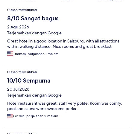
Ulasan
Ulasan terverifikasi
8/10 Sangat bagus
2 Agu 2026
Terjemahkan dengan Google
Great hotel in a good location in Salzburg, with all attractions
within walking distance. Nice rooms and great breakfast
Thomas, perjalanan 1 malam
Ulasan terverifikasi
10/10 Sempurna
20 Jul 2026
Terjemahkan dengan Google
Hotel restaurant was great, staff very polite. Room was comfy,
pool and sauna were awesome perks.
Giedre, perjalanan 2 malam