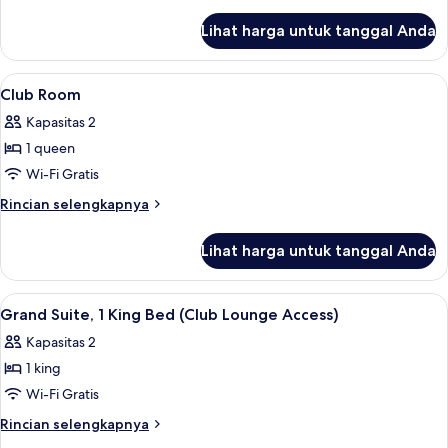
kota
lebih
lanjut
Lihat harga untuk tanggal Anda
untuk
Suite,
pemandangan
Lihat
Seprai antialergi, brankas, meja kerja
2
kota
Club Room
semua
Kapasitas 2
foto
1 queen
untuk
Club
Wi-Fi Gratis
Room
Rincian
Rincian selengkapnya
lebih
lanjut
Lihat harga untuk tanggal Anda
untuk
Club
Room
Lihat
Seprai antialergi, brankas, meja kerja
3
Grand Suite, 1 King Bed (Club Lounge Access)
semua
Kapasitas 2
foto
1 king
untuk
Grand
Wi-Fi Gratis
Suite,
Rincian
Rincian selengkapnya
1
lebih