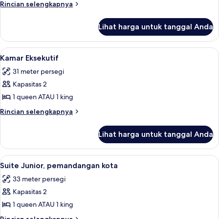
Keluarga
Rincian
Rincian selengkapnya
lebih
lanjut
Lihat harga untuk tanggal Anda
untuk
Kamar
Keluarga
Lihat
Kamar Eksekutif | Pemandangan dari 
10
Kamar Eksekutif
semua
31 meter persegi
foto
Kapasitas 2
untuk
Kamar
1 queen ATAU 1 king
Eksekutif
Rincian
Rincian selengkapnya
lebih
lanjut
Lihat harga untuk tanggal Anda
untuk
Kamar
Eksekutif
Lihat
Suite Junior, pemandangan kota | Sepr
10
Suite Junior, pemandangan kota
semua
33 meter persegi
foto
Kapasitas 2
untuk
Suite
1 queen ATAU 1 king
Junior,
Rincian