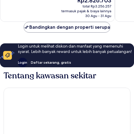
Rp2.826.703
Luar
Sempur
sekarang
Biasa,
1.113
total Rp3.256.257
Rp2.826.703
termasuk pajak & biaya lainnya
1.006
ulasan
30 Agu - 31 Agu
ulasan
Bandingkan dengan properti serupa
Login untuk melihat diskon dan manfaat yang memenuhi
syarat. Lebih banyak reward untuk lebih banyak petualangan!
Login
Daftar sekarang, gratis
Tentang kawasan sekitar