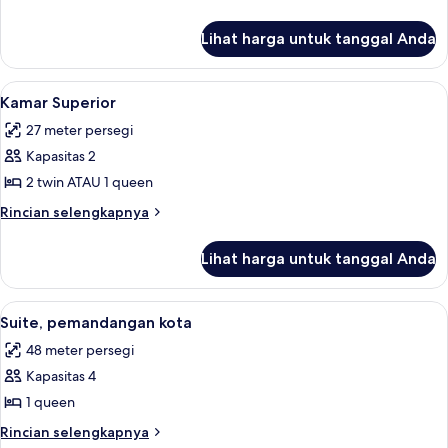
pemandangan
lebih
lanjut
halaman
Lihat harga untuk tanggal Anda
untuk
Kamar
Premium,
Lihat
Kamar Superior | Seprai antialergi, br
22
pemandangan
Kamar Superior
semua
halaman
27 meter persegi
foto
Kapasitas 2
untuk
Kamar
2 twin ATAU 1 queen
Superior
Rincian
Rincian selengkapnya
lebih
lanjut
Lihat harga untuk tanggal Anda
untuk
Kamar
Superior
Lihat
Suite, pemandangan kota | Seprai anti
15
Suite, pemandangan kota
semua
48 meter persegi
foto
Kapasitas 4
untuk
Suite,
1 queen
pemandangan
Rincian
Rincian selengkapnya