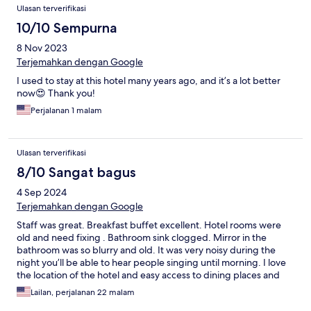
Ulasan
Ulasan terverifikasi
10/10 Sempurna
8 Nov 2023
Terjemahkan dengan Google
I used to stay at this hotel many years ago, and it’s a lot better
now😍 Thank you!
Perjalanan 1 malam
Ulasan terverifikasi
8/10 Sangat bagus
4 Sep 2024
Terjemahkan dengan Google
Staff was great. Breakfast buffet excellent. Hotel rooms were
old and need fixing . Bathroom sink clogged. Mirror in the
bathroom was so blurry and old. It was very noisy during the
night you’ll be able to hear people singing until morning. I love
the location of the hotel and easy access to dining places and
shopping around but the hotel rooms were disappointing .
Lailan, perjalanan 22 malam