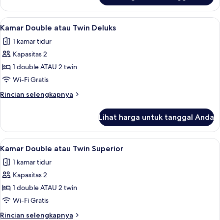
Kamar
Twin
Lihat
Kamar Double atau Twin Deluks | Brank
4
Standar
Kamar Double atau Twin Deluks
semua
1 kamar tidur
foto
Kapasitas 2
untuk
Kamar
1 double ATAU 2 twin
Double
Wi-Fi Gratis
atau
Rincian
Rincian selengkapnya
Twin
lebih
Deluks
lanjut
Lihat harga untuk tanggal Anda
untuk
Kamar
Double
Lihat
Kamar Double atau Twin Superior | Bra
4
atau
Kamar Double atau Twin Superior
semua
Twin
1 kamar tidur
Deluks
foto
Kapasitas 2
untuk
Kamar
1 double ATAU 2 twin
Double
Wi-Fi Gratis
atau
Rincian
Rincian selengkapnya