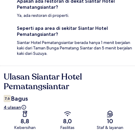
Apakah ada restoran di dekat Siantar Hotel
Pematangsiantar?
Ya, ada restoran di properti.
Seperti apa area di sekitar Siantar Hotel
Pematangsiantar?
Siantar Hotel Pematangsiantar berada hanya 1 menit berjalan
kaki dari Taman Bunga Pematang Siantar dan 5 menit berjalan
kaki dari Suzuya.
Ulasan Siantar Hotel
Ulasan
Pematangsiantar
Bagus
7,6
4 ulasan
8,8
8,0
10
Kebersihan
Fasilitas
Staf & layanan