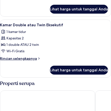
Twin
lebih
Superior
lanjut
Lihat harga untuk tanggal Anda
untuk
Kamar
Double
Lihat
Kamar Double atau Twin Eksekutif | Bra
4
atau
Kamar Double atau Twin Eksekutif
semua
Twin
1 kamar tidur
Superior
foto
Kapasitas 2
untuk
Kamar
1 double ATAU 2 twin
Double
Wi-Fi Gratis
atau
Rincian
Rincian selengkapnya
Twin
lebih
Eksekutif
lanjut
Lihat harga untuk tanggal Anda
untuk
Kamar
Double
Properti serupa
atau
Twin
Swiss-Belinn Gajah Mada Medan
Taman S
Eksekutif