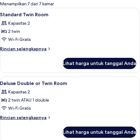
untuk
Menampilkan 7 dari 7 kamar
kamar
Lihat
Brankas, meja kerja, dan Wi-Fi gratis
5
Standard Twin Room
semua
Kapasitas 2
foto
2 twin
untuk
Standard
Wi-Fi Gratis
Twin
Rincian
Rincian selengkapnya
Room
lebih
lanjut
Lihat harga untuk tanggal Anda
untuk
Standard
Twin
Lihat
Brankas, meja kerja, dan Wi-Fi gratis
4
Room
Deluxe Double or Twin Room
semua
Kapasitas 2
foto
2 twin ATAU 1 double
untuk
Deluxe
Wi-Fi Gratis
Double
Rincian
Rincian selengkapnya
or
lebih
lanjut
Twin
Lihat harga untuk tanggal Anda
untuk
Room
Deluxe