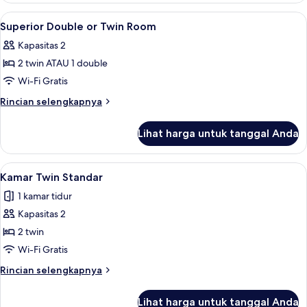
Double
Lihat
Brankas, meja kerja, dan Wi-Fi gratis
4
or
Superior Double or Twin Room
semua
Twin
Kapasitas 2
Room
foto
2 twin ATAU 1 double
untuk
Superior
Wi-Fi Gratis
Double
Rincian
Rincian selengkapnya
or
lebih
lanjut
Twin
Lihat harga untuk tanggal Anda
untuk
Room
Superior
Double
Lihat
Brankas, meja kerja, dan Wi-Fi gratis
5
or
Kamar Twin Standar
semua
Twin
1 kamar tidur
Room
foto
Kapasitas 2
untuk
Kamar
2 twin
Twin
Wi-Fi Gratis
Standar
Rincian
Rincian selengkapnya
lebih
lanjut
Lihat harga untuk tanggal Anda
untuk