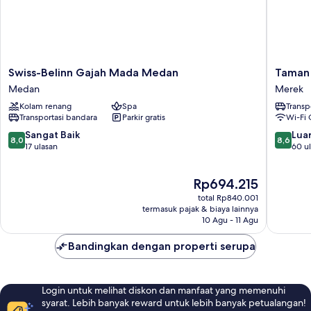
Swiss-
Taman
Swiss-Belinn Gajah Mada Medan
Taman 
Belinn
Simalem
Medan
Merek
Gajah
Resort
Kolam renang
Spa
Transp
Mada
Merek
Transportasi bandara
Parkir gratis
Wi-Fi 
Medan
Medan
8.0
8.6
Sangat Baik
Luar
8,0
8,6
dari
dari
17 ulasan
60 u
10,
10,
Sangat
Luar
Harga
Rp694.215
Baik,
Biasa,
sekarang
17
60
total Rp840.001
Rp694.215
ulasan
ulasan
termasuk pajak & biaya lainnya
10 Agu - 11 Agu
Bandingkan dengan properti serupa
Login untuk melihat diskon dan manfaat yang memenuhi
syarat. Lebih banyak reward untuk lebih banyak petualangan!