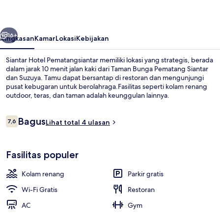
belumnya
Berikutnya
16+
Ringkasan
Kamar
Lokasi
Kebijakan
Siantar Hotel Pematangsiantar memiliki lokasi yang strategis, berada
dalam jarak 10 menit jalan kaki dari Taman Bunga Pematang Siantar
dan Suzuya. Tamu dapat bersantap di restoran dan mengunjungi
pusat kebugaran untuk berolahraga.Fasilitas seperti kolam renang
outdoor, teras, dan taman adalah keunggulan lainnya.
Ulasan
Bagus
7,6
Lihat total 4 ulasan
7,6 dari 10
Halaman properti
Fasilitas populer
Kolam renang
Parkir gratis
Wi-Fi Gratis
Restoran
AC
Gym