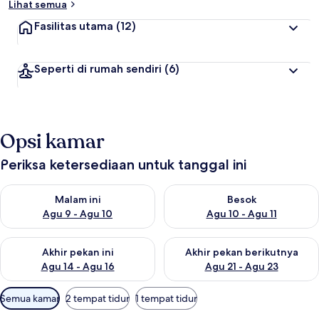
Lihat semua
Fasilitas utama
(12)
Seperti di rumah sendiri
(6)
Opsi kamar
Periksa ketersediaan untuk tanggal ini
Periksa ketersediaan untuk malam ini Agu 9 - Agu 10
Periksa ketersediaan untuk be
Malam ini
Besok
Agu 9 - Agu 10
Agu 10 - Agu 11
Periksa ketersediaan untuk akhir pekan ini Agu 14 - Agu 16
Periksa ketersediaan untuk ak
Akhir pekan ini
Akhir pekan berikutnya
Agu 14 - Agu 16
Agu 21 - Agu 23
Filter
Semua kamar
2 tempat tidur
1 tempat tidur
tersedia