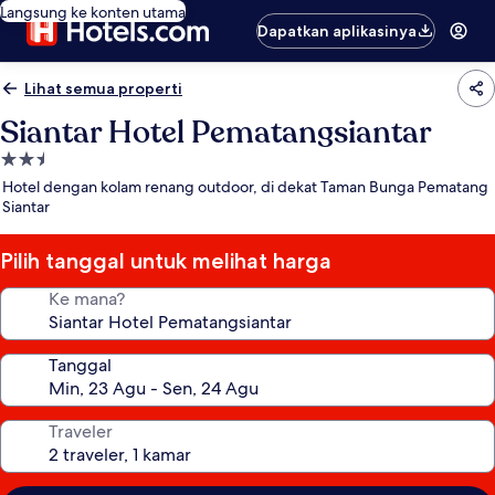
Langsung ke konten utama
Dapatkan aplikasinya
Lihat semua properti
Siantar Hotel Pematangsiantar
Properti
bintang
Hotel dengan kolam renang outdoor, di dekat Taman Bunga Pematang
2.5
Siantar
Pilih tanggal untuk melihat harga
Ke mana?
Tanggal
Traveler