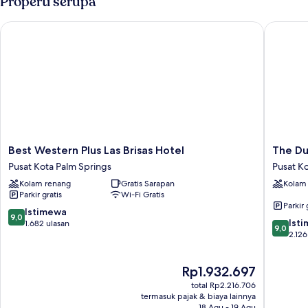
Properti serupa
Tempat
Tidur
Best Western Plus Las Brisas Hotel
The Dune
Queen
Best
The
Best Western Plus Las Brisas Hotel
The Du
Western
Dunes
Pusat Kota Palm Springs
Pusat K
Plus
Hotel
Kolam renang
Gratis Sarapan
Kolam
Las
Pusat
Parkir gratis
Wi-Fi Gratis
Brisas
Kota
Parkir 
Hotel
Palm
9.0
Istimewa
9,0
9.0
Pusat
Springs
Ist
dari
1.682 ulasan
9,0
dari
Kota
2.126
10,
10,
Palm
Istimewa,
Istimew
Springs
1.682
Harga
Rp1.932.697
2.126
ulasan
sekarang
ulasan
total Rp2.216.706
Rp1.932.697
termasuk pajak & biaya lainnya
18 Agu - 19 Agu