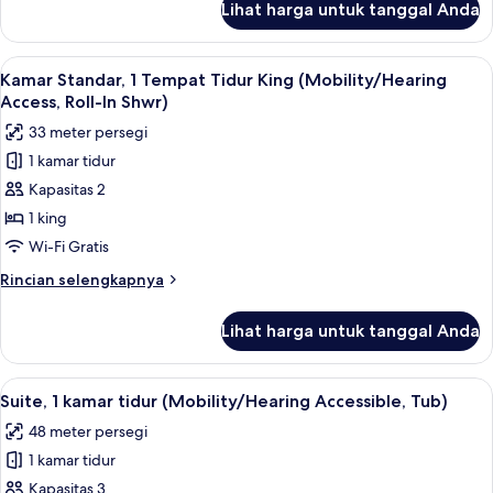
Lihat harga untuk tanggal Anda
untuk
Kamar,
1
Lihat
Seprai premium, brankas, meja kerja, 
10
Tempat
Kamar Standar, 1 Tempat Tidur King (Mobility/Hearing
semua
Tidur
Access, Roll-In Shwr)
King
foto
33 meter persegi
untuk
1 kamar tidur
Kamar
Kapasitas 2
Standar,
1
1 king
Tempat
Wi-Fi Gratis
Tidur
Rincian
Rincian selengkapnya
King
lebih
(Mobility/Hearing
lanjut
Lihat harga untuk tanggal Anda
untuk
Access,
Kamar
Roll-
Standar,
Lihat
Seprai premium, brankas, meja kerja, 
In
6
1
Suite, 1 kamar tidur (Mobility/Hearing Accessible, Tub)
semua
Tempat
Shwr)
48 meter persegi
Tidur
foto
King
1 kamar tidur
untuk
(Mobility/Hearing
Suite,
Kapasitas 3