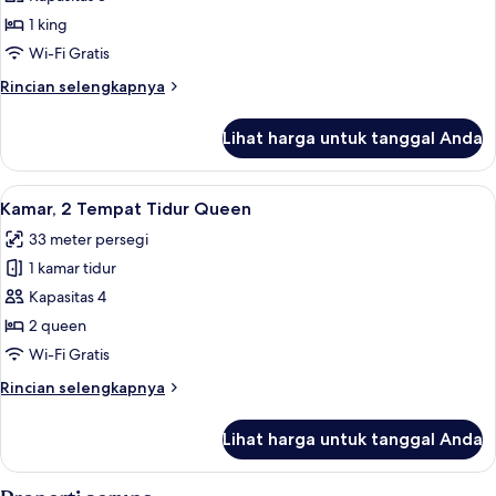
Access,
1
Roll-
1 king
In
kamar
Wi-Fi Gratis
Shwr)
tidur
Rincian
Rincian selengkapnya
(Mobility/Hearing
lebih
Accessible,
lanjut
Lihat harga untuk tanggal Anda
untuk
Tub)
Suite,
1
Lihat
Kamar, 2 Tempat Tidur Queen | Seprai
7
kamar
Kamar, 2 Tempat Tidur Queen
semua
tidur
33 meter persegi
(Mobility/Hearing
foto
Accessible,
1 kamar tidur
untuk
Tub)
Kamar,
Kapasitas 4
2
2 queen
Tempat
Wi-Fi Gratis
Tidur
Rincian
Rincian selengkapnya
Queen
lebih
lanjut
Lihat harga untuk tanggal Anda
untuk
Kamar,
2