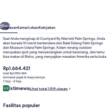
Marriott
Palm
Springs
belumnya
Berikutnya
36+
Ringkasan
Kamar
Lokasi
Kebijakan
Saat Anda menginap di Courtyard By Marriott Palm Springs, Anda
akan berada 10 menit berkendara dari Balai Sidang Palm Springs
dan Museum Udara Palm Springs. Kolam renang outdoor
merupakan spot yang menyenangkan untuk berenang, dan tamu
bisa makan di Bistro, yang menyajikan masakan Amerika serta buka
untuk sarapan dan makan malam. Fasilitas seperti bar/lounge, pusat
kebugaran, dan hot tub relaksasi adalah keunggulan lainnya.Para
Harga
Rp1.664.421
traveler menyukai staf.
saat
total Rp1.950.684
ini
termasuk pajak & biaya lainnya
Pemandangan dari properti
Rp1.664.421
7 Sep - 8 Sep
Ulasan
Istimewa
9,2
Lihat total 1.019 ulasan
9,2 dari 10
Fasilitas populer