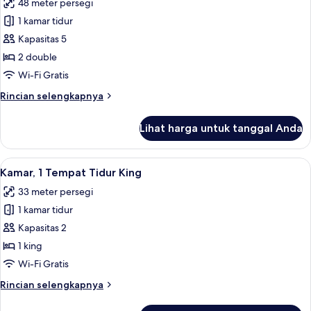
48 meter persegi
foto
1 kamar tidur
untuk
Suite,
Kapasitas 5
1
2 double
kamar
Wi-Fi Gratis
tidur
Rincian
Rincian selengkapnya
lebih
lanjut
Lihat harga untuk tanggal Anda
untuk
Suite,
1
Lihat
Seprai premium, brankas, meja kerja, 
10
kamar
Kamar, 1 Tempat Tidur King
semua
tidur
33 meter persegi
foto
1 kamar tidur
untuk
Kamar,
Kapasitas 2
1
1 king
Tempat
Wi-Fi Gratis
Tidur
Rincian
Rincian selengkapnya
King
lebih
lanjut