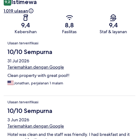
Istimewa
9,2
1.019 ulasan
9,4
8,8
9,4
Kebersihan
Fasilitas
Staf & layanan
Ulasan
Ulasan terverifikasi
10/10 Sempurna
31 Jul 2026
Terjemahkan dengan Google
Clean property with great pool!!
Jonathan, perjalanan 1 malam
Ulasan terverifikasi
10/10 Sempurna
3 Jun 2026
Terjemahkan dengan Google
Hotel was clean and the staff was friendly. I had breakfast and it