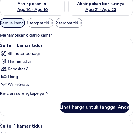
Periksa ketersediaan untuk akhir pekan ini Agu 14 - Agu 16
Periksa ketersediaan untuk ak
Akhir pekan ini
Akhir pekan berikutnya
Agu 14 - Agu 16
Agu 21 - Agu 23
Filter
Semua kamar
1 tempat tidur
2 tempat tidur
tersedia
untuk
Menampilkan 6 dari 6 kamar
kamar
Lihat
TV LCD dan film berbayar
6
Suite, 1 kamar tidur
semua
48 meter persegi
foto
1 kamar tidur
untuk
Suite,
Kapasitas 3
1
1 king
kamar
Wi-Fi Gratis
tidur
Rincian
Rincian selengkapnya
lebih
lanjut
Lihat harga untuk tanggal Anda
untuk
Suite,
1
Lihat
Seprai premium, brankas, meja kerja, 
6
kamar
Suite, 1 kamar tidur
semua
tidur