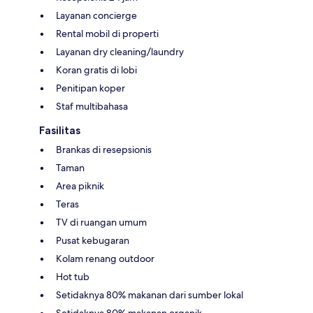
Layanan concierge
Rental mobil di properti
Layanan dry cleaning/laundry
Koran gratis di lobi
Penitipan koper
Staf multibahasa
Fasilitas
Brankas di resepsionis
Taman
Area piknik
Teras
TV di ruangan umum
Pusat kebugaran
Kolam renang outdoor
Hot tub
Setidaknya 80% makanan dari sumber lokal