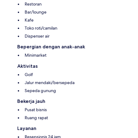
Restoran
Bar/lounge
Kafe
Toko roti/camilan
Dispenser air
Bepergian dengan anak-anak
Minimarket
Aktivitas
Golf
Jalur mendaki/bersepeda
Sepeda gunung
Bekerja jauh
Pusat bisnis
Ruang rapat
Layanan
Resepsionis 24 jam