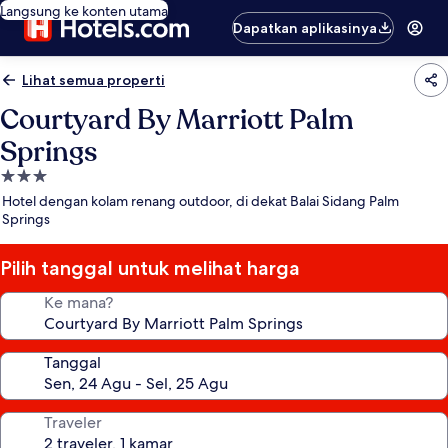
Langsung ke konten utama
Dapatkan aplikasinya
Lihat semua properti
Courtyard By Marriott Palm
Springs
Properti
bintang
Hotel dengan kolam renang outdoor, di dekat Balai Sidang Palm
3.0
Springs
Pilih tanggal untuk melihat harga
Ke mana?
Tanggal
Traveler