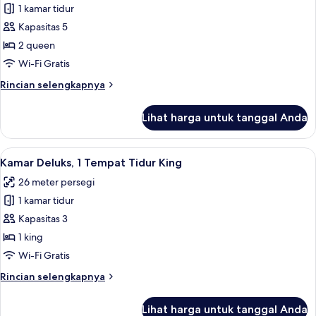
1 kamar tidur
untuk
Kamar,
Kapasitas 5
2
2 queen
Tempat
Wi-Fi Gratis
Tidur
Rincian
Rincian selengkapnya
Queen
lebih
lanjut
Lihat harga untuk tanggal Anda
untuk
Kamar,
2
Lihat
Seprai premium, bantalan ekstra lembu
2
Tempat
Kamar Deluks, 1 Tempat Tidur King
semua
Tidur
26 meter persegi
Queen
foto
1 kamar tidur
untuk
Kamar
Kapasitas 3
Deluks,
1 king
1
Wi-Fi Gratis
Tempat
Rincian
Rincian selengkapnya
Tidur
lebih
King
lanjut
Lihat harga untuk tanggal Anda
untuk