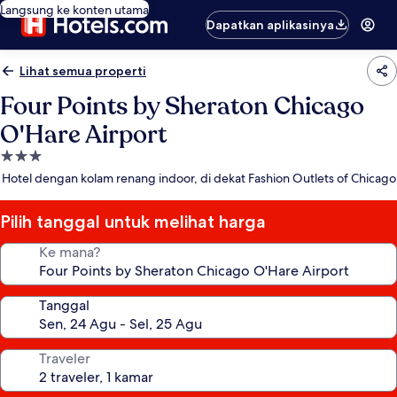
Langsung ke konten utama
Dapatkan aplikasinya
Lihat semua properti
Four Points by Sheraton Chicago
O'Hare Airport
Properti
bintang
Hotel dengan kolam renang indoor, di dekat Fashion Outlets of Chicago
3.0
Pilih tanggal untuk melihat harga
Ke mana?
Tanggal
Traveler