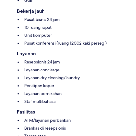
Golf
Bekerja jauh
Pusat bisnis 24 jam
10 ruang rapat
Unit komputer
Pusat konferensi (ruang 12002 kaki persegi)
Layanan
Resepsionis 24 jam
Layanan concierge
Layanan dry cleaning/laundry
Penitipan koper
Layanan pernikahan
Staf multibahasa
Fasilitas
ATM/layanan perbankan
Brankas di resepsionis