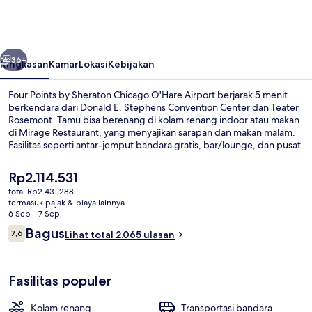
by
Sheraton
Chicago
belumnya
Berikutnya
O'Hare
36+
Ringkasan
Kamar
Lokasi
Kebijakan
Airport
Four Points by Sheraton Chicago O'Hare Airport berjarak 5 menit
berkendara dari Donald E. Stephens Convention Center dan Teater
Rosemont. Tamu bisa berenang di kolam renang indoor atau makan
di Mirage Restaurant, yang menyajikan sarapan dan makan malam.
Fasilitas seperti antar-jemput bandara gratis, bar/lounge, dan pusat
kebugaran adalah keunggulan lainnya. Para traveler menyukai
tempat tidur di kamar dan staf.
Harga
Rp2.114.531
saat
total Rp2.431.288
ini
termasuk pajak & biaya lainnya
Eksterior
Rp2.114.531
6 Sep - 7 Sep
Ulasan
Bagus
7,6
Lihat total 2.065 ulasan
7,6 dari 10
Fasilitas populer
Kolam renang
Transportasi bandara