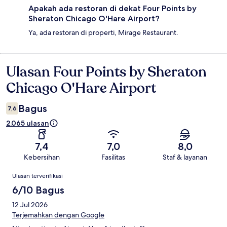
Apakah ada restoran di dekat Four Points by
Sheraton Chicago O'Hare Airport?
Ya, ada restoran di properti, Mirage Restaurant.
Ulasan Four Points by Sheraton
Ulasan
Chicago O'Hare Airport
Bagus
7,6
2.065 ulasan
7,4
7,0
8,0
Kebersihan
Fasilitas
Staf & layanan
Ulasan
Ulasan terverifikasi
6/10 Bagus
12 Jul 2026
Terjemahkan dengan Google