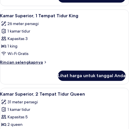
Kamar
Deluks,
Lihat
Seprai premium, bantalan ekstra lembu
3
1
Kamar Superior, 1 Tempat Tidur King
semua
Tempat
26 meter persegi
Tidur
foto
King
1 kamar tidur
untuk
Kamar
Kapasitas 3
Superior,
1 king
1
Wi-Fi Gratis
Tempat
Rincian
Rincian selengkapnya
Tidur
lebih
King
lanjut
Lihat harga untuk tanggal Anda
untuk
Kamar
Superior,
Lihat
Seprai premium, bantalan ekstra lembu
3
1
Kamar Superior, 2 Tempat Tidur Queen
semua
Tempat
31 meter persegi
Tidur
foto
King
1 kamar tidur
untuk
Kamar
Kapasitas 5
Superior,
2 queen