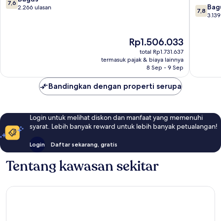
7,6
7.8
Park
Bag
dari
2.266 ulasan
7,8
dari
3.139
10,
10,
Bagus,
Bagus,
2.266
Harga
Rp1.506.033
3.139
ulasan
sekarang
ulasan
total Rp1.731.637
Rp1.506.033
termasuk pajak & biaya lainnya
8 Sep - 9 Sep
Bandingkan dengan properti serupa
Login untuk melihat diskon dan manfaat yang memenuhi
syarat. Lebih banyak reward untuk lebih banyak petualangan!
Login
Daftar sekarang, gratis
Tentang kawasan sekitar