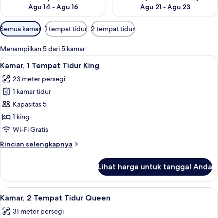
Agu 14 - Agu 16
Agu 21 - Agu 23
Filter
Semua kamar
1 tempat tidur
2 tempat tidur
tersedia
untuk
Menampilkan 5 dari 5 kamar
kamar
Lihat
Kamar, 1 Tempat Tidur King | Seprai p
5
Kamar, 1 Tempat Tidur King
semua
23 meter persegi
foto
1 kamar tidur
untuk
Kamar,
Kapasitas 5
1
1 king
Tempat
Wi-Fi Gratis
Tidur
Rincian
Rincian selengkapnya
King
lebih
lanjut
Lihat harga untuk tanggal Anda
untuk
Kamar,
1
Lihat
Seprai premium, bantalan ekstra lembu
4
Tempat
Kamar, 2 Tempat Tidur Queen
semua
Tidur
31 meter persegi
King
foto