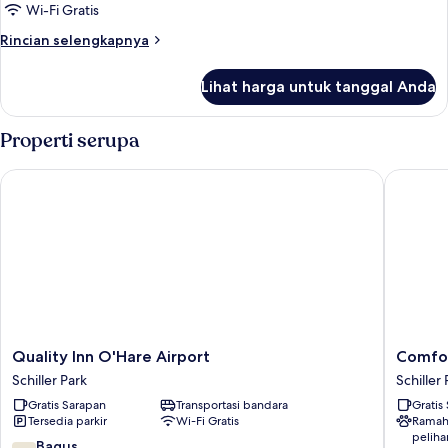
2
Wi-Fi Gratis
Tempat
Rincian
Rincian selengkapnya
Tidur
lebih
Queen
lanjut
Lihat harga untuk tanggal Anda
untuk
Kamar
Superior,
Properti serupa
2
Tempat
Quality Inn O'Hare Airport
Comfort 
Tidur
Queen
Quality
Comfort
Quality Inn O'Hare Airport
Comfor
Inn
Suites
Schiller Park
Schiller 
O'Hare
Chicago
Gratis Sarapan
Transportasi bandara
Gratis
Airport
O'Hare
Tersedia parkir
Wi-Fi Gratis
Ramah
Schiller
Airport
peliha
Park
Schiller
7.6
Bagus