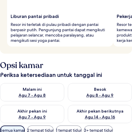
Liburan pantai pribadi
Pekerj
Resor ini terletak di pulau pribadi dengan pantai
Resor te
berpasir putih. Pengunjung pantai dapat mengikuti
kemewah
pelajaran selancar, mencoba paralayang, atau
produkti
mengikuti sesi yoga pantai.
kerja ke
Opsi kamar
Periksa ketersediaan untuk tanggal ini
Periksa ketersediaan untuk malam ini Agu 7 - Agu 8
Periksa ketersediaan untuk be
Malam ini
Besok
Agu 7 - Agu 8
Agu 8 - Agu 9
Periksa ketersediaan untuk akhir pekan ini Agu 7 - Agu 9
Periksa ketersediaan untuk ak
Akhir pekan ini
Akhir pekan berikutnya
Agu 7 - Agu 9
Agu 14 - Agu 16
Filter
Semua kamar
2 tempat tidur
1 tempat tidur
3+ tempat tidur