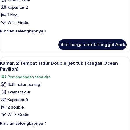
Vila
(Water
Premier,
Villa)
Kapasitas 2
1
1 king
Tempat
Wi-Fi Gratis
Tidur
Rincian
Rincian selengkapnya
King,
lebih
jet
lanjut
Lihat harga untuk tanggal Anda
tub
untuk
Vila
(Water
Premier,
Lihat
Kamar, 2 Tempat Tidur Double, jet tub 
Villa
14
1
Kamar, 2 Tempat Tidur Double, jet tub (Rangali Ocean
semua
Pool)
Tempat
Pavilion)
Tidur
foto
Pemandangan samudra
King,
untuk
jet
368 meter persegi
Kamar,
tub
1 kamar tidur
2
(Water
Villa
Tempat
Kapasitas 6
Pool)
Tidur
2 double
Double,
Wi-Fi Gratis
jet
Rincian
Rincian selengkapnya
tub
lebih