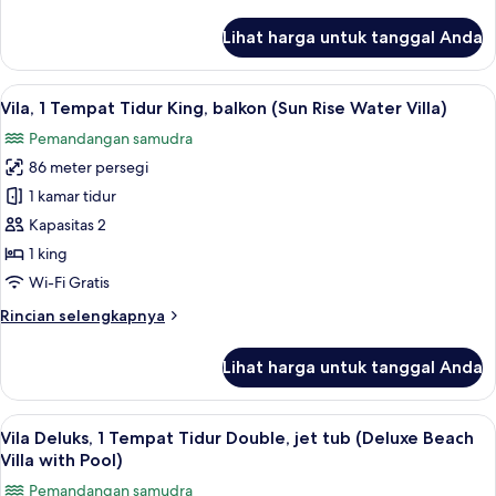
lebih
(Water
lanjut
Lihat harga untuk tanggal Anda
Villa
untuk
Vila
with
Deluks,
Lihat
Vila, 1 Tempat Tidur King, balkon (Sun
Pool)
4
1
Vila, 1 Tempat Tidur King, balkon (Sun Rise Water Villa)
semua
Tempat
Pemandangan samudra
Tidur
foto
King
86 meter persegi
untuk
(Water
Vila,
1 kamar tidur
Villa
1
with
Kapasitas 2
Pool)
Tempat
1 king
Tidur
Wi-Fi Gratis
King,
Rincian
Rincian selengkapnya
balkon
lebih
(Sun
lanjut
Lihat harga untuk tanggal Anda
Rise
untuk
Vila,
Water
1
Lihat
Villa)
11
Tempat
Vila Deluks, 1 Tempat Tidur Double, jet tub (Deluxe Beach
semua
Tidur
Villa with Pool)
King,
foto
Pemandangan samudra
balkon