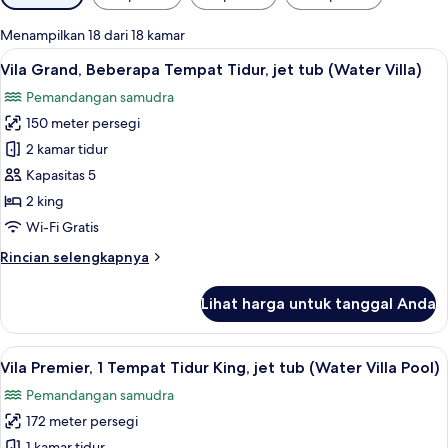
tersedia
untuk
Menampilkan 18 dari 18 kamar
kamar
Lihat
Vila Grand, Beberapa Tempat Tidur, je
7
Vila Grand, Beberapa Tempat Tidur, jet tub (Water Villa)
semua
Pemandangan samudra
foto
150 meter persegi
untuk
Vila
2 kamar tidur
Grand,
Kapasitas 5
Beberapa
2 king
Tempat
Wi-Fi Gratis
Tidur,
Rincian
Rincian selengkapnya
jet
lebih
tub
lanjut
Lihat harga untuk tanggal Anda
(Water
untuk
Vila
Villa)
Grand,
Lihat
Vila Premier, 1 Tempat Tidur King, jet
6
Beberapa
Vila Premier, 1 Tempat Tidur King, jet tub (Water Villa Pool)
semua
Tempat
Pemandangan samudra
Tidur,
foto
jet
172 meter persegi
untuk
tub
1 kamar tidur