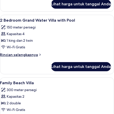
lanjut
Lihat harga untuk tanggal Anda
untuk
Kamar
Lihat
Seprai premium, minibar, brankas, dan
6
2 Bedroom Grand Water Villa with Pool
semua
150 meter persegi
foto
Kapasitas 4
untuk
2
1 king dan 2 twin
Bedroom
Wi-Fi Gratis
Grand
Rincian
Rincian selengkapnya
Water
lebih
Villa
lanjut
Lihat harga untuk tanggal Anda
untuk
with
2
Pool
Bedroom
Lihat
Seprai premium, minibar, brankas, dan
5
Grand
Family Beach Villa
semua
Water
300 meter persegi
Villa
foto
with
Kapasitas 2
untuk
Pool
Family
2 double
Beach
Wi-Fi Gratis