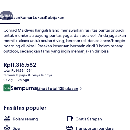
Island
belumnya
Berikutnya
188+
Ringkasan
Kamar
Lokasi
Kebijakan
Conrad Maldives Rangali Island menawarkan fasilitas pantai pribadi
untuk menikmati payung pantai, yoga, dan bola voli, Anda juga akan
memiliki akses untuk scuba diving, bersnorkel, dan selancar/boogie
boarding di lokasi. Rasakan keseruan bermain air di 3 kolam renang
outdoor, sedangkan tamu yang ingin memanjakan diri bisa
mengunjungi spa untuk menikmati pijat jaringan dalam, body wrap,
dan aromaterapi. Ithaa Undersea Restaurant merupakan salah satu
Harga
Rp11.316.582
12 restoran yang menyajikan masakan Eropa Modern serta buka
saat
total Rp14.994.594
untuk makan siang dan makan malam. Keunggulan lain di resor
ini
termasuk pajak & biaya lainnya
mewah ini meliputi 2 bar pantai, marina, dan teras rooftop.
Vila Grand, Beberapa Tempat Tidur, jet
Rp11.316.582
27 Agu - 28 Agu
Ulasan
Sempurna
9,4
Lihat total 135 ulasan
9,4 dari 10
Fasilitas populer
Kolam renang
Gratis Sarapan
Spa
Transportasi bandara