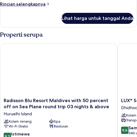
Villa
Rincian
Rincian selengkapnya
lebih
lanjut
Lihat harga untuk tanggal Anda
untuk
Family
Beach
Properti serupa
Villa
Radisson Blu Resort Maldives with 50 percent off on Sea Plan
LUX* Sou
Radisson
LUX*
Radisson Blu Resort Maldives with 50 percent
LUX* S
Blu
South
off on Sea Plane round trip 03 nights & above
Dhidhoo
Resort
Ari
Huruelhi Island
Kolam
Maldives
Atoll
Transp
with
Kolam renang
Spa
Dhidhoo
Wi-Fi Gratis
Restoran
50
Island
9.6
Sem
9,6
percent
dari
346 
9.2
Istimewa
9,2