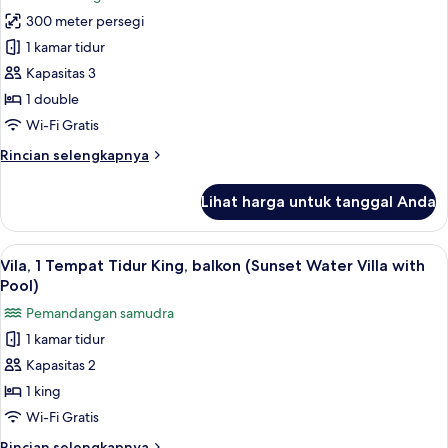
untuk
(Sun
300 meter persegi
Vila
Rise
1 kamar tidur
Deluks,
Water
Villa)
1
Kapasitas 3
Tempat
1 double
Tidur
Wi-Fi Gratis
Double,
Rincian
Rincian selengkapnya
jet
lebih
tub
lanjut
Lihat harga untuk tanggal Anda
untuk
(Deluxe
Vila
Beach
Deluks,
Lihat
Vila, 1 Tempat Tidur King, balkon (Sun
Villa
7
1
Vila, 1 Tempat Tidur King, balkon (Sunset Water Villa with
semua
with
Tempat
Pool)
Tidur
foto
Pool)
Pemandangan samudra
Double,
untuk
jet
1 kamar tidur
Vila,
tub
Kapasitas 2
1
(Deluxe
Beach
Tempat
1 king
Villa
Tidur
Wi-Fi Gratis
with
King,
Pool)
Rincian
Rincian selengkapnya