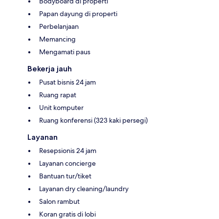
Bodyboard di properti
Papan dayung di properti
Perbelanjaan
Memancing
Mengamati paus
Bekerja jauh
Pusat bisnis 24 jam
Ruang rapat
Unit komputer
Ruang konferensi (323 kaki persegi)
Layanan
Resepsionis 24 jam
Layanan concierge
Bantuan tur/tiket
Layanan dry cleaning/laundry
Salon rambut
Koran gratis di lobi