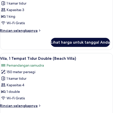
Vila
1 kamar tidur
Grand,
Kapasitas 3
1
1 king
Tempat
Wi-Fi Gratis
Tidur
Rincian
Rincian selengkapnya
King
lebih
(Water
lanjut
Lihat harga untuk tanggal Anda
Villa)
untuk
Vila
Grand,
Lihat
Seprai premium, minibar, brankas, dan
6
1
Vila, 1 Tempat Tidur Double (Beach Villa)
semua
Tempat
Pemandangan samudra
Tidur
foto
King
150 meter persegi
untuk
(Water
Vila,
1 kamar tidur
Villa)
1
Kapasitas 4
Tempat
1 double
Tidur
Wi-Fi Gratis
Double
Rincian
Rincian selengkapnya
(Beach
lebih