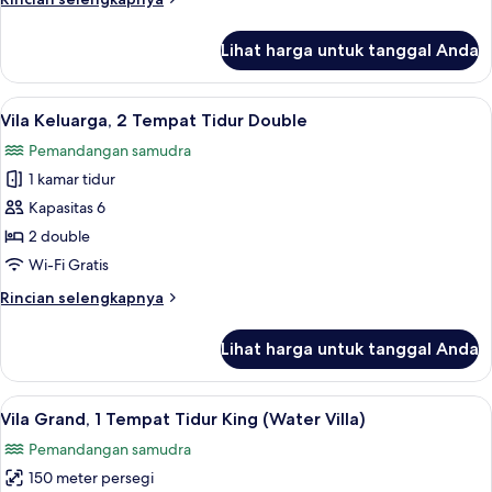
balkon
lebih
(Sunset
lanjut
Lihat harga untuk tanggal Anda
untuk
Water
Vila,
Villa
1
Lihat
Seprai premium, minibar, brankas, dan
with
6
Tempat
Vila Keluarga, 2 Tempat Tidur Double
semua
Tidur
Pool)
Pemandangan samudra
King,
foto
balkon
1 kamar tidur
untuk
(Sunset
Vila
Kapasitas 6
Water
Keluarga,
Villa
2 double
with
2
Wi-Fi Gratis
Pool)
Tempat
Rincian
Rincian selengkapnya
Tidur
lebih
Double
lanjut
Lihat harga untuk tanggal Anda
untuk
Vila
Keluarga,
Lihat
Vila Grand, 1 Tempat Tidur King (Water
6
2
Vila Grand, 1 Tempat Tidur King (Water Villa)
semua
Tempat
Pemandangan samudra
Tidur
foto
Double
150 meter persegi
untuk