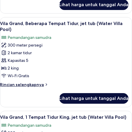
(Beach
lanjut
Lihat harga untuk tanggal Anda
Pool
untuk
Vila
Villa)
Deluks,
Lihat
Pemandangan dari kamar
9
2
Vila Grand, Beberapa Tempat Tidur, jet tub (Water Villa
semua
Tempat
Pool)
Tidur
foto
Pemandangan samudra
Double
untuk
(Beach
300 meter persegi
Vila
Pool
2 kamar tidur
Grand,
Villa)
Beberapa
Kapasitas 5
Tempat
2 king
Tidur,
Wi-Fi Gratis
jet
Rincian
Rincian selengkapnya
tub
lebih
(Water
lanjut
Lihat harga untuk tanggal Anda
untuk
Villa
Vila
Pool)
Grand,
Lihat
Pemandangan dari kamar
7
Beberapa
Vila Grand, 1 Tempat Tidur King, jet tub (Water Villa Pool)
semua
Tempat
Pemandangan samudra
Tidur,
foto
jet