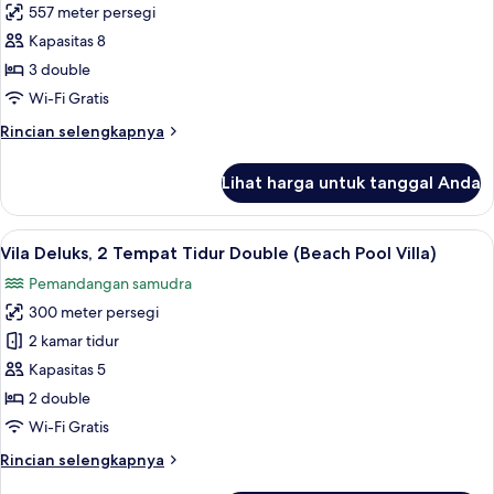
tub
557 meter persegi
untuk
(Beach
Kamar,
Kapasitas 8
Suite
Beberapa
with
3 double
Pool)
Tempat
Wi-Fi Gratis
Tidur,
Rincian
Rincian selengkapnya
balkon
lebih
lanjut
Lihat harga untuk tanggal Anda
untuk
Kamar,
Beberapa
Lihat
Vila Deluks, 2 Tempat Tidur Double (B
7
Tempat
Vila Deluks, 2 Tempat Tidur Double (Beach Pool Villa)
semua
Tidur,
Pemandangan samudra
balkon
foto
300 meter persegi
untuk
Vila
2 kamar tidur
Deluks,
Kapasitas 5
2
2 double
Tempat
Wi-Fi Gratis
Tidur
Rincian
Rincian selengkapnya
Double
lebih