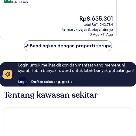
off
10,
dari
104 ulasan
on
Sempur
10,
Sea
346
Istimewa,
Harga
Plane
Rp8.635.301
ulasan
104
sekarang
round
ulasan
total Rp11.543.784
Rp8.635.301
trip
termasuk pajak & biaya lainnya
03
10 Agu - 11 Agu
nights
&
Bandingkan dengan properti serupa
above
Huruelhi
Island
Login untuk melihat diskon dan manfaat yang memenuhi
syarat. Lebih banyak reward untuk lebih banyak petualangan!
Login
Daftar sekarang, gratis
Tentang kawasan sekitar