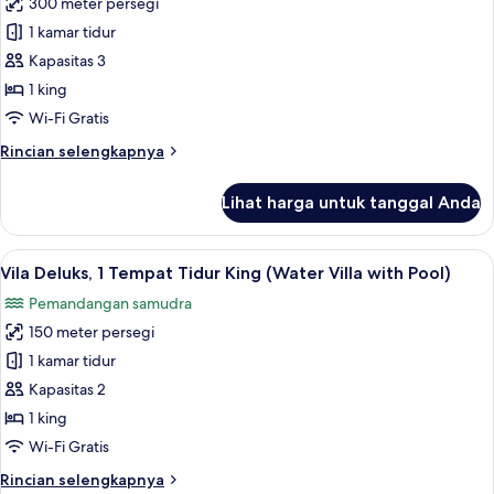
300 meter persegi
untuk
tub
Vila
1 kamar tidur
(Water
Grand,
Villa
Kapasitas 3
Pool)
1
1 king
Tempat
Wi-Fi Gratis
Tidur
Rincian
Rincian selengkapnya
King,
lebih
jet
lanjut
Lihat harga untuk tanggal Anda
tub
untuk
Vila
(Water
Grand,
Lihat
Vila Deluks, 1 Tempat Tidur King (Water
Villa
8
1
Vila Deluks, 1 Tempat Tidur King (Water Villa with Pool)
semua
Pool)
Tempat
Pemandangan samudra
Tidur
foto
King,
150 meter persegi
untuk
jet
Vila
1 kamar tidur
tub
Deluks,
(Water
Kapasitas 2
Villa
1
1 king
Pool)
Tempat
Wi-Fi Gratis
Tidur
Rincian
Rincian selengkapnya
King