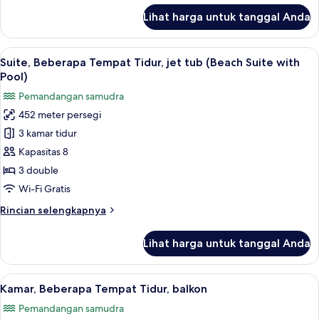
(Rangali
lanjut
Lihat harga untuk tanggal Anda
untuk
Ocean
Kamar,
Pavilion)
2
Lihat
Suite, Beberapa Tempat Tidur, jet tub 
7
Tempat
Suite, Beberapa Tempat Tidur, jet tub (Beach Suite with
semua
Tidur
Pool)
Double,
foto
Pemandangan samudra
jet
untuk
tub
452 meter persegi
Suite,
(Rangali
3 kamar tidur
Beberapa
Ocean
Pavilion)
Tempat
Kapasitas 8
Tidur,
3 double
jet
Wi-Fi Gratis
tub
Rincian
Rincian selengkapnya
(Beach
lebih
Suite
lanjut
Lihat harga untuk tanggal Anda
untuk
with
Suite,
Pool)
Beberapa
Lihat
Kamar, Beberapa Tempat Tidur, balkon 
14
Tempat
Kamar, Beberapa Tempat Tidur, balkon
semua
Tidur,
Pemandangan samudra
jet
foto