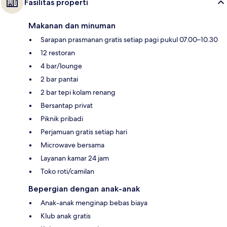
Fasilitas properti
Makanan dan minuman
Sarapan prasmanan gratis setiap pagi pukul 07.00–10.30
12 restoran
4 bar/lounge
2 bar pantai
2 bar tepi kolam renang
Bersantap privat
Piknik pribadi
Perjamuan gratis setiap hari
Microwave bersama
Layanan kamar 24 jam
Toko roti/camilan
Bepergian dengan anak-anak
Anak-anak menginap bebas biaya
Klub anak gratis