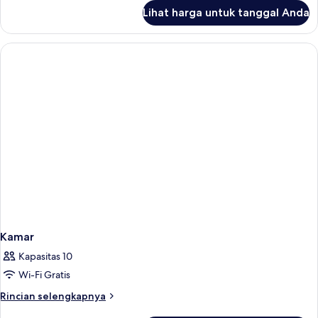
Villa)
lanjut
Lihat harga untuk tanggal Anda
untuk
Vila,
1
Tempat
Tidur
Double
(Beach
Villa)
Kamar
Kapasitas 10
Wi-Fi Gratis
Rincian
Rincian selengkapnya
lebih