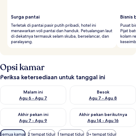
Surga pantai
Bisnis
Terletak di pantai pasir putih pribadi, hotel ini
Pusat b
menawarkan voli pantai dan handuk. Petualangan laut
Pijat ba
di dekatnya termasuk selam skuba, berselancar, dan
kolam r
paralayang.
keseimb
Opsi kamar
Periksa ketersediaan untuk tanggal ini
Periksa ketersediaan untuk malam ini Agu 6 - Agu 7
Periksa ketersediaan untuk be
Malam ini
Besok
Agu 6 - Agu 7
Agu 7 - Agu 8
Periksa ketersediaan untuk akhir pekan ini Agu 7 - Agu 9
Periksa ketersediaan untuk ak
Akhir pekan ini
Akhir pekan berikutnya
Agu 7 - Agu 9
Agu 14 - Agu 16
Filter
Semua kamar
2 tempat tidur
1 tempat tidur
3+ tempat tidur