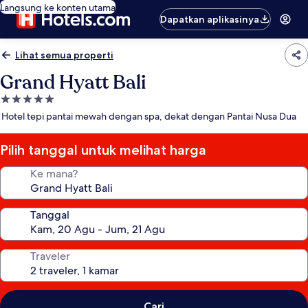
Langsung ke konten utama
Dapatkan aplikasinya
Lihat semua properti
Grand Hyatt Bali
Properti
bintang
Hotel tepi pantai mewah dengan spa, dekat dengan Pantai Nusa Dua
5.0
Pilih tanggal untuk melihat harga
Ke mana?
Tanggal
Traveler
Cari