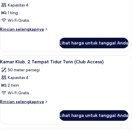
Kapasitas 4
untuk
Kamar,
1 king
1
Wi-Fi Gratis
Tempat
Rincian
Rincian selengkapnya
Tidur
lebih
King
lanjut
Lihat harga untuk tanggal Anda
untuk
Kamar,
1
Lihat
1 kamar tidur, minibar, brankas, dan me
5
Tempat
Kamar Klub, 2 Tempat Tidur Twin (Club Access)
semua
Tidur
50 meter persegi
King
foto
Kapasitas 4
untuk
Kamar
2 twin
Klub,
Wi-Fi Gratis
2
Rincian
Rincian selengkapnya
Tempat
lebih
Tidur
lanjut
Lihat harga untuk tanggal Anda
untuk
Twin
Kamar
(Club
Klub,
Lihat
1 kamar tidur, minibar, brankas, dan me