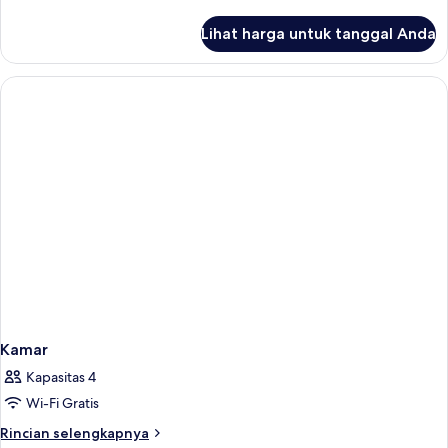
lebih
lanjut
Lihat harga untuk tanggal Anda
untuk
Kamar
Kamar
Kapasitas 4
Wi-Fi Gratis
Rincian
Rincian selengkapnya