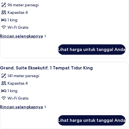
semua
Tempat
96 meter persegi
Tidur
foto
King
Kapasitas 4
untuk
(Executive)
Suite
1 king
Grand,
Wi-Fi Gratis
1
Rincian
Rincian selengkapnya
Tempat
lebih
Tidur
lanjut
Lihat harga untuk tanggal Anda
untuk
King
Suite
Grand,
Lihat
Grand, Suite Eksekutif, 1 Tempat Tidur 
7
1
Grand, Suite Eksekutif, 1 Tempat Tidur King
semua
Tempat
141 meter persegi
Tidur
foto
King
Kapasitas 4
untuk
Grand,
1 king
Suite
Wi-Fi Gratis
Eksekutif,
Rincian
Rincian selengkapnya
1
lebih
Tempat
lanjut
Lihat harga untuk tanggal Anda
untuk
Tidur
Grand,