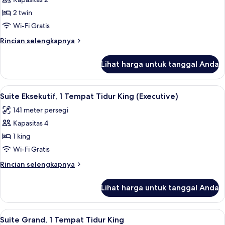
untuk
(Club
Kamar
2 twin
Access)
Deluks,
Wi-Fi Gratis
2
Rincian
Rincian selengkapnya
Tempat
lebih
Tidur
lanjut
Lihat harga untuk tanggal Anda
untuk
Twin
Kamar
(Club
Deluks,
Lihat
Suite Eksekutif, 1 Tempat Tidur King (E
Access)
8
2
Suite Eksekutif, 1 Tempat Tidur King (Executive)
semua
Tempat
141 meter persegi
Tidur
foto
Twin
Kapasitas 4
untuk
(Club
Suite
1 king
Access)
Eksekutif,
Wi-Fi Gratis
1
Rincian
Rincian selengkapnya
Tempat
lebih
Tidur
lanjut
Lihat harga untuk tanggal Anda
untuk
King
Suite
(Executive)
Eksekutif,
Lihat
Suite Grand, 1 Tempat Tidur King | 1 ka
9
1
Suite Grand, 1 Tempat Tidur King