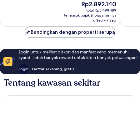
Harga
Rp2.892.140
1.008
1.010
sekarang
ulasan
ulasan
total Rp3.499.489
Rp2.892.140
termasuk pajak & biaya lainnya
6 Sep - 7 Sep
Bandingkan dengan properti serupa
Login untuk melihat diskon dan manfaat yang memenuhi
syarat. Lebih banyak reward untuk lebih banyak petualangan!
Login
Daftar sekarang, gratis
Tentang kawasan sekitar