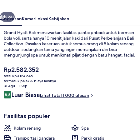
belumnya
Berikutnya
223+
Ringkasan
Kamar
Lokasi
Kebijakan
Grand Hyatt Bali menawarkan fasilitas pantai pribadi untuk bermain
bola voli, serta hanya 10 menit jalan kaki dari Pusat Perbelanjaan Bali
Collection. Rasakan keseruan untuk semua orang di 5 kolam renang
outdoor, sedangkan tamu yang ingin memanjakan diri bisa
mengunjungi spa untuk menikmati pijat dengan batu hangat, facial,
dan lulur badan. Pasar Senggol menyajikan masakan Indonesia dan
buka untuk makan malam. Daya tarik lain di hotel mewah ini meliputi
Harga
Rp2.582.352
bar tepi kolam renang, klub kesehatan, dan pusat kebugaran. Para
saat
total Rp3.124.646
traveler menyukai kolam renang dan staf.
ini
termasuk pajak & biaya lainnya
5 kolam renang outdoor, dengan pay
Rp2.582.352
31 Agu - 1 Sep
Ulasan
Luar Biasa
8,8
Lihat total 1.000 ulasan
8,8 dari 10
Fasilitas populer
Kolam renang
Spa
Transportasi bandara
Parkir gratis