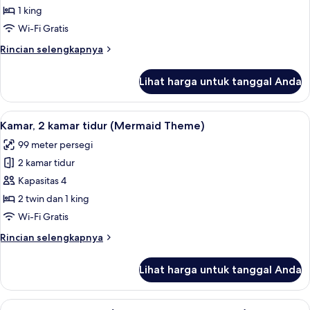
Tempat
1 king
Tidur
Wi-Fi Gratis
King,
Rincian
Rincian selengkapnya
pemandangan
lebih
samudra
lanjut
Lihat harga untuk tanggal Anda
untuk
Kamar,
1
Lihat
Kamar, 2 kamar tidur (Mermaid Theme) |
5
Tempat
Kamar, 2 kamar tidur (Mermaid Theme)
semua
Tidur
99 meter persegi
King,
foto
pemandangan
2 kamar tidur
untuk
samudra
Kamar,
Kapasitas 4
2
2 twin dan 1 king
kamar
Wi-Fi Gratis
tidur
Rincian
Rincian selengkapnya
(Mermaid
lebih
Theme)
lanjut
Lihat harga untuk tanggal Anda
untuk
Kamar,
2
Lihat
Kamar, 2 kamar tidur (Pirate Theme, 