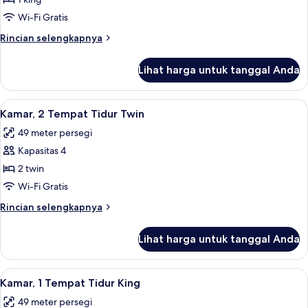
Tempat
Wi-Fi Gratis
Tidur
Rincian
Rincian selengkapnya
King,
lebih
pemandangan
lanjut
Lihat harga untuk tanggal Anda
untuk
kebun
Kamar,
1
Lihat
1 kamar tidur, minibar, brankas, dan me
5
Tempat
Kamar, 2 Tempat Tidur Twin
semua
Tidur
49 meter persegi
King,
foto
pemandangan
Kapasitas 4
untuk
kebun
Kamar,
2 twin
2
Wi-Fi Gratis
Tempat
Rincian
Rincian selengkapnya
Tidur
lebih
Twin
lanjut
Lihat harga untuk tanggal Anda
untuk
Kamar,
2
Lihat
1 kamar tidur, minibar, brankas, dan me
4
Tempat
Kamar, 1 Tempat Tidur King
semua
Tidur
49 meter persegi
Twin
foto