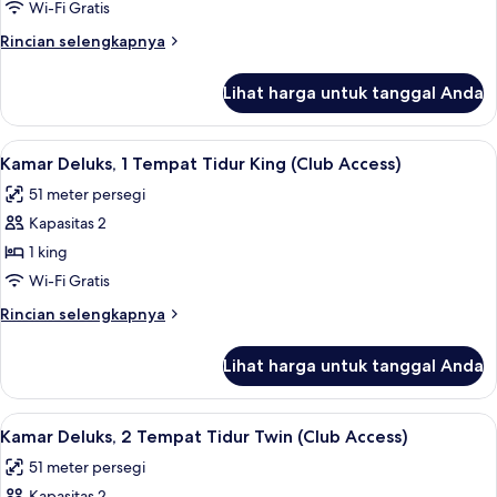
2
Wi-Fi Gratis
Tempat
Rincian
Rincian selengkapnya
Tidur
lebih
Twin,
lanjut
Lihat harga untuk tanggal Anda
untuk
pemandangan
Kamar
samudra
Klub,
Lihat
Kamar Deluks, 1 Tempat Tidur King (Clu
11
2
Kamar Deluks, 1 Tempat Tidur King (Club Access)
semua
Tempat
51 meter persegi
Tidur
foto
Twin,
Kapasitas 2
untuk
pemandangan
Kamar
1 king
samudra
Deluks,
Wi-Fi Gratis
1
Rincian
Rincian selengkapnya
Tempat
lebih
Tidur
lanjut
Lihat harga untuk tanggal Anda
untuk
King
Kamar
(Club
Deluks,
Lihat
Kamar Deluks, 2 Tempat Tidur Twin (Clu
Access)
4
1
Kamar Deluks, 2 Tempat Tidur Twin (Club Access)
semua
Tempat
51 meter persegi
Tidur
foto
King
Kapasitas 2