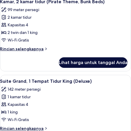
7
kamar
Kamar, 2 kamar tidur (Pirate Theme, Bunk Beds)
semua
tidur
99 meter persegi
(Mermaid
foto
Theme)
2 kamar tidur
untuk
Kamar,
Kapasitas 4
2
2 twin dan 1 king
kamar
Wi-Fi Gratis
tidur
Rincian
Rincian selengkapnya
(Pirate
lebih
Theme,
lanjut
Lihat harga untuk tanggal Anda
untuk
Bunk
Kamar,
Beds)
2
Lihat
Bathtub dan shower terpisah dan pem
6
kamar
Suite Grand, 1 Tempat Tidur King (Deluxe)
semua
tidur
142 meter persegi
(Pirate
foto
Theme,
1 kamar tidur
untuk
Bunk
Suite
Kapasitas 4
Beds)
Grand,
1 king
1
Wi-Fi Gratis
Tempat
Rincian
Rincian selengkapnya