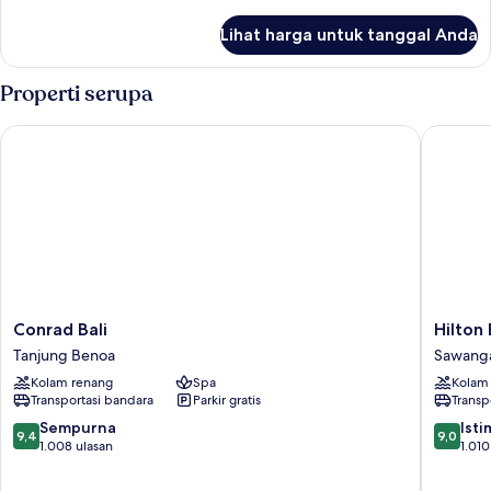
lebih
lanjut
Lihat harga untuk tanggal Anda
untuk
Kamar
Properti serupa
Conrad Bali
Hilton Ba
Conrad
Hilton
Conrad Bali
Hilton 
Bali
Bali
Tanjung Benoa
Sawang
Tanjung
Resort
Kolam renang
Spa
Kolam
Benoa
Sawang
Transportasi bandara
Parkir gratis
Transp
9.4
9.0
Sempurna
Ist
9,4
9,0
dari
dari
1.008 ulasan
1.010
10,
10,
Sempurna,
Istimew