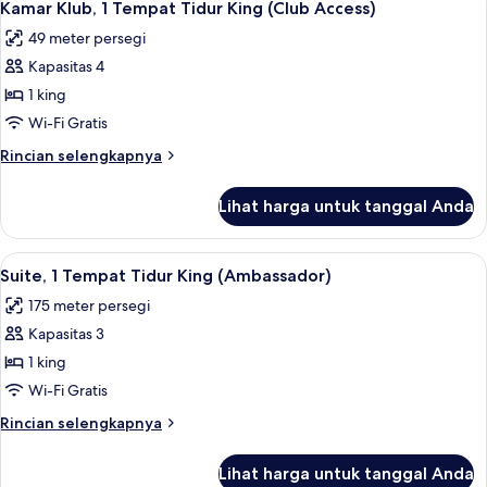
Access)
3
2
Kamar Klub, 1 Tempat Tidur King (Club Access)
semua
Tempat
49 meter persegi
Tidur
foto
Twin
Kapasitas 4
untuk
(Club
Kamar
1 king
Access)
Klub,
Wi-Fi Gratis
1
Rincian
Rincian selengkapnya
Tempat
lebih
Tidur
lanjut
Lihat harga untuk tanggal Anda
untuk
King
Kamar
(Club
Klub,
Lihat
Suite, 1 Tempat Tidur King (Ambassador
Access)
5
1
Suite, 1 Tempat Tidur King (Ambassador)
semua
Tempat
175 meter persegi
Tidur
foto
King
Kapasitas 3
untuk
(Club
Suite,
1 king
Access)
1
Wi-Fi Gratis
Tempat
Rincian
Rincian selengkapnya
Tidur
lebih
King
lanjut
Lihat harga untuk tanggal Anda
untuk