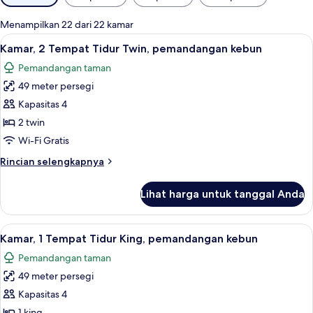
tersedia
untuk
Menampilkan 22 dari 22 kamar
kamar
Lihat
1 kamar tidur, minibar, brankas, dan me
8
Kamar, 2 Tempat Tidur Twin, pemandangan kebun
semua
Pemandangan taman
foto
49 meter persegi
untuk
Kamar,
Kapasitas 4
2
2 twin
Tempat
Wi-Fi Gratis
Tidur
Rincian
Rincian selengkapnya
Twin,
lebih
pemandangan
lanjut
Lihat harga untuk tanggal Anda
untuk
kebun
Kamar,
2
Lihat
1 kamar tidur, minibar, brankas, dan me
4
Tempat
Kamar, 1 Tempat Tidur King, pemandangan kebun
semua
Tidur
Pemandangan taman
Twin,
foto
pemandangan
49 meter persegi
untuk
kebun
Kamar,
Kapasitas 4
1
1 king