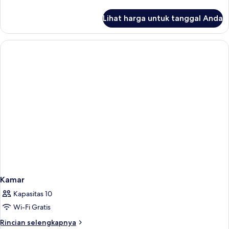
lebih
lanjut
Lihat harga untuk tanggal Anda
untuk
Kamar
Kamar
Kapasitas 10
Wi-Fi Gratis
Rincian
Rincian selengkapnya