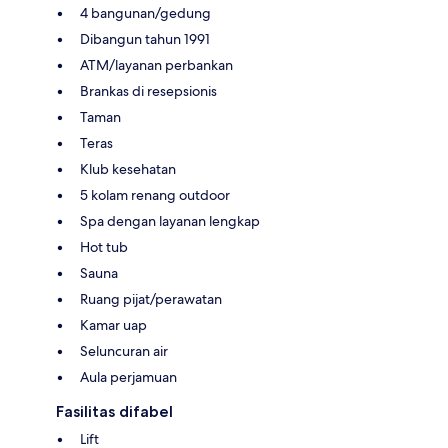
4 bangunan/gedung
Dibangun tahun 1991
ATM/layanan perbankan
Brankas di resepsionis
Taman
Teras
Klub kesehatan
5 kolam renang outdoor
Spa dengan layanan lengkap
Hot tub
Sauna
Ruang pijat/perawatan
Kamar uap
Seluncuran air
Aula perjamuan
Fasilitas difabel
Lift