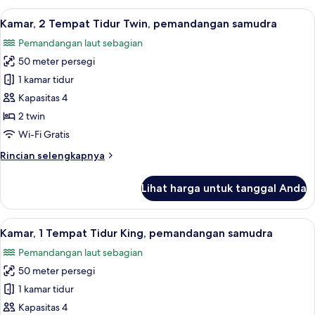
King
Suite
Lihat
Kamar, 2 Tempat Tidur Twin, pemandang
5
Eksekutif,
Kamar, 2 Tempat Tidur Twin, pemandangan samudra
semua
1
Pemandangan laut sebagian
Tempat
foto
Tidur
50 meter persegi
untuk
King
Kamar,
1 kamar tidur
2
Kapasitas 4
Tempat
2 twin
Tidur
Wi-Fi Gratis
Twin,
Rincian
Rincian selengkapnya
pemandangan
lebih
samudra
lanjut
Lihat harga untuk tanggal Anda
untuk
Kamar,
2
Lihat
Kamar, 1 Tempat Tidur King, pemandang
6
Tempat
Kamar, 1 Tempat Tidur King, pemandangan samudra
semua
Tidur
Pemandangan laut sebagian
Twin,
foto
pemandangan
50 meter persegi
untuk
samudra
Kamar,
1 kamar tidur
1
Kapasitas 4