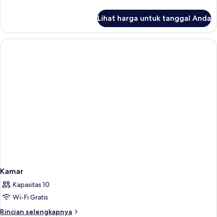
Tidur
lebih
King
lanjut
Lihat harga untuk tanggal Anda
untuk
(Deluxe)
Suite
Grand,
1
Tempat
Tidur
King
(Deluxe)
Kamar
Kapasitas 10
Wi-Fi Gratis
Rincian
Rincian selengkapnya