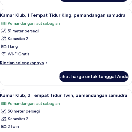
(Ambassador)
Suite,
1
Lihat
Kamar Klub, 1 Tempat Tidur King, pema
5
Tempat
Kamar Klub, 1 Tempat Tidur King, pemandangan samudra
semua
Tidur
Pemandangan laut sebagian
King
foto
(Ambassador)
51 meter persegi
untuk
Kamar
Kapasitas 2
Klub,
1 king
1
Wi-Fi Gratis
Tempat
Rincian
Rincian selengkapnya
Tidur
lebih
King,
lanjut
Lihat harga untuk tanggal Anda
untuk
pemandangan
Kamar
samudra
Klub,
Lihat
Kamar Klub, 2 Tempat Tidur Twin, pema
7
1
Kamar Klub, 2 Tempat Tidur Twin, pemandangan samudra
semua
Tempat
Pemandangan laut sebagian
Tidur
foto
King,
50 meter persegi
untuk
pemandangan
Kamar
Kapasitas 2
samudra
Klub,
2 twin