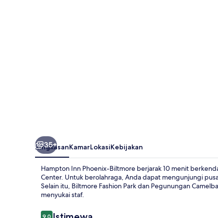
Biltmore
35+
Ringkasan
Kamar
Lokasi
Kebijakan
Hampton Inn Phoenix-Biltmore berjarak 10 menit berken
Center. Untuk berolahraga, Anda dapat mengunjungi pusat
Selain itu, Biltmore Fashion Park dan Pegunungan Camelba
menyukai staf.
Ulasan
Istimewa
9,0