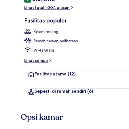
9,0 dari 10
Lihat total 1.004 ulasan
Lobi
Fasilitas populer
Kolam renang
Ramah hewan peliharaan
Wi-Fi Gratis
Lihat semua
Fasilitas utama
(12)
Seperti di rumah sendiri
(6)
Opsi kamar