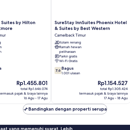
SureStay
uites by Hilton
SureStay InnSuites Phoenix Hotel
InnSuites
ltmore
& Suites by Best Western
Phoenix
mur
Camelback Timur
Hotel
g
&
Kolam renang
an
Ramah hewan
Suites
n
peliharaan
by
Parkir gratis
Best
Wi-Fi Gratis
Western
7.6
a
Bagus
Camelback
7,6
dari
1.001 ulasan
Timur
10,
Harga
Harga
Rp1.455.801
Rp1.154.527
Bagus,
sekarang
sekarang
1.001
total Rp1.646.074
total Rp1.305.424
Rp1.455.801
Rp1.154.527
termasuk pajak & biaya lainnya
termasuk pajak & biaya lainnya
ulasan
16 Agu - 17 Agu
17 Agu - 18 Agu
Bandingkan dengan properti serupa
faat yang memenuhi syarat. Lebih