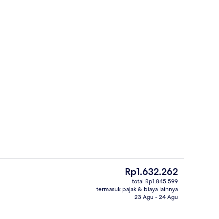
Sudah termasuk sarapan prasmanan se
Harga
Rp1.632.262
saat
total Rp1.845.599
ini
termasuk pajak & biaya lainnya
Eksterior
Rp1.632.262
23 Agu - 24 Agu