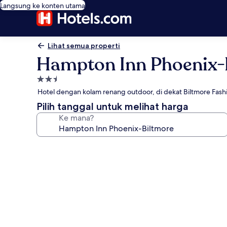
Langsung ke konten utama
Lihat semua properti
Hampton Inn Phoenix-
Properti
bintang
Hotel dengan kolam renang outdoor, di dekat Biltmore Fash
2.5
Pilih tanggal untuk melihat harga
Ke mana?
Galeri
foto
untuk
Hampton
Inn
Phoenix-