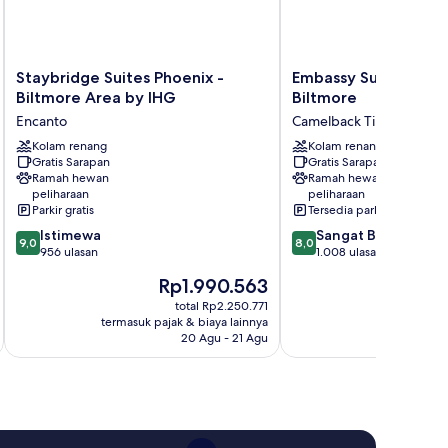
Staybridge
Embassy
Staybridge Suites Phoenix -
Embassy Suites by Hi
Suites
Suites
Biltmore Area by IHG
Biltmore
Phoenix
by
Encanto
Camelback Timur
-
Hilton
Biltmore
Kolam renang
Phoenix
Kolam renang
Gratis Sarapan
Gratis Sarapan
Area
Biltmore
Ramah hewan
Ramah hewan
by
Camelback
peliharaan
peliharaan
IHG
Timur
Parkir gratis
Tersedia parkir
Encanto
9.0
8.0
Istimewa
Sangat Baik
9,0
8,0
dari
dari
956 ulasan
1.008 ulasan
10,
10,
Harga
Har
Rp1.990.563
Rp
Istimewa,
Sangat
sekarang
sek
956
Baik,
total Rp2.250.771
Rp1.990.563
Rp2
termasuk pajak & biaya lainnya
termasuk paj
ulasan
1.008
20 Agu - 21 Agu
ulasan