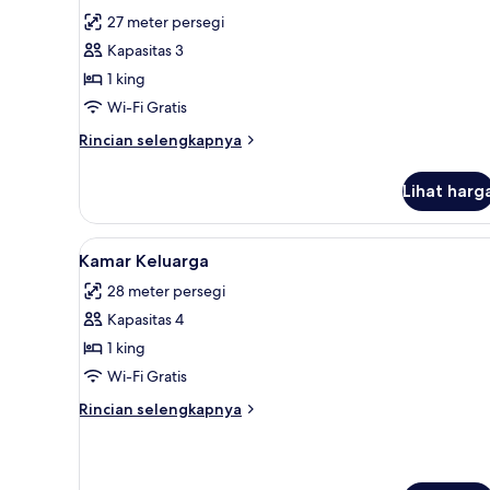
Smoking
Kamar,
ulasan)
27 meter persegi
1
Kapasitas 3
Tempat
1 king
Tidur
Wi-Fi Gratis
King,
Rincian
akses
Rincian selengkapnya
lebih
difabel,
lanjut
bathtub
Lihat harg
untuk
(Mobility
Kamar,
1
&
Lihat
Kamar Keluarga | Seprai premiu
5
Tempat
Kamar Keluarga
Hearing)
semua
Tidur
28 meter persegi
King,
foto
akses
Kapasitas 4
untuk
difabel,
Kamar
1 king
bathtub
Keluarga
(Mobility
Wi-Fi Gratis
&
Rincian
Rincian selengkapnya
Hearing)
lebih
lanjut
untuk
Kamar