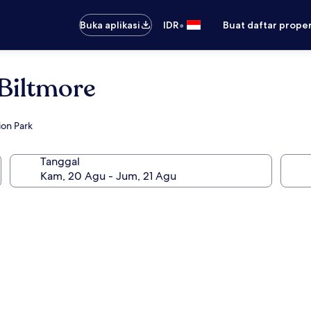
•
Buka aplikasi
IDR
Buat daftar prope
Biltmore
ion Park
Tanggal