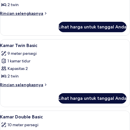
Twin
2 twin
Ekonomi
Rincian
Rincian selengkapnya
lebih
lanjut
Lihat harga untuk tanggal Anda
untuk
Kamar
Twin
Lihat
Kamar Twin Basic | Seprai linen
4
Ekonomi
Kamar Twin Basic
semua
9 meter persegi
foto
1 kamar tidur
untuk
Kamar
Kapasitas 2
Twin
2 twin
Basic
Rincian
Rincian selengkapnya
lebih
lanjut
Lihat harga untuk tanggal Anda
untuk
Kamar
Twin
Lihat
Kamar Double Basic | Seprai linen
6
Basic
Kamar Double Basic
semua
10 meter persegi
foto