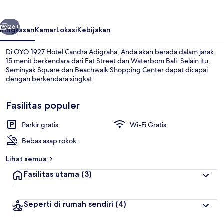
Candra
Adigraha
belumnya
Berikutnya
26+
Ringkasan
Kamar
Lokasi
Kebijakan
Di OYO 1927 Hotel Candra Adigraha, Anda akan berada dalam jarak
15 menit berkendara dari Eat Street dan Waterbom Bali. Selain itu,
Seminyak Square dan Beachwalk Shopping Center dapat dicapai
dengan berkendara singkat.
Fasilitas populer
Parkir gratis
Wi-Fi Gratis
Eksterior
Bebas asap rokok
Lihat semua
Fasilitas utama
(3)
Seperti di rumah sendiri
(4)