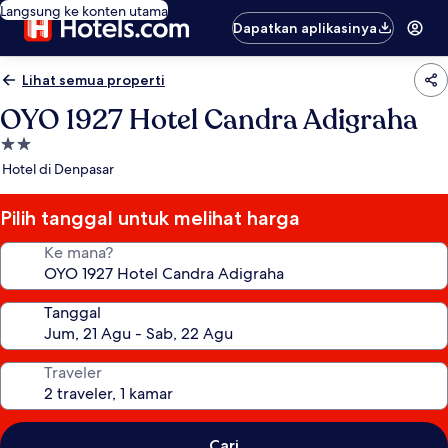
Langsung ke konten utama
Dapatkan aplikasinya
Lihat semua properti
OYO 1927 Hotel Candra Adigraha
Properti
bintang
Hotel di Denpasar
2.0
Pilih tanggal untuk melihat harga
Ke mana?
Tanggal
Traveler
Cari