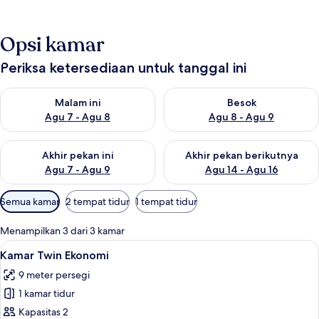
Opsi kamar
Periksa ketersediaan untuk tanggal ini
Periksa ketersediaan untuk malam ini Agu 7 - Agu 8
Periksa ketersediaan untuk be
Malam ini
Besok
Agu 7 - Agu 8
Agu 8 - Agu 9
Periksa ketersediaan untuk akhir pekan ini Agu 7 - Agu 9
Periksa ketersediaan untuk ak
Akhir pekan ini
Akhir pekan berikutnya
Agu 7 - Agu 9
Agu 14 - Agu 16
Filter
Semua kamar
2 tempat tidur
1 tempat tidur
tersedia
untuk
Menampilkan 3 dari 3 kamar
kamar
Lihat
Kamar Twin Ekonomi | Seprai linen
4
Kamar Twin Ekonomi
semua
9 meter persegi
foto
1 kamar tidur
untuk
Kamar
Kapasitas 2