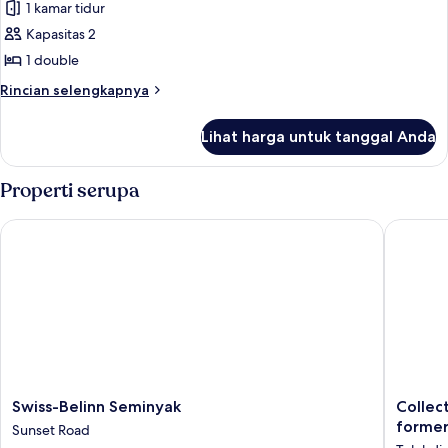
1 kamar tidur
untuk
Kamar
Kapasitas 2
Double
1 double
Basic
Rincian
Rincian selengkapnya
lebih
lanjut
Lihat harga untuk tanggal Anda
untuk
Kamar
Double
Properti serupa
Basic
Swiss-Belinn Seminyak
Collecti
Swiss-
Collecti
Swiss-Belinn Seminyak
Collec
Belinn
O
former
Sunset Road
Seminyak
Bali