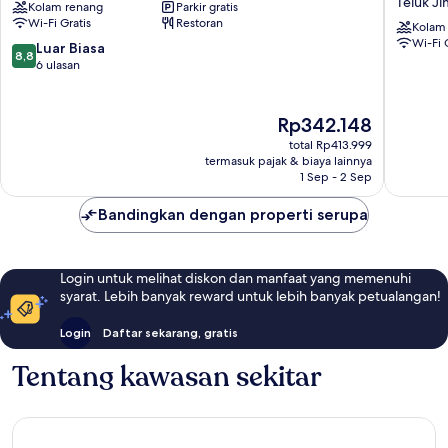
Teluk J
Kolam renang
Parkir gratis
Sunset
near
Wi-Fi Gratis
Restoran
Road
Kedong
Kolam
Wi-Fi 
Beach
8.8
Luar Biasa
8,8
formerly
dari
6 ulasan
New
10,
Asta
Luar
Graha
Biasa,
Harga
Rp342.148
Homest
6
sekarang
total Rp413.999
Teluk
ulasan
Rp342.148
termasuk pajak & biaya lainnya
Jimbara
1 Sep - 2 Sep
Bandingkan dengan properti serupa
Login untuk melihat diskon dan manfaat yang memenuhi
syarat. Lebih banyak reward untuk lebih banyak petualangan!
Login
Daftar sekarang, gratis
Tentang kawasan sekitar