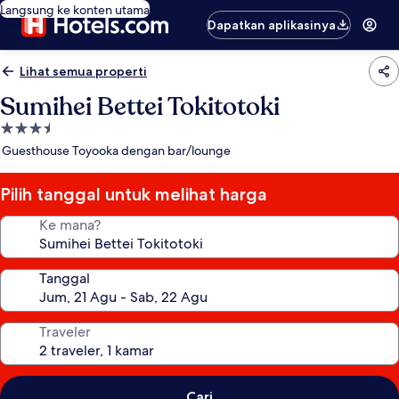
Langsung ke konten utama
Dapatkan aplikasinya
Lihat semua properti
Sumihei Bettei Tokitotoki
Properti
bintang
Guesthouse Toyooka dengan bar/lounge
3.5
Pilih tanggal untuk melihat harga
Ke mana?
Tanggal
Traveler
Cari