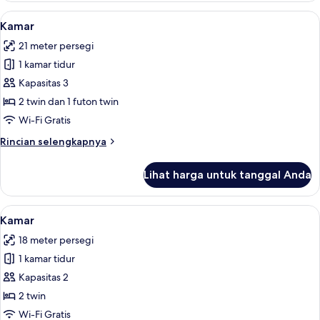
Lihat
Kamar | Brankas, setrika/meja setrika, W
10
Kamar
semua
21 meter persegi
foto
1 kamar tidur
untuk
Kamar
Kapasitas 3
2 twin dan 1 futon twin
Wi-Fi Gratis
Rincian
Rincian selengkapnya
lebih
lanjut
Lihat harga untuk tanggal Anda
untuk
Kamar
Lihat
Kamar | Brankas, setrika/meja setrika, W
10
Kamar
semua
18 meter persegi
foto
1 kamar tidur
untuk
Kamar
Kapasitas 2
2 twin
Wi-Fi Gratis