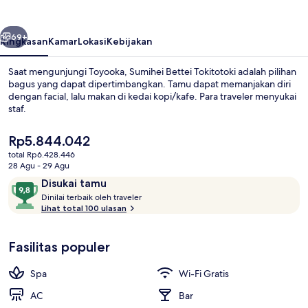
belumnya
Berikutnya
69+
Ringkasan
Kamar
Lokasi
Kebijakan
Saat mengunjungi Toyooka, Sumihei Bettei Tokitotoki adalah pilihan
bagus yang dapat dipertimbangkan. Tamu dapat memanjakan diri
dengan facial, lalu makan di kedai kopi/kafe. Para traveler menyukai
staf.
Harga
Rp5.844.042
saat
total Rp6.428.446
ini
28 Agu - 29 Agu
Rp5.844.042
Ulasan
9,8
Disukai tamu
Eksterior
D
dari
Dinilai terbaik oleh traveler
i
Lihat total 100 ulasan
10,
n
Disukai
i
tamu
Fasilitas populer
l
a
i
Spa
Wi-Fi Gratis
t
AC
Bar
e