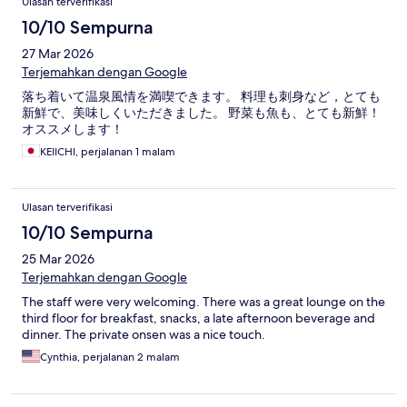
Ulasan terverifikasi
10/10 Sempurna
27 Mar 2026
Terjemahkan dengan Google
落ち着いて温泉風情を満喫できます。 料理も刺身など，とても
新鮮で、美味しくいただきました。 野菜も魚も、とても新鮮！
オススメします！
KEIICHI, perjalanan 1 malam
Ulasan terverifikasi
10/10 Sempurna
25 Mar 2026
Terjemahkan dengan Google
The staff were very welcoming. There was a great lounge on the
third floor for breakfast, snacks, a late afternoon beverage and
dinner. The private onsen was a nice touch.
Cynthia, perjalanan 2 malam