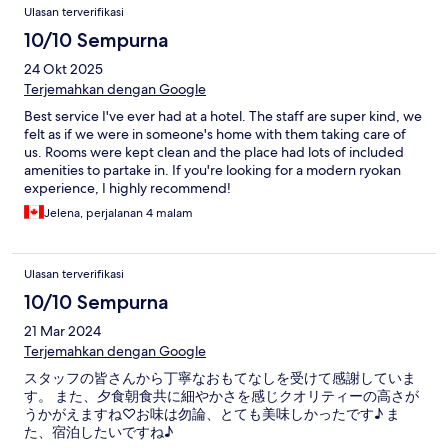
Ulasan terverifikasi
10/10 Sempurna
24 Okt 2025
Terjemahkan dengan Google
Best service I've ever had at a hotel. The staff are super kind, we
felt as if we were in someone's home with them taking care of
us. Rooms were kept clean and the place had lots of included
amenities to partake in. If you're looking for a modern ryokan
experience, I highly recommend!
Jelena, perjalanan 4 malam
Ulasan terverifikasi
10/10 Sempurna
21 Mar 2024
Terjemahkan dengan Google
スタッフの皆さんから丁寧なおもてなしを受けて感謝していま
す。 また、夕食朝食共に細やかさを感じクオリティーの高さが
うかがえますね♡お味は勿論、とても美味しかったです♪ ま
た、宿泊したいですね♪