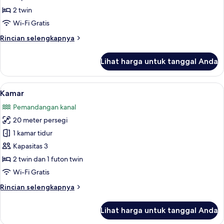
2 twin
Wi-Fi Gratis
Rincian
Rincian selengkapnya
lebih
lanjut
Lihat harga untuk tanggal Anda
untuk
Kamar
Lihat
Kamar | Brankas, setrika/meja setrika, W
10
Kamar
semua
Pemandangan kanal
foto
20 meter persegi
untuk
Kamar
1 kamar tidur
Kapasitas 3
2 twin dan 1 futon twin
Wi-Fi Gratis
Rincian
Rincian selengkapnya
lebih
lanjut
Lihat harga untuk tanggal Anda
untuk
Kamar