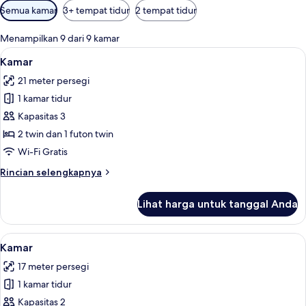
Filter
Semua kamar
3+ tempat tidur
2 tempat tidur
tersedia
untuk
Menampilkan 9 dari 9 kamar
kamar
Lihat
Kamar | Brankas, setrika/meja setrika, W
11
Kamar
semua
21 meter persegi
foto
1 kamar tidur
untuk
Kamar
Kapasitas 3
2 twin dan 1 futon twin
Wi-Fi Gratis
Rincian
Rincian selengkapnya
lebih
lanjut
Lihat harga untuk tanggal Anda
untuk
Kamar
Lihat
Kamar | Brankas, setrika/meja setrika, W
9
Kamar
semua
17 meter persegi
foto
1 kamar tidur
untuk
Kamar
Kapasitas 2