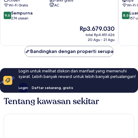
Onsen
Parkir gratis
Spa
Onsen
Premiu
Wi-Fi Gratis
AC
Wi-Fi 
Kinosaki
Kinosaki
9.6
8.6
Sempurna
Luar
9,6
8,6
Onsen
dari
dari
274 ulasan
157 u
10,
10,
Harga
Rp3.679.030
Sempurna,
Luar
sekarang
274
Biasa,
total Rp4.451.626
Rp3.679.030
20 Agu - 21 Agu
ulasan
157
ulasan
Bandingkan dengan properti serupa
Login untuk melihat diskon dan manfaat yang memenuhi
syarat. Lebih banyak reward untuk lebih banyak petualangan!
Login
Daftar sekarang, gratis
Tentang kawasan sekitar