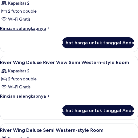
Kapasitas 2
foto
2 futon double
untuk
River
Wi-Fi Gratis
Wing
Rincian
Rincian selengkapnya
Deluxe
lebih
lanjut
River
Lihat harga untuk tanggal Anda
untuk
View
River
Semi
Wing
Lihat
Brankas, setrika/meja setrika, Wi-Fi gra
1
Western-
Deluxe
River Wing Deluxe River View Semi Western-style Room
semua
River
style
Kapasitas 2
View
foto
Room
Semi
2 futon double
untuk
Western-
River
Wi-Fi Gratis
style
Wing
Room
Rincian
Rincian selengkapnya
Deluxe
lebih
lanjut
River
Lihat harga untuk tanggal Anda
untuk
View
River
Semi
Wing
Lihat
Brankas, setrika/meja setrika, Wi-Fi gra
1
Western-
Deluxe
River Wing Deluxe Semi Western-style Room
semua
River
style