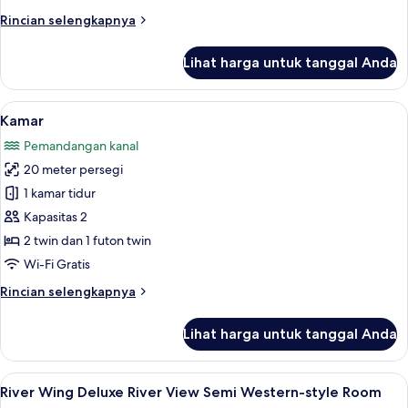
Rincian
Rincian selengkapnya
lebih
lanjut
Lihat harga untuk tanggal Anda
untuk
Kamar
Lihat
Kamar | Brankas, setrika/meja setrika, W
11
Kamar
semua
Pemandangan kanal
foto
20 meter persegi
untuk
Kamar
1 kamar tidur
Kapasitas 2
2 twin dan 1 futon twin
Wi-Fi Gratis
Rincian
Rincian selengkapnya
lebih
lanjut
Lihat harga untuk tanggal Anda
untuk
Kamar
Lihat
Brankas, setrika/meja setrika, Wi-Fi gra
1
River Wing Deluxe River View Semi Western-style Room
semua