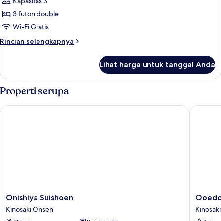
Kapasitas 3
View
foto
Room
Semi
3 futon double
untuk
Western-
River
Wi-Fi Gratis
style
Wing
Room
Rincian
Rincian selengkapnya
Deluxe
lebih
lanjut
Semi
Lihat harga untuk tanggal Anda
untuk
Western-
River
style
Wing
Properti serupa
Room
Deluxe
Semi
Onishiya Suishoen
Ooedo O
Western-
style
Room
Onishiya
Ooedo
Onishiya Suishoen
Ooedo 
Suishoen
Onsen
Kinosaki Onsen
Kinosak
Kinosaki
Monogat