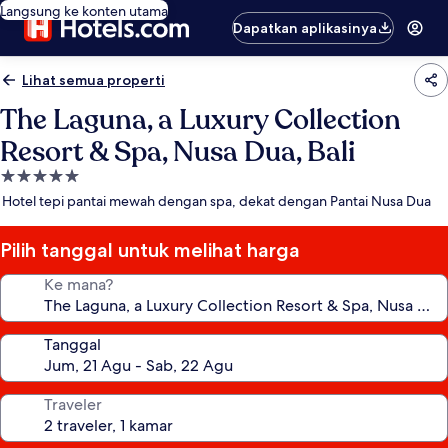
Langsung ke konten utama
Dapatkan aplikasinya
Lihat semua properti
The Laguna, a Luxury Collection
Resort & Spa, Nusa Dua, Bali
Properti
bintang
Hotel tepi pantai mewah dengan spa, dekat dengan Pantai Nusa Dua
5.0
Pilih tanggal untuk melihat harga
Ke mana?
Tanggal
Traveler