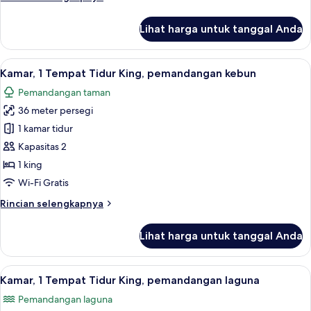
pribadi,
lebih
pemandangan
lanjut
Lihat harga untuk tanggal Anda
untuk
kebun
Vila,
2
Lihat
Kamar, 1 Tempat Tidur King, pemandan
5
kamar
Kamar, 1 Tempat Tidur King, pemandangan kebun
semua
tidur,
Pemandangan taman
kolam
foto
renang
36 meter persegi
untuk
pribadi,
Kamar,
1 kamar tidur
pemandangan
1
kebun
Kapasitas 2
Tempat
1 king
Tidur
Wi-Fi Gratis
King,
Rincian
Rincian selengkapnya
pemandangan
lebih
kebun
lanjut
Lihat harga untuk tanggal Anda
untuk
Kamar,
1
Lihat
Kamar, 1 Tempat Tidur King, pemandan
5
Tempat
Kamar, 1 Tempat Tidur King, pemandangan laguna
semua
Tidur
Pemandangan laguna
King,
foto