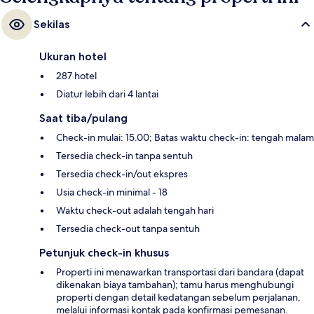
bar/lounge, teras rooftop, dan bar pantai. Para traveler terkesan
dengan staf.
Sekilas
Ukuran hotel
287 hotel
Diatur lebih dari 4 lantai
Saat tiba/pulang
Check-in mulai: 15.00; Batas waktu check-in: tengah malam
Tersedia check-in tanpa sentuh
Tersedia check-in/out ekspres
Usia check-in minimal - 18
Waktu check-out adalah tengah hari
Tersedia check-out tanpa sentuh
Petunjuk check-in khusus
Properti ini menawarkan transportasi dari bandara (dapat
dikenakan biaya tambahan); tamu harus menghubungi
properti dengan detail kedatangan sebelum perjalanan,
melalui informasi kontak pada konfirmasi pemesanan.