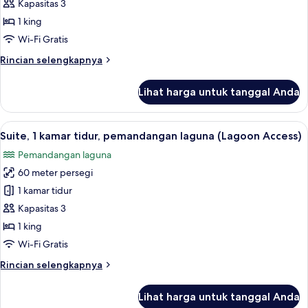
1
Access)
Kapasitas 3
kamar
1 king
tidur,
Wi-Fi Gratis
pemandangan
Rincian
Rincian selengkapnya
resor
lebih
lanjut
Lihat harga untuk tanggal Anda
untuk
Suite,
1
Lihat
Suite, 1 kamar tidur, pemandangan lag
6
kamar
Suite, 1 kamar tidur, pemandangan laguna (Lagoon Access)
semua
tidur,
Pemandangan laguna
pemandangan
foto
resor
60 meter persegi
untuk
Suite,
1 kamar tidur
1
Kapasitas 3
kamar
1 king
tidur,
Wi-Fi Gratis
pemandangan
Rincian
Rincian selengkapnya
laguna
lebih
(Lagoon
lanjut
Lihat harga untuk tanggal Anda
Access)
untuk