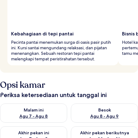
Kebahagiaan di tepi pantai
Bisnis
Pecinta pantai menemukan surga di oasis pasir putih
Hotel k
ini. Kursi santai mengundang relaksasi, dan pijatan
pertemua
menenangkan. Sebuah restoran tepi pantai
tamu men
melengkapi tempat peristirahatan tersebut.
Opsi kamar
Periksa ketersediaan untuk tanggal ini
Periksa ketersediaan untuk malam ini Agu 7 - Agu 8
Periksa ketersediaan untuk be
Malam ini
Besok
Agu 7 - Agu 8
Agu 8 - Agu 9
Periksa ketersediaan untuk akhir pekan ini Agu 7 - Agu 9
Periksa ketersediaan untuk ak
Akhir pekan ini
Akhir pekan berikutnya