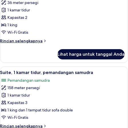
pemandangan
36 meter persegi
untuk
kebun
Kamar,
1 kamar tidur
1
Kapasitas 2
Tempat
1 king
Tidur
Wi-Fi Gratis
King,
Rincian
Rincian selengkapnya
pemandangan
lebih
laguna
lanjut
Lihat harga untuk tanggal Anda
untuk
Kamar,
1
Lihat
Suite, 1 kamar tidur, pemandangan sam
5
Tempat
Suite, 1 kamar tidur, pemandangan samudra
semua
Tidur
Pemandangan samudra
King,
foto
pemandangan
158 meter persegi
untuk
laguna
Suite,
1 kamar tidur
1
Kapasitas 3
kamar
1 king dan 1 tempat tidur sofa double
tidur,
Wi-Fi Gratis
pemandangan
Rincian
Rincian selengkapnya