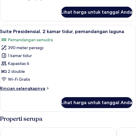
samudra
lebih
lanjut
Lihat harga untuk tanggal Anda
untuk
Suite,
1
Lihat
Suite Presidensial, 2 kamar tidur, pe
7
kamar
Suite Presidensial, 2 kamar tidur, pemandangan laguna
semua
tidur,
Pemandangan samudra
pemandangan
foto
samudra
390 meter persegi
untuk
Suite
1 kamar tidur
Presidensial,
Kapasitas 6
2
2 double
kamar
Wi-Fi Gratis
tidur,
Rincian
Rincian selengkapnya
pemandangan
lebih
laguna
lanjut
Lihat harga untuk tanggal Anda
untuk
Suite
Presidensial,
Properti serupa
2
kamar
Sofitel Bali Nusa Dua Beach Resort
The West
tidur,