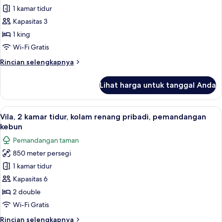
pemandangan
1 kamar tidur
1
kebun
(Hibiscus
kamar
Kapasitas 3
Villa)
tidur,
1 king
kolam
Wi-Fi Gratis
renang
Rincian
Rincian selengkapnya
pribadi,
lebih
pemandangan
lanjut
Lihat harga untuk tanggal Anda
untuk
kebun
Vila,
1
Lihat
Vila, 2 kamar tidur, kolam renang pri
7
kamar
Vila, 2 kamar tidur, kolam renang pribadi, pemandangan
semua
tidur,
kebun
kolam
foto
Pemandangan taman
renang
untuk
pribadi,
850 meter persegi
Vila,
pemandangan
1 kamar tidur
2
kebun
kamar
Kapasitas 6
tidur,
2 double
kolam
Wi-Fi Gratis
renang
Rincian
Rincian selengkapnya