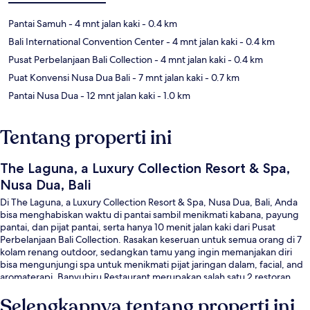
Pantai Samuh
- 4 mnt jalan kaki
- 0.4 km
Bali International Convention Center
- 4 mnt jalan kaki
- 0.4 km
Pusat Perbelanjaan Bali Collection
- 4 mnt jalan kaki
- 0.4 km
Puat Konvensi Nusa Dua Bali
- 7 mnt jalan kaki
- 0.7 km
Pantai Nusa Dua
- 12 mnt jalan kaki
- 1.0 km
Tentang properti ini
The Laguna, a Luxury Collection Resort & Spa,
Nusa Dua, Bali
Di The Laguna, a Luxury Collection Resort & Spa, Nusa Dua, Bali, Anda
bisa menghabiskan waktu di pantai sambil menikmati kabana, payung
pantai, dan pijat pantai, serta hanya 10 menit jalan kaki dari Pusat
Perbelanjaan Bali Collection. Rasakan keseruan untuk semua orang di 7
kolam renang outdoor, sedangkan tamu yang ingin memanjakan diri
bisa mengunjungi spa untuk menikmati pijat jaringan dalam, facial, and
aromaterapi. Banyubiru Restaurant merupakan salah satu 2 restoran
yang menyajikan masakan internasional serta buka untuk sarapan dan
Selengkapnya tentang properti ini
makan malam. Keunggulan lain di hotel mewah ini meliputi 2