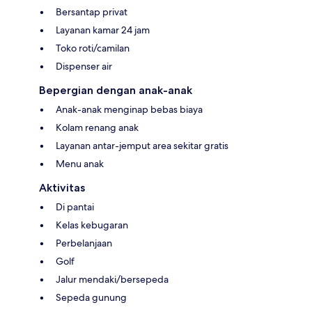
Bersantap privat
Layanan kamar 24 jam
Toko roti/camilan
Dispenser air
Bepergian dengan anak-anak
Anak-anak menginap bebas biaya
Kolam renang anak
Layanan antar-jemput area sekitar gratis
Menu anak
Aktivitas
Di pantai
Kelas kebugaran
Perbelanjaan
Golf
Jalur mendaki/bersepeda
Sepeda gunung