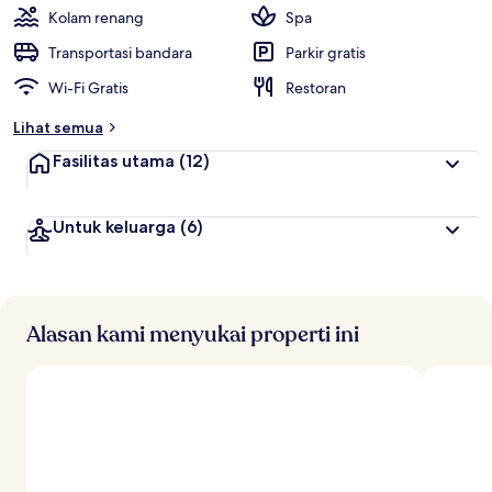
i
Kolam renang
Spa
t
Transportasi bandara
Parkir gratis
e
Wi-Fi Gratis
Restoran
r
b
Lihat semua
a
i
Fasilitas utama
(12)
k
o
Untuk keluarga
(6)
l
e
h
t
r
Alasan kami menyukai properti ini
a
v
e
l
e
r