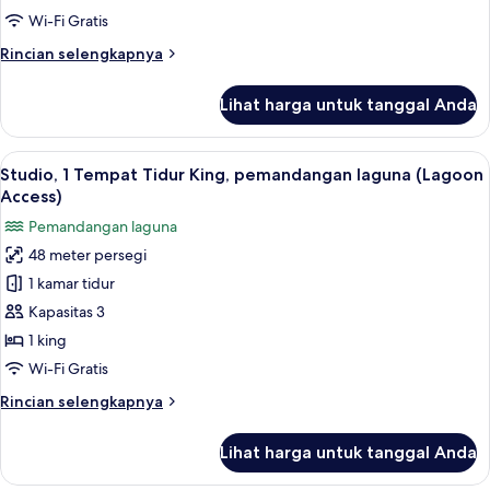
Double,
Wi-Fi Gratis
pemandangan
Rincian
Rincian selengkapnya
laguna
lebih
(Lagoon
lanjut
Lihat harga untuk tanggal Anda
untuk
Access)
Kamar,
2
Lihat
Studio, 1 Tempat Tidur King, pemandan
6
Tempat
Studio, 1 Tempat Tidur King, pemandangan laguna (Lagoon
semua
Tidur
Access)
Double,
foto
Pemandangan laguna
pemandangan
untuk
laguna
48 meter persegi
Studio,
(Lagoon
1 kamar tidur
1
Access)
Tempat
Kapasitas 3
Tidur
1 king
King,
Wi-Fi Gratis
pemandangan
Rincian
Rincian selengkapnya
laguna
lebih
(Lagoon
lanjut
Lihat harga untuk tanggal Anda
untuk
Access)
Studio,