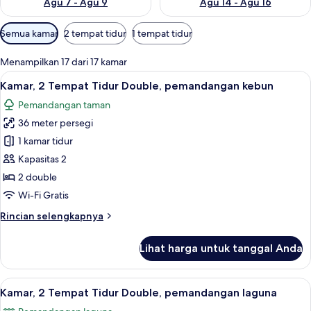
Agu 7 - Agu 9
Agu 14 - Agu 16
Filter
Semua kamar
2 tempat tidur
1 tempat tidur
tersedia
untuk
Menampilkan 17 dari 17 kamar
kamar
Lihat
Seprai premium, minibar, brankas, dan
5
Kamar, 2 Tempat Tidur Double, pemandangan kebun
semua
Pemandangan taman
foto
36 meter persegi
untuk
Kamar,
1 kamar tidur
2
Kapasitas 2
Tempat
2 double
Tidur
Wi-Fi Gratis
Double,
Rincian
Rincian selengkapnya
pemandangan
lebih
kebun
lanjut
Lihat harga untuk tanggal Anda
untuk
Kamar,
2
Lihat
Kamar, 2 Tempat Tidur Double, pemand
5
Tempat
Kamar, 2 Tempat Tidur Double, pemandangan laguna
semua
Tidur