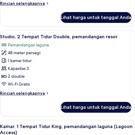
Rincian
Rincian selengkapnya
pemandangan
lebih
resor
lanjut
Lihat harga untuk tanggal Anda
untuk
Studio,
1
Lihat
Smart TV 65-inci dengan saluran TV di
5
Tempat
Studio, 2 Tempat Tidur Double, pemandangan resor
semua
Tidur
Pemandangan laguna
King,
foto
pemandangan
48 meter persegi
untuk
resor
Studio,
1 kamar tidur
2
Kapasitas 3
Tempat
2 double
Tidur
Wi-Fi Gratis
Double,
Rincian
Rincian selengkapnya
pemandangan
lebih
resor
lanjut
Lihat harga untuk tanggal Anda
untuk
Studio,
2
Lihat
Kamar, 1 Tempat Tidur King, pemandan
5
Tempat
Kamar, 1 Tempat Tidur King, pemandangan laguna (Lagoon
semua
Tidur
Access)