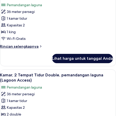
Double,
foto
Pemandangan laguna
pemandangan
untuk
resor
36 meter persegi
Kamar,
1 kamar tidur
1
Tempat
Kapasitas 2
Tidur
1 king
King,
Wi-Fi Gratis
pemandangan
Rincian
Rincian selengkapnya
laguna
lebih
(Lagoon
lanjut
Lihat harga untuk tanggal Anda
untuk
Access)
Kamar,
1
Lihat
Kamar, 2 Tempat Tidur Double, pemand
6
Tempat
Kamar, 2 Tempat Tidur Double, pemandangan laguna
semua
Tidur
(Lagoon Access)
King,
foto
Pemandangan laguna
pemandangan
untuk
laguna
36 meter persegi
Kamar,
(Lagoon
1 kamar tidur
2
Access)
Tempat
Kapasitas 2
Tidur
2 double