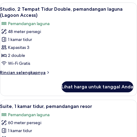
1
Lihat
Studio, 2 Tempat Tidur Double, peman
5
Tempat
Studio, 2 Tempat Tidur Double, pemandangan laguna
semua
Tidur
(Lagoon Access)
King,
foto
Pemandangan laguna
pemandangan
untuk
laguna
48 meter persegi
Studio,
(Lagoon
1 kamar tidur
2
Access)
Tempat
Kapasitas 3
Tidur
2 double
Double,
Wi-Fi Gratis
pemandangan
Rincian
Rincian selengkapnya
laguna
lebih
(Lagoon
lanjut
Lihat harga untuk tanggal Anda
untuk
Access)
Studio,
2
Lihat
Smart TV 65-inci dengan saluran TV di
6
Tempat
Suite, 1 kamar tidur, pemandangan resor
semua
Tidur
Pemandangan laguna
Double,
foto
pemandangan
60 meter persegi
untuk
laguna
Suite,
1 kamar tidur
(Lagoon