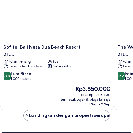
pemandangan
laguna
Sofitel
The
Sofitel Bali Nusa Dua Beach Resort
The We
Bali
Westin
BTDC
BTDC
Nusa
Resort
Kolam renang
Spa
Kolam
Dua
Nusa
Transportasi bandara
Parkir gratis
Transp
Beach
Dua,
Resort
Bali
8.8
9.2
Luar Biasa
Ist
8,8
9,2
BTDC
BTDC
dari
dari
1.002 ulasan
1.001
10,
10,
Harga
Rp3.850.000
Luar
Istimew
sekarang
Biasa,
1.001
total Rp4.658.500
Rp3.850.000
termasuk pajak & biaya lainnya
1.002
ulasan
1 Sep - 2 Sep
ulasan
Bandingkan dengan properti serupa