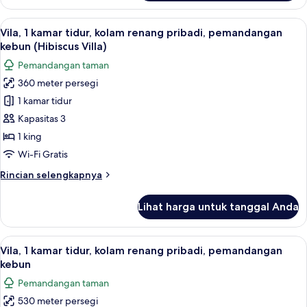
Suite,
1
Lihat
Vila, 1 kamar tidur, kolam renang prib
7
kamar
Vila, 1 kamar tidur, kolam renang pribadi, pemandangan
semua
tidur,
kebun (Hibiscus Villa)
pemandangan
foto
Pemandangan taman
laguna
untuk
(Lagoon
360 meter persegi
Vila,
Access)
1 kamar tidur
1
kamar
Kapasitas 3
tidur,
1 king
kolam
Wi-Fi Gratis
renang
Rincian
Rincian selengkapnya
pribadi,
lebih
pemandangan
lanjut
Lihat harga untuk tanggal Anda
untuk
kebun
Vila,
(Hibiscus
1
Lihat
Vila, 1 kamar tidur, kolam renang pri
Villa)
8
kamar
Vila, 1 kamar tidur, kolam renang pribadi, pemandangan
semua
tidur,
kebun
kolam
foto
Pemandangan taman
renang
untuk
pribadi,
530 meter persegi
Vila,