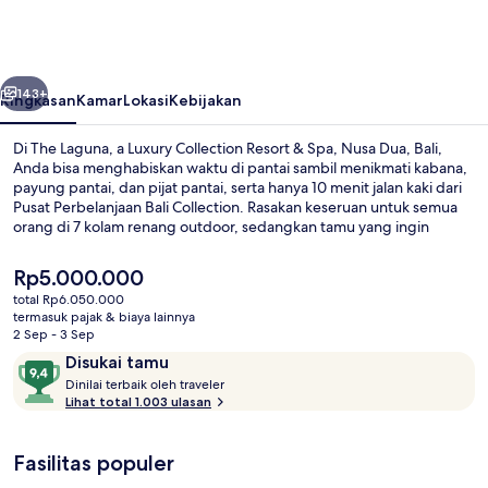
a
Luxury
Collection
belumnya
Berikutnya
Resort
143+
Ringkasan
Kamar
Lokasi
Kebijakan
&
Di The Laguna, a Luxury Collection Resort & Spa, Nusa Dua, Bali,
Spa,
Anda bisa menghabiskan waktu di pantai sambil menikmati kabana,
payung pantai, dan pijat pantai, serta hanya 10 menit jalan kaki dari
Nusa
Pusat Perbelanjaan Bali Collection. Rasakan keseruan untuk semua
Dua,
orang di 7 kolam renang outdoor, sedangkan tamu yang ingin
memanjakan diri bisa mengunjungi spa untuk menikmati pijat
Bali
jaringan dalam, facial, and aromaterapi. Banyubiru Restaurant
Harga
Rp5.000.000
merupakan salah satu 2 restoran yang menyajikan masakan
saat
total Rp6.050.000
internasional serta buka untuk sarapan dan makan malam.
ini
termasuk pajak & biaya lainnya
Keunggulan lain di hotel mewah ini meliputi 2 bar/lounge, teras
7 kolam renang outdoor, dengan cab
Rp5.000.000
2 Sep - 3 Sep
rooftop, dan bar pantai. Para traveler terkesan dengan staf.
Ulasan
9,4
Disukai tamu
D
dari
Dinilai terbaik oleh traveler
i
Lihat total 1.003 ulasan
10,
n
Disukai
i
tamu
Fasilitas populer
l
a