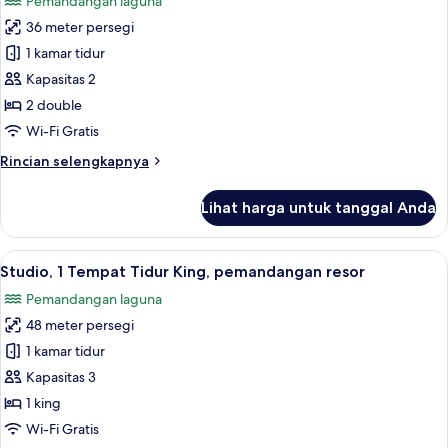
Pemandangan laguna
Double,
foto
pemandangan
36 meter persegi
untuk
kebun
Kamar,
1 kamar tidur
2
Kapasitas 2
Tempat
2 double
Tidur
Wi-Fi Gratis
Double,
Rincian
Rincian selengkapnya
pemandangan
lebih
laguna
lanjut
Lihat harga untuk tanggal Anda
untuk
Kamar,
2
Lihat
Studio, 1 Tempat Tidur King, pemandan
5
Tempat
Studio, 1 Tempat Tidur King, pemandangan resor
semua
Tidur
Pemandangan laguna
Double,
foto
pemandangan
48 meter persegi
untuk
laguna
Studio,
1 kamar tidur
1
Kapasitas 3
Tempat
1 king
Tidur
Wi-Fi Gratis
King,