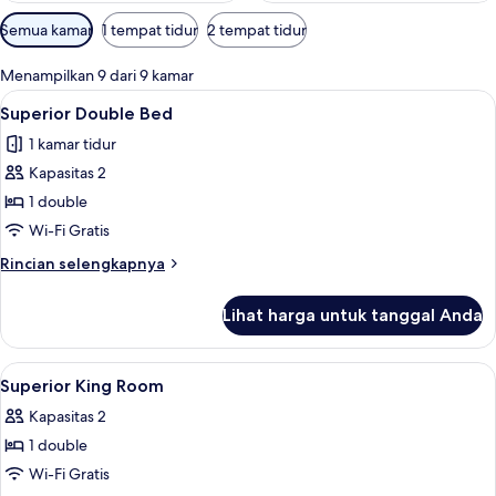
Filter
Semua kamar
1 tempat tidur
2 tempat tidur
tersedia
untuk
Menampilkan 9 dari 9 kamar
kamar
Lihat
Brankas, meja kerja, tirai kedap cahaya
2
Superior Double Bed
semua
1 kamar tidur
foto
Kapasitas 2
untuk
Superior
1 double
Double
Wi-Fi Gratis
Bed
Rincian
Rincian selengkapnya
lebih
lanjut
Lihat harga untuk tanggal Anda
untuk
Superior
Double
Lihat
Brankas, meja kerja, tirai kedap cahaya
6
Bed
Superior King Room
semua
Kapasitas 2
foto
1 double
untuk
Superior
Wi-Fi Gratis