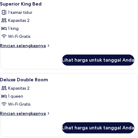
Superior King Bed
1 kamar tidur
Kapasitas 2
1 king
Wi-Fi Gratis
Rincian
Rincian selengkapnya
lebih
lanjut
Lihat harga untuk tanggal Anda
untuk
Superior
King
Lihat
Brankas, meja kerja, tirai kedap cahaya
6
Bed
Deluxe Double Room
semua
Kapasitas 2
foto
1 queen
untuk
Deluxe
Wi-Fi Gratis
Double
Rincian
Rincian selengkapnya
Room
lebih
lanjut
Lihat harga untuk tanggal Anda
untuk
Deluxe