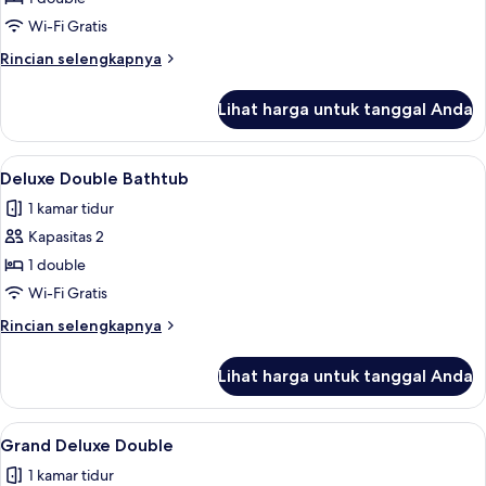
Double
Wi-Fi Gratis
Rincian
Rincian selengkapnya
lebih
lanjut
Lihat harga untuk tanggal Anda
untuk
Deluxe
Double
Lihat
Deluxe Double Bathtub | Brankas, meja 
2
Deluxe Double Bathtub
semua
1 kamar tidur
foto
Kapasitas 2
untuk
Deluxe
1 double
Double
Wi-Fi Gratis
Bathtub
Rincian
Rincian selengkapnya
lebih
lanjut
Lihat harga untuk tanggal Anda
untuk
Deluxe
Double
Lihat
Grand Deluxe Double | Brankas, meja ke
1
Bathtub
Grand Deluxe Double
semua
1 kamar tidur
foto