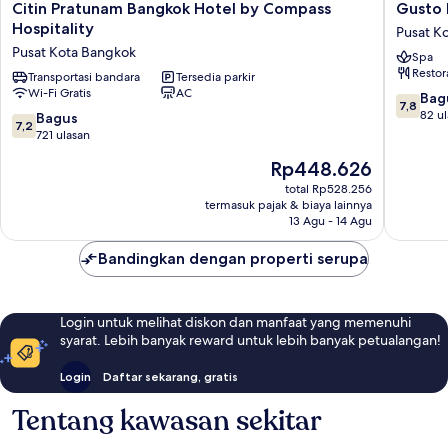
Citin
Gusto
Citin Pratunam Bangkok Hotel by Compass
Gusto 
Pratunam
Hotel
Hospitality
Pusat K
Bangkok
Pratuna
Pusat Kota Bangkok
Spa
Hotel
Pusat
Restor
by
Transportasi bandara
Tersedia parkir
Kota
Wi-Fi Gratis
AC
Compass
Bangko
7.8
Bag
7,8
Hospitality
dari
82 u
7.2
Bagus
7,2
Pusat
10,
dari
721 ulasan
Kota
Bagus,
10,
Harga
Rp448.626
Bangkok
82
Bagus,
sekarang
ulasan
721
total Rp528.256
Rp448.626
termasuk pajak & biaya lainnya
ulasan
13 Agu - 14 Agu
Bandingkan dengan properti serupa
Login untuk melihat diskon dan manfaat yang memenuhi
syarat. Lebih banyak reward untuk lebih banyak petualangan!
Login
Daftar sekarang, gratis
Tentang kawasan sekitar