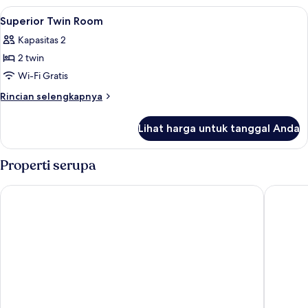
Double
Lihat
Brankas, meja kerja, tirai kedap cahaya
12
Room
Superior Twin Room
semua
Kapasitas 2
foto
2 twin
untuk
Superior
Wi-Fi Gratis
Twin
Rincian
Rincian selengkapnya
Room
lebih
lanjut
Lihat harga untuk tanggal Anda
untuk
Superior
Twin
Properti serupa
Room
Citin Pratunam Bangkok Hotel by Compass Hospitality
Gusto H