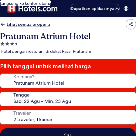
Langsung ke konten utama
Dapatkan aplikasinya
Lihat semua properti
Pratunam Atrium Hotel
Properti
bintang
Hotel dengan restoran, di dekat Pasar Pratunam
3.5
Pilih tanggal untuk melihat harga
Ke mana?
Tanggal
Traveler
Cari