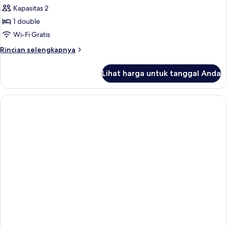
Kapasitas 2
untuk
Grand
1 double
Deluxe
Wi-Fi Gratis
Double
Rincian
Rincian selengkapnya
lebih
lanjut
Lihat harga untuk tanggal Anda
untuk
Grand
Deluxe
Double