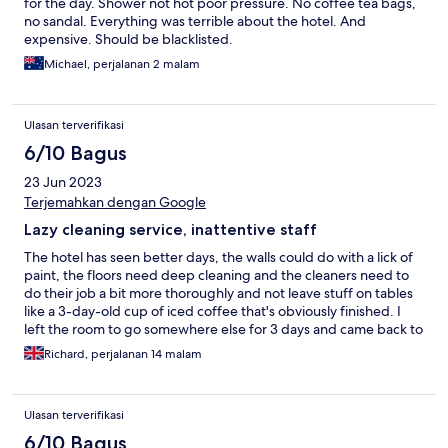
for the day. Shower not hot poor pressure. No coffee tea bags,
no sandal. Everything was terrible about the hotel. And
expensive. Should be blacklisted.
Michael, perjalanan 2 malam
Ulasan terverifikasi
6/10 Bagus
23 Jun 2023
Terjemahkan dengan Google
Lazy cleaning service, inattentive staff
The hotel has seen better days, the walls could do with a lick of
paint, the floors need deep cleaning and the cleaners need to
do their job a bit more thoroughly and not leave stuff on tables
like a 3-day-old cup of iced coffee that's obviously finished. I
left the room to go somewhere else for 3 days and came back to
find they had only just refreshed the bedsheets and nothing
Richard, perjalanan 14 malam
much else in 3 consecutive cleaning days. Lazy cleaning service.
Ulasan terverifikasi
6/10 Bagus