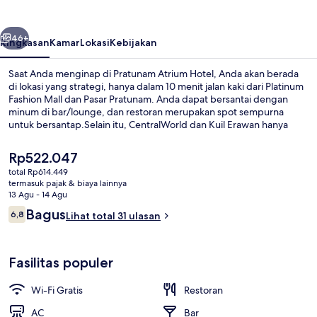
belumnya
Berikutnya
46+
Ringkasan
Kamar
Lokasi
Kebijakan
Saat Anda menginap di Pratunam Atrium Hotel, Anda akan berada
di lokasi yang strategi, hanya dalam 10 menit jalan kaki dari Platinum
Fashion Mall dan Pasar Pratunam. Anda dapat bersantai dengan
minum di bar/lounge, dan restoran merupakan spot sempurna
untuk bersantap.Selain itu, CentralWorld dan Kuil Erawan hanya
berjarak 15 menit berjalan kaki.Transportasi umum berada tidak jauh:
Stasiun Rachathewi berjarak 10 menit dan Stasiun Ratchaprarop
Harga
Rp522.047
berjarak 11 menit.
saat
total Rp614.449
ini
termasuk pajak & biaya lainnya
Kamar Deluks | Interior
Rp522.047
13 Agu - 14 Agu
Ulasan
Bagus
6,8
Lihat total 31 ulasan
6,8 dari 10
Fasilitas populer
Wi-Fi Gratis
Restoran
AC
Bar