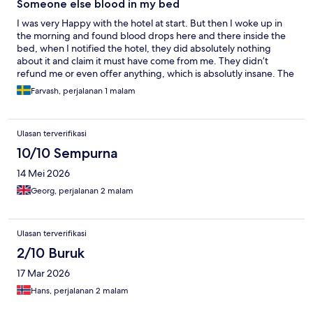
Someone else blood in my bed
I was very Happy with the hotel at start. But then I woke up in
the morning and found blood drops here and there inside the
bed, when I notified the hotel, they did absolutely nothing
about it and claim it must have come from me. They didn’t
refund me or even offer anything, which is absolutly insane. The
service and hospitality was a mess, the location and overall state
Farvash, perjalanan 1 malam
of the hotel was good.
Ulasan terverifikasi
10/10 Sempurna
14 Mei 2026
Georg, perjalanan 2 malam
Ulasan terverifikasi
2/10 Buruk
17 Mar 2026
Hans, perjalanan 2 malam