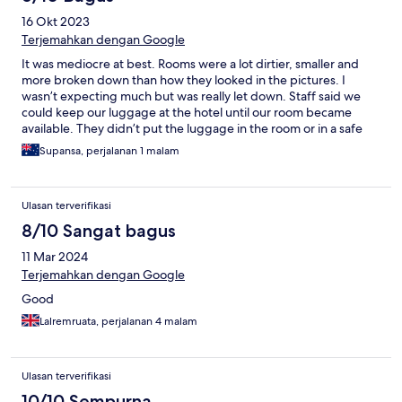
16 Okt 2023
Terjemahkan dengan Google
It was mediocre at best. Rooms were a lot dirtier, smaller and
more broken down than how they looked in the pictures. I
wasn’t expecting much but was really let down. Staff said we
could keep our luggage at the hotel until our room became
available. They didn’t put the luggage in the room or in a safe
space until our room was ready. They left the bags in the front
Supansa, perjalanan 1 malam
lobby. Don’t be deceived by the pictures, it much worse in
person.
Ulasan terverifikasi
8/10 Sangat bagus
11 Mar 2024
Terjemahkan dengan Google
Good
Lalremruata, perjalanan 4 malam
Ulasan terverifikasi
10/10 Sempurna