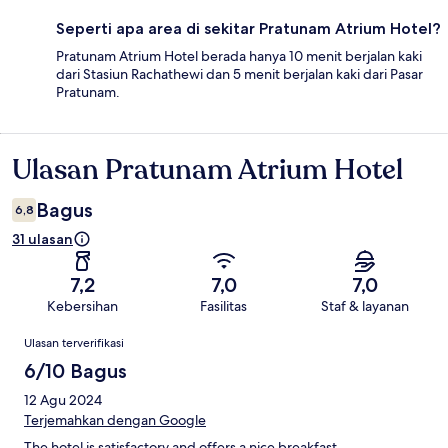
Seperti apa area di sekitar Pratunam Atrium Hotel?
Pratunam Atrium Hotel berada hanya 10 menit berjalan kaki
dari Stasiun Rachathewi dan 5 menit berjalan kaki dari Pasar
Pratunam.
Ulasan Pratunam Atrium Hotel
Ulasan
Bagus
6,8
31 ulasan
7,2
7,0
7,0
Kebersihan
Fasilitas
Staf & layanan
Ulasan
Ulasan terverifikasi
6/10 Bagus
12 Agu 2024
Terjemahkan dengan Google
The hotel is satisfactory and offers a nice breakfast.