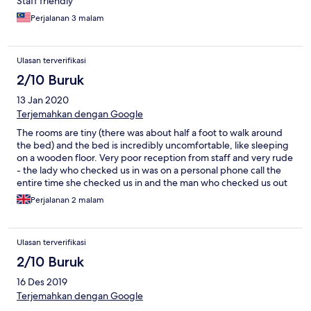
Staff friendly
Perjalanan 3 malam
Ulasan terverifikasi
2/10 Buruk
13 Jan 2020
Terjemahkan dengan Google
The rooms are tiny (there was about half a foot to walk around
the bed) and the bed is incredibly uncomfortable, like sleeping
on a wooden floor. Very poor reception from staff and very rude
- the lady who checked us in was on a personal phone call the
entire time she checked us in and the man who checked us out
was playing a computer game and didn't engage with us, just
Perjalanan 2 malam
grunted and took the key card. The staff were also very
unhelpful when we inquired about the river taxi leaving us to
find our own way and ask staff in a nearby hotel who were much
Ulasan terverifikasi
more helpful.
2/10 Buruk
16 Des 2019
Terjemahkan dengan Google