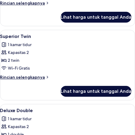
King
Rincian
Rincian selengkapnya
Room
lebih
lanjut
Lihat harga untuk tanggal Anda
untuk
Superior
King
Lihat
Superior Twin | Brankas, meja kerja, ti
1
Room
Superior Twin
semua
1 kamar tidur
foto
Kapasitas 2
untuk
Superior
2 twin
Twin
Wi-Fi Gratis
Rincian
Rincian selengkapnya
lebih
lanjut
Lihat harga untuk tanggal Anda
untuk
Superior
Twin
Lihat
Brankas, meja kerja, tirai kedap cahaya
1
Deluxe Double
semua
1 kamar tidur
foto
Kapasitas 2
untuk
Deluxe
1 double