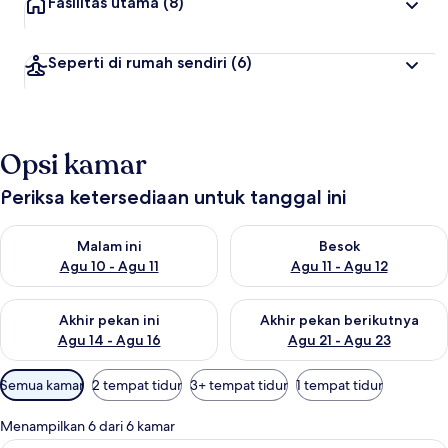
Fasilitas utama
(8)
Seperti di rumah sendiri
(6)
Opsi kamar
Periksa ketersediaan untuk tanggal ini
Periksa ketersediaan untuk malam ini Agu 10 - Agu 11
Periksa ketersediaan untuk be
Malam ini
Besok
Agu 10 - Agu 11
Agu 11 - Agu 12
Periksa ketersediaan untuk akhir pekan ini Agu 14 - Agu 16
Periksa ketersediaan untuk ak
Akhir pekan ini
Akhir pekan berikutnya
Agu 14 - Agu 16
Agu 21 - Agu 23
Filter
Semua kamar
2 tempat tidur
3+ tempat tidur
1 tempat tidur
tersedia
untuk
Menampilkan 6 dari 6 kamar
kamar
Kamar Double atau Twin Standar | Minib