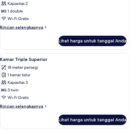
Suite
Kapasitas 2
Standar
1 double
Wi-Fi Gratis
Rincian
Rincian selengkapnya
lebih
lanjut
Lihat harga untuk tanggal Anda
untuk
Suite
Standar
Lihat
Kamar Triple Superior | Minibar, tirai 
4
Kamar Triple Superior
semua
18 meter persegi
foto
1 kamar tidur
untuk
Kamar
Kapasitas 3
Triple
3 twin
Superior
Wi-Fi Gratis
Rincian
Rincian selengkapnya
lebih
lanjut
Lihat harga untuk tanggal Anda
untuk
Kamar