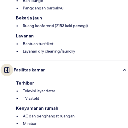
Bar/lounge
Panggangan barbakyu
Bekerja jauh
Ruang konferensi (2153 kaki persegi)
Layanan
Bantuan tur/tiket
Layanan dry cleaning/laundry
Fasilitas kamar
Terhibur
Televisi layar datar
TV satelit
Kenyamanan rumah
AC dan penghangat ruangan
Minibar