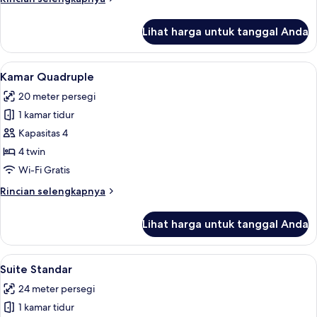
lebih
lanjut
Lihat harga untuk tanggal Anda
untuk
Kamar
Triple
Lihat
Kamar Quadruple | Minibar, tirai kedap
2
Standar
Kamar Quadruple
semua
20 meter persegi
foto
1 kamar tidur
untuk
Kamar
Kapasitas 4
Quadruple
4 twin
Wi-Fi Gratis
Rincian
Rincian selengkapnya
lebih
lanjut
Lihat harga untuk tanggal Anda
untuk
Kamar
Quadruple
Lihat
Suite Standar | Area keluarga | TV laya
3
Suite Standar
semua
24 meter persegi
foto
1 kamar tidur
untuk