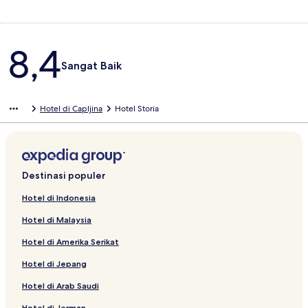
Ulasan
8,4
Sangat Baik
Hotel di Capljina
Hotel Storia
Destinasi populer
Hotel di Indonesia
Hotel di Malaysia
Hotel di Amerika Serikat
Hotel di Jepang
Hotel di Arab Saudi
Hotel di Jerman