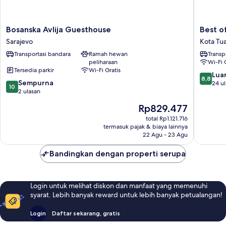
Bosanska
Best
Bosanska Avlija Guesthouse
Best of
Avlija
of
Sarajevo
Kota Tua
Guesthouse
Bascarsi
Transportasi bandara
Ramah hewan
Transp
Sarajevo
Kota
peliharaan
Wi-Fi 
Tua
Tersedia parkir
Wi-Fi Gratis
Sarajevo
8.8
Luar
8,8
10.0
Sempurna
dari
24 u
10
dari
2 ulasan
10,
10,
Luar
Harga
Rp829.477
Sempurna,
Biasa,
sekarang
2
total Rp1.121.716
24
Rp829.477
termasuk pajak & biaya lainnya
ulasan
ulasan
22 Agu - 23 Agu
Bandingkan dengan properti serupa
Login untuk melihat diskon dan manfaat yang memenuhi
syarat. Lebih banyak reward untuk lebih banyak petualangan!
Login
Daftar sekarang, gratis