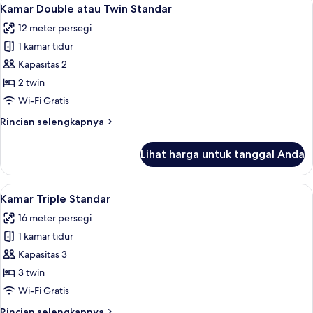
Lihat
2
Kamar Double atau Twin Standar
semua
12 meter persegi
foto
1 kamar tidur
untuk
Kamar
Kapasitas 2
Double
2 twin
atau
Wi-Fi Gratis
Twin
Rincian
Rincian selengkapnya
Standar
lebih
lanjut
Lihat harga untuk tanggal Anda
untuk
Kamar
Double
Lihat
Kamar Triple Standar | Minibar, tirai k
3
atau
Kamar Triple Standar
semua
Twin
16 meter persegi
Standar
foto
1 kamar tidur
untuk
Kamar
Kapasitas 3
Triple
3 twin
Standar
Wi-Fi Gratis
Rincian
Rincian selengkapnya