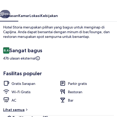
belumnya
Berikutnya
39+
Ringkasan
Kamar
Lokasi
Kebijakan
Hotel Storia merupakan pilihan yang bagus untuk menginap di
Capljina. Anda dapat bersantai dengan minum di bar/lounge, dan
restoran merupakan spot sempurna untuk bersantap.
Ulasan
Sangat bagus
8,4
8,4 dari 10
476 ulasan eksternal
Kolam renang
Fasilitas populer
Gratis Sarapan
Parkir gratis
Wi-Fi Gratis
Restoran
AC
Bar
Lihat semua