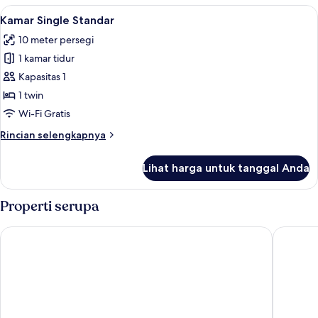
Triple
Lihat
Kamar Single Standar | Minibar, tirai k
2
Superior
Kamar Single Standar
semua
10 meter persegi
foto
1 kamar tidur
untuk
Kamar
Kapasitas 1
Single
1 twin
Standar
Wi-Fi Gratis
Rincian
Rincian selengkapnya
lebih
lanjut
Lihat harga untuk tanggal Anda
untuk
Kamar
Single
Properti serupa
Standar
Bosanska Avlija Guesthouse
Best of B