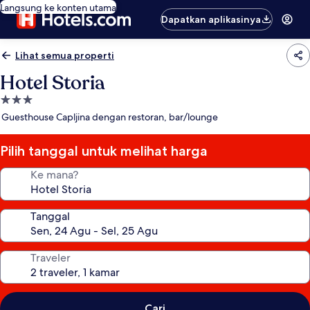
Langsung ke konten utama
Dapatkan aplikasinya
Lihat semua properti
Hotel Storia
Properti
bintang
Guesthouse Capljina dengan restoran, bar/lounge
3.0
Pilih tanggal untuk melihat harga
Ke mana?
Tanggal
Traveler
Cari