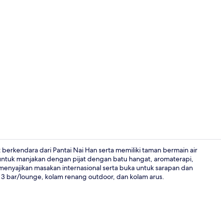
Video kreat
berkendara dari Pantai Nai Han serta memiliki taman bermain air
 untuk manjakan dengan pijat dengan batu hangat, aromaterapi,
g menyajikan masakan internasional serta buka untuk sarapan dan
2 restoran; 
 3 bar/lounge, kolam renang outdoor, dan kolam arus.