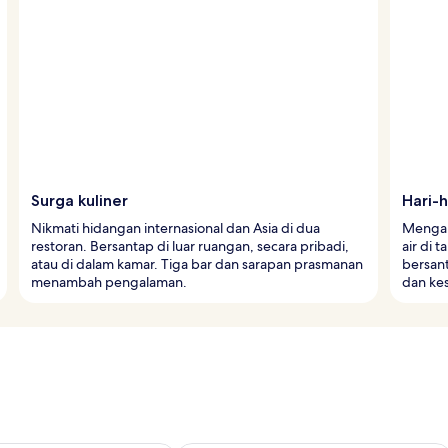
Surga kuliner
Hari-h
Nikmati hidangan internasional dan Asia di dua
Mengap
restoran. Bersantap di luar ruangan, secara pribadi,
air di 
atau di dalam kamar. Tiga bar dan sarapan prasmanan
bersant
menambah pengalaman.
dan kes