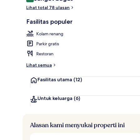
8,4 dari 10
Area anak-a
Lihat total 78 ulasan
Fasilitas populer
Kolam renang
Parkir gratis
Restoran
Lihat semua
Fasilitas utama
(12)
Untuk keluarga
(6)
Alasan kami menyukai properti ini