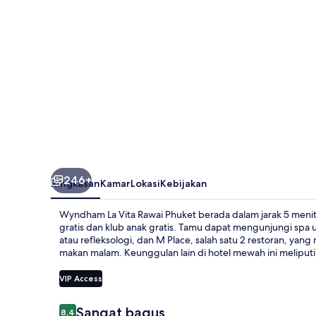
Phuket
246+
Ringkasan
Kamar
Lokasi
Kebijakan
Wyndham La Vita Rawai Phuket berada dalam jarak 5 menit 
gratis dan klub anak gratis. Tamu dapat mengunjungi spa
atau refleksologi, dan M Place, salah satu 2 restoran, yan
makan malam. Keunggulan lain di hotel mewah ini meliputi
VIP Access
Ulasan
Sangat bagus
8,4