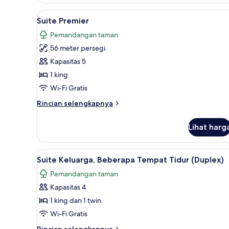
Kamar
Deluks
Lihat
Suite Premier | Seprai premium,
15
Suite Premier
semua
Pemandangan taman
foto
56 meter persegi
untuk
Suite
Kapasitas 5
Premier
1 king
Wi-Fi Gratis
Rincian
Rincian selengkapnya
lebih
lanjut
Lihat harg
untuk
Suite
Premier
Lihat
Smart TV 43-inci dengan salura
14
Suite Keluarga, Beberapa Tempat Tidur (Duplex)
semua
Pemandangan taman
foto
Kapasitas 4
untuk
Suite
1 king dan 1 twin
Keluarga,
Wi-Fi Gratis
Beberapa
Rincian
Rincian selengkapnya