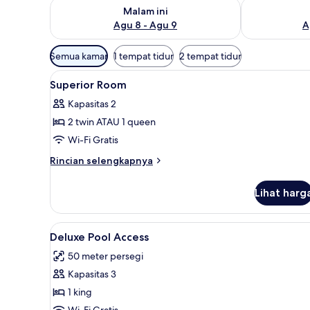
Periksa ketersediaan untuk malam ini Agu 8 - Agu 9
Periksa keter
Malam ini
Agu 8 - Agu 9
A
Filter
Semua kamar
1 tempat tidur
2 tempat tidur
tersedia
Lihat
Seprai premium, bantalan ekstr
untuk
25
Superior Room
semua
kamar
Kapasitas 2
foto
2 twin ATAU 1 queen
untuk
Superior
Wi-Fi Gratis
Room
Rincian
Rincian selengkapnya
lebih
lanjut
Lihat harg
untuk
Superior
Room
Lihat
Deluxe Pool Access | Seprai pre
9
Deluxe Pool Access
semua
50 meter persegi
foto
Kapasitas 3
untuk
Deluxe
1 king
Pool
Wi-Fi Gratis