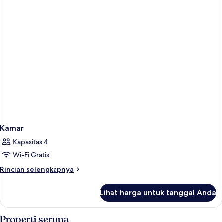
Beds
Non
Smoking
Kamar
Kapasitas 4
Wi-Fi Gratis
Rincian
Rincian selengkapnya
lebih
lanjut
Lihat harga untuk tanggal Anda
untuk
Kamar
Properti serupa