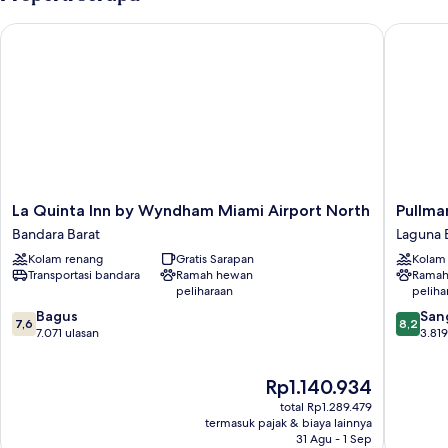
La Quinta Inn by Wyndham Miami Airport North
Pullman 
La
Pullman
La Quinta Inn by Wyndham Miami Airport North
Pullma
Quinta
Miami
Bandara Barat
Laguna 
Inn
Airport
Kolam renang
Gratis Sarapan
Kolam
by
Laguna
Transportasi bandara
Ramah hewan
Ramah
Wyndham
Biru
peliharaan
peliha
Miami
7.6
8.2
Airport
Bagus
San
7,6
8,2
dari
dari
North
7.071 ulasan
3.819
10,
10,
Bandara
Bagus,
Sangat
Barat
Harga
Rp1.140.934
7.071
Baik,
sekarang
ulasan
3.819
total Rp1.289.479
Rp1.140.934
ulasan
termasuk pajak & biaya lainnya
31 Agu - 1 Sep