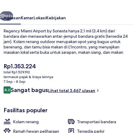
by
Sonesta
belumnya
Berikutnya
102+
Ringkasan
Kamar
Lokasi
Kebijakan
Regency Miami Airport by Sonesta hanya 2,1 mil (3,4 km) dari
bandara dan menawarkan antar-jemput bandara gratis (tersedia 24
jam). Kolam renang outdoor merupakan spot yang bagus untuk
berenang, dan tamu bisa makan di L'Incontro, yang menyajikan
masakan lokal serta buka untuk sarapan, makan siang, dan makan
malam. Keunggulan lainnya meliputi bar/lounge, toko roti/camilan,
dan teras. Para traveler menyukai kolam renang dan tempat tidur di
Harga
Rp1.353.224
kamar.
saat
total Rp1.529.192
ini
termasuk pajak & biaya lainnya
Melayani sarapan, makan siang, dan
Rp1.353.224
7 Sep - 8 Sep
Ulasan
Sangat bagus
8,2
Lihat total 3.467 ulasan
8,2 dari 10
Fasilitas populer
Kolam renang
Transportasi bandara
Ramah hewan peliharaan
Tersedia parkir