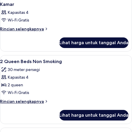
Kamar
Kapasitas 4
Wi-Fi Gratis
Rincian
Rincian selengkapnya
lebih
lanjut
Lihat harga untuk tanggal Anda
untuk
Kamar
Lihat
Seprai premium, bantalan ekstra lembu
12
2 Queen Beds Non Smoking
semua
30 meter persegi
foto
Kapasitas 4
untuk
2
2 queen
Queen
Wi-Fi Gratis
Beds
Rincian
Rincian selengkapnya
Non
lebih
Smoking
lanjut
Lihat harga untuk tanggal Anda
untuk
2
Queen