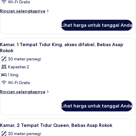
1
Rokok,
Wi-Fi Gratis
balkon
Tempat
Rincian
Rincian selengkapnya
Tidur
lebih
King,
lanjut
Lihat harga untuk tanggal Anda
untuk
Bebas
Kamar,
Asap
1
Lihat
Kamar, 1 Tempat Tidur King, akses dif
Rokok
10
Tempat
Kamar, 1 Tempat Tidur King, akses difabel, Bebas Asap
semua
Tidur
Rokok
King,
foto
30 meter persegi
Bebas
untuk
Asap
Kapasitas 2
Kamar,
Rokok
1 king
1
Tempat
Wi-Fi Gratis
Tidur
Rincian
Rincian selengkapnya
King,
lebih
lanjut
akses
Lihat harga untuk tanggal Anda
untuk
difabel,
Kamar,
Bebas
1
Lihat
Kamar, 2 Tempat Tidur Queen, Bebas A
10
Asap
Tempat
Kamar, 2 Tempat Tidur Queen, Bebas Asap Rokok
semua
Tidur
Rokok
30 meter persegi
King,
foto