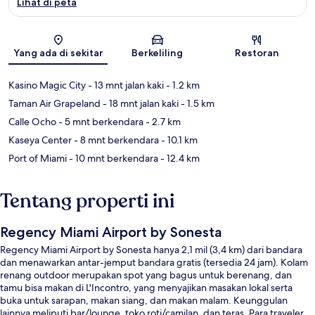
Lihat di peta
Peta
Yang ada di sekitar
Berkeliling
Restoran
Kasino Magic City
- 13 mnt jalan kaki
- 1.2 km
Taman Air Grapeland
- 18 mnt jalan kaki
- 1.5 km
Calle Ocho
- 5 mnt berkendara
- 2.7 km
Kaseya Center
- 8 mnt berkendara
- 10.1 km
Port of Miami
- 10 mnt berkendara
- 12.4 km
Tentang properti ini
Regency Miami Airport by Sonesta
Regency Miami Airport by Sonesta hanya 2,1 mil (3,4 km) dari bandara
dan menawarkan antar-jemput bandara gratis (tersedia 24 jam). Kolam
renang outdoor merupakan spot yang bagus untuk berenang, dan
tamu bisa makan di L'Incontro, yang menyajikan masakan lokal serta
buka untuk sarapan, makan siang, dan makan malam. Keunggulan
lainnya meliputi bar/lounge, toko roti/camilan, dan teras. Para traveler