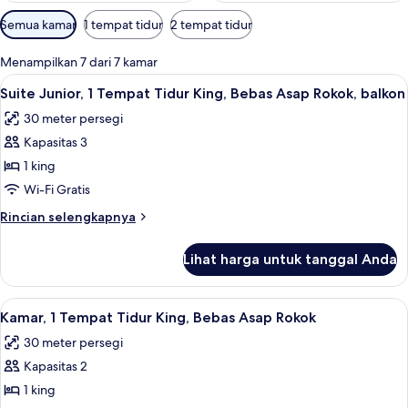
Filter
Semua kamar
1 tempat tidur
2 tempat tidur
tersedia
untuk
Menampilkan 7 dari 7 kamar
kamar
Lihat
Suite Junior, 1 Tempat Tidur King, Be
9
Suite Junior, 1 Tempat Tidur King, Bebas Asap Rokok, balkon
semua
30 meter persegi
foto
Kapasitas 3
untuk
Suite
1 king
Junior,
Wi-Fi Gratis
1
Rincian
Rincian selengkapnya
Tempat
lebih
Tidur
lanjut
Lihat harga untuk tanggal Anda
untuk
King,
Suite
Bebas
Junior,
Lihat
Seprai premium, bantalan ekstra lembu
Asap
10
1
Kamar, 1 Tempat Tidur King, Bebas Asap Rokok
semua
Tempat
Rokok,
30 meter persegi
Tidur
foto
balkon
King,
Kapasitas 2
untuk
Bebas
Kamar,
1 king
Asap