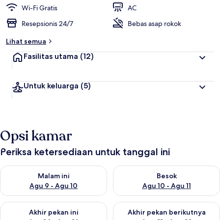
t
Wi-Fi Gratis
AC
e
Resepsionis 24/7
Bebas asap rokok
r
b
Lihat semua
a
i
Fasilitas utama
(12)
k
o
Untuk keluarga
(5)
l
e
h
t
Opsi kamar
r
a
v
Periksa ketersediaan untuk tanggal ini
e
l
Periksa ketersediaan untuk malam ini Agu 9 - Agu 10
Periksa ketersediaan untuk be
e
Malam ini
Besok
r
Agu 9 - Agu 10
Agu 10 - Agu 11
Periksa ketersediaan untuk akhir pekan ini Agu 14 - Agu 16
Periksa ketersediaan untuk ak
Akhir pekan ini
Akhir pekan berikutnya