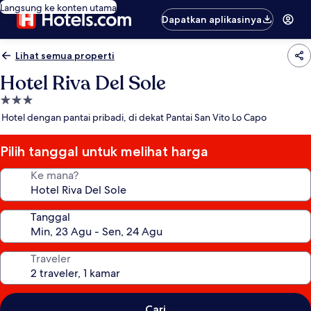
Langsung ke konten utama
Dapatkan aplikasinya
Lihat semua properti
Hotel Riva Del Sole
Properti
bintang
Hotel dengan pantai pribadi, di dekat Pantai San Vito Lo Capo
3.0
Pilih tanggal untuk melihat harga
Ke mana?
Tanggal
Traveler
Cari