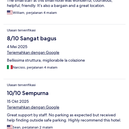
The small staff at this small hotel was wonderful, courteous,
helpful, friendly. It’s also a bargain and a great location.
William, perjalanan 4 malam
Ulasan terverifikasi
8/10 Sangat bagus
4 Mei 2025
Terjemahkan dengan Google
Bellissima struttura, migliorabile la colazione
Narcisio, perjalanan 4 malam
Ulasan terverifikasi
10/10 Sempurna
15 Okt 2025
Terjemahkan dengan Google
Great support by staff. No parking as expected but received
help finding outside safe parking. Highly recommend this hotel.
Sean, perjalanan 2 malam