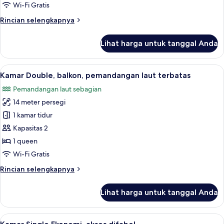
Ekonomi
Wi-Fi Gratis
Rincian
Rincian selengkapnya
lebih
lanjut
Lihat harga untuk tanggal Anda
untuk
Kamar
Double
Lihat
Kamar Double, balkon, pemandangan l
6
Ekonomi
Kamar Double, balkon, pemandangan laut terbatas
semua
Pemandangan laut sebagian
foto
14 meter persegi
untuk
Kamar
1 kamar tidur
Double,
Kapasitas 2
balkon,
1 queen
pemandangan
Wi-Fi Gratis
laut
Rincian
Rincian selengkapnya
terbatas
lebih
lanjut
Lihat harga untuk tanggal Anda
untuk
Kamar
Double,
Lihat
Kamar Single Ekonomi, akses difabel | 
5
balkon,