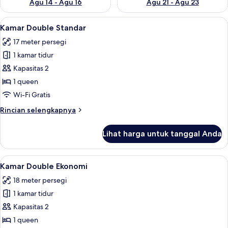
Agu 14 - Agu 16
Agu 21 - Agu 23
Lihat
Kamar Double Standar | Brankas, meja 
7
Kamar Double Standar
semua
17 meter persegi
foto
1 kamar tidur
untuk
Kamar
Kapasitas 2
Double
1 queen
Standar
Wi-Fi Gratis
Rincian
Rincian selengkapnya
lebih
lanjut
Lihat harga untuk tanggal Anda
untuk
Kamar
Double
Lihat
Kamar Double Ekonomi | Brankas, meja 
4
Standar
Kamar Double Ekonomi
semua
18 meter persegi
foto
1 kamar tidur
untuk
Kamar
Kapasitas 2
Double
1 queen