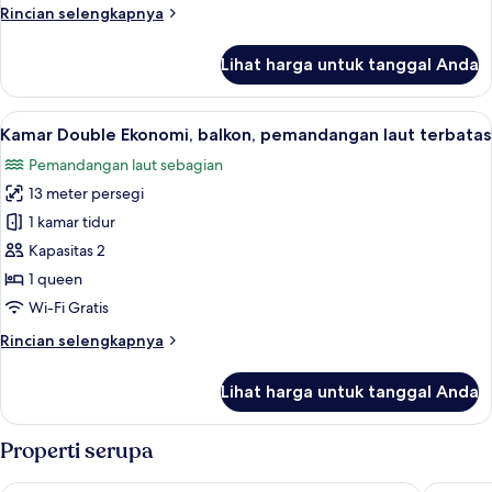
Rincian
Rincian selengkapnya
lebih
lanjut
Lihat harga untuk tanggal Anda
untuk
Kamar
Single,
Lihat
Kamar Double Ekonomi, balkon, pemand
5
balkon
Kamar Double Ekonomi, balkon, pemandangan laut terbatas
semua
Pemandangan laut sebagian
foto
13 meter persegi
untuk
Kamar
1 kamar tidur
Double
Kapasitas 2
Ekonomi,
1 queen
balkon,
Wi-Fi Gratis
pemandangan
Rincian
Rincian selengkapnya
laut
lebih
terbatas
lanjut
Lihat harga untuk tanggal Anda
untuk
Kamar
Double
Properti serupa
Ekonomi,
balkon,