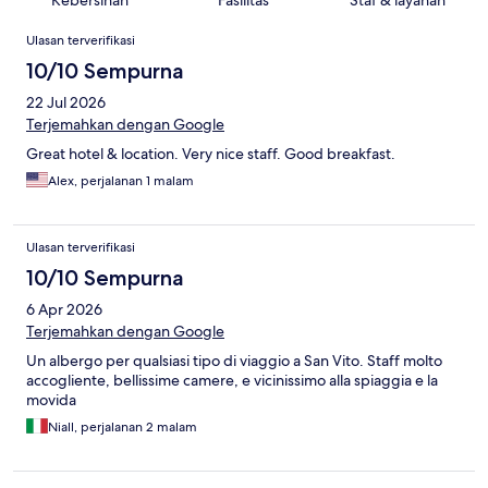
Kebersihan
Fasilitas
Staf & layanan
Ulasan
Ulasan terverifikasi
10/10 Sempurna
22 Jul 2026
Terjemahkan dengan Google
Great hotel & location. Very nice staff. Good breakfast.
Alex, perjalanan 1 malam
Ulasan terverifikasi
10/10 Sempurna
6 Apr 2026
Terjemahkan dengan Google
Un albergo per qualsiasi tipo di viaggio a San Vito. Staff molto
accogliente, bellissime camere, e vicinissimo alla spiaggia e la
movida
Niall, perjalanan 2 malam