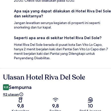
20.00. Check-out dilakukan pada 10.00.
Apa saja yang dapat dilakukan di Hotel Riva Del Sole
dan sekitarnya?
Jangan lewatkan serunya kegiatan di properti ini seperti
snorkeling dan tur kapal.
Seperti apa area di sekitar Hotel Riva Del Sole?
Hotel Riva Del Sole berada di pusat kota San Vito Lo Capo,
hanya 2 menit berjalan kaki dari Pantai San Vito Lo Capo dan 7
menit berjalan kaki dari Pantai yang Dilengkapi untuk
Penyandang Disabilitas.
Ulasan Hotel Riva Del Sole
Ulasan
Sempurna
9,8
92 ulasan
9,8
9,8
10