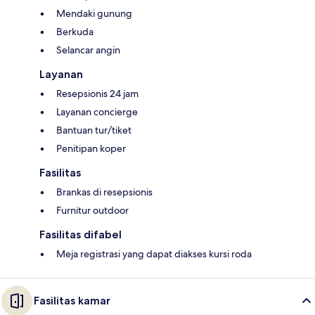
Mendaki gunung
Berkuda
Selancar angin
Layanan
Resepsionis 24 jam
Layanan concierge
Bantuan tur/tiket
Penitipan koper
Fasilitas
Brankas di resepsionis
Furnitur outdoor
Fasilitas difabel
Meja registrasi yang dapat diakses kursi roda
Fasilitas kamar