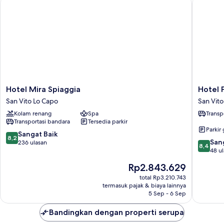
Hotel Mira Spiaggia
Hotel Pa
pemandangan
laut
terbatas
Hotel
Hotel
Hotel Mira Spiaggia
Hotel 
Mira
Panoram
San Vito Lo Capo
San Vito
Spiaggia
San
Kolam renang
Spa
Transp
San
Vito
Transportasi bandara
Tersedia parkir
Vito
Lo
Parkir 
Lo
Capo
8.2
Sangat Baik
8,2
8.4
Capo
San
dari
236 ulasan
8,4
dari
48 u
10,
10,
Sangat
Harga
Rp2.843.629
Sangat
Baik,
sekarang
Baik,
total Rp3.210.743
236
Rp2.843.629
termasuk pajak & biaya lainnya
48
ulasan
5 Sep - 6 Sep
ulasan
Bandingkan dengan properti serupa