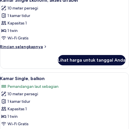
Kamar Single Ekonomi, akses difabel
semua
pemandangan
10 meter persegi
laut
foto
terbatas
1 kamar tidur
untuk
Kamar
Kapasitas 1
Single
1 twin
Ekonomi,
Wi-Fi Gratis
akses
Rincian
Rincian selengkapnya
difabel
lebih
lanjut
Lihat harga untuk tanggal Anda
untuk
Kamar
Single
Lihat
Brankas, meja kerja, ruang kerja ramah
4
Ekonomi,
Kamar Single, balkon
semua
akses
Pemandangan laut sebagian
difabel
foto
10 meter persegi
untuk
Kamar
1 kamar tidur
Single,
Kapasitas 1
balkon
1 twin
Wi-Fi Gratis