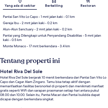
Peta
Yang ada di sekitar
Berkeliling
Restoran
Pantai San Vito Lo Capo
- 1 mnt jalan kaki
- 0.1 km
Gereja Ibu
- 2 mnt jalan kaki
- 0.2 km
Alun-Alun Sanctuary
- 2 mnt jalan kaki
- 0.2 km
Pantai yang Dilengkapi untuk Penyandang Disabilitas
- 5 mnt jalan
kaki
- 0.5 km
Monte Monaco
- 17 mnt berkendara
- 3.4 km
Tentang properti ini
Hotel Riva Del Sole
Hotel Riva Del Sole berjarak 10 menit berkendara dari Pantai San Vito Lo
Capo dan Cagar Alam Zingaro. Tamu bisa tetap aktif dengan
memanfaatkan fasilitas bersnorkel di properti dan menikmati manfaat
gratis seperti WiFi dan sarapan prasmanan setiap hari antara pukul
08.00 dan 10.00. Selain itu, Pantai Macari dan Pantai Isulidda dapat
dicapai dengan berkendara singkat.