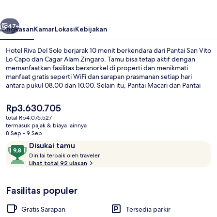
Sole
belumnya
Berikutnya
47+
Ringkasan
Kamar
Lokasi
Kebijakan
Hotel Riva Del Sole berjarak 10 menit berkendara dari Pantai San Vito
Lo Capo dan Cagar Alam Zingaro. Tamu bisa tetap aktif dengan
memanfaatkan fasilitas bersnorkel di properti dan menikmati
manfaat gratis seperti WiFi dan sarapan prasmanan setiap hari
antara pukul 08.00 dan 10.00. Selain itu, Pantai Macari dan Pantai
Isulidda dapat dicapai dengan berkendara singkat.
Harga
Rp3.630.705
saat
total Rp4.076.527
ini
termasuk pajak & biaya lainnya
Kamar Double Ekonomi, balkon, pema
Rp3.630.705
8 Sep - 9 Sep
Ulasan
9,8
Disukai tamu
D
dari
Dinilai terbaik oleh traveler
i
Lihat total 92 ulasan
10,
n
Disukai
i
tamu
Fasilitas populer
l
a
i
Gratis Sarapan
Tersedia parkir