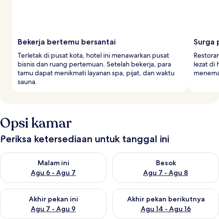
Bekerja bertemu bersantai
Surga 
Terletak di pusat kota, hotel ini menawarkan pusat
Restoran
bisnis dan ruang pertemuan. Setelah bekerja, para
lezat di
tamu dapat menikmati layanan spa, pijat, dan waktu
meneman
sauna.
Opsi kamar
Periksa ketersediaan untuk tanggal ini
Periksa ketersediaan untuk malam ini Agu 6 - Agu 7
Periksa ketersediaan untuk be
Malam ini
Besok
Agu 6 - Agu 7
Agu 7 - Agu 8
Periksa ketersediaan untuk akhir pekan ini Agu 7 - Agu 9
Periksa ketersediaan untuk ak
Akhir pekan ini
Akhir pekan berikutnya
Agu 7 - Agu 9
Agu 14 - Agu 16