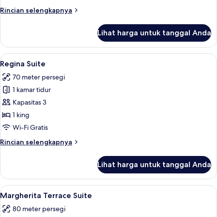
Rincian
Rincian selengkapnya
lebih
lanjut
Lihat harga untuk tanggal Anda
untuk
Ludovisi
Suite
Lihat
Seprai premium, selimut bulu angsa, m
8
Regina Suite
semua
70 meter persegi
foto
1 kamar tidur
untuk
Regina
Kapasitas 3
Suite
1 king
Wi-Fi Gratis
Rincian
Rincian selengkapnya
lebih
lanjut
Lihat harga untuk tanggal Anda
untuk
Regina
Suite
Lihat
Margherita Terrace Suite | Teras/patio
11
Margherita Terrace Suite
semua
80 meter persegi
foto