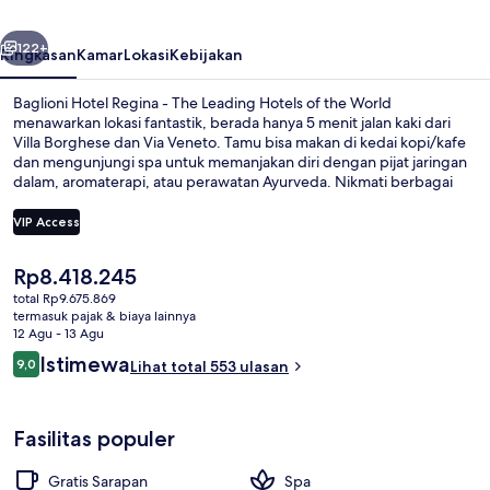
The
belumnya
Berikutnya
Leading
122+
Ringkasan
Kamar
Lokasi
Kebijakan
Hotels
Baglioni Hotel Regina - The Leading Hotels of the World
of
menawarkan lokasi fantastik, berada hanya 5 menit jalan kaki dari
Villa Borghese dan Via Veneto. Tamu bisa makan di kedai kopi/kafe
the
dan mengunjungi spa untuk memanjakan diri dengan pijat jaringan
World
dalam, aromaterapi, atau perawatan Ayurveda. Nikmati berbagai
fasilitas unggulan di hotel mewah ini seperti, bar/lounge, pusat
kebugaran 24 jam, dan pusat kebugaran. Para traveler terkesan
VIP Access
dengan staf. Transportasi umum berada tidak jauh: Stasiun Barberini
berjarak 6 menit dan Stasiun Repubblica - Opera House berjarak 9
Harga
Rp8.418.245
menit.
Eksterior
saat
total Rp9.675.869
ini
termasuk pajak & biaya lainnya
Rp8.418.245
12 Agu - 13 Agu
Ulasan
Istimewa
9,0
Lihat total 553 ulasan
9,0 dari 10
Fasilitas populer
Gratis Sarapan
Spa