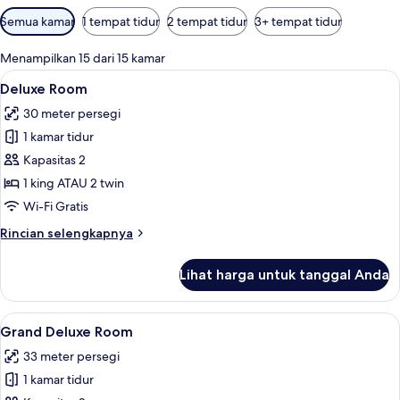
Filter
Semua kamar
1 tempat tidur
2 tempat tidur
3+ tempat tidur
tersedia
untuk
Menampilkan 15 dari 15 kamar
kamar
Lihat
Seprai premium, selimut bulu angsa, m
8
Deluxe Room
semua
30 meter persegi
foto
1 kamar tidur
untuk
Deluxe
Kapasitas 2
Room
1 king ATAU 2 twin
Wi-Fi Gratis
Rincian
Rincian selengkapnya
lebih
lanjut
Lihat harga untuk tanggal Anda
untuk
Deluxe
Room
Lihat
Grand Deluxe Room | Seprai premium, 
10
Grand Deluxe Room
semua
33 meter persegi
foto
1 kamar tidur
untuk