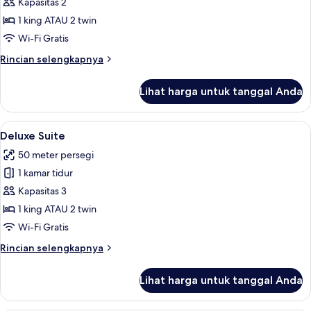
Grand
Kapasitas 2
Deluxe
1 king ATAU 2 twin
Room
Wi-Fi Gratis
Rincian
Rincian selengkapnya
lebih
lanjut
Lihat harga untuk tanggal Anda
untuk
Grand
Deluxe
Lihat
Deluxe Suite | Seprai premium, selimu
10
Room
Deluxe Suite
semua
50 meter persegi
foto
1 kamar tidur
untuk
Deluxe
Kapasitas 3
Suite
1 king ATAU 2 twin
Wi-Fi Gratis
Rincian
Rincian selengkapnya
lebih
lanjut
Lihat harga untuk tanggal Anda
untuk
Deluxe
Suite