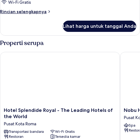
3
Wi-Fi Gratis
kamar
Rincian
Rincian selengkapnya
tidur
lebih
lanjut
Lihat harga untuk tanggal Anda
untuk
Suite
Keluarga,
Properti serupa
3
kamar
Hotel Splendide Royal - The Leading Hotels of the World
Nobu Ho
tidur
Hotel
Nobu
Hotel Splendide Royal - The Leading Hotels of
Nobu 
Splendide
Hotel
the World
Pusat K
Royal
Roma
Pusat Kota Roma
Spa
-
Pusat
Restor
The
Transportasi bandara
Wi-Fi Gratis
Kota
Restoran
Tersedia kamar
Leading
Roma