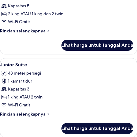
Regina
Kapasitas 5
Family
2 king ATAU 1 king dan 2 twin
Suite
Wi-Fi Gratis
2
Rincian
Rincian selengkapnya
Bedroom
lebih
lanjut
Lihat harga untuk tanggal Anda
untuk
Regina
Family
Lihat
Junior Suite | Seprai premium, selimut
11
Suite
Junior Suite
semua
2
43 meter persegi
Bedroom
foto
1 kamar tidur
untuk
Junior
Kapasitas 3
Suite
1 king ATAU 2 twin
Wi-Fi Gratis
Rincian
Rincian selengkapnya
lebih
lanjut
Lihat harga untuk tanggal Anda
untuk
Junior