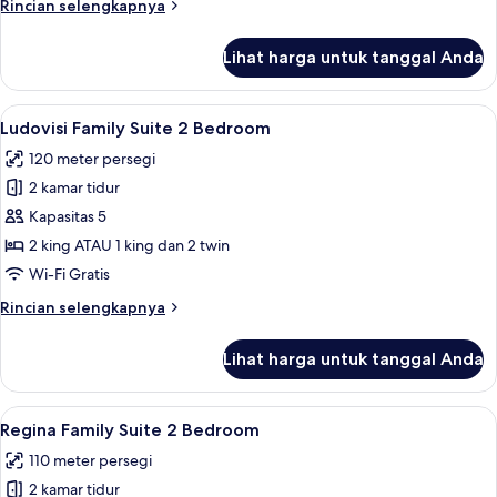
Rincian
Rincian selengkapnya
lebih
lanjut
Lihat harga untuk tanggal Anda
untuk
Family
Suite
Lihat
Seprai premium, selimut bulu angsa, m
8
2
Ludovisi Family Suite 2 Bedroom
semua
Bedroom
120 meter persegi
foto
2 kamar tidur
untuk
Ludovisi
Kapasitas 5
Family
2 king ATAU 1 king dan 2 twin
Suite
Wi-Fi Gratis
2
Rincian
Rincian selengkapnya
Bedroom
lebih
lanjut
Lihat harga untuk tanggal Anda
untuk
Ludovisi
Family
Lihat
Seprai premium, selimut bulu angsa, m
8
Suite
Regina Family Suite 2 Bedroom
semua
2
110 meter persegi
Bedroom
foto
2 kamar tidur
untuk