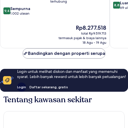
terhubung
8.8
Hotels
Luar
8,8
dari
of
69 u
9.4
Sempurna
9,4
10,
the
dari
1.002 ulasan
Luar
World
10,
Biasa,
Pusat
Sempurna,
Harga
Rp8.277.518
69
Kota
1.002
sekarang
ulasan
Roma
total Rp9.519.713
ulasan
Rp8.277.518
termasuk pajak & biaya lainnya
18 Agu - 19 Agu
Bandingkan dengan properti serupa
Login untuk melihat diskon dan manfaat yang memenuhi
syarat. Lebih banyak reward untuk lebih banyak petualangan!
Login
Daftar sekarang, gratis
Tentang kawasan sekitar