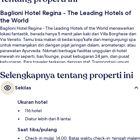
Baglioni Hotel Regina - The Leading Hotels of
the World
Baglioni Hotel Regina - The Leading Hotels of the World menawarkan
lokasi fantastik, berada hanya 5 menit jalan kaki dari Villa Borghese dan
Via Veneto. Tamu bisa makan di kedai kopi/kafe dan mengunjungi spa
untuk memanjakan diri dengan pijat jaringan dalam, aromaterapi, atau
perawatan Ayurveda. Nikmati berbagai fasilitas unggulan di hotel
mewah ini seperti, bar/lounge, pusat kebugaran 24 jam, dan pusat
kebugaran. Para traveler terkesan dengan staf. Transportasi umum
berada tidak jauh: Stasiun Barberini berjarak 6 menit dan Stasiun
Selengkapnya tentang properti ini
Repubblica - Opera House berjarak 9 menit.
Sekilas
Ukuran hotel
116 hotel
Diatur lebih dari 8 lantai
Saat tiba/pulang
Check-in mulai: 14.00; Batas waktu check-in: tengah malam