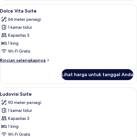
Suite
Lihat
Dolce Vita Suite | Seprai premium, sel
12
Dolce Vita Suite
semua
64 meter persegi
foto
1 kamar tidur
untuk
Dolce
Kapasitas 3
Vita
1 king
Suite
Wi-Fi Gratis
Rincian
Rincian selengkapnya
lebih
lanjut
Lihat harga untuk tanggal Anda
untuk
Dolce
Vita
Lihat
Seprai premium, selimut bulu angsa, m
8
Suite
Ludovisi Suite
semua
90 meter persegi
foto
1 kamar tidur
untuk
Ludovisi
Kapasitas 3
Suite
1 king
Wi-Fi Gratis