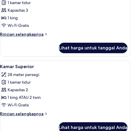
1 kamar tidur
untuk
Margherita
Kapasitas 3
Terrace
1 king
Suite
Wi-Fi Gratis
Rincian
Rincian selengkapnya
lebih
lanjut
Lihat harga untuk tanggal Anda
untuk
Margherita
Terrace
Lihat
Kamar Superior | Seprai premium, seli
8
Suite
Kamar Superior
semua
28 meter persegi
foto
1 kamar tidur
untuk
Kamar
Kapasitas 2
Superior
1 king ATAU 2 twin
Wi-Fi Gratis
Rincian
Rincian selengkapnya
lebih
lanjut
Lihat harga untuk tanggal Anda
untuk