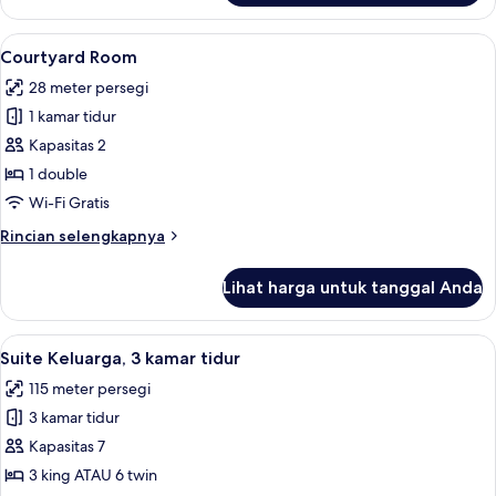
Kamar
Superior
Lihat
Seprai premium, selimut bulu angsa, m
5
Courtyard Room
semua
28 meter persegi
foto
1 kamar tidur
untuk
Courtyard
Kapasitas 2
Room
1 double
Wi-Fi Gratis
Rincian
Rincian selengkapnya
lebih
lanjut
Lihat harga untuk tanggal Anda
untuk
Courtyard
Room
Lihat
Suite Keluarga, 3 kamar tidur | Seprai
4
Suite Keluarga, 3 kamar tidur
semua
115 meter persegi
foto
3 kamar tidur
untuk
Suite
Kapasitas 7
Keluarga,
3 king ATAU 6 twin