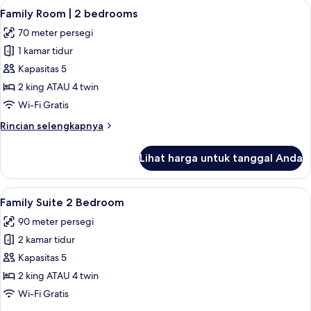
Lihat
Seprai premium, selimut bulu angsa, m
6
Family Room | 2 bedrooms
semua
70 meter persegi
foto
1 kamar tidur
untuk
Family
Kapasitas 5
Room
2 king ATAU 4 twin
|
Wi-Fi Gratis
2
Rincian
Rincian selengkapnya
bedrooms
lebih
lanjut
Lihat harga untuk tanggal Anda
untuk
Family
Room
Lihat
Family Suite 2 Bedroom | Seprai premi
8
|
Family Suite 2 Bedroom
semua
2
90 meter persegi
bedrooms
foto
2 kamar tidur
untuk
Family
Kapasitas 5
Suite
2 king ATAU 4 twin
2
Wi-Fi Gratis
Bedroom