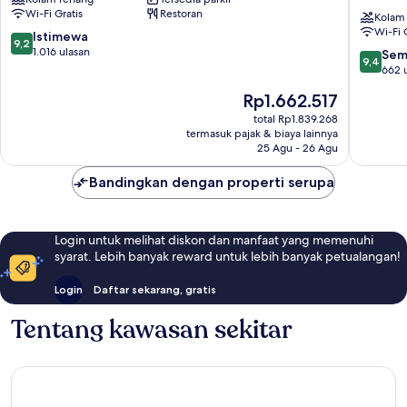
Kuala
Sherato
Wi-Fi Gratis
Restoran
Lumpur
Kuala
Kolam
Wi-Fi 
Sentral
Lumpur,
9.2
Istimewa
9,2
Kuala
Chinato
dari
1.016 ulasan
9.4
Sem
9,4
Lumpur
Golden
10,
dari
662 
Triangle
Istimewa,
10,
Harga
Rp1.662.517
1.016
Sempur
sekarang
ulasan
662
total Rp1.839.268
Rp1.662.517
termasuk pajak & biaya lainnya
ulasan
25 Agu - 26 Agu
Bandingkan dengan properti serupa
Login untuk melihat diskon dan manfaat yang memenuhi
syarat. Lebih banyak reward untuk lebih banyak petualangan!
Login
Daftar sekarang, gratis
Tentang kawasan sekitar