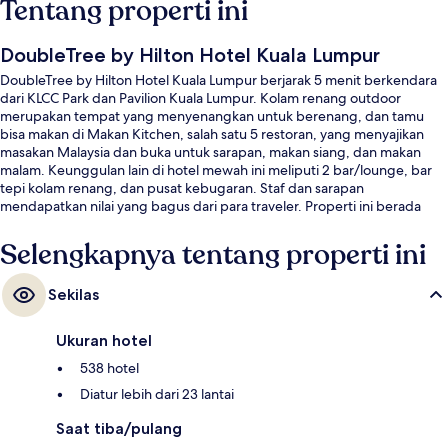
Tentang properti ini
DoubleTree by Hilton Hotel Kuala Lumpur
DoubleTree by Hilton Hotel Kuala Lumpur berjarak 5 menit berkendara
dari KLCC Park dan Pavilion Kuala Lumpur. Kolam renang outdoor
merupakan tempat yang menyenangkan untuk berenang, dan tamu
bisa makan di Makan Kitchen, salah satu 5 restoran, yang menyajikan
masakan Malaysia dan buka untuk sarapan, makan siang, dan makan
malam. Keunggulan lain di hotel mewah ini meliputi 2 bar/lounge, bar
tepi kolam renang, dan pusat kebugaran. Staf dan sarapan
mendapatkan nilai yang bagus dari para traveler. Properti ini berada
dekat dengan transportasi umum: Stasiun Ampang Park berjarak 9
menit dan Stasiun KLCC berjarak 14 menit.
Selengkapnya tentang properti ini
Sekilas
Ukuran hotel
538 hotel
Diatur lebih dari 23 lantai
Saat tiba/pulang