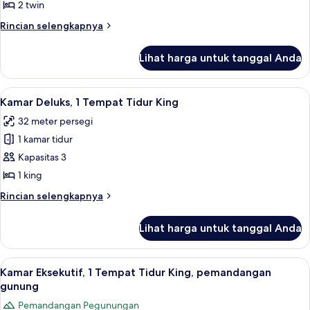
2 twin
untuk
Executive
Rincian
Rincian selengkapnya
lebih
Twin
lanjut
Room,
Lihat harga untuk tanggal Anda
untuk
Mountain
Executive
View
Twin
Lihat
Seprai antialergi, selimut bulu angsa,
7
Room,
Kamar Deluks, 1 Tempat Tidur King
semua
Mountain
32 meter persegi
View
foto
1 kamar tidur
untuk
Kamar
Kapasitas 3
Deluks,
1 king
1
Rincian
Rincian selengkapnya
Tempat
lebih
Tidur
lanjut
Lihat harga untuk tanggal Anda
untuk
King
Kamar
Deluks,
Lihat
Seprai antialergi, selimut bulu angsa,
10
1
Kamar Eksekutif, 1 Tempat Tidur King, pemandangan
semua
Tempat
gunung
Tidur
foto
Pemandangan Pegunungan
King