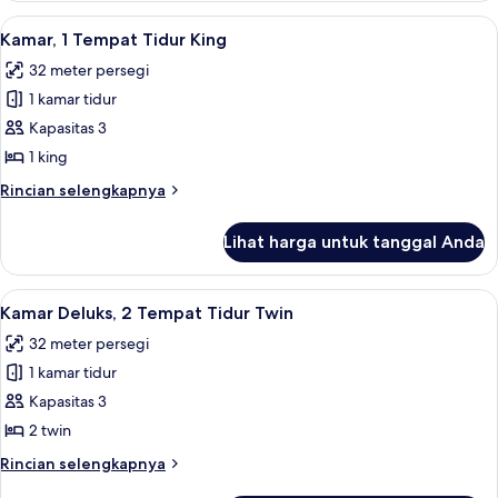
2
Lihat
Seprai antialergi, selimut bulu angsa,
6
Tempat
Kamar, 1 Tempat Tidur King
semua
Tidur
32 meter persegi
Twin
foto
1 kamar tidur
untuk
Kamar,
Kapasitas 3
1
1 king
Tempat
Rincian
Rincian selengkapnya
Tidur
lebih
King
lanjut
Lihat harga untuk tanggal Anda
untuk
Kamar,
1
Lihat
Pemandangan dari kamar
8
Tempat
Kamar Deluks, 2 Tempat Tidur Twin
semua
Tidur
32 meter persegi
King
foto
1 kamar tidur
untuk
Kamar
Kapasitas 3
Deluks,
2 twin
2
Rincian
Rincian selengkapnya
Tempat
lebih