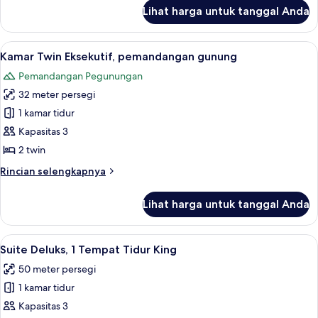
Tidur
lanjut
Lihat harga untuk tanggal Anda
untuk
Twin
Kamar
Deluks,
Lihat
Seprai antialergi, selimut bulu angsa,
10
2
Kamar Twin Eksekutif, pemandangan gunung
semua
Tempat
Pemandangan Pegunungan
Tidur
foto
Twin
32 meter persegi
untuk
Kamar
1 kamar tidur
Twin
Kapasitas 3
Eksekutif,
2 twin
pemandangan
Rincian
Rincian selengkapnya
gunung
lebih
lanjut
Lihat harga untuk tanggal Anda
untuk
Kamar
Twin
Lihat
Suite Deluks, 1 Tempat Tidur King | Sep
8
Eksekutif,
Suite Deluks, 1 Tempat Tidur King
semua
pemandangan
50 meter persegi
gunung
foto
1 kamar tidur
untuk
Suite
Kapasitas 3