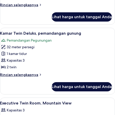
Tempat
Rincian
Rincian selengkapnya
Tidur
lebih
King,
lanjut
Lihat harga untuk tanggal Anda
untuk
pemandangan
Kamar
gunung
Deluks,
Lihat
Pemandangan dari kamar
7
1
Kamar Twin Deluks, pemandangan gunung
semua
Tempat
Pemandangan Pegunungan
Tidur
foto
King,
32 meter persegi
untuk
pemandangan
Kamar
1 kamar tidur
gunung
Twin
Kapasitas 3
Deluks,
2 twin
pemandangan
Rincian
Rincian selengkapnya
gunung
lebih
lanjut
Lihat harga untuk tanggal Anda
untuk
Kamar
Twin
Lihat
Seprai antialergi, selimut bulu angsa,
6
Deluks,
Executive Twin Room, Mountain View
semua
pemandangan
Kapasitas 3
gunung
foto