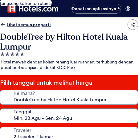
Langsung ke konten utama
Dapatkan aplikasinya
Lihat semua properti
DoubleTree by Hilton Hotel Kuala
Lumpur
Properti
bintang
Hotel mewah dengan kolam renang luar ruangan, terhubung dengan
5.0
pusat perbelanjaan, di dekat KLCC Park
Pilih tanggal untuk melihat harga
Ke mana?
Tanggal
Traveler