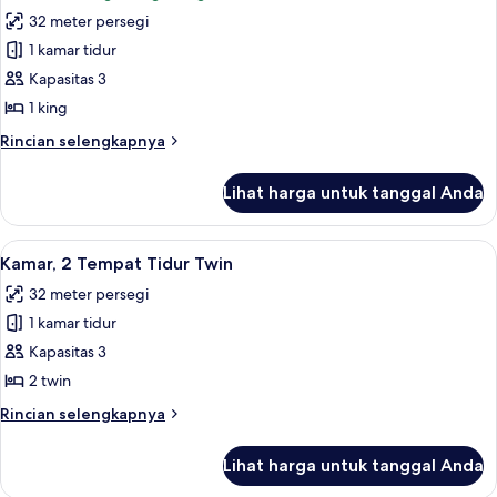
untuk
32 meter persegi
Kamar
1 kamar tidur
Eksekutif,
1
Kapasitas 3
Tempat
1 king
Tidur
Rincian
Rincian selengkapnya
King,
lebih
pemandangan
lanjut
Lihat harga untuk tanggal Anda
untuk
gunung
Kamar
Eksekutif,
Lihat
Seprai antialergi, selimut bulu angsa,
7
1
Kamar, 2 Tempat Tidur Twin
semua
Tempat
32 meter persegi
Tidur
foto
King,
1 kamar tidur
untuk
pemandangan
Kamar,
Kapasitas 3
gunung
2
2 twin
Tempat
Rincian
Rincian selengkapnya
Tidur
lebih
Twin
lanjut
Lihat harga untuk tanggal Anda
untuk
Kamar,