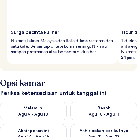
Surga pecinta kuliner
Tidur 
Nikmati kuliner Malaysia dan Italia di lima restoran dan
Tidurlah
satu kafe. Bersantap di tepi kolam renang. Nikmati
antialer
sarapan prasmanan atau bersantai di dua bar.
Nikmati
24 jam.
Opsi kamar
Periksa ketersediaan untuk tanggal ini
Periksa ketersediaan untuk malam ini Agu 9 - Agu 10
Periksa ketersediaan untuk be
Malam ini
Besok
Agu 9 - Agu 10
Agu 10 - Agu 11
Periksa ketersediaan untuk akhir pekan ini Agu 14 - Agu 16
Periksa ketersediaan untuk ak
Akhir pekan ini
Akhir pekan berikutnya
Agu 14 - Agu 16
Agu 21 - Agu 23