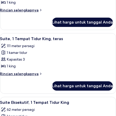
Deluks,
1 king
1
Rincian
Rincian selengkapnya
Tempat
lebih
Tidur
lanjut
Lihat harga untuk tanggal Anda
untuk
King
Suite
Deluks,
Lihat
Suite, 1 Tempat Tidur King, teras | Sep
10
1
Suite, 1 Tempat Tidur King, teras
semua
Tempat
111 meter persegi
Tidur
foto
King
1 kamar tidur
untuk
Suite,
Kapasitas 3
1
1 king
Tempat
Rincian
Rincian selengkapnya
Tidur
lebih
King,
lanjut
Lihat harga untuk tanggal Anda
untuk
teras
Suite,
1
Lihat
Seprai antialergi, selimut bulu angsa,
7
Tempat
Suite Eksekutif, 1 Tempat Tidur King
semua
Tidur
62 meter persegi
King,
foto
teras