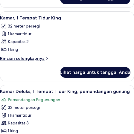
untuk
Suite
Deluxe
Lihat
Seprai antialergi, selimut bulu angsa,
9
Kamar, 1 Tempat Tidur King
semua
32 meter persegi
foto
1 kamar tidur
untuk
Kamar,
Kapasitas 2
1
1 king
Tempat
Rincian
Rincian selengkapnya
Tidur
lebih
King
lanjut
Lihat harga untuk tanggal Anda
untuk
Kamar,
1
Lihat
Kamar Deluks, 1 Tempat Tidur King, pe
7
Tempat
Kamar Deluks, 1 Tempat Tidur King, pemandangan gunung
semua
Tidur
Pemandangan Pegunungan
King
foto
32 meter persegi
untuk
Kamar
1 kamar tidur
Deluks,
Kapasitas 3
1
1 king