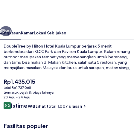
Hilton
Hotel
Kuala
belumnya
Berikutnya
Lumpur
50+
Ringkasan
Kamar
Lokasi
Kebijakan
DoubleTree by Hilton Hotel Kuala Lumpur berjarak 5 menit
berkendara dari KLCC Park dan Pavilion Kuala Lumpur. Kolam renang
outdoor merupakan tempat yang menyenangkan untuk berenang,
dan tamu bisa makan di Makan Kitchen, salah satu 5 restoran, yang
menyajikan masakan Malaysia dan buka untuk sarapan, makan siang,
dan makan malam. Keunggulan lain di hotel mewah ini meliputi 2
bar/lounge, bar tepi kolam renang, dan pusat kebugaran. Staf dan
Harga
Rp1.435.015
sarapan mendapatkan nilai yang bagus dari para traveler. Properti
saat
total Rp1.737.068
ini berada dekat dengan transportasi umum: Stasiun Ampang Park
ini
termasuk pajak & biaya lainnya
berjarak 9 menit dan Stasiun KLCC berjarak 14 menit.
Suite, 1 Tempat Tidur King, teras | Are
Rp1.435.015
23 Agu - 24 Agu
Ulasan
Istimewa
9,2
Lihat total 1.007 ulasan
9,2 dari 10
Fasilitas populer