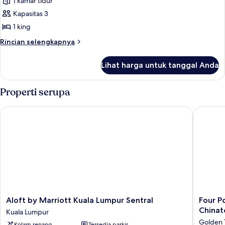
1 kamar tidur
untuk
Suite
Kapasitas 3
Eksekutif,
1 king
1
Rincian
Rincian selengkapnya
Tempat
lebih
Tidur
lanjut
Lihat harga untuk tanggal Anda
untuk
King
Suite
Eksekutif,
Properti serupa
1
Tempat
Aloft by Marriott Kuala Lumpur Sentral
Four Poi
Tidur
King
Aloft
Four
Aloft by Marriott Kuala Lumpur Sentral
Four P
by
Points
China
Kuala Lumpur
Marriott
by
Golden 
Kolam renang
Tersedia parkir