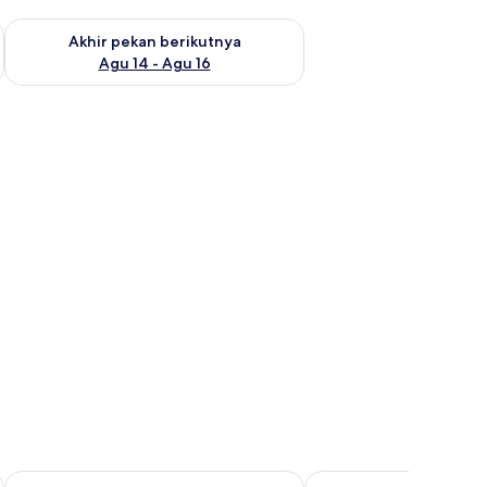
n ini Agu 7 - Agu 9
Periksa ketersediaan untuk akhir pekan berikutnya Agu 14 - A
Akhir pekan berikutnya
Agu 14 - Agu 16
dan ruang kerja ramah laptop
Kos City Sunstone
Kos Aktis Art Hotel