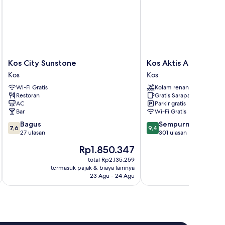
Kos
Kos
Kos City Sunstone
Kos Aktis Art Hotel
City
Aktis
Kos
Kos
Sunstone
Art
Wi-Fi Gratis
Kolam renang
Kos
Hotel
Restoran
Gratis Sarapan
Kos
AC
Parkir gratis
Bar
Wi-Fi Gratis
7.6
9.4
Bagus
Sempurna
7,6
9,4
dari
dari
27 ulasan
301 ulasan
10,
10,
Harga
H
Rp1.850.347
R
Bagus,
Sempurna,
sekarang
se
27
301
total Rp2.135.259
Rp1.850.347
Rp
termasuk pajak & biaya lainnya
termasuk paj
ulasan
ulasan
23 Agu - 24 Agu