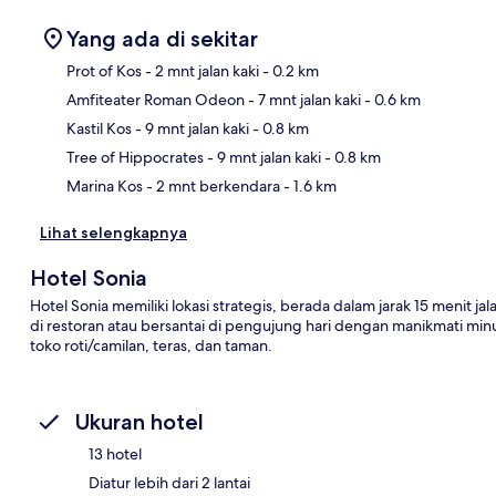
Yang ada di sekitar
Prot of Kos
- 2 mnt jalan kaki
- 0.2 km
Amfiteater Roman Odeon
- 7 mnt jalan kaki
- 0.6 km
Pet
Kastil Kos
- 9 mnt jalan kaki
- 0.8 km
Tree of Hippocrates
- 9 mnt jalan kaki
- 0.8 km
Marina Kos
- 2 mnt berkendara
- 1.6 km
Lihat selengkapnya
Hotel Sonia
Hotel Sonia memiliki lokasi strategis, berada dalam jarak 15 menit ja
di restoran atau bersantai di pengujung hari dengan manikmati minu
toko roti/camilan, teras, dan taman.
Ukuran hotel
13 hotel
Diatur lebih dari 2 lantai