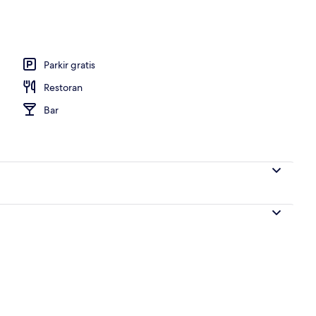
 atau Twin Deluks | Seprai premium, brankas, meja kerja, dan ruang kerja r
Parkir gratis
Restoran
Bar