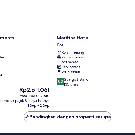
Maritina
tments
Maritina Hotel
Hotel
Kos
Kos
Kolam renang
dry
Ramah hewan
peliharaan
Parkir gratis
Wi-Fi Gratis
a
8.2
Sangat Baik
8,2
dari
135 ulasan
Harga
Rp2.611.061
10,
sekarang
Sangat
total Rp3.032.610
Rp2.611.061
Baik,
termasuk pajak & biaya lainnya
1 Sep - 2 Sep
135
ulasan
Bandingkan dengan properti serupa