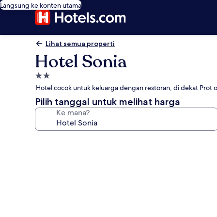
Langsung ke konten utama
Lihat semua properti
Hotel Sonia
Properti
bintang
Hotel cocok untuk keluarga dengan restoran, di dekat Prot 
2.0
Pilih tanggal untuk melihat harga
Ke mana?
Galeri
foto
untuk
Hotel
Sonia