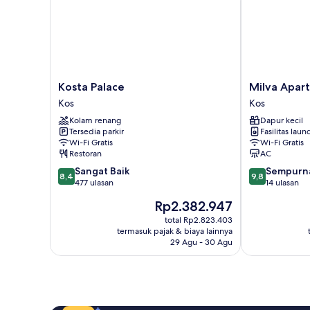
Kosta
Milva
Kosta Palace
Milva Apar
Palace
Apartments
Kos
Kos
Kos
Kos
Kolam renang
Dapur kecil
Tersedia parkir
Fasilitas laun
Wi-Fi Gratis
Wi-Fi Gratis
Restoran
AC
8.4
9.8
Sangat Baik
Sempurn
8,4
9,8
dari
dari
477 ulasan
14 ulasan
10,
10,
Harga
Rp2.382.947
Sangat
Sempurna,
sekarang
Baik,
14
total Rp2.823.403
Rp2.382.947
termasuk pajak & biaya lainnya
477
ulasan
29 Agu - 30 Agu
ulasan