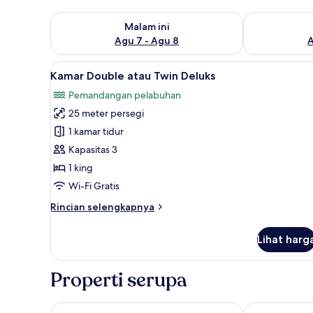
Periksa ketersediaan untuk malam ini Agu 7 - Agu 8
Periksa keter
Malam ini
Agu 7 - Agu 8
A
Lihat
Kamar Double atau Twin Deluks
11
Kamar Double atau Twin Deluks
semua
Pemandangan pelabuhan
foto
25 meter persegi
untuk
Kamar
1 kamar tidur
Double
Kapasitas 3
atau
1 king
Twin
Wi-Fi Gratis
Deluks
Rincian
Rincian selengkapnya
lebih
lanjut
Lihat harg
untuk
Kamar
Double
Properti serupa
atau
Twin
Deluks
Kosta Palace
Milva Apartm