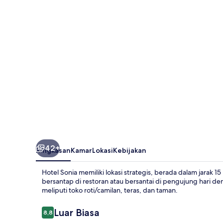
42+
Ringkasan
Kamar
Lokasi
Kebijakan
Hotel Sonia memiliki lokasi strategis, berada dalam jarak 15
bersantap di restoran atau bersantai di pengujung hari d
meliputi toko roti/camilan, teras, dan taman.
Ulasan
Luar Biasa
8,8
8,8 dari 10