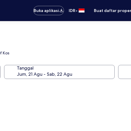
•
Buka aplikasi
IDR
Buat daftar prope
of Kos
Tanggal