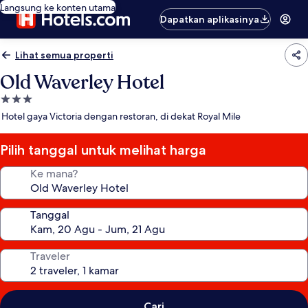
Langsung ke konten utama
Dapatkan aplikasinya
Lihat semua properti
Old Waverley Hotel
Properti
bintang
Hotel gaya Victoria dengan restoran, di dekat Royal Mile
3.0
Pilih tanggal untuk melihat harga
Ke mana?
Tanggal
Traveler
Cari