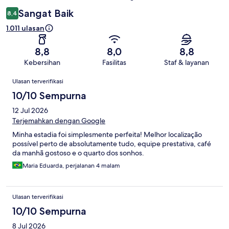
Sangat Baik
8,4
1.011 ulasan
8,8
8,0
8,8
Kebersihan
Fasilitas
Staf & layanan
Ulasan
Ulasan terverifikasi
10/10 Sempurna
12 Jul 2026
Terjemahkan dengan Google
Minha estadia foi simplesmente perfeita! Melhor localização
possível perto de absolutamente tudo, equipe prestativa, café
da manhã gostoso e o quarto dos sonhos.
Maria Eduarda, perjalanan 4 malam
Ulasan terverifikasi
10/10 Sempurna
8 Jul 2026