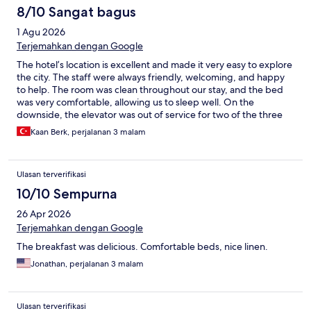
8/10 Sangat bagus
1 Agu 2026
Terjemahkan dengan Google
The hotel’s location is excellent and made it very easy to explore
the city. The staff were always friendly, welcoming, and happy
to help. The room was clean throughout our stay, and the bed
was very comfortable, allowing us to sleep well. On the
downside, the elevator was out of service for two of the three
nights we stayed, which was quite inconvenient. The room was
Kaan Berk, perjalanan 3 malam
also very warm and felt stuffy, as the ventilation was not
sufficient. Improving the airflow and ventilation would make the
stay much more comfortable. Overall, we had a pleasant stay
Ulasan terverifikasi
thanks to the great location, helpful staff, and clean,
comfortable room.
10/10 Sempurna
26 Apr 2026
Terjemahkan dengan Google
The breakfast was delicious. Comfortable beds, nice linen.
Jonathan, perjalanan 3 malam
Ulasan terverifikasi