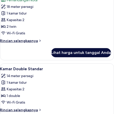
Pemandangan kota
View)
untuk
18 meter persegi
Kamar
1 kamar tidur
Twin
Standar,
Kapasitas 2
2
2 twin
Tempat
Wi-Fi Gratis
Tidur
Rincian
Rincian selengkapnya
Twin
lebih
(Princes
lanjut
Lihat harga untuk tanggal Anda
untuk
Street
Kamar
View)
Twin
Lihat
Kamar Double Standar | Meja kerja, setr
4
Standar,
Kamar Double Standar
semua
2
14 meter persegi
Tempat
foto
Tidur
1 kamar tidur
untuk
Twin
Kamar
Kapasitas 2
(Princes
Double
Street
1 double
View)
Standar
Wi-Fi Gratis
Rincian
Rincian selengkapnya