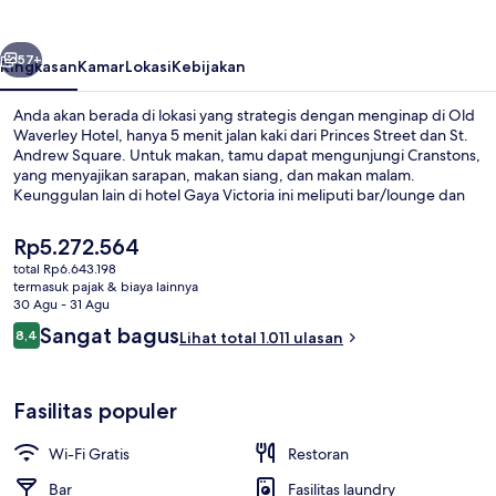
belumnya
Berikutnya
57+
Ringkasan
Kamar
Lokasi
Kebijakan
Anda akan berada di lokasi yang strategis dengan menginap di Old
Waverley Hotel, hanya 5 menit jalan kaki dari Princes Street dan St.
Andrew Square. Untuk makan, tamu dapat mengunjungi Cranstons,
yang menyajikan sarapan, makan siang, dan makan malam.
Keunggulan lain di hotel Gaya Victoria ini meliputi bar/lounge dan
toko roti/camilan. Para traveler menyukai staf dan sarapan. Properti
ini berada dekat dengan transportasi umum: Pemberhentian Trem
Harga
Rp5.272.564
St Andrew Square berjarak 3 menit dan Pemberhentian Trem
saat
total Rp6.643.198
Princes Street berjarak 4 menit.
ini
termasuk pajak & biaya lainnya
Melayani sarapan, makan siang, dan
Rp5.272.564
30 Agu - 31 Agu
Ulasan
Sangat bagus
8,4
Lihat total 1.011 ulasan
8,4 dari 10
Fasilitas populer
Wi-Fi Gratis
Restoran
Bar
Fasilitas laundry