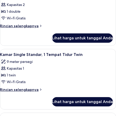
Kapasitas 2
Double
Junior,
1 double
1
Wi-Fi Gratis
Tempat
Rincian
Rincian selengkapnya
Tidur
lebih
Double,
lanjut
Lihat harga untuk tanggal Anda
untuk
Bebas
Kamar
Asap
Double
Lihat
Kamar Single Standar, 1 Tempat Tidur Tw
Rokok,
5
Junior,
Kamar Single Standar, 1 Tempat Tidur Twin
semua
1
tanpa
9 meter persegi
Tempat
foto
jendela
Tidur
Kapasitas 1
untuk
Double,
Kamar
1 twin
Bebas
Single
Asap
Wi-Fi Gratis
Rokok,
Standar,
Rincian
Rincian selengkapnya
tanpa
1
lebih
jendela
Tempat
lanjut
Lihat harga untuk tanggal Anda
untuk
Tidur
Kamar
Twin
Single
Lihat
Kamar Triple Standar, 3 Tempat Tidur Tw