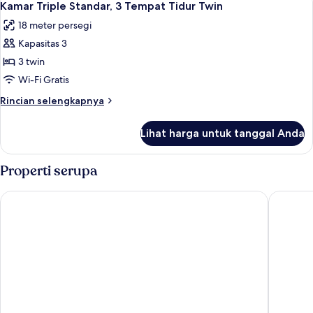
5
Standar,
Kamar Triple Standar, 3 Tempat Tidur Twin
semua
1
18 meter persegi
Tempat
foto
Tidur
Kapasitas 3
untuk
Twin
Kamar
3 twin
Triple
Wi-Fi Gratis
Standar,
Rincian
Rincian selengkapnya
3
lebih
Tempat
lanjut
Lihat harga untuk tanggal Anda
untuk
Tidur
Kamar
Twin
Triple
Properti serupa
Standar,
3
Mount Royal Hotel Edinburgh by The Unlimited Collection
Motel On
Tempat
Tidur
Twin