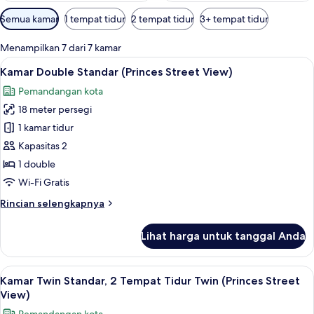
Filter
Semua kamar
1 tempat tidur
2 tempat tidur
3+ tempat tidur
tersedia
untuk
Menampilkan 7 dari 7 kamar
kamar
Lihat
Kamar Double Standar (Princes Street Vi
7
Kamar Double Standar (Princes Street View)
semua
Pemandangan kota
foto
18 meter persegi
untuk
Kamar
1 kamar tidur
Double
Kapasitas 2
Standar
1 double
(Princes
Wi-Fi Gratis
Street
Rincian
Rincian selengkapnya
View)
lebih
lanjut
Lihat harga untuk tanggal Anda
untuk
Kamar
Double
Lihat
Kamar Twin Standar, 2 Tempat Tidur Twin
7
Standar
Kamar Twin Standar, 2 Tempat Tidur Twin (Princes Street
semua
(Princes
View)
Street
foto