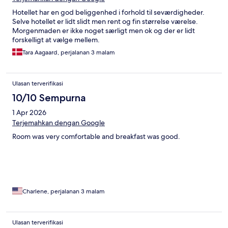
Hotellet har en god beliggenhed i forhold til seværdigheder.
Selve hotellet er lidt slidt men rent og fin størrelse værelse.
Morgenmaden er ikke noget særligt men ok og der er lidt
forskelligt at vælge mellem.
Tara Aagaard, perjalanan 3 malam
Ulasan terverifikasi
10/10 Sempurna
1 Apr 2026
Terjemahkan dengan Google
Room was very comfortable and breakfast was good.
Charlene, perjalanan 3 malam
Ulasan terverifikasi