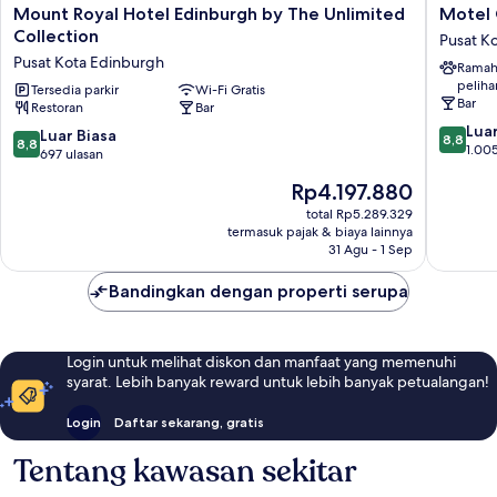
Mount
Motel
Mount Royal Hotel Edinburgh by The Unlimited
Motel 
Royal
One
Collection
Pusat K
Hotel
Edinbur
Pusat Kota Edinburgh
Ramah
Edinburgh
Princes
peliha
by
Tersedia parkir
Wi-Fi Gratis
Pusat
Bar
Restoran
Bar
The
Kota
8.8
Unlimited
Edinbur
Luar
8.8
Luar Biasa
8,8
8,8
dari
Collection
1.005
dari
697 ulasan
10,
Pusat
10,
Harga
Rp4.197.880
Luar
Kota
Luar
sekarang
Biasa,
Edinburgh
Biasa,
total Rp5.289.329
Rp4.197.880
1.005
termasuk pajak & biaya lainnya
697
ulasan
31 Agu - 1 Sep
ulasan
Bandingkan dengan properti serupa
Login untuk melihat diskon dan manfaat yang memenuhi
syarat. Lebih banyak reward untuk lebih banyak petualangan!
Login
Daftar sekarang, gratis
Tentang kawasan sekitar