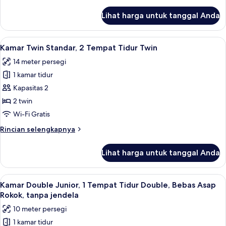
lebih
lanjut
Lihat harga untuk tanggal Anda
untuk
Kamar
Double
Lihat
Kamar Twin Standar, 2 Tempat Tidur Twin
4
Standar
Kamar Twin Standar, 2 Tempat Tidur Twin
semua
14 meter persegi
foto
1 kamar tidur
untuk
Kamar
Kapasitas 2
Twin
2 twin
Standar,
Wi-Fi Gratis
2
Rincian
Rincian selengkapnya
Tempat
lebih
Tidur
lanjut
Lihat harga untuk tanggal Anda
untuk
Twin
Kamar
Twin
Lihat
Kamar Double Junior, 1 Tempat Tidur Do
4
Standar,
Kamar Double Junior, 1 Tempat Tidur Double, Bebas Asap
semua
2
Rokok, tanpa jendela
Tempat
foto
10 meter persegi
Tidur
untuk
Twin
1 kamar tidur
Kamar