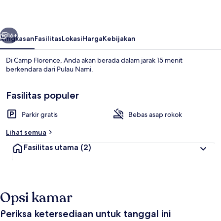
belumnya
Berikutnya
16+
Ringkasan
Fasilitas
Lokasi
Harga
Kebijakan
Di Camp Florence, Anda akan berada dalam jarak 15 menit
berkendara dari Pulau Nami.
Fasilitas populer
Parkir gratis
Bebas asap rokok
Lihat semua
Kamar (No.3)
Fasilitas utama
(2)
Opsi kamar
Periksa ketersediaan untuk tanggal ini