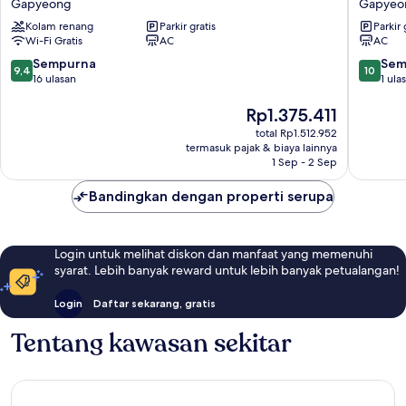
Gapyeong
Gapyeo
Poolvilla
Pension
Kolam renang
Parkir gratis
Parkir 
Pension
Gapyeo
Wi-Fi Gratis
AC
AC
Gapyeong
9.4
10.0
Sempurna
Sem
9,4
10
dari
dari
16 ulasan
1 ula
10,
10,
Sempurna,
Harga
Sempur
Rp1.375.411
16
sekarang
1
total Rp1.512.952
ulasan
Rp1.375.411
ulasan
termasuk pajak & biaya lainnya
1 Sep - 2 Sep
Bandingkan dengan properti serupa
Login untuk melihat diskon dan manfaat yang memenuhi
syarat. Lebih banyak reward untuk lebih banyak petualangan!
Login
Daftar sekarang, gratis
Tentang kawasan sekitar