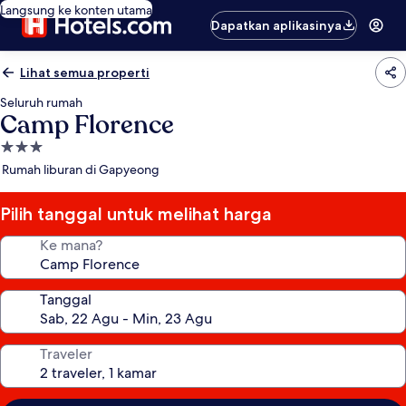
Langsung ke konten utama
Dapatkan aplikasinya
Lihat semua properti
Seluruh rumah
Camp Florence
Properti
bintang
Rumah liburan di Gapyeong
3.0
Pilih tanggal untuk melihat harga
Ke mana?
Tanggal
Traveler