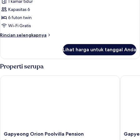
1 kamar tidur
foto
Kapasitas 6
untuk
Kamar
6 futon twin
(No.3)
Wi-Fi Gratis
Rincian
Rincian selengkapnya
lebih
lanjut
Lihat harga untuk tanggal Anda
untuk
Kamar
(No.3)
Properti serupa
Gapyeong Orion Poolvilla Pension
Gapyeon
Gapyeong
Gapyeo
Gapyeong Orion Poolvilla Pension
Gapyeo
Orion
Aileen