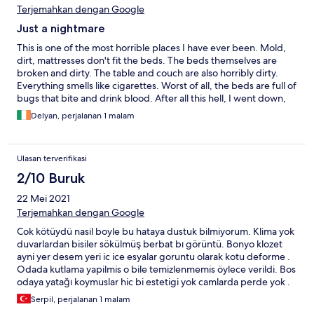
Terjemahkan dengan Google
Just a nightmare
This is one of the most horrible places I have ever been. Mold,
dirt, mattresses don't fit the beds. The beds themselves are
broken and dirty. The table and couch are also horribly dirty.
Everything smells like cigarettes. Worst of all, the beds are full of
bugs that bite and drink blood. After all this hell, I went down,
angry to ask for my money, it turns out they only speak Turkish.
Delyan, perjalanan 1 malam
After 15 hours of driving I had to sleep in my car in the parking
lot. Nightmare night
Ulasan terverifikasi
2/10 Buruk
22 Mei 2021
Terjemahkan dengan Google
Cok kötüydü nasil boyle bu hataya dustuk bilmiyorum. Klima yok
duvarlardan bisiler sökülmüş berbat bı görüntü. Bonyo klozet
ayni yer desem yeri ic ice esyalar goruntu olarak kotu deforme .
Odada kutlama yapilmis o bile temizlenmemis öylece verildi. Bos
odaya yatağı koymuslar hic bi estetigi yok camlarda perde yok .
Serpil, perjalanan 1 malam