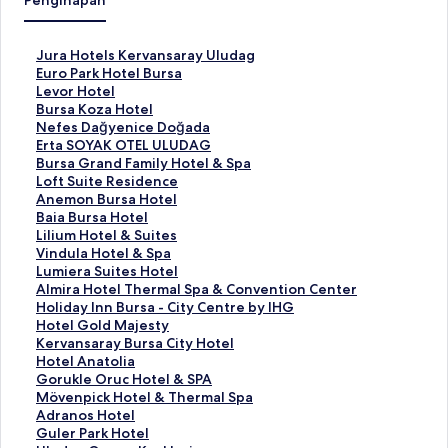
Penginapan
T
Jura Hotels Kervansaray Uludag
a
T
Euro Park Hotel Bursa
u
a
T
Levor Hotel
t
u
a
T
Bursa Koza Hotel
a
t
u
a
T
Nefes Dağyenice Doğada
n
a
t
u
a
T
Erta SOYAK OTEL ULUDAG
S
n
a
t
u
a
T
Bursa Grand Family Hotel & Spa
t
S
n
a
t
u
a
T
Loft Suite Residence
a
t
S
n
a
t
u
a
T
Anemon Bursa Hotel
n
a
t
S
n
a
t
u
a
T
Baia Bursa Hotel
d
n
a
t
S
n
a
t
u
a
T
Lilium Hotel & Suites
a
d
n
a
t
S
n
a
t
u
a
T
Vindula Hotel & Spa
r
a
d
n
a
t
S
n
a
t
u
a
T
Lumiera Suites Hotel
u
r
a
d
n
a
t
S
n
a
t
u
a
T
Almira Hotel Thermal Spa & Convention Center
n
u
r
a
d
n
a
t
S
n
a
t
u
a
T
Holiday Inn Bursa - City Centre by IHG
t
n
u
r
a
d
n
a
t
S
n
a
t
u
a
T
Hotel Gold Majesty
u
t
n
u
r
a
d
n
a
t
S
n
a
t
u
a
T
Kervansaray Bursa City Hotel
k
u
t
n
u
r
a
d
n
a
t
S
n
a
t
u
a
T
Hotel Anatolia
J
k
u
t
n
u
r
a
d
n
a
t
S
n
a
t
u
a
T
Gorukle Oruc Hotel & SPA
u
E
k
u
t
n
u
r
a
d
n
a
t
S
n
a
t
u
a
T
Mövenpick Hotel & Thermal Spa
r
u
L
k
u
t
n
u
r
a
d
n
a
t
S
n
a
t
u
a
T
Adranos Hotel
a
r
e
B
k
u
t
n
u
r
a
d
n
a
t
S
n
a
t
u
a
T
Guler Park Hotel