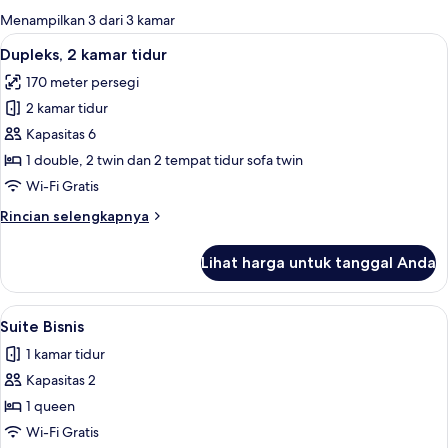
untuk
Menampilkan 3 dari 3 kamar
kamar
Lihat
Dupleks, 2 kamar tidur | Seprai katun
4
Dupleks, 2 kamar tidur
semua
170 meter persegi
foto
2 kamar tidur
untuk
Dupleks,
Kapasitas 6
2
1 double, 2 twin dan 2 tempat tidur sofa twin
kamar
Wi-Fi Gratis
tidur
Rincian
Rincian selengkapnya
lebih
lanjut
Lihat harga untuk tanggal Anda
untuk
Dupleks,
2
Lihat
Seprai katun Mesir, seprai premium, d
10
kamar
Suite Bisnis
semua
tidur
1 kamar tidur
foto
Kapasitas 2
untuk
Suite
1 queen
Bisnis
Wi-Fi Gratis