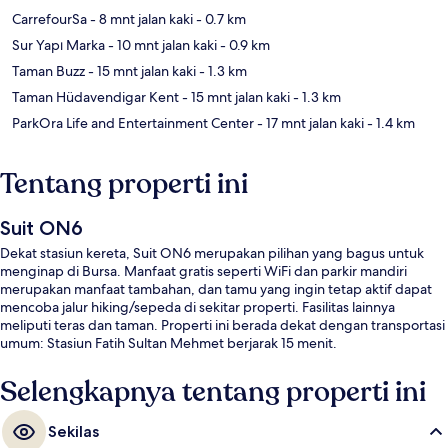
CarrefourSa
- 8 mnt jalan kaki
- 0.7 km
Sur Yapı Marka
- 10 mnt jalan kaki
- 0.9 km
Taman Buzz
- 15 mnt jalan kaki
- 1.3 km
Taman Hüdavendigar Kent
- 15 mnt jalan kaki
- 1.3 km
ParkOra Life and Entertainment Center
- 17 mnt jalan kaki
- 1.4 km
Tentang properti ini
Suit ON6
Dekat stasiun kereta, Suit ON6 merupakan pilihan yang bagus untuk
menginap di Bursa. Manfaat gratis seperti WiFi dan parkir mandiri
merupakan manfaat tambahan, dan tamu yang ingin tetap aktif dapat
mencoba jalur hiking/sepeda di sekitar properti. Fasilitas lainnya
meliputi teras dan taman. Properti ini berada dekat dengan transportasi
umum: Stasiun Fatih Sultan Mehmet berjarak 15 menit.
Selengkapnya tentang properti ini
Sekilas