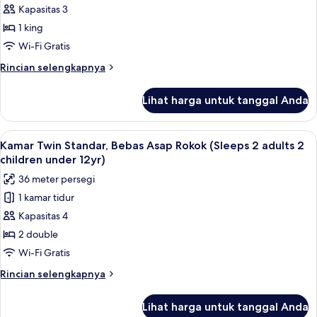
Kapasitas 3
Bebas
adults
1
Asap
1 king
child
Rokok
Wi-Fi Gratis
under
(Historic
12yr)
Rincian
Rincian selengkapnya
King,
lebih
2ADT
lanjut
Lihat harga untuk tanggal Anda
untuk
1CHD
Kamar,
under
Bebas
Lihat
Seprai premium, selimut bulu angsa, m
12yr)
9
Asap
Kamar Twin Standar, Bebas Asap Rokok (Sleeps 2 adults 2
semua
Rokok
children under 12yr)
(Historic
foto
36 meter persegi
King,
untuk
2ADT
1 kamar tidur
Kamar
1CHD
Kapasitas 4
Twin
under
12yr)
Standar,
2 double
Bebas
Wi-Fi Gratis
Asap
Rincian
Rincian selengkapnya
Rokok
lebih
(Sleeps
lanjut
Lihat harga untuk tanggal Anda
untuk
2