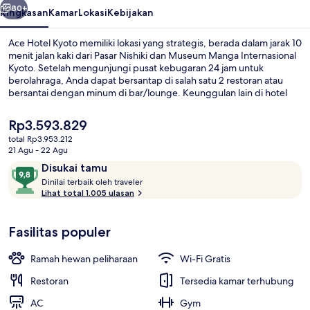
80+
Ringkasan
Kamar
Lokasi
Kebijakan
Ace Hotel Kyoto memiliki lokasi yang strategis, berada dalam jarak 10
menit jalan kaki dari Pasar Nishiki dan Museum Manga Internasional
Kyoto. Setelah mengunjungi pusat kebugaran 24 jam untuk
berolahraga, Anda dapat bersantap di salah satu 2 restoran atau
bersantai dengan minum di bar/lounge. Keunggulan lain di hotel
mewah ini meliputi peminjaman sepeda gratis dan taman. Para
wisatawan menyukainya karena sangat dekat dari transportasi
Harga
Rp3.593.829
umum: hanya beberapa langkah dari Stasiun Karasumaoike dan
saat
total Rp3.953.212
Stasiun Marutamachi hanya 9 menit.
ini
21 Agu - 22 Agu
Resepsionis
Rp3.593.829
Ulasan
9,8
Disukai tamu
D
dari
Dinilai terbaik oleh traveler
i
Lihat total 1.005 ulasan
10,
n
Disukai
i
tamu
Fasilitas populer
l
a
i
Ramah hewan peliharaan
Wi-Fi Gratis
t
Restoran
Tersedia kamar terhubung
e
AC
Gym
r