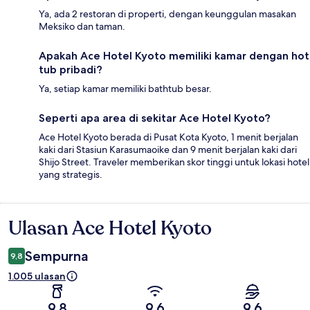
Ya, ada 2 restoran di properti, dengan keunggulan masakan
Meksiko dan taman.
Apakah Ace Hotel Kyoto memiliki kamar dengan hot
tub pribadi?
Ya, setiap kamar memiliki bathtub besar.
Seperti apa area di sekitar Ace Hotel Kyoto?
Ace Hotel Kyoto berada di Pusat Kota Kyoto, 1 menit berjalan
kaki dari Stasiun Karasumaoike dan 9 menit berjalan kaki dari
Shijo Street. Traveler memberikan skor tinggi untuk lokasi hotel
yang strategis.
Ulasan Ace Hotel Kyoto
Ulasan
Sempurna
9,8
1.005 ulasan
9,8
9,6
9,6