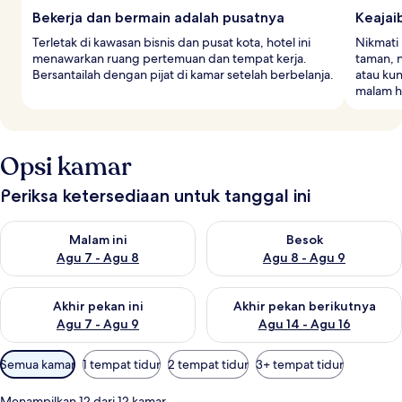
Bekerja dan bermain adalah pusatnya
Keajai
Terletak di kawasan bisnis dan pusat kota, hotel ini
Nikmati
menawarkan ruang pertemuan dan tempat kerja.
taman, 
Bersantailah dengan pijat di kamar setelah berbelanja.
atau kun
malam ha
Opsi kamar
Periksa ketersediaan untuk tanggal ini
Periksa ketersediaan untuk malam ini Agu 7 - Agu 8
Periksa ketersediaan untuk be
Malam ini
Besok
Agu 7 - Agu 8
Agu 8 - Agu 9
Periksa ketersediaan untuk akhir pekan ini Agu 7 - Agu 9
Periksa ketersediaan untuk ak
Akhir pekan ini
Akhir pekan berikutnya
Agu 7 - Agu 9
Agu 14 - Agu 16
Filter
Semua kamar
1 tempat tidur
2 tempat tidur
3+ tempat tidur
tersedia
untuk
Menampilkan 12 dari 12 kamar