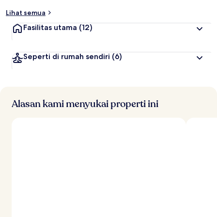
b
Lihat semua
a
i
Fasilitas utama
(12)
k
o
Seperti di rumah sendiri
(6)
l
e
h
t
r
Alasan kami menyukai properti ini
a
v
e
l
e
r