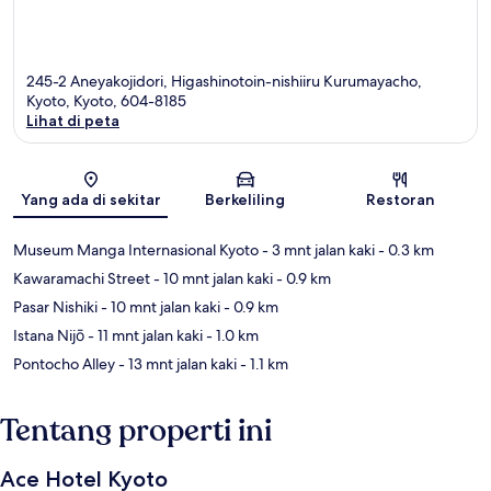
245-2 Aneyakojidori, Higashinotoin-nishiiru Kurumayacho,
Kyoto, Kyoto, 604-8185
Lihat di peta
Peta
Yang ada di sekitar
Berkeliling
Restoran
Museum Manga Internasional Kyoto
- 3 mnt jalan kaki
- 0.3 km
Kawaramachi Street
- 10 mnt jalan kaki
- 0.9 km
Pasar Nishiki
- 10 mnt jalan kaki
- 0.9 km
Istana Nijō
- 11 mnt jalan kaki
- 1.0 km
Pontocho Alley
- 13 mnt jalan kaki
- 1.1 km
Tentang properti ini
Ace Hotel Kyoto