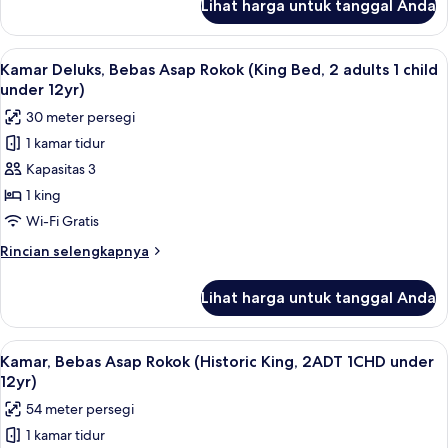
Lihat harga untuk tanggal Anda
untuk
1
Kamar
child
Standar
Lihat
Seprai premium, selimut bulu angsa, m
under
6
(King
Kamar Deluks, Bebas Asap Rokok (King Bed, 2 adults 1 child
semua
12yr)
Bed,
under 12yr)
2
foto
30 meter persegi
Adults
untuk
1
1 kamar tidur
Kamar
child
Kapasitas 3
Deluks,
under
12yr)
Bebas
1 king
Asap
Wi-Fi Gratis
Rokok
Rincian
Rincian selengkapnya
(King
lebih
Bed,
lanjut
Lihat harga untuk tanggal Anda
untuk
2
Kamar
adults
Deluks,
Lihat
Kamar, Bebas Asap Rokok (Historic Kin
1
6
Bebas
Kamar, Bebas Asap Rokok (Historic King, 2ADT 1CHD under
semua
Asap
child
12yr)
Rokok
foto
under
54 meter persegi
(King
untuk
12yr)
Bed,
1 kamar tidur
Kamar,
2