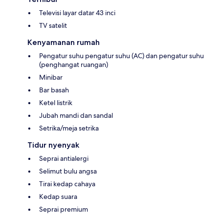
Televisi layar datar 43 inci
TV satelit
Kenyamanan rumah
Pengatur suhu pengatur suhu (AC) dan pengatur suhu
(penghangat ruangan)
Minibar
Bar basah
Ketel listrik
Jubah mandi dan sandal
Setrika/meja setrika
Tidur nyenyak
Seprai antialergi
Selimut bulu angsa
Tirai kedap cahaya
Kedap suara
Seprai premium