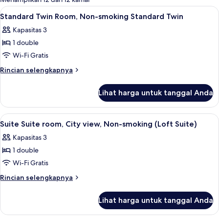
kamar
Lihat
Seprai premium, selimut bulu angsa, m
6
Standard Twin Room, Non-smoking Standard Twin
semua
Kapasitas 3
foto
1 double
untuk
Standard
Wi-Fi Gratis
Twin
Rincian
Rincian selengkapnya
Room,
lebih
lanjut
Non-
Lihat harga untuk tanggal Anda
untuk
smoking
Standard
Standard
Twin
Lihat
Area keluarga | Televisi layar datar 43
5
Twin
Room,
Suite Suite room, City view, Non-smoking (Loft Suite)
semua
Non-
Kapasitas 3
smoking
foto
Standard
1 double
untuk
Twin
Suite
Wi-Fi Gratis
Suite
Rincian
Rincian selengkapnya
room,
lebih
lanjut
City
Lihat harga untuk tanggal Anda
untuk
view,
Suite