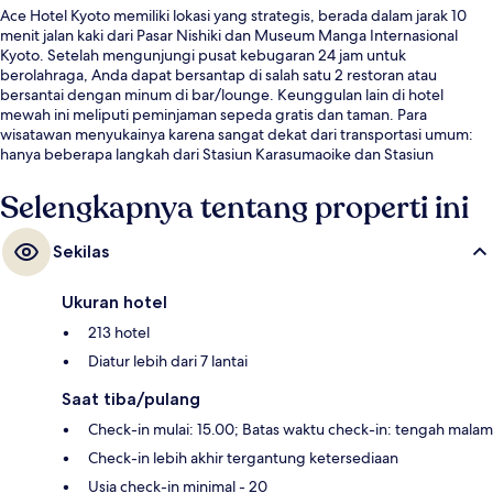
Ace Hotel Kyoto memiliki lokasi yang strategis, berada dalam jarak 10
menit jalan kaki dari Pasar Nishiki dan Museum Manga Internasional
Kyoto. Setelah mengunjungi pusat kebugaran 24 jam untuk
berolahraga, Anda dapat bersantap di salah satu 2 restoran atau
bersantai dengan minum di bar/lounge. Keunggulan lain di hotel
mewah ini meliputi peminjaman sepeda gratis dan taman. Para
wisatawan menyukainya karena sangat dekat dari transportasi umum:
hanya beberapa langkah dari Stasiun Karasumaoike dan Stasiun
Marutamachi hanya 9 menit.
Selengkapnya tentang properti ini
Sekilas
Ukuran hotel
213 hotel
Diatur lebih dari 7 lantai
Saat tiba/pulang
Check-in mulai: 15.00; Batas waktu check-in: tengah malam
Check-in lebih akhir tergantung ketersediaan
Usia check-in minimal - 20