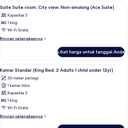
Non-
Suite
Lihat
Seprai premium, selimut bulu angsa, m
6
smoking
room,
Suite Suite room, City view, Non-smoking (Ace Suite)
semua
City
(Loft
Kapasitas 3
view,
foto
Suite)
Non-
1 king
untuk
smoking
Suite
Wi-Fi Gratis
(Loft
Suite
Suite)
Rincian
Rincian selengkapnya
room,
lebih
lanjut
City
Lihat harga untuk tanggal Anda
untuk
view,
Suite
Non-
Suite
Lihat
Seprai premium, selimut bulu angsa, m
6
smoking
room,
Kamar Standar (King Bed, 2 Adults 1 child under 12yr)
semua
City
(Ace
30 meter persegi
view,
foto
Suite)
Non-
1 kamar tidur
untuk
smoking
Kamar
Kapasitas 3
(Ace
Standar
Suite)
1 king
(King
Wi-Fi Gratis
Bed,
Rincian
Rincian selengkapnya
2
lebih
Adults
lanjut