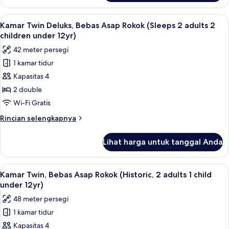
Kamar
adults
Twin
Lihat
Kamar Twin Deluks, Bebas Asap Rokok (
2
6
Standar,
Kamar Twin Deluks, Bebas Asap Rokok (Sleeps 2 adults 2
semua
Bebas
children
children under 12yr)
Asap
foto
under
42 meter persegi
Rokok
untuk
12yr)
(Sleeps
1 kamar tidur
Kamar
2
Kapasitas 4
Twin
adults
2
Deluks,
2 double
children
Bebas
Wi-Fi Gratis
under
Asap
12yr)
Rincian
Rincian selengkapnya
Rokok
lebih
(Sleeps
lanjut
Lihat harga untuk tanggal Anda
untuk
2
Kamar
adults
Twin
Lihat
Kamar Twin, Bebas Asap Rokok (Historic
2
9
Deluks,
Kamar Twin, Bebas Asap Rokok (Historic, 2 adults 1 child
semua
Bebas
children
under 12yr)
Asap
foto
under
48 meter persegi
Rokok
untuk
12yr)
(Sleeps
1 kamar tidur
Kamar
2
Kapasitas 4
Twin,
adults