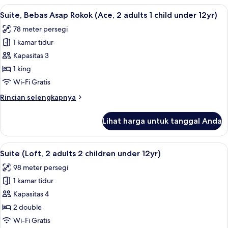
under
Bebas
Lihat
Suite, Bebas Asap Rokok (Ace, 2 adults
12yr)
8
Asap
Suite, Bebas Asap Rokok (Ace, 2 adults 1 child under 12yr)
semua
Rokok
78 meter persegi
(Tatami,4
foto
adults
1 kamar tidur
untuk
2
Suite,
Kapasitas 3
children
Bebas
under
1 king
12yr)
Asap
Wi-Fi Gratis
Rokok
Rincian
Rincian selengkapnya
(Ace,
lebih
2
lanjut
Lihat harga untuk tanggal Anda
untuk
adults
Suite,
1
Bebas
Lihat
Suite (Loft, 2 adults 2 children under 
child
8
Asap
Suite (Loft, 2 adults 2 children under 12yr)
semua
under
Rokok
98 meter persegi
(Ace,
foto
12yr)
2
1 kamar tidur
untuk
adults
Suite
Kapasitas 4
1
(Loft,
child
2 double
under
2
Wi-Fi Gratis
12yr)