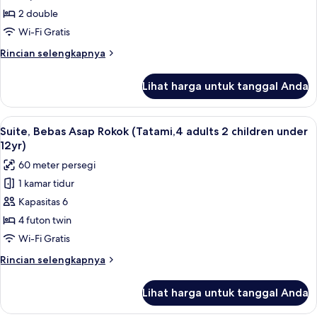
2
Bebas
2 double
children
Asap
Wi-Fi Gratis
under
Rokok
12yr)
Rincian
Rincian selengkapnya
(Historic,
lebih
2
lanjut
Lihat harga untuk tanggal Anda
untuk
adults
Kamar
1
Twin,
Lihat
Suite, Bebas Asap Rokok (Tatami,4 adul
child
7
Bebas
Suite, Bebas Asap Rokok (Tatami,4 adults 2 children under
semua
Asap
under
12yr)
Rokok
foto
12yr)
60 meter persegi
(Historic,
untuk
2
1 kamar tidur
Suite,
adults
Kapasitas 6
Bebas
1
child
Asap
4 futon twin
under
Rokok
Wi-Fi Gratis
12yr)
(Tatami,4
Rincian
Rincian selengkapnya
adults
lebih
2
lanjut
Lihat harga untuk tanggal Anda
untuk
children
Suite,