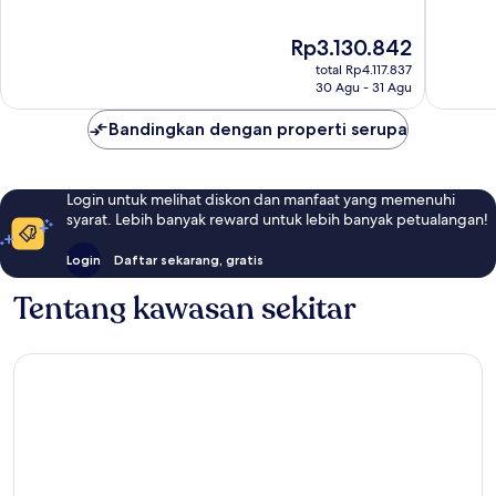
10,
10,
Sempurna,
Sempur
Harga
Rp3.130.842
541
2.365
sekarang
ulasan
ulasan
total Rp4.117.837
Rp3.130.842
30 Agu - 31 Agu
Bandingkan dengan properti serupa
Login untuk melihat diskon dan manfaat yang memenuhi
syarat. Lebih banyak reward untuk lebih banyak petualangan!
Login
Daftar sekarang, gratis
Tentang kawasan sekitar