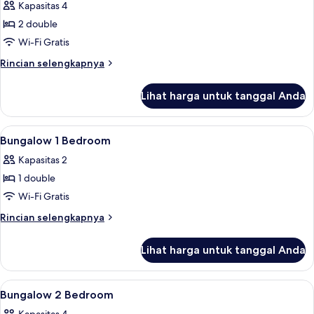
Bungalow,
Kapasitas 4
2
2 double
kamar
Wi-Fi Gratis
tidur
Rincian
Rincian selengkapnya
lebih
lanjut
Lihat harga untuk tanggal Anda
untuk
Bungalow,
2
Lihat
Meja kerja, Wi-Fi gratis, dan seprai lin
5
kamar
Bungalow 1 Bedroom
semua
tidur
Kapasitas 2
foto
1 double
untuk
Bungalow
Wi-Fi Gratis
1
Rincian
Rincian selengkapnya
Bedroom
lebih
lanjut
Lihat harga untuk tanggal Anda
untuk
Bungalow
1
Lihat
Meja kerja, Wi-Fi gratis, dan seprai lin
7
Bedroom
Bungalow 2 Bedroom
semua