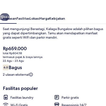
belumnya
Berikutnya
34+
Ringkasan
Fasilitas
Lokasi
Harga
Kebijakan
Saat mengunjungi Berastagi, Kaliaga Bungalow adalah pilihan bagus
yang dapat dipertimbangkan. Tamu akan mendapatkan manfaat
gratis seperti WiFi dan parkir mandiri.
Harga
Rp659.000
saat
total Rp804.118
ini
termasuk pajak & biaya lainnya
Rp659.000
22 Agu - 23 Agu
Ulasan
Bagus
6,0
Eksterior
6,0 dari 10
2 ulasan eksternal
Fasilitas populer
Fasilitas laundry
Parkir gratis
Wi-Fi Gratis
Resepsionis 24/7