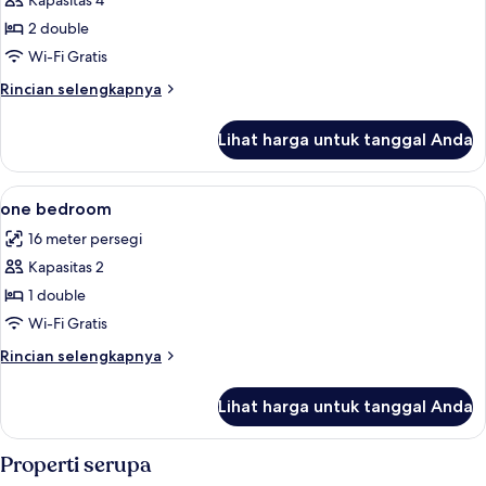
Kapasitas 4
foto
2 double
untuk
Bungalow
Wi-Fi Gratis
2
Rincian
Rincian selengkapnya
Bedroom
lebih
lanjut
Lihat harga untuk tanggal Anda
untuk
Bungalow
2
Lihat
Meja kerja, Wi-Fi gratis, dan seprai lin
1
Bedroom
one bedroom
semua
16 meter persegi
foto
Kapasitas 2
untuk
one
1 double
bedroom
Wi-Fi Gratis
Rincian
Rincian selengkapnya
lebih
lanjut
Lihat harga untuk tanggal Anda
untuk
one
bedroom
Properti serupa