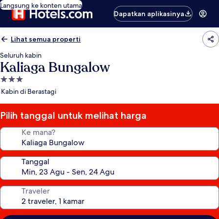
Langsung ke konten utama
Dapatkan aplikasinya
Lihat semua properti
Seluruh kabin
Kaliaga Bungalow
Properti
bintang
Kabin di Berastagi
3.0
Pilih tanggal untuk melihat harga
Ke mana?
Tanggal
Traveler