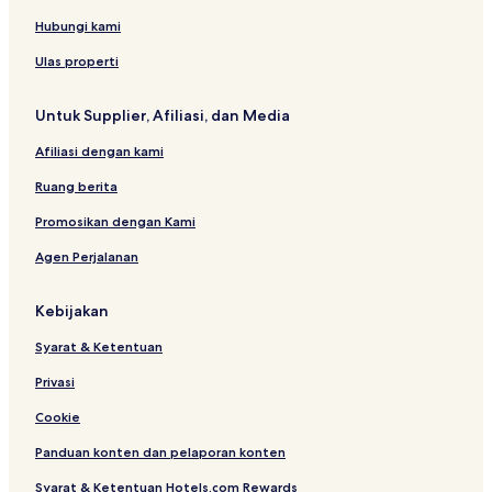
n
a
g
t
&
i
t
d
y
i
i
H
o
a
Hubungi kami
B
a
o
o
n
g
e
k
n
t
a
i
Ulas properti
r
a
e
l
a
l
l
C
Untuk Supplier, Afiliasi, dan Media
s
o
t
t
Afiliasi dengan kami
a
t
g
a
Ruang berita
i
g
e
Promosikan dengan Kami
B
Agen Perjalanan
e
r
a
Kebijakan
s
t
Syarat & Ketentuan
a
g
Privasi
i
Cookie
Panduan konten dan pelaporan konten
Syarat & Ketentuan Hotels.com Rewards