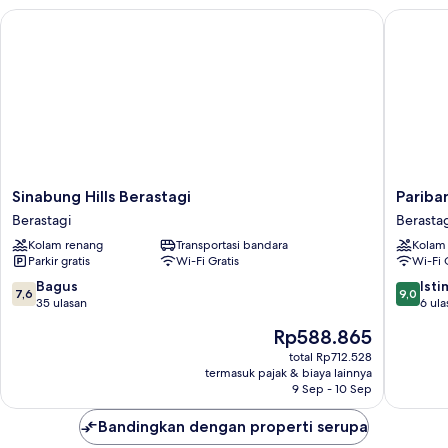
Sinabung Hills Berastagi
Pariban 
Sinabung
Pariban
Sinabung Hills Berastagi
Pariba
Hills
Hotel
Berastagi
Berasta
Berastagi
Berastag
Kolam renang
Transportasi bandara
Kolam
Berastagi
Parkir gratis
Wi-Fi Gratis
Wi-Fi 
7.6
9.0
Bagus
Ist
7,6
9,0
dari
dari
35 ulasan
6 ula
10,
10,
Harga
Rp588.865
Bagus,
Istimew
sekarang
35
6
total Rp712.528
Rp588.865
termasuk pajak & biaya lainnya
ulasan
ulasan
9 Sep - 10 Sep
Bandingkan dengan properti serupa