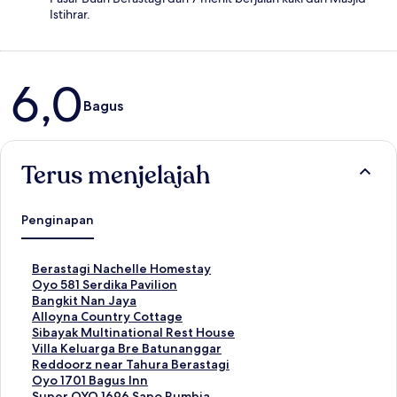
Istihrar.
Ulasan
6,0
Bagus
Terus menjelajah
Penginapan
T
Berastagi Nachelle Homestay
a
T
Oyo 581 Serdika Pavilion
u
a
T
Bangkit Nan Jaya
t
u
a
T
Alloyna Country Cottage
a
t
u
a
T
Sibayak Multinational Rest House
n
a
t
u
a
T
Villa Keluarga Bre Batunanggar
S
n
a
t
u
a
T
Reddoorz near Tahura Berastagi
t
S
n
a
t
u
a
T
Oyo 1701 Bagus Inn
a
t
S
n
a
t
u
a
T
Super OYO 1696 Sapo Rumbia