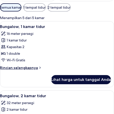
Filter
Semua kamar
1 tempat tidur
2 tempat tidur
tersedia
untuk
Menampilkan 5 dari 5 kamar
kamar
Lihat
Bungalow, 1 kamar tidur | Meja kerja, W
4
Bungalow, 1 kamar tidur
semua
16 meter persegi
foto
1 kamar tidur
untuk
Bungalow,
Kapasitas 2
1
1 double
kamar
Wi-Fi Gratis
tidur
Rincian
Rincian selengkapnya
lebih
lanjut
Lihat harga untuk tanggal Anda
untuk
Bungalow,
1
Lihat
Bungalow, 2 kamar tidur | Meja kerja, W
7
kamar
Bungalow, 2 kamar tidur
semua
tidur
32 meter persegi
foto
2 kamar tidur
untuk