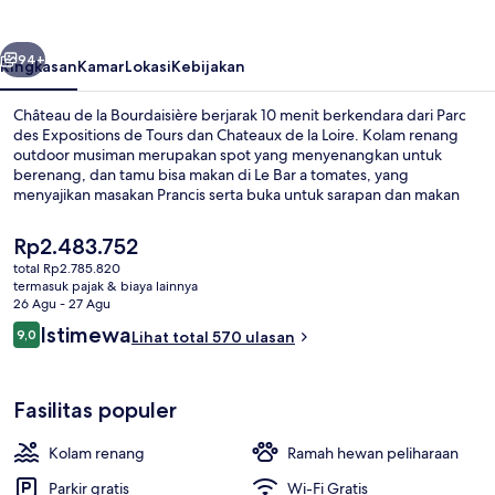
Bourdaisière
belumnya
Berikutnya
94+
Ringkasan
Kamar
Lokasi
Kebijakan
Château de la Bourdaisière berjarak 10 menit berkendara dari Parc
des Expositions de Tours dan Chateaux de la Loire. Kolam renang
outdoor musiman merupakan spot yang menyenangkan untuk
berenang, dan tamu bisa makan di Le Bar a tomates, yang
menyajikan masakan Prancis serta buka untuk sarapan dan makan
malam. Fasilitas seperti bar/lounge, lapangan tenis outdoor, dan
toko roti/camilan adalah keunggulan lainnya.Staf dan kondisi
Harga
Rp2.483.752
keseluruhan mendapatkan nilai yang baik dari para traveler.
saat
total Rp2.785.820
ini
termasuk pajak & biaya lainnya
Taman
Rp2.483.752
26 Agu - 27 Agu
Ulasan
Istimewa
9,0
Lihat total 570 ulasan
9,0 dari 10
Fasilitas populer
Kolam renang
Ramah hewan peliharaan
Parkir gratis
Wi-Fi Gratis