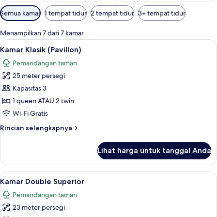
Filter
Semua kamar
1 tempat tidur
2 tempat tidur
3+ tempat tidur
tersedia
untuk
Menampilkan 7 dari 7 kamar
kamar
Lihat
Kamar Klasik (Pavillon) | Seprai premiu
16
Kamar Klasik (Pavillon)
semua
Pemandangan taman
foto
25 meter persegi
untuk
Kamar
Kapasitas 3
Klasik
1 queen ATAU 2 twin
(Pavillon)
Wi-Fi Gratis
Rincian
Rincian selengkapnya
lebih
lanjut
Lihat harga untuk tanggal Anda
untuk
Kamar
Klasik
Lihat
Kamar Double Superior | Seprai premiu
15
(Pavillon)
Kamar Double Superior
semua
Pemandangan taman
foto
23 meter persegi
untuk