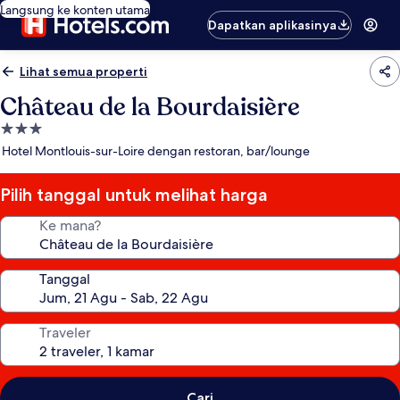
Langsung ke konten utama
Dapatkan aplikasinya
Lihat semua properti
Château de la Bourdaisière
Properti
bintang
Hotel Montlouis-sur-Loire dengan restoran, bar/lounge
3.0
Pilih tanggal untuk melihat harga
Ke mana?
Tanggal
Traveler
Cari