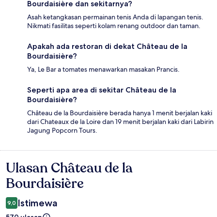
Bourdaisière dan sekitarnya?
Asah ketangkasan permainan tenis Anda di lapangan tenis.
Nikmati fasilitas seperti kolam renang outdoor dan taman.
Apakah ada restoran di dekat Château de la
Bourdaisière?
Ya, Le Bar a tomates menawarkan masakan Prancis.
Seperti apa area di sekitar Château de la
Bourdaisière?
Château de la Bourdaisière berada hanya 1 menit berjalan kaki
dari Chateaux de la Loire dan 19 menit berjalan kaki dari Labirin
Jagung Popcorn Tours.
Ulasan Château de la
Ulasan
Bourdaisière
Istimewa
9,0