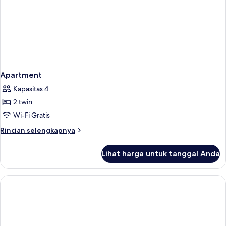
Apartment
Kapasitas 4
2 twin
Wi-Fi Gratis
Rincian
Rincian selengkapnya
lebih
lanjut
Lihat harga untuk tanggal Anda
untuk
Apartment