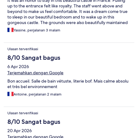
It was an honor to stay in this beautiful castle in France. Pulling
up to the entrance felt like royalty. The staff went above and
beyond to make us feel comfortable. It was a dream come true
to sleep in our beautiful bedroom and to wake up in this
gorgeous castle. The grounds were also beautifully maintained
and forest was peaceful.
Yassine, perjalanan 3 malam
Ulasan terverifikasi
8/10 Sangat bagus
6 Apr 2026
Terjemahkan dengan Google
Bon accueil. Salle de bain vétuste, literie bof. Mais calme absolu
et très bel environnement
Antoine, perjalanan 2 malam
Ulasan terverifikasi
8/10 Sangat bagus
20 Apr 2026
Terjemahkan dengan Google