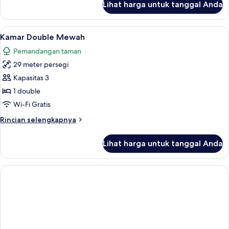
Lihat harga untuk tanggal Anda
untuk
Pavillon
Classic
Lihat
Kamar Double Mewah | Seprai premium,
11
Room
Kamar Double Mewah
semua
Pemandangan taman
foto
29 meter persegi
untuk
Kamar
Kapasitas 3
Double
1 double
Mewah
Wi-Fi Gratis
Rincian
Rincian selengkapnya
lebih
lanjut
Lihat harga untuk tanggal Anda
untuk
Kamar
Double
Mewah