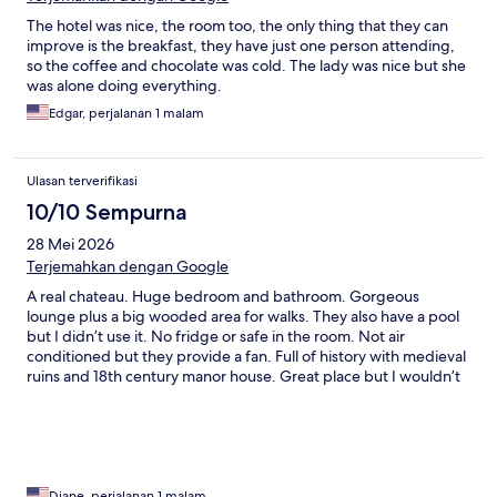
The hotel was nice, the room too, the only thing that they can
improve is the breakfast, they have just one person attending,
so the coffee and chocolate was cold. The lady was nice but she
was alone doing everything.
Edgar, perjalanan 1 malam
Ulasan terverifikasi
10/10 Sempurna
28 Mei 2026
Terjemahkan dengan Google
A real chateau. Huge bedroom and bathroom. Gorgeous
lounge plus a big wooded area for walks. They also have a pool
but I didn’t use it. No fridge or safe in the room. Not air
conditioned but they provide a fan. Full of history with medieval
ruins and 18th century manor house. Great place but I wouldn’t
stay in summer because of the lack of air conditioning.
Diane, perjalanan 1 malam