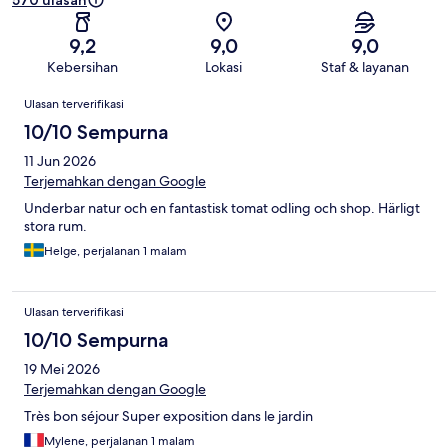
570 ulasan
9,2
9,0
9,0
Kebersihan
Lokasi
Staf & layanan
Ulasan
Ulasan terverifikasi
10/10 Sempurna
11 Jun 2026
Terjemahkan dengan Google
Underbar natur och en fantastisk tomat odling och shop. Härligt
stora rum.
Helge, perjalanan 1 malam
Ulasan terverifikasi
10/10 Sempurna
19 Mei 2026
Terjemahkan dengan Google
Très bon séjour Super exposition dans le jardin
Mylene, perjalanan 1 malam