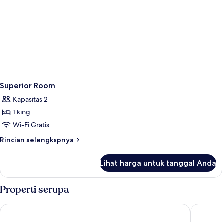
Superior Room
Kapasitas 2
1 king
Wi-Fi Gratis
Rincian
Rincian selengkapnya
lebih
lanjut
Lihat harga untuk tanggal Anda
untuk
Superior
Room
Properti serupa
Château De Beauvois - La Maison Younan
Château 