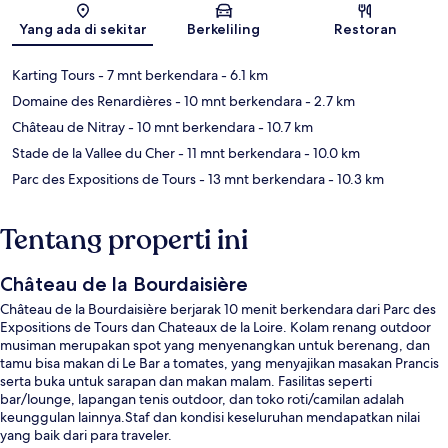
Yang ada di sekitar
Berkeliling
Restoran
Karting Tours
- 7 mnt berkendara
- 6.1 km
Domaine des Renardières
- 10 mnt berkendara
- 2.7 km
Château de Nitray
- 10 mnt berkendara
- 10.7 km
Stade de la Vallee du Cher
- 11 mnt berkendara
- 10.0 km
Parc des Expositions de Tours
- 13 mnt berkendara
- 10.3 km
Tentang properti ini
Château de la Bourdaisière
Château de la Bourdaisière berjarak 10 menit berkendara dari Parc des
Expositions de Tours dan Chateaux de la Loire. Kolam renang outdoor
musiman merupakan spot yang menyenangkan untuk berenang, dan
tamu bisa makan di Le Bar a tomates, yang menyajikan masakan Prancis
serta buka untuk sarapan dan makan malam. Fasilitas seperti
bar/lounge, lapangan tenis outdoor, dan toko roti/camilan adalah
keunggulan lainnya.Staf dan kondisi keseluruhan mendapatkan nilai
yang baik dari para traveler.