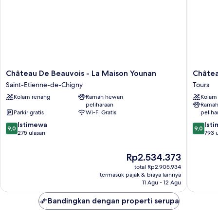
Château
Château
Château De Beauvois - La Maison Younan
Châtea
De
Belmont
Saint-Etienne-de-Chigny
Tours
Beauvois
Tours
Kolam renang
Ramah hewan
Kolam
-
by
peliharaan
Ramah
La
The
Parkir gratis
Wi-Fi Gratis
peliha
Maison
Crest
9.0
9.0
Younan
Istimewa
Collecti
Ist
9,0
9,0
dari
dari
Saint-
275 ulasan
Tours
793 
10,
10,
Etienne-
Istimewa,
Istimew
de-
Harga
Rp2.534.373
275
793
Chigny
sekarang
total Rp2.905.934
ulasan
ulasan
Rp2.534.373
termasuk pajak & biaya lainnya
11 Agu - 12 Agu
Bandingkan dengan properti serupa