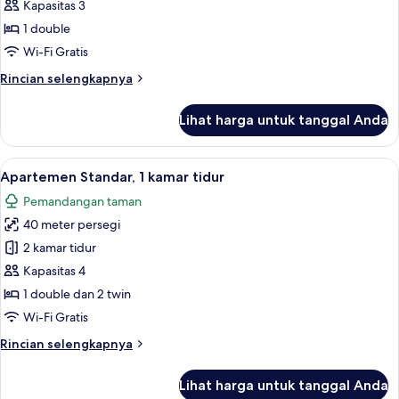
Kamar
Kapasitas 3
Double
1 double
Superior
Wi-Fi Gratis
Rincian
Rincian selengkapnya
lebih
lanjut
Lihat harga untuk tanggal Anda
untuk
Kamar
Double
Lihat
Apartemen Standar, 1 kamar tidur | Sep
10
Superior
Apartemen Standar, 1 kamar tidur
semua
Pemandangan taman
foto
40 meter persegi
untuk
Apartemen
2 kamar tidur
Standar,
Kapasitas 4
1
1 double dan 2 twin
kamar
Wi-Fi Gratis
tidur
Rincian
Rincian selengkapnya
lebih
lanjut
Lihat harga untuk tanggal Anda
untuk