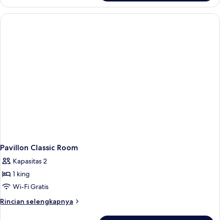
Apartemen
Standar,
1
kamar
tidur
Pavillon Classic Room
Kapasitas 2
1 king
Wi-Fi Gratis
Rincian
Rincian selengkapnya
lebih
lanjut