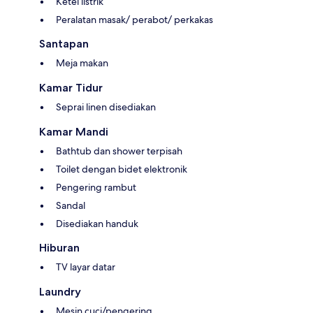
Ketel listrik
Peralatan masak/ perabot/ perkakas
Santapan
Meja makan
Kamar Tidur
Seprai linen disediakan
Kamar Mandi
Bathtub dan shower terpisah
Toilet dengan bidet elektronik
Pengering rambut
Sandal
Disediakan handuk
Hiburan
TV layar datar
Laundry
Mesin cuci/pengering