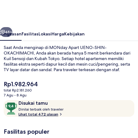
UENO-
SHIN-
OKACHIMACHI
belumnya
Berikutnya
45+
Ringkasan
Fasilitas
Lokasi
Harga
Kebijakan
Saat Anda menginap di MONday Apart UENO-SHIN-
OKACHIMACHI, Anda akan berada hanya 5 menit berkendara dari
Kuil Sensoji dan Kubah Tokyo. Setiap hotel apartemen memiliki
fasilitas ekstra seperti dapur kecil dan mesin cuci/pengering, serta
TV layar datar dan sandal. Para traveler terkesan dengan staf.
Properti ini berada dekat dengan transportasi umum: Stasiun Shin-
okachimachi berjarak 2 menit dan Stasiun Inaricho berjarak 5 menit.
Harga
Rp1.982.964
saat
total Rp2.181.260
ini
7 Agu - 8 Agu
Bagian depan properti
Rp1.982.964
Ulasan
9,4
Disukai tamu
D
dari
Dinilai terbaik oleh traveler
i
Lihat total 472 ulasan
10,
n
Disukai
i
tamu
Fasilitas populer
l
a