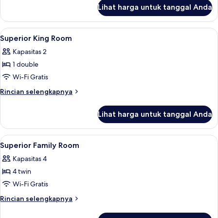
(Japanese,
lanjut
Lihat harga untuk tanggal Anda
untuk
Up
Kamar
to
Deluks,
Lihat
Brankas, Wi-Fi gratis, dan seprai linen
5
1
Bebas
Superior King Room
semua
adults)
Asap
Kapasitas 2
Rokok
foto
(Japanese,
1 double
untuk
Up
Superior
Wi-Fi Gratis
to
King
5
Rincian
Rincian selengkapnya
adults)
Room
lebih
lanjut
Lihat harga untuk tanggal Anda
untuk
Superior
King
Lihat
Brankas, Wi-Fi gratis, dan seprai linen
1
Room
Superior Family Room
semua
Kapasitas 4
foto
4 twin
untuk
Superior
Wi-Fi Gratis
Family
Rincian
Rincian selengkapnya
Room
lebih
lanjut