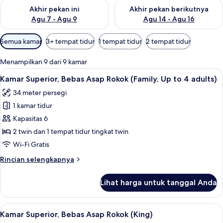
Periksa ketersediaan untuk akhir pekan ini Agu 7 - Agu 9
Periksa ketersediaan untuk ak
Akhir pekan ini
Akhir pekan berikutnya
Agu 7 - Agu 9
Agu 14 - Agu 16
Filter
Semua kamar
3+ tempat tidur
1 tempat tidur
2 tempat tidur
tersedia
untuk
Menampilkan 9 dari 9 kamar
kamar
Lihat
Kamar Superior, Bebas Asap Rokok (Fami
9
Kamar Superior, Bebas Asap Rokok (Family, Up to 4 adults)
semua
34 meter persegi
foto
1 kamar tidur
untuk
Kamar
Kapasitas 6
Superior,
2 twin dan 1 tempat tidur tingkat twin
Bebas
Wi-Fi Gratis
Asap
Rincian
Rincian selengkapnya
Rokok
lebih
(Family,
lanjut
Lihat harga untuk tanggal Anda
untuk
Up
Kamar
to
Superior,
Lihat
Brankas, Wi-Fi gratis, dan seprai linen
4
5
Bebas
Kamar Superior, Bebas Asap Rokok (King)
semua
adults)
Asap