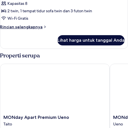
Up
Kamar
Kapasitas 8
to
Deluks,
5
2 twin, 1 tempat tidur sofa twin dan 3 futon twin
adults)
Bebas
Wi-Fi Gratis
Asap
Rincian
Rincian selengkapnya
Rokok
lebih
(Japanese,
lanjut
Lihat harga untuk tanggal Anda
untuk
Up
Kamar
to
Deluks,
Properti serupa
6
Bebas
adults)
Asap
MONday Apart Premium Ueno
MONday 
Rokok
(Japanese,
Up
to
6
adults)
MONday
MONda
MONday Apart Premium Ueno
MONda
Apart
Apart
Taito
Ueno
Premium
Premiu