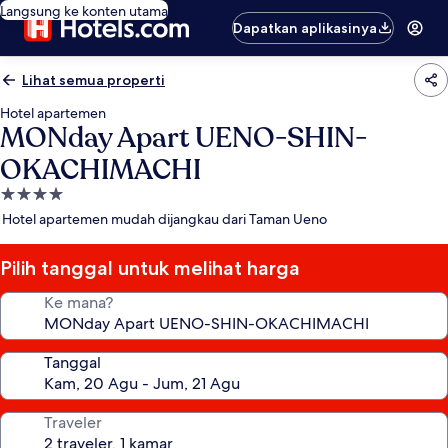
Langsung ke konten utama
Dapatkan aplikasinya
Lihat semua properti
Hotel apartemen
MONday Apart UENO-SHIN-
OKACHIMACHI
Properti
bintang
Hotel apartemen mudah dijangkau dari Taman Ueno
4.0
Pilih tanggal untuk melihat harga
Ke mana?
Tanggal
Traveler