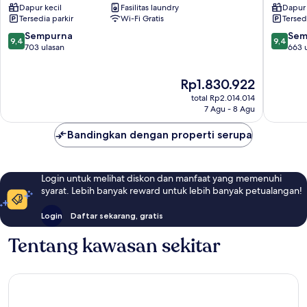
Dapur kecil
Fasilitas laundry
Dapur 
Ueno
Ueno
Tersedia parkir
Wi-Fi Gratis
Tersed
Taito
Okachim
Ueno
9.4
9.4
Sempurna
Sem
9,4
9,4
dari
dari
703 ulasan
663 
10,
10,
Sempurna,
Sempur
Harga
Rp1.830.922
703
663
sekarang
ulasan
ulasan
total Rp2.014.014
Rp1.830.922
7 Agu - 8 Agu
Bandingkan dengan properti serupa
Login untuk melihat diskon dan manfaat yang memenuhi
syarat. Lebih banyak reward untuk lebih banyak petualangan!
Login
Daftar sekarang, gratis
Tentang kawasan sekitar