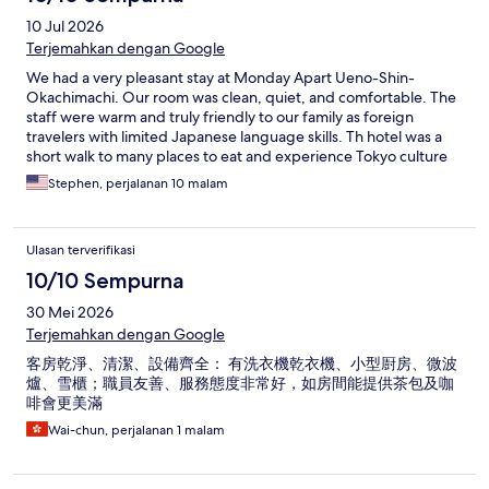
10 Jul 2026
Terjemahkan dengan Google
We had a very pleasant stay at Monday Apart Ueno-Shin-
Okachimachi. Our room was clean, quiet, and comfortable. The
staff were warm and truly friendly to our family as foreign
travelers with limited Japanese language skills. Th hotel was a
short walk to many places to eat and experience Tokyo culture
and entertainment.
Stephen, perjalanan 10 malam
Ulasan terverifikasi
10/10 Sempurna
30 Mei 2026
Terjemahkan dengan Google
客房乾淨、清潔、設備齊全： 有洗衣機乾衣機、小型㕑房、微波
爐、雪櫃；職員友善、服務態度非常好，如房間能提供茶包及咖
啡會更美滿
Wai-chun, perjalanan 1 malam