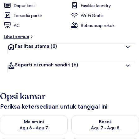
i
Dapur kecil
Fasilitas laundry
t
Tersedia parkir
Wi-Fi Gratis
e
AC
Bebas asap rokok
r
b
Lihat semua
a
i
Fasilitas utama
(8)
k
o
Seperti di rumah sendiri
(6)
l
e
h
t
Opsi kamar
r
a
v
Periksa ketersediaan untuk tanggal ini
e
l
Periksa ketersediaan untuk malam ini Agu 6 - Agu 7
Periksa ketersediaan untuk be
e
Malam ini
Besok
r
Agu 6 - Agu 7
Agu 7 - Agu 8