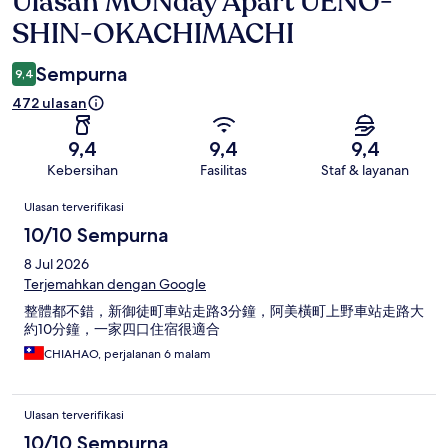
Ulasan MONday Apart UENO-
SHIN-OKACHIMACHI
Sempurna
9,4
472 ulasan
9,4
9,4
9,4
Kebersihan
Fasilitas
Staf & layanan
Ulasan
Ulasan terverifikasi
10/10 Sempurna
8 Jul 2026
Terjemahkan dengan Google
整體都不錯，新御徒町車站走路3分鐘，阿美橫町上野車站走路大
約10分鐘，一家四口住宿很適合
CHIAHAO, perjalanan 6 malam
Ulasan terverifikasi
10/10 Sempurna