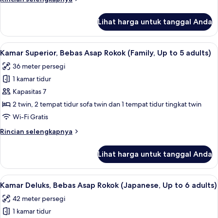
(Run
lebih
lanjut
of
Lihat harga untuk tanggal Anda
untuk
House,
Kamar,
Bed
Bebas
Lihat
Kamar Superior, Bebas Asap Rokok (Famil
14
Type
Asap
Kamar Superior, Bebas Asap Rokok (Family, Up to 5 adults)
semua
Rokok
not
36 meter persegi
(Run
foto
Guaranteed)
of
1 kamar tidur
untuk
House,
Kamar
Kapasitas 7
Bed
Superior,
Type
2 twin, 2 tempat tidur sofa twin dan 1 tempat tidur tingkat twin
not
Bebas
Wi-Fi Gratis
Guaranteed)
Asap
Rincian
Rincian selengkapnya
Rokok
lebih
(Family,
lanjut
Lihat harga untuk tanggal Anda
untuk
Up
Kamar
to
Superior,
Lihat
Kamar Deluks, Bebas Asap Rokok (Japane
5
16
Bebas
Kamar Deluks, Bebas Asap Rokok (Japanese, Up to 6 adults)
semua
adults)
Asap
42 meter persegi
Rokok
foto
(Family,
1 kamar tidur
untuk