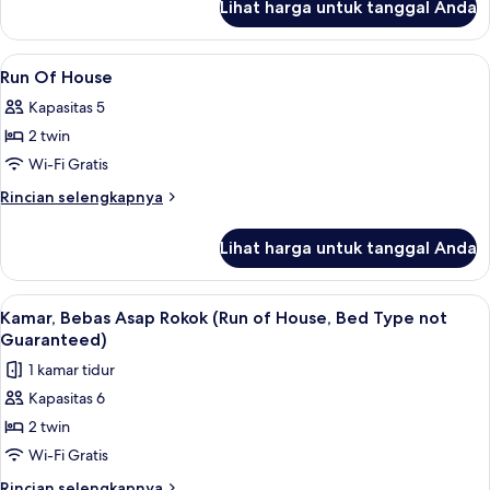
Lihat harga untuk tanggal Anda
untuk
Superior
Family
Lihat
Lemari es, microwave, kompor, dan ketel
1
Room
Run Of House
semua
Kapasitas 5
foto
2 twin
untuk
Run
Wi-Fi Gratis
Of
Rincian
Rincian selengkapnya
House
lebih
lanjut
Lihat harga untuk tanggal Anda
untuk
Run
Of
Lihat
Lemari es, microwave, kompor, dan ketel
6
House
Kamar, Bebas Asap Rokok (Run of House, Bed Type not
semua
Guaranteed)
foto
1 kamar tidur
untuk
Kapasitas 6
Kamar,
2 twin
Bebas
Asap
Wi-Fi Gratis
Rokok
Rincian
Rincian selengkapnya