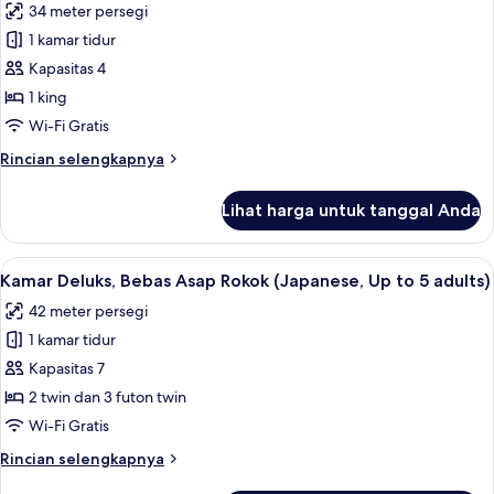
34 meter persegi
Rokok
foto
(Family,
1 kamar tidur
untuk
Up
Kamar
Kapasitas 4
to
Superior,
4
1 king
adults)
Bebas
Wi-Fi Gratis
Asap
Rincian
Rincian selengkapnya
Rokok
lebih
(King)
lanjut
Lihat harga untuk tanggal Anda
untuk
Kamar
Superior,
Lihat
Kamar Deluks, Bebas Asap Rokok (Japane
16
Bebas
Kamar Deluks, Bebas Asap Rokok (Japanese, Up to 5 adults)
semua
Asap
42 meter persegi
Rokok
foto
(King)
1 kamar tidur
untuk
Kamar
Kapasitas 7
Deluks,
2 twin dan 3 futon twin
Bebas
Wi-Fi Gratis
Asap
Rincian
Rincian selengkapnya
Rokok
lebih