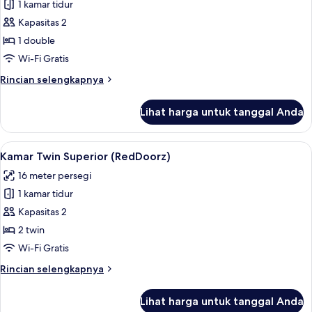
1 kamar tidur
untuk
Kamar
Kapasitas 2
Double
1 double
Superior
Wi-Fi Gratis
(RedDoorz)
Rincian
Rincian selengkapnya
lebih
lanjut
Lihat harga untuk tanggal Anda
untuk
Kamar
Double
Lihat
Kamar Twin Superior (RedDoorz) | Wi-F
10
Superior
Kamar Twin Superior (RedDoorz)
semua
(RedDoorz)
16 meter persegi
foto
1 kamar tidur
untuk
Kamar
Kapasitas 2
Twin
2 twin
Superior
Wi-Fi Gratis
(RedDoorz)
Rincian
Rincian selengkapnya
lebih
lanjut
Lihat harga untuk tanggal Anda
untuk