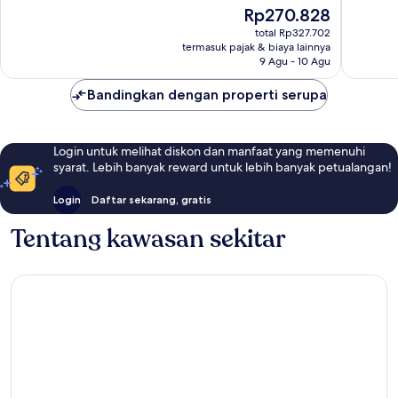
10,
10,
Harga
Rp270.828
Sangat
Sempur
sekarang
Baik,
1
total Rp327.702
Rp270.828
termasuk pajak & biaya lainnya
1
ulasan
9 Agu - 10 Agu
ulasan
Bandingkan dengan properti serupa
Login untuk melihat diskon dan manfaat yang memenuhi
syarat. Lebih banyak reward untuk lebih banyak petualangan!
Login
Daftar sekarang, gratis
Tentang kawasan sekitar