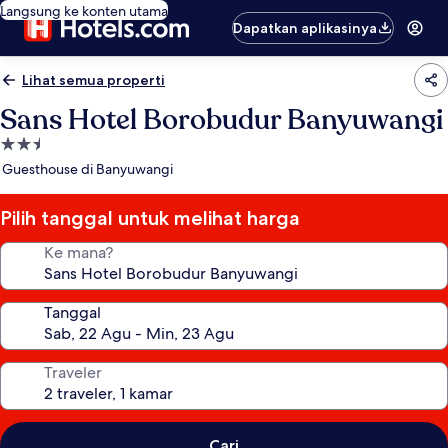
Langsung ke konten utama
Dapatkan aplikasinya
Lihat semua properti
Sans Hotel Borobudur Banyuwangi
Properti
bintang
Guesthouse di Banyuwangi
2.5
Pilih tanggal untuk melihat harga
Ke mana?
Tanggal
Traveler
Cari