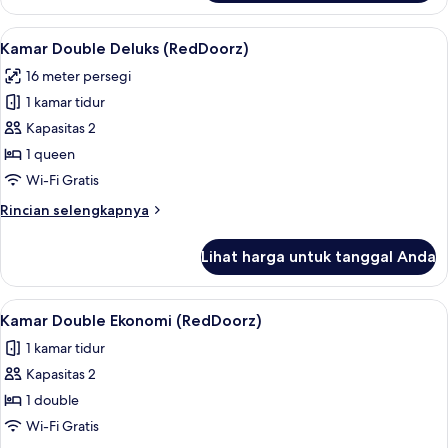
Kamar
Twin
Lihat
Kamar Double Deluks (RedDoorz) | Wi-
8
Superior
Kamar Double Deluks (RedDoorz)
semua
(RedDoorz)
16 meter persegi
foto
1 kamar tidur
untuk
Kamar
Kapasitas 2
Double
1 queen
Deluks
Wi-Fi Gratis
(RedDoorz)
Rincian
Rincian selengkapnya
lebih
lanjut
Lihat harga untuk tanggal Anda
untuk
Kamar
Double
Lihat
Wi-Fi gratis
5
Deluks
Kamar Double Ekonomi (RedDoorz)
semua
(RedDoorz)
1 kamar tidur
foto
Kapasitas 2
untuk
Kamar
1 double
Double
Wi-Fi Gratis
Ekonomi