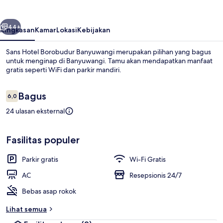
Banyuwangi
belumnya
Berikutnya
44+
Ringkasan
Kamar
Lokasi
Kebijakan
Sans Hotel Borobudur Banyuwangi merupakan pilihan yang bagus
untuk menginap di Banyuwangi. Tamu akan mendapatkan manfaat
gratis seperti WiFi dan parkir mandiri.
Ulasan
Bagus
6,0
6,0 dari 10
24 ulasan eksternal
Bagian depan properti
Fasilitas populer
Parkir gratis
Wi-Fi Gratis
AC
Resepsionis 24/7
Bebas asap rokok
Lihat semua