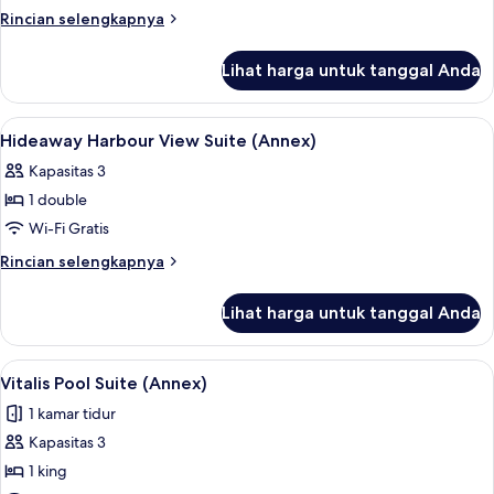
Grand
Rincian
Rincian selengkapnya
Harbour
lebih
lanjut
View
Lihat harga untuk tanggal Anda
untuk
Suite
Superior
Grand
Lihat
Seprai premium, minibar, brankas, dan
5
Harbour
Hideaway Harbour View Suite (Annex)
semua
View
Kapasitas 3
Suite
foto
1 double
untuk
Hideaway
Wi-Fi Gratis
Harbour
Rincian
Rincian selengkapnya
View
lebih
lanjut
Suite
Lihat harga untuk tanggal Anda
untuk
(Annex)
Hideaway
Harbour
Lihat
Seprai premium, minibar, brankas, dan
5
View
Vitalis Pool Suite (Annex)
semua
Suite
1 kamar tidur
(Annex)
foto
Kapasitas 3
untuk
Vitalis
1 king