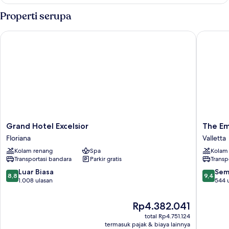
Solis
Superior
Properti serupa
Suite
(Annex)
Grand Hotel Excelsior
The Emba
Grand
The
Grand Hotel Excelsior
The Em
Hotel
Embass
Floriana
Valletta
Excelsior
Valletta
Kolam renang
Spa
Kolam
Floriana
Hotel
Transportasi bandara
Parkir gratis
Transp
Valletta
8.8
9.4
Luar Biasa
Sem
8,8
9,4
dari
dari
1.008 ulasan
544 
10,
10,
Luar
Sempur
Harga
Rp4.382.041
Biasa,
544
sekarang
total Rp4.751.124
1.008
ulasan
Rp4.382.041
termasuk pajak & biaya lainnya
ulasan