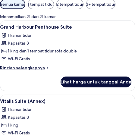
Filter
Semua kamar
1 tempat tidur
2 tempat tidur
3+ tempat tidur
tersedia
untuk
Menampilkan 21 dari 21 kamar
kamar
Lihat
Seprai premium, minibar, brankas, dan
4
Grand Harbour Penthouse Suite
semua
1 kamar tidur
foto
Kapasitas 3
untuk
Grand
1 king dan 1 tempat tidur sofa double
Harbour
Wi-Fi Gratis
Penthouse
Rincian
Rincian selengkapnya
Suite
lebih
lanjut
Lihat harga untuk tanggal Anda
untuk
Grand
Harbour
Lihat
Seprai premium, minibar, brankas, dan
5
Penthouse
Vitalis Suite (Annex)
semua
Suite
1 kamar tidur
foto
Kapasitas 3
untuk
Vitalis
1 king
Suite
Wi-Fi Gratis