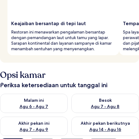
Keajaiban bersantap di tepi laut
Tempat
Restoran ini menawarkan pengalaman bersantap
Spa laya
dengan pemandangan laut untuk tamu yang lapar.
perawat
Sarapan kontinental dan layanan sampanye di kamar
dan pija
menambah sentuhan yang menyenangkan.
melengk
Opsi kamar
Periksa ketersediaan untuk tanggal ini
Periksa ketersediaan untuk malam ini Agu 6 - Agu 7
Periksa ketersediaan untuk be
Malam ini
Besok
Agu 6 - Agu 7
Agu 7 - Agu 8
Periksa ketersediaan untuk akhir pekan ini Agu 7 - Agu 9
Periksa ketersediaan untuk ak
Akhir pekan ini
Akhir pekan berikutnya
Agu 7 - Agu 9
Agu 14 - Agu 16