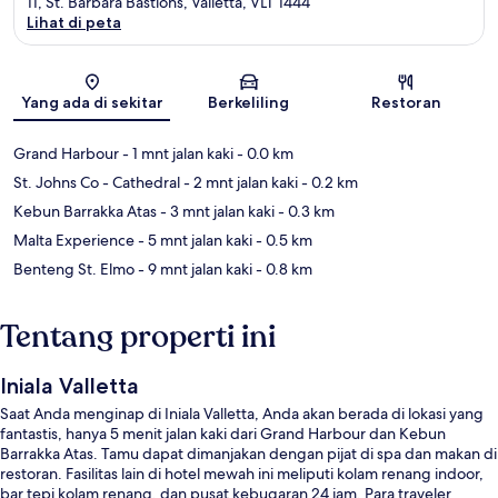
11, St. Barbara Bastions, Valletta, VLT 1444
Lihat di peta
Peta
Yang ada di sekitar
Berkeliling
Restoran
Grand Harbour
- 1 mnt jalan kaki
- 0.0 km
St. Johns Co - Cathedral
- 2 mnt jalan kaki
- 0.2 km
Kebun Barrakka Atas
- 3 mnt jalan kaki
- 0.3 km
Malta Experience
- 5 mnt jalan kaki
- 0.5 km
Benteng St. Elmo
- 9 mnt jalan kaki
- 0.8 km
Tentang properti ini
Iniala Valletta
Saat Anda menginap di Iniala Valletta, Anda akan berada di lokasi yang
fantastis, hanya 5 menit jalan kaki dari Grand Harbour dan Kebun
Barrakka Atas. Tamu dapat dimanjakan dengan pijat di spa dan makan di
restoran. Fasilitas lain di hotel mewah ini meliputi kolam renang indoor,
bar tepi kolam renang, dan pusat kebugaran 24 jam. Para traveler