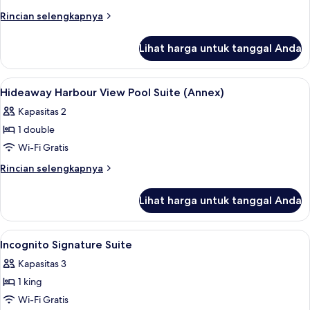
(Annex)
Rincian
Rincian selengkapnya
lebih
lanjut
Lihat harga untuk tanggal Anda
untuk
Vitalis
Suite
Lihat
Seprai premium, minibar, brankas, dan
11
(Annex)
Hideaway Harbour View Pool Suite (Annex)
semua
Kapasitas 2
foto
1 double
untuk
Hideaway
Wi-Fi Gratis
Harbour
Rincian
Rincian selengkapnya
View
lebih
lanjut
Pool
Lihat harga untuk tanggal Anda
untuk
Suite
Hideaway
(Annex)
Harbour
Lihat
Incognito Signature Suite | Seprai pr
4
View
Incognito Signature Suite
semua
Pool
Kapasitas 3
Suite
foto
(Annex)
1 king
untuk
Incognito
Wi-Fi Gratis