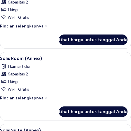
Kapasitas 2
untuk
Solis
1 king
Grand
Wi-Fi Gratis
Suite
Rincian
Rincian selengkapnya
(Annex)
lebih
lanjut
Lihat harga untuk tanggal Anda
untuk
Solis
Grand
Lihat
Solis Room (Annex) | Seprai premium, 
1
Suite
Solis Room (Annex)
semua
(Annex)
1 kamar tidur
foto
Kapasitas 2
untuk
Solis
1 king
Room
Wi-Fi Gratis
(Annex)
Rincian
Rincian selengkapnya
lebih
lanjut
Lihat harga untuk tanggal Anda
untuk
Solis
Room
Lihat
Solis Suite (Annex) | Seprai premium, 
1
(Annex)
Solis Suite (Annex)