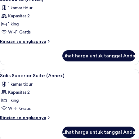
semua
1 kamar tidur
foto
Kapasitas 2
untuk
Solis
1 king
Suite
Wi-Fi Gratis
(Annex)
Rincian
Rincian selengkapnya
lebih
lanjut
Lihat harga untuk tanggal Anda
untuk
Solis
Suite
Lihat
Solis Superior Suite (Annex) | Seprai 
1
(Annex)
Solis Superior Suite (Annex)
semua
1 kamar tidur
foto
Kapasitas 2
untuk
Solis
1 king
Superior
Wi-Fi Gratis
Suite
Rincian
Rincian selengkapnya
(Annex)
lebih
lanjut
Lihat harga untuk tanggal Anda
untuk