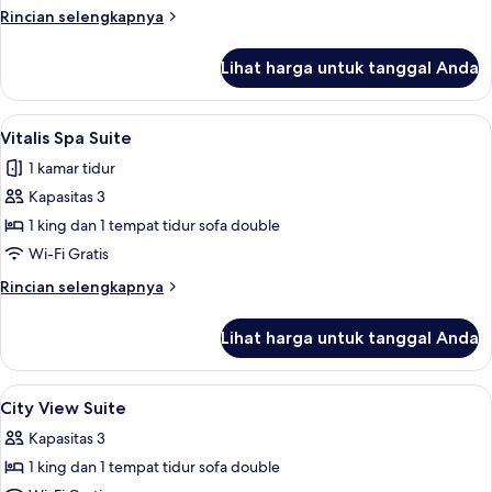
Signature
Rincian
Rincian selengkapnya
Suite
lebih
lanjut
Lihat harga untuk tanggal Anda
untuk
Incognito
Signature
Lihat
Seprai premium, minibar, brankas, dan
5
Suite
Vitalis Spa Suite
semua
1 kamar tidur
foto
Kapasitas 3
untuk
Vitalis
1 king dan 1 tempat tidur sofa double
Spa
Wi-Fi Gratis
Suite
Rincian
Rincian selengkapnya
lebih
lanjut
Lihat harga untuk tanggal Anda
untuk
Vitalis
Spa
Lihat
Seprai premium, minibar, brankas, dan
4
Suite
City View Suite
semua
Kapasitas 3
foto
1 king dan 1 tempat tidur sofa double
untuk