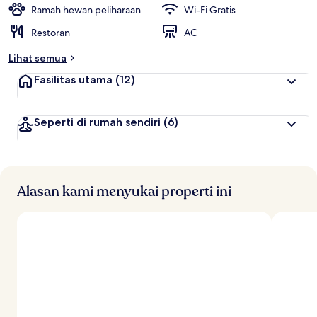
t
Ramah hewan peliharaan
Wi-Fi Gratis
e
Restoran
AC
r
b
Lihat semua
a
i
Fasilitas utama
(12)
k
o
Seperti di rumah sendiri
(6)
l
e
h
t
r
Alasan kami menyukai properti ini
a
v
e
l
e
r