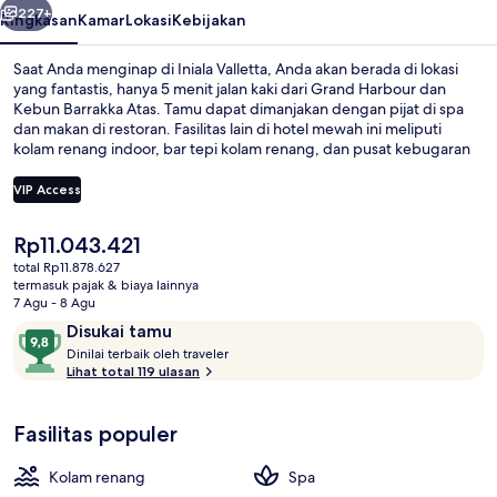
227+
Ringkasan
Kamar
Lokasi
Kebijakan
Saat Anda menginap di Iniala Valletta, Anda akan berada di lokasi
yang fantastis, hanya 5 menit jalan kaki dari Grand Harbour dan
Kebun Barrakka Atas. Tamu dapat dimanjakan dengan pijat di spa
dan makan di restoran. Fasilitas lain di hotel mewah ini meliputi
kolam renang indoor, bar tepi kolam renang, dan pusat kebugaran
24 jam. Para traveler terkesan dengan staf.
VIP Access
Harga
Rp11.043.421
Kolam renang indoor dan kolam ren
saat
total Rp11.878.627
ini
termasuk pajak & biaya lainnya
Rp11.043.421
7 Agu - 8 Agu
Ulasan
9,8
Disukai tamu
D
dari
Dinilai terbaik oleh traveler
i
Lihat total 119 ulasan
10,
n
Disukai
i
tamu
Fasilitas populer
l
a
i
Kolam renang
Spa