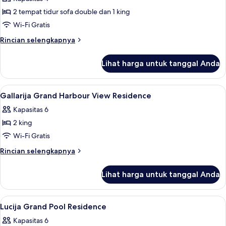
untuk
Presidential
2 tempat tidur sofa double dan 1 king
Harbour
Wi-Fi Gratis
View
Rincian
Rincian selengkapnya
Residence
lebih
with
lanjut
Lihat harga untuk tanggal Anda
untuk
Plunge
Presidential
Pool
Harbour
Lihat
Gallarija Grand Harbour View Residenc
6
View
Gallarija Grand Harbour View Residence
semua
Residence
Kapasitas 6
with
foto
Plunge
2 king
untuk
Pool
Gallarija
Wi-Fi Gratis
Grand
Rincian
Rincian selengkapnya
Harbour
lebih
lanjut
View
Lihat harga untuk tanggal Anda
untuk
Residence
Gallarija
Grand
Lihat
Seprai premium, minibar, brankas, dan
5
Harbour
Lucija Grand Pool Residence
semua
View
Kapasitas 6
Residence
foto