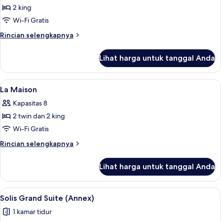
2 king
untuk
Lucija
Wi-Fi Gratis
Grand
Rincian
Rincian selengkapnya
Pool
lebih
lanjut
Residence
Lihat harga untuk tanggal Anda
untuk
Lucija
Grand
Lihat
La Maison | Seprai premium, mini
13
Pool
La Maison
semua
Residence
Kapasitas 8
foto
2 twin dan 2 king
untuk
La
Wi-Fi Gratis
Maison
Rincian
Rincian selengkapnya
lebih
lanjut
Lihat harga untuk tanggal Anda
untuk
La
Maison
Lihat
Solis Grand Suite (Annex) | Seprai pre
1
Solis Grand Suite (Annex)
semua
1 kamar tidur
foto