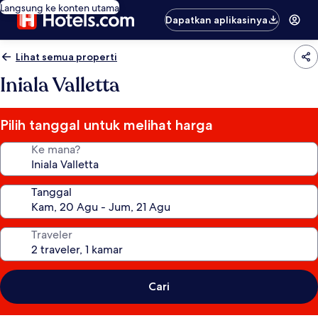
Langsung ke konten utama
Dapatkan aplikasinya
Lihat semua properti
Iniala Valletta
Pilih tanggal untuk melihat harga
Ke mana?
Tanggal
Traveler
Cari