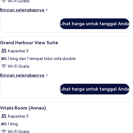
City
Wi-Fi Gratis
View
Rincian
Rincian selengkapnya
Suite
lebih
lanjut
Lihat harga untuk tanggal Anda
untuk
City
View
Lihat
Seprai premium, minibar, brankas, dan
5
Suite
Grand Harbour View Suite
semua
Kapasitas 3
foto
1 king dan 1 tempat tidur sofa double
untuk
Grand
Wi-Fi Gratis
Harbour
Rincian
Rincian selengkapnya
View
lebih
lanjut
Suite
Lihat harga untuk tanggal Anda
untuk
Grand
Harbour
Lihat
Seprai premium, minibar, brankas, dan
6
View
Vitalis Room (Annex)
semua
Suite
Kapasitas 3
foto
1 king
untuk
Vitalis
Wi-Fi Gratis