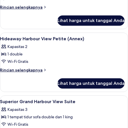
Room
Rincian
Rincian selengkapnya
(Annex)
lebih
lanjut
Lihat harga untuk tanggal Anda
untuk
Vitalis
Room
Lihat
Seprai premium, minibar, brankas, dan
5
(Annex)
Hideaway Harbour View Petite (Annex)
semua
Kapasitas 2
foto
1 double
untuk
Hideaway
Wi-Fi Gratis
Harbour
Rincian
Rincian selengkapnya
View
lebih
lanjut
Petite
Lihat harga untuk tanggal Anda
untuk
(Annex)
Hideaway
Harbour
Lihat
Seprai premium, minibar, brankas, dan
4
View
Superior Grand Harbour View Suite
semua
Petite
Kapasitas 3
(Annex)
foto
1 tempat tidur sofa double dan 1 king
untuk
Superior
Wi-Fi Gratis