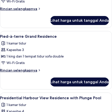
Pool
Wi-Fi Gratis
Suite
Rincian
Rincian selengkapnya
(Annex)
lebih
lanjut
Lihat harga untuk tanggal Anda
untuk
Vitalis
Pool
Lihat
Seprai premium, minibar, brankas, dan
9
Suite
Pied-à-terre Grand Residence
semua
(Annex)
1 kamar tidur
foto
Kapasitas 3
untuk
Pied-
1 king dan 1 tempat tidur sofa double
à-
Wi-Fi Gratis
terre
Rincian
Rincian selengkapnya
Grand
lebih
Residence
lanjut
Lihat harga untuk tanggal Anda
untuk
Pied-
à-
Lihat
Smart TV 55-cm dengan saluran TV ka
6
terre
Presidential Harbour View Residence with Plunge Pool
semua
Grand
1 kamar tidur
Residence
foto
Kapasitas 4