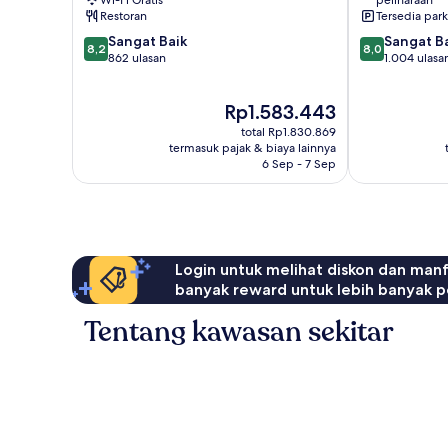
Wi-Fi Gratis
peliharaan
Restoran
Tersedia park
8.2
8.0
Sangat Baik
Sangat B
8,2
8,0
dari
dari
862 ulasan
1.004 ulasa
10,
10,
Sangat
Sangat
Harga
Rp1.583.443
Baik,
Baik,
sekarang
862
1.004
total Rp1.830.869
Rp1.583.443
ulasan
ulasan
termasuk pajak & biaya lainnya
6 Sep - 7 Sep
Login untuk melihat diskon dan man
banyak reward untuk lebih banyak p
Tentang kawasan sekitar