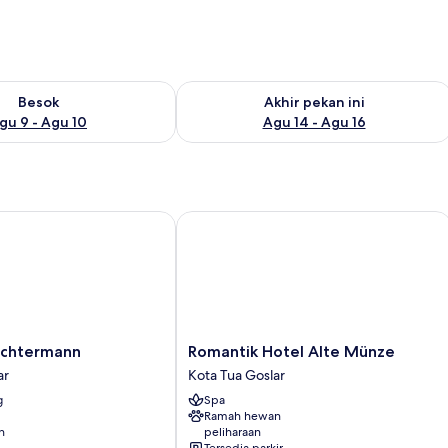
sediaan untuk besok Agu 9 - Agu 10
Periksa ketersediaan untuk akhir pekan
Besok
Akhir pekan ini
gu 9 - Agu 10
Agu 14 - Agu 16
htermann
Romantik Hotel Alte Münze
Romantik
Achtermann
Romantik Hotel Alte Münze
Hotel
ar
Kota Tua Goslar
Alte
g
Spa
Münze
Ramah hewan
Kota
n
peliharaan
Tua