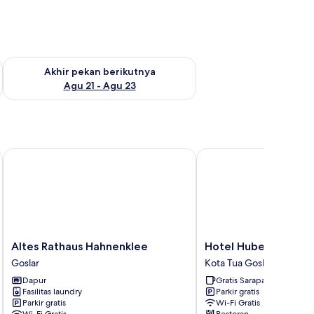
 ini Agu 14 - Agu 16
Periksa ketersediaan untuk akhir pekan berikutnya Agu 21 - A
Akhir pekan berikutnya
Agu 21 - Agu 23
Altes Rathaus Hahnenklee
Hotel Hubertus Hof
Altes
Hotel
Altes Rathaus Hahnenklee
Hotel Hubertus Hof
Rathaus
Hubertus
Goslar
Kota Tua Goslar
Hahnenklee
Hof
Dapur
Gratis Sarapan
Goslar
Kota
Fasilitas laundry
Parkir gratis
Tua
Parkir gratis
Wi-Fi Gratis
Goslar