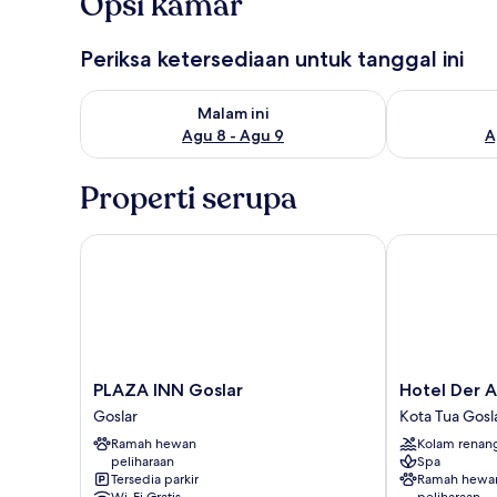
Opsi kamar
Periksa ketersediaan untuk tanggal ini
Periksa ketersediaan untuk malam ini Agu 8 - Agu 9
Periksa keter
Malam ini
Agu 8 - Agu 9
A
Properti serupa
PLAZA INN Goslar
Hotel Der Ac
PLAZA
Hotel
PLAZA INN Goslar
Hotel Der 
INN
Der
Goslar
Kota Tua Gosl
Goslar
Achtermann
Ramah hewan
Kolam renan
Goslar
Kota
peliharaan
Spa
Tua
Tersedia parkir
Ramah hewa
Goslar