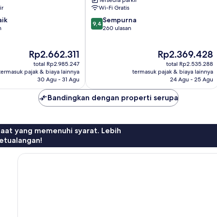
Tersedia parkir
Goslar
ir
Wi-Fi Gratis
9.4
aik
Sempurna
9,4
dari
n
260 ulasan
10,
Sempurna,
Harga
Harga
Rp2.662.311
Rp2.369.428
260
sekarang
sekarang
ulasan
total Rp2.985.247
total Rp2.535.288
Rp2.662.311
Rp2.369.428
termasuk pajak & biaya lainnya
termasuk pajak & biaya lainnya
30 Agu - 31 Agu
24 Agu - 25 Agu
Bandingkan dengan properti serupa
faat yang memenuhi syarat. Lebih
etualangan!