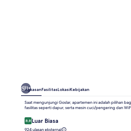
1+
Ringkasan
Fasilitas
Lokasi
Kebijakan
Saat mengunjungi Goslar, apartemen ini adalah pilihan b
fasilitas seperti dapur, serta mesin cuci/pengering dan WiFi
Ulasan
Luar Biasa
8,8
8,8 dari 10
924 ulasan eksternal