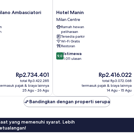
Hotel
ilano Ambasciatori
Hotel Manin
Manin
Milan Centre
Milan
an
Ramah hewan
Centre
n
peliharaan
Tersedia parkir
Wi-Fi Gratis
Restoran
9.0
Istimewa
9,0
dari
1.011 ulasan
10,
Istimewa,
Harga
Harga
Rp2.734.401
Rp2.416.022
1.011
sekarang
sekarang
ulasan
total Rp3.422.285
total Rp3.072.068
Rp2.734.401
Rp2.416.022
termasuk pajak & biaya lainnya
termasuk pajak & biaya lainnya
25 Agu - 26 Agu
14 Agu - 15 Agu
Bandingkan dengan properti serupa
faat yang memenuhi syarat. Lebih
etualangan!