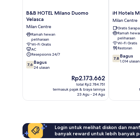
B&B
iH
B&B HOTEL Milano Duomo
iH Hotels M
HOTEL
Hotels
Velasca
Milan Centre
Milano
Milano
Milan Centre
Gratis Sarap
Duomo
Ambasciatori
Ramah hewa
Velasca
Ramah hewan
Milan
peliharaan
peliharaan
Milan
Centre
Wi-Fi Gratis
Wi-Fi Gratis
Centre
Restoran
AC
Resepsionis 24/7
7.8
Bagus
7,8
dari
1.014 ulasan
7.6
Bagus
7,6
10,
dari
24 ulasan
Bagus,
10,
Harga
Rp2.173.662
1.014
Bagus,
sekarang
ulasan
24
total Rp2.784.751
Rp2.173.662
termasuk pajak & biaya lainnya
ulasan
23 Agu - 24 Agu
Login untuk melihat diskon dan man
banyak reward untuk lebih banyak p