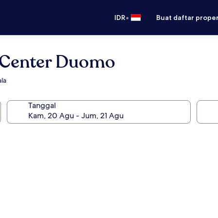
•
IDR
Buat daftar prope
y Center Duomo
ala
Tanggal