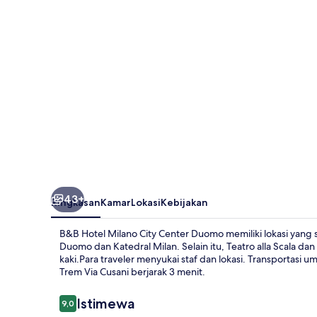
City
Center
Duomo
43+
Ringkasan
Kamar
Lokasi
Kebijakan
B&B Hotel Milano City Center Duomo memiliki lokasi yang str
Duomo dan Katedral Milan. Selain itu, Teatro alla Scala dan 
kaki.Para traveler menyukai staf dan lokasi. Transportasi u
Trem Via Cusani berjarak 3 menit.
Ulasan
Istimewa
9,0
9,0 dari 10