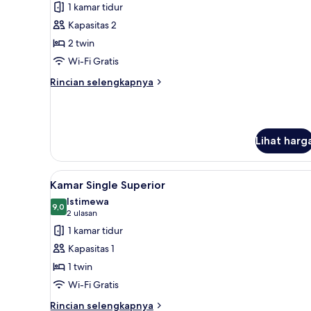
1 kamar tidur
Asap
foto
Rokok,
Kapasitas 2
untuk
teras
Kamar
2 twin
Twin
Wi-Fi Gratis
Standar,
Rincian
Rincian selengkapnya
difabel
lebih
mobilitas
lanjut
untuk
Kamar
Lihat harg
Twin
Standar,
difabel
Lihat
Kamar Single Superior | Branka
mobilitas
5
Kamar Single Superior
semua
Istimewa
foto
9,0
9,0 dari 10
(2
2 ulasan
untuk
ulasan)
1 kamar tidur
Kamar
Kapasitas 1
Single
1 twin
Superior
Wi-Fi Gratis
Rincian
Rincian selengkapnya