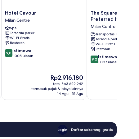
Hotel
The
Hotel Cavour
The Square Milano 
Cavour
Square
Preferred Hotels & 
Milan Centre
Milan
Milano
Milan Centre
Spa
Centre
Duomo
Tersedia parkir
-
Transportasi bandara
Wi-Fi Gratis
Tersedia parkir
Preferred
Restoran
Wi-Fi Gratis
Hotels
Restoran
9.0
Istimewa
&
9,0
dari
1.005 ulasan
9.2
Resorts
Istimewa
9,2
10,
dari
Milan
1.007 ulasan
Istimewa,
10,
Centre
1.005
Istimewa,
Harga
Ha
Rp2.916.180
R
ulasan
1.007
sekarang
se
total Rp3.622.242
ulasan
Rp2.916.180
Rp
termasuk pajak & biaya lainnya
termasuk paj
14 Agu - 15 Agu
Login
Daftar sekarang, gratis