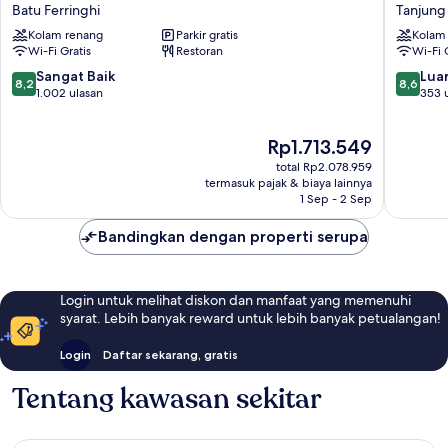
La
by
Batu Ferringhi
Tanjung
Golden
the
Kolam renang
Parkir gratis
Kolam
Sands,
Beach
Wi-Fi Gratis
Restoran
Wi-Fi 
Penang
Penang
Batu
Tanjung
8.2
8.6
Sangat Baik
Luar
8,2
8,6
Ferringhi
Tokong
dari
dari
1.002 ulasan
353 
10,
10,
Sangat
Luar
Harga
Rp1.713.549
Baik,
Biasa,
sekarang
1.002
353
total Rp2.078.959
Rp1.713.549
ulasan
ulasan
termasuk pajak & biaya lainnya
1 Sep - 2 Sep
Bandingkan dengan properti serupa
Login untuk melihat diskon dan manfaat yang memenuhi
syarat. Lebih banyak reward untuk lebih banyak petualangan!
Login
Daftar sekarang, gratis
Tentang kawasan sekitar