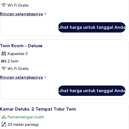
Tempat
Wi-Fi Gratis
Tidur
Rincian
Rincian selengkapnya
King
lebih
(High
lanjut
Lihat harga untuk tanggal Anda
Floor)
untuk
Kamar
Deluks,
Lihat
Brankas, meja kerja, ruang kerja rama
6
1
Twin Room - Deluxe
semua
Tempat
Kapasitas 3
Tidur
foto
King
2 twin
untuk
(High
Twin
Wi-Fi Gratis
Floor)
Room
Rincian
Rincian selengkapnya
-
lebih
lanjut
Deluxe
Lihat harga untuk tanggal Anda
untuk
Twin
Room
Lihat
Brankas, meja kerja, ruang kerja rama
6
-
Kamar Deluks, 2 Tempat Tidur Twin
semua
Deluxe
Pemandangan bukit
foto
33 meter persegi
untuk