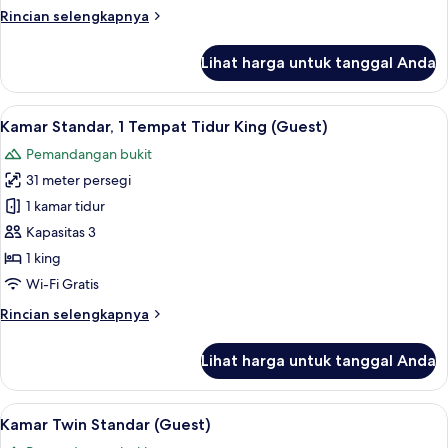
Deluxe
Rincian
Rincian selengkapnya
High
lebih
lanjut
Floor
Lihat harga untuk tanggal Anda
untuk
With
Twin
Sofa
Deluxe
Lihat
Brankas, meja kerja, ruang kerja rama
6
Bed
High
Kamar Standar, 1 Tempat Tidur King (Guest)
semua
Floor
Pemandangan bukit
With
foto
Sofa
31 meter persegi
untuk
Bed
Kamar
1 kamar tidur
Standar,
Kapasitas 3
1
1 king
Tempat
Wi-Fi Gratis
Tidur
Rincian
Rincian selengkapnya
King
lebih
(Guest)
lanjut
Lihat harga untuk tanggal Anda
untuk
Kamar
Standar,
Lihat
Brankas, meja kerja, ruang kerja rama
6
1
Kamar Twin Standar (Guest)
semua
Tempat