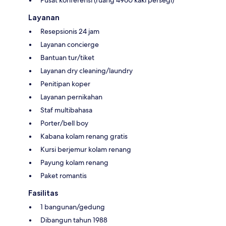
Pusat konferensi (ruang 4960 kaki persegi)
Layanan
Resepsionis 24 jam
Layanan concierge
Bantuan tur/tiket
Layanan dry cleaning/laundry
Penitipan koper
Layanan pernikahan
Staf multibahasa
Porter/bell boy
Kabana kolam renang gratis
Kursi berjemur kolam renang
Payung kolam renang
Paket romantis
Fasilitas
1 bangunan/gedung
Dibangun tahun 1988