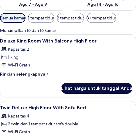
Agu 7 - Agu 9
Agu 14 - Agu 16
Filter
Semua kamar
1 tempat tidur
2 tempat tidur
3+ tempat tidur
tersedia
untuk
Menampilkan 16 dari 16 kamar
kamar
Lihat
Brankas, meja kerja, ruang kerja rama
5
Deluxe King Room With Balcony High Floor
semua
Kapasitas 2
foto
1 king
untuk
Deluxe
Wi-Fi Gratis
King
Rincian
Rincian selengkapnya
Room
lebih
lanjut
With
Lihat harga untuk tanggal Anda
untuk
Balcony
Deluxe
High
King
Lihat
Brankas, meja kerja, ruang kerja rama
6
Floor
Room
Twin Deluxe High Floor With Sofa Bed
semua
With
Kapasitas 4
Balcony
foto
High
2 twin dan 1 tempat tidur sofa double
untuk
Floor
Twin
Wi-Fi Gratis