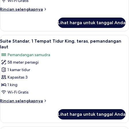
Wi-Fi Gratis
tidur,
Rincian
Rincian selengkapnya
balkon,
lebih
pemandangan
lanjut
Lihat harga untuk tanggal Anda
laut
untuk
Suite
Standar,
Lihat
Suite Standar, 1 Tempat Tidur King, te
7
1
Suite Standar, 1 Tempat Tidur King, teras, pemandangan
semua
kamar
laut
tidur,
foto
Pemandangan samudra
balkon,
untuk
pemandangan
58 meter persegi
Suite
laut
1 kamar tidur
Standar,
1
Kapasitas 3
Tempat
1 king
Tidur
Wi-Fi Gratis
King,
Rincian
Rincian selengkapnya
teras,
lebih
pemandangan
lanjut
Lihat harga untuk tanggal Anda
untuk
laut
Suite
Standar,
Suite Keluarga, 2 kamar tidur, teras, 