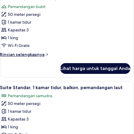
semua
Tempat
Pemandangan bukit
Tidur
foto
King,
50 meter persegi
untuk
balkon,
Suite
1 kamar tidur
pemandangan
Basic,
laut
Kapasitas 3
1
1 king
kamar
Wi-Fi Gratis
tidur,
Rincian
Rincian selengkapnya
balkon
lebih
lanjut
Lihat harga untuk tanggal Anda
untuk
Suite
Basic,
Lihat
Televisi layar datar 40-inci dengan sal
5
1
Suite Standar, 1 kamar tidur, balkon, pemandangan laut
semua
kamar
Pemandangan samudra
tidur,
foto
balkon
50 meter persegi
untuk
Suite
1 kamar tidur
Standar,
Kapasitas 3
1
1 king
kamar