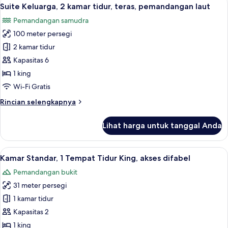
Lihat
7
1
Suite Keluarga, 2 kamar tidur, teras, pemandangan laut
semua
Tempat
Pemandangan samudra
Tidur
foto
King,
100 meter persegi
untuk
teras,
Suite
2 kamar tidur
pemandangan
Keluarga,
laut
Kapasitas 6
2
1 king
kamar
Wi-Fi Gratis
tidur,
Rincian
Rincian selengkapnya
teras,
lebih
pemandangan
lanjut
Lihat harga untuk tanggal Anda
laut
untuk
Suite
Keluarga,
Lihat
Brankas, meja kerja, ruang kerja rama
5
2
Kamar Standar, 1 Tempat Tidur King, akses difabel
semua
kamar
Pemandangan bukit
tidur,
foto
teras,
31 meter persegi
untuk
pemandangan
Kamar
1 kamar tidur
laut
Standar,
Kapasitas 2
1
1 king