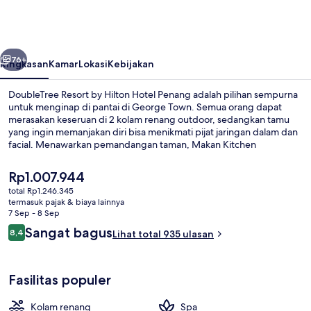
by
Hilton
Hotel
belumnya
Berikutnya
Penang
76+
Ringkasan
Kamar
Lokasi
Kebijakan
DoubleTree Resort by Hilton Hotel Penang adalah pilihan sempurna
untuk menginap di pantai di George Town. Semua orang dapat
merasakan keseruan di 2 kolam renang outdoor, sedangkan tamu
yang ingin memanjakan diri bisa menikmati pijat jaringan dalam dan
facial. Menawarkan pemandangan taman, Makan Kitchen
menyajikan masakan internasional serta buka untuk sarapan, makan
siang, dan makan malam. Keunggulan lainnya meliputi klub anak
Harga
Rp1.007.944
gratis, bar/lounge, dan pusat kebugaran. Para traveler menyukai
saat
total Rp1.246.345
staf.
ini
termasuk pajak & biaya lainnya
Kamar Single Presidensial, 1 Tempat T
Rp1.007.944
7 Sep - 8 Sep
Ulasan
Sangat bagus
8,4
Lihat total 935 ulasan
8,4 dari 10
Fasilitas populer
Kolam renang
Spa