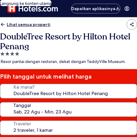
Langsung ke konten utama
Dapatkan aplikasinya
Lihat semua properti
DoubleTree Resort by Hilton Hotel
Penang
Properti
bintang
Resor pantai dengan restoran, dekat dengan TeddyVille Museum
4.0
Pilih tanggal untuk melihat harga
Ke mana?
Tanggal
Traveler