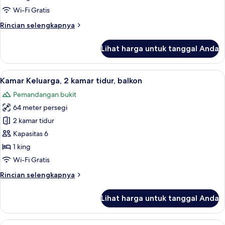
Tempat
Wi-Fi Gratis
Tidur
Rincian
Rincian selengkapnya
King,
lebih
akses
lanjut
Lihat harga untuk tanggal Anda
difabel
untuk
Kamar
Standar,
Lihat
Brankas, meja kerja, ruang kerja rama
7
1
Kamar Keluarga, 2 kamar tidur, balkon
semua
Tempat
Pemandangan bukit
Tidur
foto
King,
64 meter persegi
untuk
akses
Kamar
2 kamar tidur
difabel
Keluarga,
Kapasitas 6
2
1 king
kamar
Wi-Fi Gratis
tidur,
Rincian
Rincian selengkapnya
balkon
lebih
lanjut
Lihat harga untuk tanggal Anda
untuk
Kamar
Keluarga,
Lihat
Kamar Single Presidensial, 1 Tempat Tid