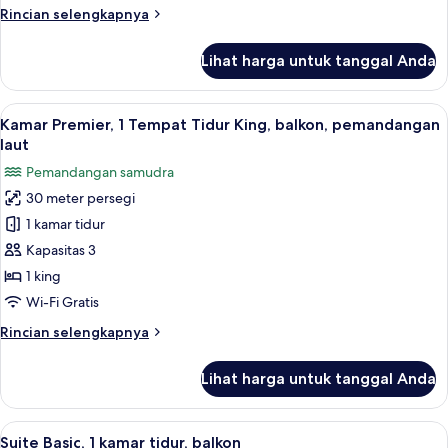
Rincian
Rincian selengkapnya
King,
lebih
balkon
lanjut
Lihat harga untuk tanggal Anda
untuk
Kamar
Deluks,
Lihat
Brankas, meja kerja, ruang kerja rama
10
1
Kamar Premier, 1 Tempat Tidur King, balkon, pemandangan
semua
Tempat
laut
Tidur
foto
Pemandangan samudra
King,
untuk
balkon
30 meter persegi
Kamar
1 kamar tidur
Premier,
1
Kapasitas 3
Tempat
1 king
Tidur
Wi-Fi Gratis
King,
Rincian
Rincian selengkapnya
balkon,
lebih
pemandangan
lanjut
Lihat harga untuk tanggal Anda
untuk
laut
Kamar
Premier,
Lihat
Televisi layar datar 40-inci dengan sal
7
1
Suite Basic, 1 kamar tidur, balkon