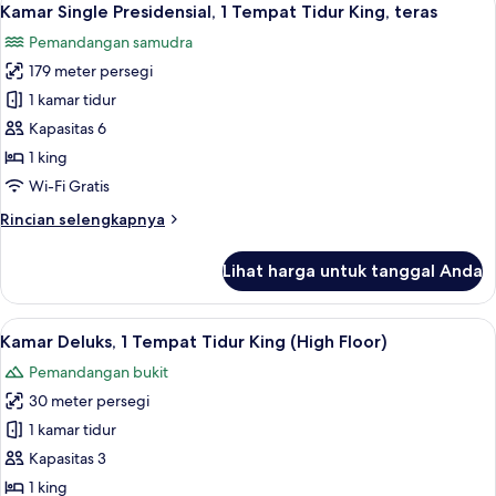
12
2
Kamar Single Presidensial, 1 Tempat Tidur King, teras
semua
kamar
Pemandangan samudra
tidur,
foto
balkon
179 meter persegi
untuk
Kamar
1 kamar tidur
Single
Kapasitas 6
Presidensial,
1 king
1
Wi-Fi Gratis
Tempat
Rincian
Rincian selengkapnya
Tidur
lebih
King,
lanjut
Lihat harga untuk tanggal Anda
teras
untuk
Kamar
Single
Lihat
Brankas, meja kerja, ruang kerja rama
7
Presidensial,
Kamar Deluks, 1 Tempat Tidur King (High Floor)
semua
1
Pemandangan bukit
Tempat
foto
Tidur
30 meter persegi
untuk
King,
Kamar
1 kamar tidur
teras
Deluks,
Kapasitas 3
1
1 king