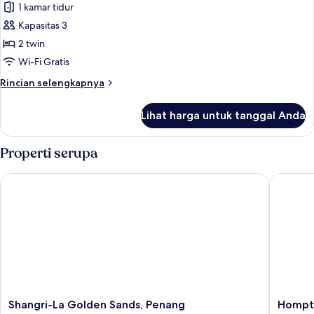
Kamar
1 kamar tidur
Deluks,
Kapasitas 3
2
2 twin
Tempat
Wi-Fi Gratis
Tidur
Rincian
Rincian selengkapnya
Twin
lebih
lanjut
Lihat harga untuk tanggal Anda
untuk
Kamar
Deluks,
Properti serupa
2
Tempat
Shangri-La Golden Sands, Penang
Hompton
Tidur
Twin
Shangri-
Hompto
Shangri-La Golden Sands, Penang
Hompto