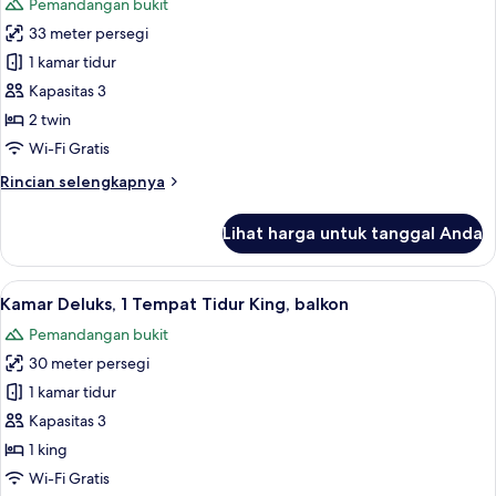
Pemandangan bukit
Tidur
foto
King
33 meter persegi
untuk
(Guest)
Kamar
1 kamar tidur
Twin
Kapasitas 3
Standar
2 twin
(Guest)
Wi-Fi Gratis
Rincian
Rincian selengkapnya
lebih
lanjut
Lihat harga untuk tanggal Anda
untuk
Kamar
Twin
Lihat
Brankas, meja kerja, ruang kerja rama
6
Standar
Kamar Deluks, 1 Tempat Tidur King, balkon
semua
(Guest)
Pemandangan bukit
foto
30 meter persegi
untuk
Kamar
1 kamar tidur
Deluks,
Kapasitas 3
1
1 king
Tempat
Wi-Fi Gratis
Tidur