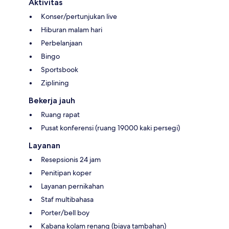
Aktivitas
Konser/pertunjukan live
Hiburan malam hari
Perbelanjaan
Bingo
Sportsbook
Ziplining
Bekerja jauh
Ruang rapat
Pusat konferensi (ruang 19000 kaki persegi)
Layanan
Resepsionis 24 jam
Penitipan koper
Layanan pernikahan
Staf multibahasa
Porter/bell boy
Kabana kolam renang (biaya tambahan)