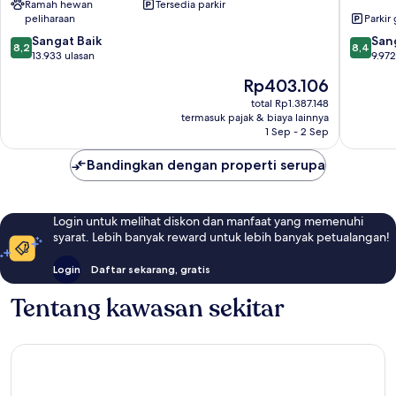
Ramah hewan
Tersedia parkir
Hotel
Pusat
peliharaan
Parkir 
&
Kota
8.2
8.4
Casino
Sangat Baik
Las
San
8,2
8,4
dari
dari
Pusat
13.933 ulasan
Vegas
9.972
10,
10,
Kota
Harga
Rp403.106
Sangat
Sangat
Las
sekarang
Baik,
Baik,
Vegas
total Rp1.387.148
Rp403.106
termasuk pajak & biaya lainnya
13.933
9.972
1 Sep - 2 Sep
ulasan
ulasan
Bandingkan dengan properti serupa
Login untuk melihat diskon dan manfaat yang memenuhi
syarat. Lebih banyak reward untuk lebih banyak petualangan!
Login
Daftar sekarang, gratis
Tentang kawasan sekitar