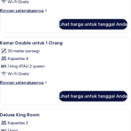
Luxe
Wi-Fi Gratis
Room
Rincian
Rincian selengkapnya
lebih
lanjut
Lihat harga untuk tanggal Anda
untuk
Luxe
Room
Lihat
Kamar Double untuk 1 Orang | Seprai 
6
Kamar Double untuk 1 Orang
semua
30 meter persegi
foto
Kapasitas 4
untuk
Kamar
1 king ATAU 2 queen
Double
Wi-Fi Gratis
untuk
Rincian
Rincian selengkapnya
1
lebih
Orang
lanjut
Lihat harga untuk tanggal Anda
untuk
Kamar
Double
Lihat
1
untuk
Deluxe King Room
semua
1
Kapasitas 3
Orang
foto
1 king