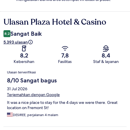
Ulasan Plaza Hotel & Casino
Ulasan
Sangat Baik
8,2
5.393 ulasan
8,2
7,8
8,4
Kebersihan
Fasilitas
Staf & layanan
Ulasan
Ulasan terverifikasi
8/10 Sangat bagus
31 Jul 2026
Terjemahkan dengan Google
It was a nice place to stay for the 4 days we were there. Great
location on Fremont St!
DESIREE, perjalanan 4 malam