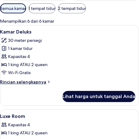
Filter
Semua kamar
1 tempat tidur
2 tempat tidur
tersedia
untuk
Menampilkan 6 dari 6 kamar
kamar
Lihat
Kamar Deluks | Seprai premium, branka
5
Kamar Deluks
semua
30 meter persegi
foto
1 kamar tidur
untuk
Kamar
Kapasitas 4
Deluks
1 king ATAU 2 queen
Wi-Fi Gratis
Rincian
Rincian selengkapnya
lebih
lanjut
Lihat harga untuk tanggal Anda
untuk
Kamar
Deluks
Lihat
Seprai premium, brankas, meja kerja, 
3
Luxe Room
semua
Kapasitas 4
foto
1 king ATAU 2 queen
untuk