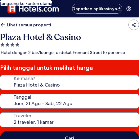
Langsung ke konten utama
Dapatkan aplikasinya
Lihat semua properti
Plaza Hotel & Casino
Properti
bintang
Hotel dengan 2 bar/lounge, di dekat Fremont Street Experience
4.0
Pilih tanggal untuk melihat harga
Ke mana?
Tanggal
Traveler
Cari