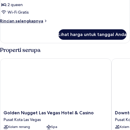
Kamar
2 queen
Double
Wi-Fi Gratis
Deluks
Rincian
Rincian selengkapnya
lebih
lanjut
Lihat harga untuk tanggal Anda
untuk
Kamar
Double
Properti serupa
Deluks
Golden Nugget Las Vegas Hotel & Casino
Downtow
Golden
Downto
Golden Nugget Las Vegas Hotel & Casino
Downt
Nugget
Grand
Pusat Kota Las Vegas
Pusat Ko
Las
Las
Kolam renang
Spa
Kolam
Vegas
Vegas