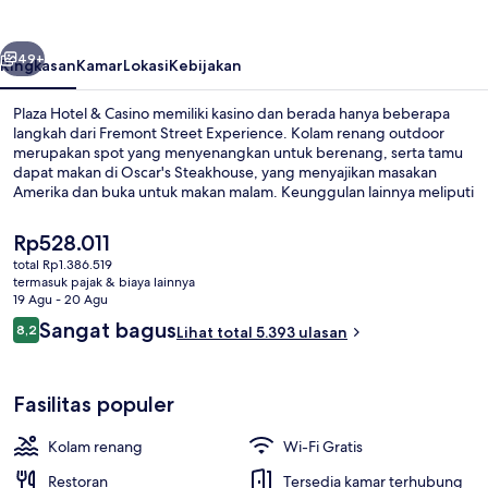
Casino
belumnya
Berikutnya
49+
Ringkasan
Kamar
Lokasi
Kebijakan
Plaza Hotel & Casino memiliki kasino dan berada hanya beberapa
langkah dari Fremont Street Experience. Kolam renang outdoor
merupakan spot yang menyenangkan untuk berenang, serta tamu
dapat makan di Oscar's Steakhouse, yang menyajikan masakan
Amerika dan buka untuk makan malam. Keunggulan lainnya meliputi
2 bar/lounge, bar tepi kolam renang, dan pusat kebugaran. Para
traveler terkesan dengan kolam renang dan staf.
Harga
Rp528.011
saat
total Rp1.386.519
ini
termasuk pajak & biaya lainnya
Melayani makan malam
Rp528.011
19 Agu - 20 Agu
Ulasan
Sangat bagus
8,2
Lihat total 5.393 ulasan
8,2 dari 10
Fasilitas populer
Kolam renang
Wi-Fi Gratis
Restoran
Tersedia kamar terhubung