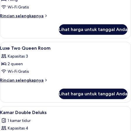
untuk
Deluxe
Wi-Fi Gratis
King
Rincian
Rincian selengkapnya
Room
lebih
lanjut
Lihat harga untuk tanggal Anda
untuk
Deluxe
King
Lihat
Seprai premium, brankas, meja kerja, 
2
Room
Luxe Two Queen Room
semua
Kapasitas 3
foto
2 queen
untuk
Luxe
Wi-Fi Gratis
Two
Rincian
Rincian selengkapnya
Queen
lebih
lanjut
Room
Lihat harga untuk tanggal Anda
untuk
Luxe
Two
Lihat
Seprai premium, brankas, meja kerja, 
4
Queen
Kamar Double Deluks
semua
Room
1 kamar tidur
foto
Kapasitas 4
untuk