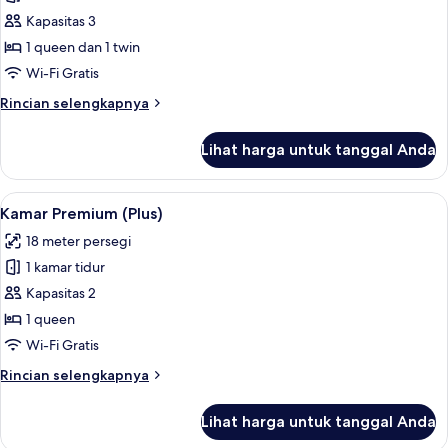
Kapasitas 3
1 queen dan 1 twin
Wi-Fi Gratis
Rincian
Rincian selengkapnya
lebih
lanjut
Lihat harga untuk tanggal Anda
untuk
Kamar
Premium
Lihat
Kamar Premium (Plus) | Busa memori, b
1
(Triple)
Kamar Premium (Plus)
semua
18 meter persegi
foto
1 kamar tidur
untuk
Kamar
Kapasitas 2
Premium
1 queen
(Plus)
Wi-Fi Gratis
Rincian
Rincian selengkapnya
lebih
lanjut
Lihat harga untuk tanggal Anda
untuk
Kamar