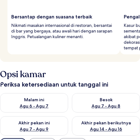
Bersantap dengan suasana terbaik
Pengal
Nikmati masakan internasional di restoran, bersantai
Kasur b
di bar yang bergaya, atau awali hari dengan sarapan
sementa
Inggris. Petualangan kuliner menanti.
akibat p
dekoras
tempat p
Opsi kamar
Periksa ketersediaan untuk tanggal ini
Periksa ketersediaan untuk malam ini Agu 6 - Agu 7
Periksa ketersediaan untuk be
Malam ini
Besok
Agu 6 - Agu 7
Agu 7 - Agu 8
Periksa ketersediaan untuk akhir pekan ini Agu 7 - Agu 9
Periksa ketersediaan untuk ak
Akhir pekan ini
Akhir pekan berikutnya
Agu 7 - Agu 9
Agu 14 - Agu 16