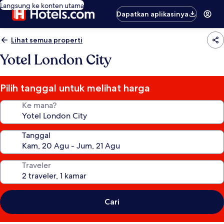
Langsung ke konten utama
Dapatkan aplikasinya
Lihat semua properti
Yotel London City
Pilih tanggal untuk melihat harga
Ke mana?
Tanggal
Traveler
Cari