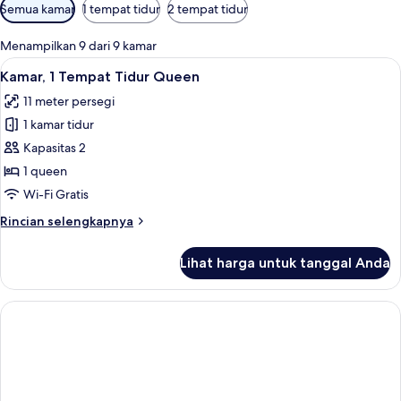
Filter
Semua kamar
1 tempat tidur
2 tempat tidur
tersedia
untuk
Menampilkan 9 dari 9 kamar
kamar
Lihat
Kamar, 1 Tempat Tidur Queen | Busa me
2
Kamar, 1 Tempat Tidur Queen
semua
11 meter persegi
foto
1 kamar tidur
untuk
Kamar,
Kapasitas 2
1
1 queen
Tempat
Wi-Fi Gratis
Tidur
Rincian
Rincian selengkapnya
Queen
lebih
lanjut
Lihat harga untuk tanggal Anda
untuk
Kamar,
1
Tempat
Tidur
Queen