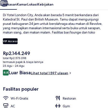
4+
Ringkasan
Kamar
Lokasi
Kebijakan
Di Yotel London City, Anda akan berada 5 menit berkendara dari
Katedral St. Paul dan British Museum. Tamu dapat mengunjungi
pusat kebugaran 24 jam untuk berolahraga atau makan di Revolve,
yang menyajikan masakan internasional serta buka untuk sarapan,
makan siang, dan makan malam. Fasilitas bar/lounge dan toko
roti/camilan adalah keunggulan lainnya. Para wisatawan menyukai
lokasinya untuk mengunjungi tempat menarik dan karena sangat
VIP Access
dekat dari transportasi umum: Stasiun Bawah Tanah Farringdon
hanya 7 menit dan Stasiun Bawah Tanah Barbican hanya 10 menit.
Harga
Rp2.144.249
Kamar Premium (Plus) | Busa memori, b
saat
total Rp2.573.098
ini
termasuk pajak & biaya lainnya
Rp2.144.249
23 Agu - 24 Agu
Ulasan
Luar Biasa
8,8
Lihat total 1.597 ulasan
8,8 dari 10
Fasilitas populer
Wi-Fi Gratis
Restoran
AC
Gym