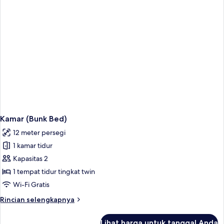
Twin
Kamar (Bunk Bed)
12 meter persegi
1 kamar tidur
Kapasitas 2
1 tempat tidur tingkat twin
Wi-Fi Gratis
Rincian
Rincian selengkapnya
lebih
lanjut
Lihat harga untuk tanggal Anda