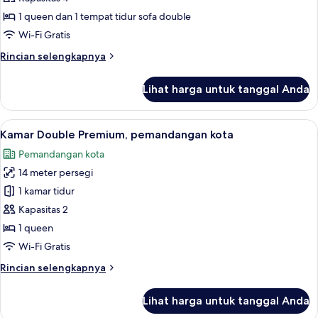
1 queen dan 1 tempat tidur sofa double
Wi-Fi Gratis
Rincian
Rincian selengkapnya
lebih
lanjut
Lihat harga untuk tanggal Anda
untuk
Suite
(VIP)
Lihat
Pemandangan dari kamar
1
Kamar Double Premium, pemandangan kota
semua
Pemandangan kota
foto
14 meter persegi
untuk
Kamar
1 kamar tidur
Double
Kapasitas 2
Premium,
1 queen
pemandangan
Wi-Fi Gratis
kota
Rincian
Rincian selengkapnya
lebih
lanjut
Lihat harga untuk tanggal Anda
untuk
Kamar