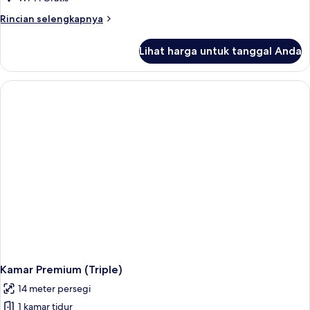
Rincian
Rincian selengkapnya
lebih
lanjut
Lihat harga untuk tanggal Anda
untuk
Kamar
Premium,
1
Tempat
Tidur
Queen
Kamar Premium (Triple)
14 meter persegi
1 kamar tidur