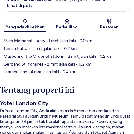
Lihat di peta
Peta
Yang ada di sekitar
Berkeliling
Restoran
Marx Memorial Library
- 1 mnt jalan kaki
- 0.0 km
Taman Hatton
- 1 mnt jalan kaki
- 0.2 km
Museum of the Order of St John
- 2 mnt jalan kaki
- 0.2 km
Gerbang St. Yohanes
- 2 mnt jalan kaki
- 0.2 km
Leather Lane
- 4 mnt jalan kaki
- 0.4 km
Tentang properti ini
Yotel London City
Di Yotel London City, Anda akan berada 5 menit berkendara dari
Katedral St. Paul dan British Museum. Tamu dapat mengunjungi pusat
kebugaran 24 jam untuk berolahraga atau makan di Revolve, yang
menyajikan masakan internasional serta buka untuk sarapan, makan
siang, dan makan malam. Fasilitas bar/lounge dan toko roti/camilan