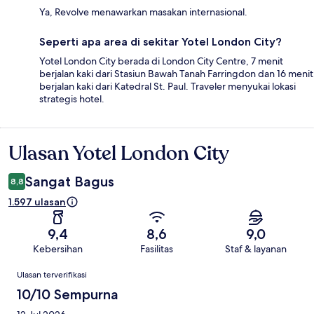
Ya, Revolve menawarkan masakan internasional.
Seperti apa area di sekitar Yotel London City?
Yotel London City berada di London City Centre, 7 menit
berjalan kaki dari Stasiun Bawah Tanah Farringdon dan 16 menit
berjalan kaki dari Katedral St. Paul. Traveler menyukai lokasi
strategis hotel.
Ulasan Yotel London City
Ulasan
Sangat Bagus
8,8
1.597 ulasan
9,4
8,6
9,0
Kebersihan
Fasilitas
Staf & layanan
Ulasan
Ulasan terverifikasi
10/10 Sempurna