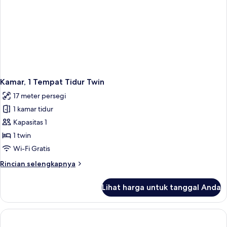
Kamar, 1 Tempat Tidur Twin
17 meter persegi
1 kamar tidur
Kapasitas 1
1 twin
Wi-Fi Gratis
Rincian
Rincian selengkapnya
lebih
lanjut
Lihat harga untuk tanggal Anda
untuk
Kamar,
1
Tempat
Tidur