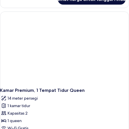
untuk
Kamar
(Bunk
Bed)
Kamar Premium, 1 Tempat Tidur Queen
14 meter persegi
1 kamar tidur
Kapasitas 2
1 queen
Wi-Fi Gratis