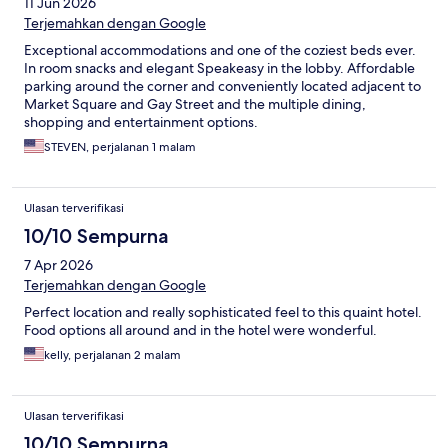
11 Jun 2026
Terjemahkan dengan Google
Exceptional accommodations and one of the coziest beds ever.
In room snacks and elegant Speakeasy in the lobby. Affordable
parking around the corner and conveniently located adjacent to
Market Square and Gay Street and the multiple dining,
shopping and entertainment options.
STEVEN, perjalanan 1 malam
Ulasan terverifikasi
10/10 Sempurna
7 Apr 2026
Terjemahkan dengan Google
Perfect location and really sophisticated feel to this quaint hotel.
Food options all around and in the hotel were wonderful.
kelly, perjalanan 2 malam
Ulasan terverifikasi
10/10 Sempurna