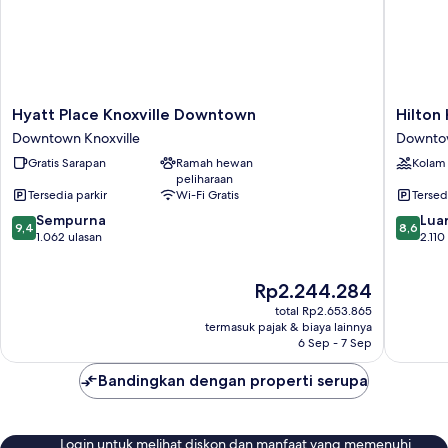
Hyatt
Hilton
Hyatt Place Knoxville Downtown
Hilton 
Place
Knoxvill
Downtown Knoxville
Downtow
Knoxville
Downto
Gratis Sarapan
Ramah hewan
Kolam
Downtown
Knoxvill
peliharaan
Downtown
Tersedia parkir
Wi-Fi Gratis
Tersed
Knoxville
9.4
8.6
Sempurna
Luar
9,4
8,6
dari
dari
1.062 ulasan
2.110
10,
10,
Sempurna,
Luar
Harga
Rp2.244.284
1.062
Biasa,
sekarang
ulasan
2.110
total Rp2.653.865
Rp2.244.284
ulasan
termasuk pajak & biaya lainnya
6 Sep - 7 Sep
Bandingkan dengan properti serupa
Login untuk melihat diskon dan manfaat yang memenuhi