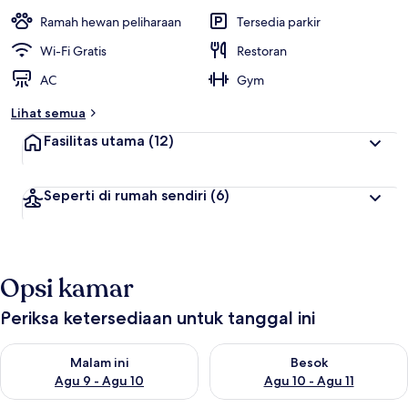
a
i
Ramah hewan peliharaan
Tersedia parkir
t
Wi-Fi Gratis
Restoran
e
AC
Gym
r
b
Lihat semua
a
i
Fasilitas utama
(12)
k
o
Seperti di rumah sendiri
(6)
l
e
h
t
Opsi kamar
r
a
v
Periksa ketersediaan untuk tanggal ini
e
l
Periksa ketersediaan untuk malam ini Agu 9 - Agu 10
Periksa ketersediaan untuk be
e
Malam ini
Besok
r
Agu 9 - Agu 10
Agu 10 - Agu 11