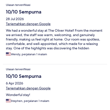
Ulasan terverifikasi
10/10 Sempurna
28 Jul 2026
Terjemahkan dengan Google
We had a wonderful stay at The Oliver Hotel! From the moment
we arrived, the staff was warm, welcoming, and genuinely
friendly, making us feel right at home. Our room was spotless,
comfortable, and well-appointed, which made for a relaxing
stay. One of the highlights was discovering the hidden
speakeasy tucked inside the hotel. It was such a fun and
Wendy, perjalanan 1 malam
unexpected surprise, adding a unique touch to the overall
experience. If you're looking for a hotel with charm, excellent
service, and a little something extra, The Oliver Hotel is
Ulasan terverifikasi
definitely worth a visit. We would happily stay here again!
10/10 Sempurna
6 Apr 2026
Terjemahkan dengan Google
Wonderful stay!
Stephen, perjalanan 1 malam