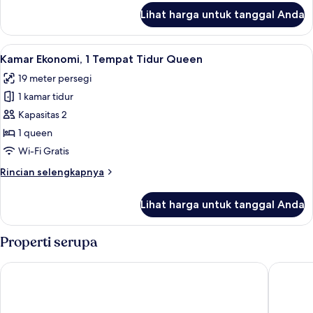
lanjut
Lihat harga untuk tanggal Anda
untuk
Kamar
Double
Lihat
Seprai premium, selimut bulu angsa, b
4
Deluks
Kamar Ekonomi, 1 Tempat Tidur Queen
semua
19 meter persegi
foto
1 kamar tidur
untuk
Kamar
Kapasitas 2
Ekonomi,
1 queen
1
Wi-Fi Gratis
Tempat
Rincian
Rincian selengkapnya
Tidur
lebih
Queen
lanjut
Lihat harga untuk tanggal Anda
untuk
Kamar
Ekonomi,
Properti serupa
1
Tempat
Hyatt Place Knoxville Downtown
Hilton Kn
Tidur
Queen