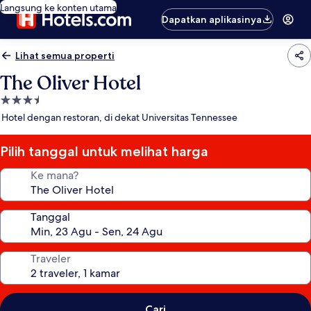
Langsung ke konten utama
Dapatkan aplikasinya
Lihat semua properti
The Oliver Hotel
Properti
bintang
Hotel dengan restoran, di dekat Universitas Tennessee
3.5
Pilih tanggal untuk melihat harga
Ke mana?
Tanggal
Traveler
Cari