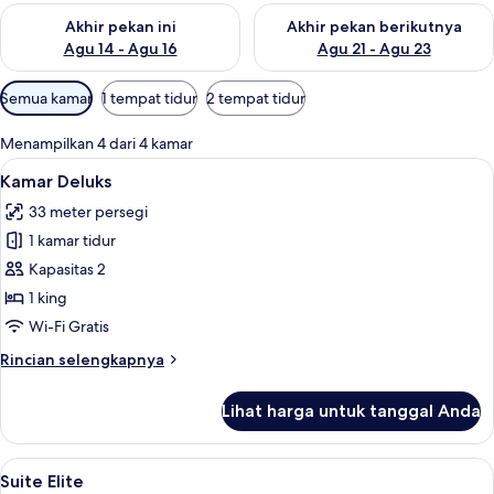
Periksa ketersediaan untuk akhir pekan ini Agu 14 - Agu 16
Periksa ketersediaan untuk ak
Akhir pekan ini
Akhir pekan berikutnya
Agu 14 - Agu 16
Agu 21 - Agu 23
Filter
Semua kamar
1 tempat tidur
2 tempat tidur
tersedia
untuk
Menampilkan 4 dari 4 kamar
kamar
Lihat
Seprai premium, selimut bulu angsa, b
9
Kamar Deluks
semua
33 meter persegi
foto
1 kamar tidur
untuk
Kamar
Kapasitas 2
Deluks
1 king
Wi-Fi Gratis
Rincian
Rincian selengkapnya
lebih
lanjut
Lihat harga untuk tanggal Anda
untuk
Kamar
Deluks
Lihat
Suite Elite | Seprai premium, selimut 
12
Suite Elite