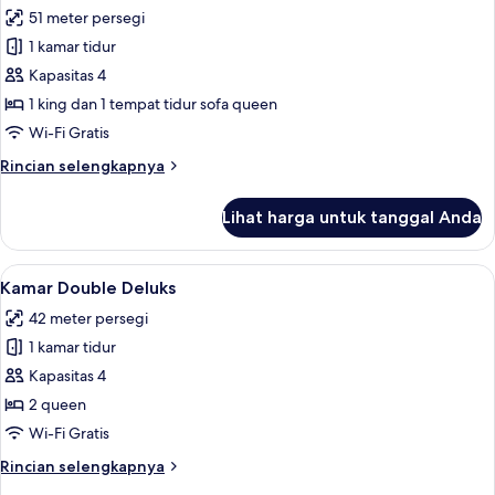
semua
51 meter persegi
foto
1 kamar tidur
untuk
Suite
Kapasitas 4
Elite
1 king dan 1 tempat tidur sofa queen
Wi-Fi Gratis
Rincian
Rincian selengkapnya
lebih
lanjut
Lihat harga untuk tanggal Anda
untuk
Suite
Elite
Lihat
Kamar Double Deluks | Seprai premium,
5
Kamar Double Deluks
semua
42 meter persegi
foto
1 kamar tidur
untuk
Kamar
Kapasitas 4
Double
2 queen
Deluks
Wi-Fi Gratis
Rincian
Rincian selengkapnya
lebih