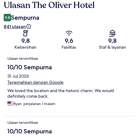
Ulasan The Oliver Hotel
Ulasan
Sempurna
9,8
841 ulasan
9,8
9,6
9,8
Kebersihan
Fasilitas
Staf & layanan
Ulasan
Ulasan terverifikasi
10/10 Sempurna
31 Jul 2026
Terjemahkan dengan Google
We loved the location and the historic charm. We would
definitely come back.
Ryan, perjalanan 1 malam
Ulasan terverifikasi
10/10 Sempurna