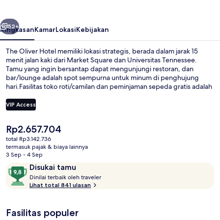
belumnya
Berikutnya
52+
Ringkasan
Kamar
Lokasi
Kebijakan
The Oliver Hotel memiliki lokasi strategis, berada dalam jarak 15
menit jalan kaki dari Market Square dan Universitas Tennessee.
Tamu yang ingin bersantap dapat mengunjungi restoran, dan
bar/lounge adalah spot sempurna untuk minum di penghujung
hari.Fasilitas toko roti/camilan dan peminjaman sepeda gratis adalah
keunggulan lainnya. Para traveler menyukai staf dan lokasi.
VIP Access
Harga
Rp2.657.704
Bagian depan properti - sore/malam
saat
total Rp3.142.736
ini
termasuk pajak & biaya lainnya
Rp2.657.704
3 Sep - 4 Sep
Ulasan
9,8
Disukai tamu
D
dari
Dinilai terbaik oleh traveler
i
Lihat total 841 ulasan
10,
n
Disukai
i
tamu
Fasilitas populer
l