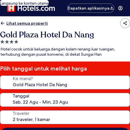
Langsung ke konten utama
Dapatkan aplikasinya
Lihat semua properti
Gold Plaza Hotel Da Nang
Properti
bintang
Hotel cocok untuk keluarga dengan kolam renang luar ruangan,
4.0
terhubung dengan pusat konvensi, di dekat Sungai Han
Pilih tanggal untuk melihat harga
Ke mana?
Tanggal
Traveler