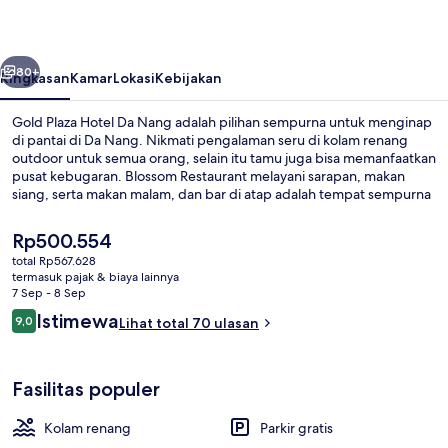
Da
Nang
belumnya
Berikutnya
80+
Ringkasan
Kamar
Lokasi
Kebijakan
Gold Plaza Hotel Da Nang adalah pilihan sempurna untuk menginap
di pantai di Da Nang. Nikmati pengalaman seru di kolam renang
outdoor untuk semua orang, selain itu tamu juga bisa memanfaatkan
pusat kebugaran. Blossom Restaurant melayani sarapan, makan
siang, serta makan malam, dan bar di atap adalah tempat sempurna
untuk menikmati minuman.Keunggulan lainnya meliputi teras
rooftop, bar tepi kolam renang, dan kolam renang anak. Para
Harga
Rp500.554
traveler terkesan dengan staf.
saat
total Rp567.628
ini
termasuk pajak & biaya lainnya
Kolam renang outdoor, dengan caban
Rp500.554
7 Sep - 8 Sep
Ulasan
Istimewa
9,0
Lihat total 70 ulasan
9,0 dari 10
Fasilitas populer
Kolam renang
Parkir gratis