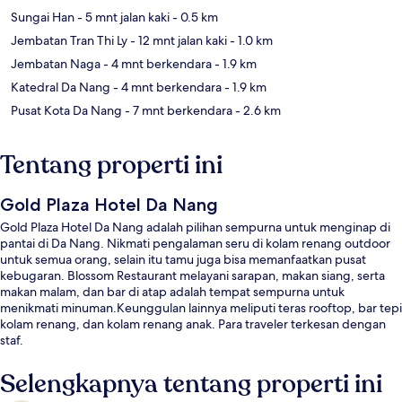
Sungai Han
- 5 mnt jalan kaki
- 0.5 km
Jembatan Tran Thi Ly
- 12 mnt jalan kaki
- 1.0 km
Jembatan Naga
- 4 mnt berkendara
- 1.9 km
Katedral Da Nang
- 4 mnt berkendara
- 1.9 km
Pusat Kota Da Nang
- 7 mnt berkendara
- 2.6 km
Tentang properti ini
Gold Plaza Hotel Da Nang
Gold Plaza Hotel Da Nang adalah pilihan sempurna untuk menginap di
pantai di Da Nang. Nikmati pengalaman seru di kolam renang outdoor
untuk semua orang, selain itu tamu juga bisa memanfaatkan pusat
kebugaran. Blossom Restaurant melayani sarapan, makan siang, serta
makan malam, dan bar di atap adalah tempat sempurna untuk
menikmati minuman.Keunggulan lainnya meliputi teras rooftop, bar tepi
kolam renang, dan kolam renang anak. Para traveler terkesan dengan
staf.
Selengkapnya tentang properti ini