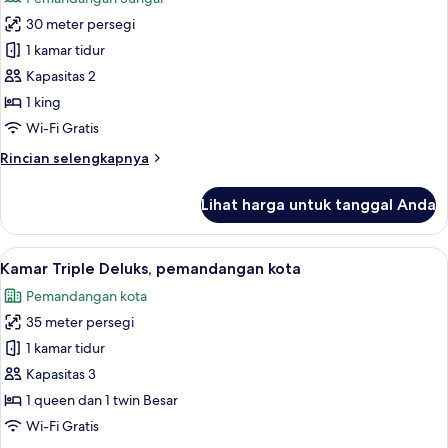
sungai
foto
30 meter persegi
untuk
Kamar
1 kamar tidur
Double
Kapasitas 2
Deluks,
1 king
pemandangan
Wi-Fi Gratis
sungai
Rincian
Rincian selengkapnya
lebih
lanjut
Lihat harga untuk tanggal Anda
untuk
Kamar
Double
Lihat
Kamar Triple Deluks, pemandangan kot
10
Deluks,
Kamar Triple Deluks, pemandangan kota
semua
pemandangan
Pemandangan kota
sungai
foto
35 meter persegi
untuk
Kamar
1 kamar tidur
Triple
Kapasitas 3
Deluks,
1 queen dan 1 twin Besar
pemandangan
Wi-Fi Gratis
kota