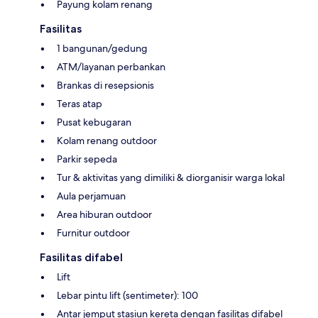
Payung kolam renang
Fasilitas
1 bangunan/gedung
ATM/layanan perbankan
Brankas di resepsionis
Teras atap
Pusat kebugaran
Kolam renang outdoor
Parkir sepeda
Tur & aktivitas yang dimiliki & diorganisir warga lokal
Aula perjamuan
Area hiburan outdoor
Furnitur outdoor
Fasilitas difabel
Lift
Lebar pintu lift (sentimeter): 100
Antar jemput stasiun kereta dengan fasilitas difabel