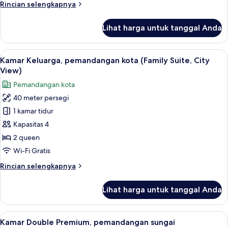
Rincian
Rincian selengkapnya
lebih
lanjut
Lihat harga untuk tanggal Anda
untuk
Kamar
Triple
Lihat
Seprai premium, selimut bulu angsa, 
7
Deluks,
Kamar Keluarga, pemandangan kota (Family Suite, City
semua
pemandangan
View)
kota
foto
Pemandangan kota
untuk
40 meter persegi
Kamar
1 kamar tidur
Keluarga,
pemandangan
Kapasitas 4
kota
2 queen
(Family
Wi-Fi Gratis
Suite,
Rincian
Rincian selengkapnya
City
lebih
View)
lanjut
Lihat harga untuk tanggal Anda
untuk
Kamar
Keluarga,
Lihat
Kamar Double Premium, pemandangan s
13
pemandangan
Kamar Double Premium, pemandangan sungai