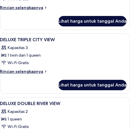
Rincian
Rincian selengkapnya
lebih
lanjut
Lihat harga untuk tanggal Anda
untuk
Suite
Keluarga,
Lihat
Shower, pancuran huj
3
pemandangan
DELUXE TRIPLE CITY VIEW
semua
sungai
Kapasitas 3
foto
1 twin dan 1 queen
untuk
DELUXE
Wi-Fi Gratis
TRIPLE
Rincian
Rincian selengkapnya
CITY
lebih
lanjut
VIEW
Lihat harga untuk tanggal Anda
untuk
DELUXE
TRIPLE
Lihat
Seprai premium, selimut bulu angsa, 
7
CITY
DELUXE DOUBLE RIVER VIEW
semua
VIEW
Kapasitas 2
foto
1 queen
untuk
DELUXE
Wi-Fi Gratis