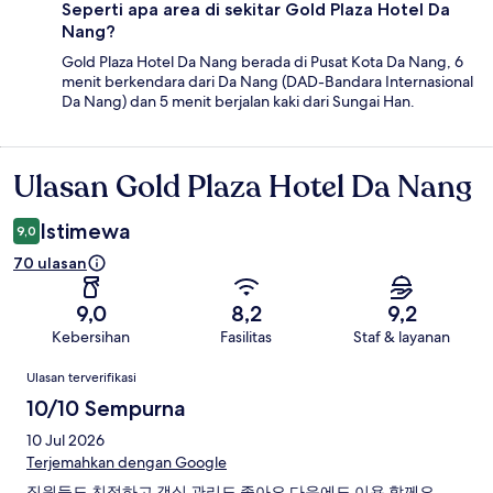
Seperti apa area di sekitar Gold Plaza Hotel Da
Nang?
Gold Plaza Hotel Da Nang berada di Pusat Kota Da Nang, 6
menit berkendara dari Da Nang (DAD-Bandara Internasional
Da Nang) dan 5 menit berjalan kaki dari Sungai Han.
Ulasan Gold Plaza Hotel Da Nang
Ulasan
Istimewa
9,0
70 ulasan
9,0
8,2
9,2
Kebersihan
Fasilitas
Staf & layanan
Ulasan
Ulasan terverifikasi
10/10 Sempurna
10 Jul 2026
Terjemahkan dengan Google
직원들도 친절하고 객실 관리도 좋아요 다음에도 이용 할께요