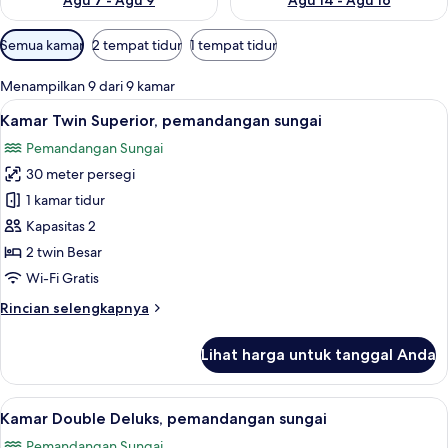
Agu 7 - Agu 9
Agu 14 - Agu 16
Filter
Semua kamar
2 tempat tidur
1 tempat tidur
tersedia
untuk
Menampilkan 9 dari 9 kamar
kamar
Lihat
Kamar Twin Superior, pemandangan s
12
Kamar Twin Superior, pemandangan sungai
semua
Pemandangan Sungai
foto
30 meter persegi
untuk
Kamar
1 kamar tidur
Twin
Kapasitas 2
Superior,
2 twin Besar
pemandangan
Wi-Fi Gratis
sungai
Rincian
Rincian selengkapnya
lebih
lanjut
Lihat harga untuk tanggal Anda
untuk
Kamar
Twin
Lihat
Kamar Double Deluks, pemandangan su
11
Superior,
Kamar Double Deluks, pemandangan sungai
semua
pemandangan
Pemandangan Sungai