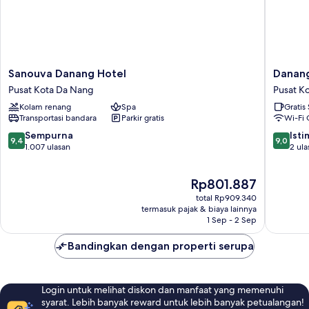
Sanouva
Danang
Sanouva Danang Hotel
Danang
Danang
Petro
Pusat Kota Da Nang
Pusat K
Hotel
Hotel
Kolam renang
Spa
Gratis
Pusat
Pusat
Transportasi bandara
Parkir gratis
Wi-Fi 
Kota
Kota
Da
Da
9.4
9.0
Sempurna
Ist
9,4
9,0
Nang
Nang
dari
dari
1.007 ulasan
2 ula
10,
10,
Sempurna,
Istimew
Harga
Rp801.887
1.007
2
sekarang
ulasan
ulasan
total Rp909.340
Rp801.887
termasuk pajak & biaya lainnya
1 Sep - 2 Sep
Bandingkan dengan properti serupa
Login untuk melihat diskon dan manfaat yang memenuhi
syarat. Lebih banyak reward untuk lebih banyak petualangan!