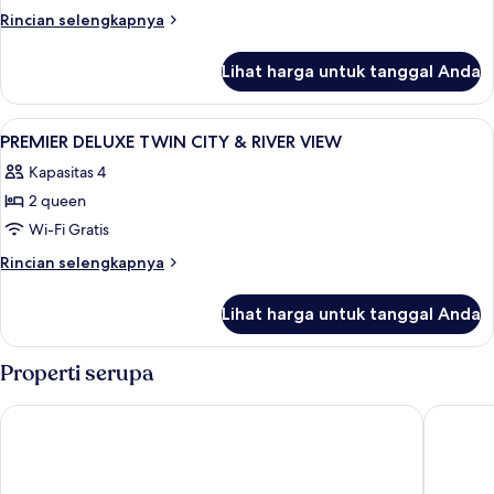
DOUBLE
Rincian
Rincian selengkapnya
RIVER
lebih
lanjut
VIEW
Lihat harga untuk tanggal Anda
untuk
DELUXE
DOUBLE
Lihat
4
RIVER
PREMIER DELUXE TWIN CITY & RIVER VIEW
semua
VIEW
Kapasitas 4
foto
2 queen
untuk
PREMIER
Wi-Fi Gratis
DELUXE
Rincian
Rincian selengkapnya
TWIN
lebih
lanjut
CITY
Lihat harga untuk tanggal Anda
untuk
&
PREMIER
RIVER
DELUXE
Properti serupa
VIEW
TWIN
CITY
Sanouva Danang Hotel
Danang P
&
RIVER
VIEW