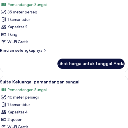
semua
kota
Pemandangan Sungai
(Family
foto
Suite,
35 meter persegi
untuk
City
Kamar
1 kamar tidur
View)
Double
Kapasitas 2
Premium,
1 king
pemandangan
Wi-Fi Gratis
sungai
Rincian
Rincian selengkapnya
lebih
lanjut
Lihat harga untuk tanggal Anda
untuk
Kamar
Double
Lihat
Suite Keluarga, pemandangan sungai |
8
Premium,
Suite Keluarga, pemandangan sungai
semua
pemandangan
Pemandangan Sungai
sungai
foto
40 meter persegi
untuk
Suite
1 kamar tidur
Keluarga,
Kapasitas 4
pemandangan
2 queen
sungai
Wi-Fi Gratis