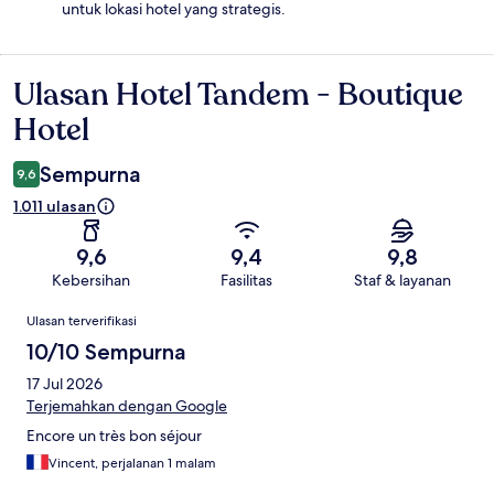
untuk lokasi hotel yang strategis.
Ulasan Hotel Tandem - Boutique
Ulasan
Hotel
Sempurna
9,6
1.011 ulasan
9,6
9,4
9,8
Kebersihan
Fasilitas
Staf & layanan
Ulasan
Ulasan terverifikasi
10/10 Sempurna
17 Jul 2026
Terjemahkan dengan Google
Encore un très bon séjour
Vincent, perjalanan 1 malam