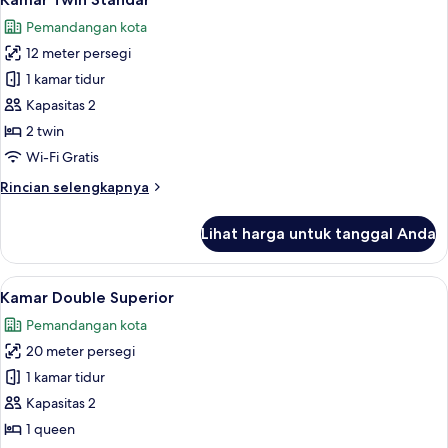
semua
Pemandangan kota
foto
12 meter persegi
untuk
Kamar
1 kamar tidur
Twin
Kapasitas 2
Standar
2 twin
Wi-Fi Gratis
Rincian
Rincian selengkapnya
lebih
lanjut
Lihat harga untuk tanggal Anda
untuk
Kamar
Twin
Lihat
Kamar Double Superior | Seprai premiu
10
Standar
Kamar Double Superior
semua
Pemandangan kota
foto
20 meter persegi
untuk
Kamar
1 kamar tidur
Double
Kapasitas 2
Superior
1 queen