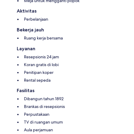
Meja untuk mengganti popok
Aktivitas
Perbelanjaan
Bekerja jauh
Ruang kerja bersama
Layanan
Resepsionis 24 jam
Koran gratis di lobi
Penitipan koper
Rental sepeda
Fasilitas
Dibangun tahun 1892
Brankas di resepsionis
Perpustakaan
TV di ruangan umum
Aula perjamuan