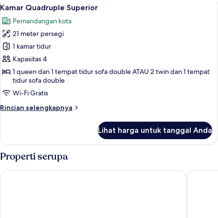
Lihat
Kamar Quadruple Superior | Pemanda
12
Superior
Kamar Quadruple Superior
semua
Pemandangan kota
foto
21 meter persegi
untuk
Kamar
1 kamar tidur
Quadruple
Kapasitas 4
Superior
1 queen dan 1 tempat tidur sofa double ATAU 2 twin dan 1 tempat
tidur sofa double
Wi-Fi Gratis
Rincian
Rincian selengkapnya
lebih
lanjut
Lihat harga untuk tanggal Anda
untuk
Kamar
Quadruple
Properti serupa
Superior
Hotel Arok
Le Grand