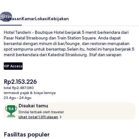
Boutique
Hotel
belumnya
Berikutnya
73+
Ringkasan
Kamar
Lokasi
Kebijakan
Hotel Tandem - Boutique Hotel berjarak 5 menit berkendara dari
Pasar Natal Strasbourg dan Train Station Square. Anda dapat
bersantai dengan minum di bar/lounge, dan restoran merupakan
spot sempurna untuk bersantap.Selain itu, hotel ini hanya berjarak 5
menit berkendara dari Katedral Strasbourg. Staf dan sarapan
mendapatkan nilai yang bagus dari para traveler. Properti ini dapat
ditempuh dengan berjalan kaki dari transportasi umum: Stasiun
VIP Access
Trem Gare Centrale hanya beberapa langkah dan Stasiun Trem
Faubourg National berjarak 3 menit.
Harga
Rp2.153.226
Pintu masuk interior
saat
total Rp2.487.080
ini
termasuk pajak & biaya lainnya
Rp2.153.226
23 Agu - 24 Agu
Ulasan
9,6
Disukai tamu
D
dari
Dinilai terbaik oleh traveler
i
Lihat total 1.011 ulasan
10,
n
Disukai
i
tamu
Fasilitas populer
l