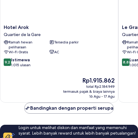
Hotel
Le
Hotel Arok
Le Gra
Arok
Grand
Quartier de la Gare
Quartier
Quartier
Hotel
Ramah hewan
Tersedia parkir
Ramah
de
By
peliharaan
peliha
la
Stay
Wi-Fi Gratis
AC
Wi-Fi 
Gare
Collecti
9.2
8.8
Istimewa
Quartier
Luar
9,2
8,8
dari
dari
1.015 ulasan
de
1.003
10,
10,
la
Istimewa,
Luar
Gare
Harga
Rp1.915.862
1.015
Biasa,
sekarang
total Rp2.184.949
ulasan
1.003
Rp1.915.862
termasuk pajak & biaya lainnya
ulasan
16 Agu - 17 Agu
Bandingkan dengan properti serupa
Login untuk melihat diskon dan manfaat yang memenuhi
syarat. Lebih banyak reward untuk lebih banyak petualangan!