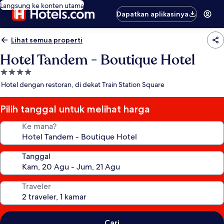
Langsung ke konten utama
Dapatkan aplikasinya
Lihat semua properti
Hotel Tandem - Boutique Hotel
Properti
bintang
Hotel dengan restoran, di dekat Train Station Square
4.0
Pilih tanggal untuk melihat harga
Ke mana?
Tanggal
Traveler
Cari