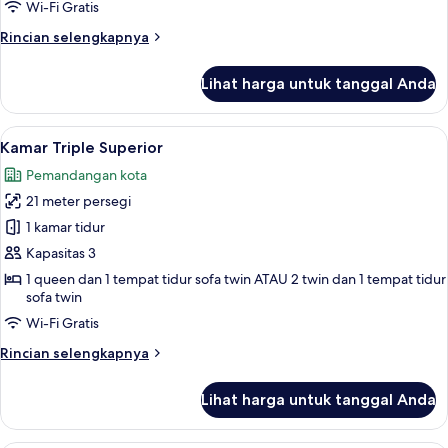
Wi-Fi Gratis
Rincian
Rincian selengkapnya
lebih
lanjut
Lihat harga untuk tanggal Anda
untuk
Kamar
Double
Lihat
Kamar Triple Superior | Seprai premiu
6
Superior
Kamar Triple Superior
semua
Pemandangan kota
foto
21 meter persegi
untuk
Kamar
1 kamar tidur
Triple
Kapasitas 3
Superior
1 queen dan 1 tempat tidur sofa twin ATAU 2 twin dan 1 tempat tidur
sofa twin
Wi-Fi Gratis
Rincian
Rincian selengkapnya
lebih
lanjut
Lihat harga untuk tanggal Anda
untuk
Kamar
Triple