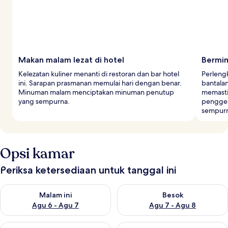
Makan malam lezat di hotel
Bermi
Kelezatan kuliner menanti di restoran dan bar hotel
Perleng
ini. Sarapan prasmanan memulai hari dengan benar.
bantala
Minuman malam menciptakan minuman penutup
memastik
yang sempurna.
penggel
sempur
Opsi kamar
Periksa ketersediaan untuk tanggal ini
Periksa ketersediaan untuk malam ini Agu 6 - Agu 7
Periksa ketersediaan untuk be
Malam ini
Besok
Agu 6 - Agu 7
Agu 7 - Agu 8
Periksa ketersediaan untuk akhir pekan ini Agu 7 - Agu 9
Periksa ketersediaan untuk ak