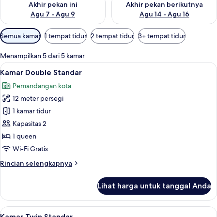
Akhir pekan ini
Akhir pekan berikutnya
Agu 7 - Agu 9
Agu 14 - Agu 16
Filter
Semua kamar
1 tempat tidur
2 tempat tidur
3+ tempat tidur
tersedia
untuk
Menampilkan 5 dari 5 kamar
kamar
Lihat
Kamar Double Standar | Seprai premiu
8
Kamar Double Standar
semua
Pemandangan kota
foto
12 meter persegi
untuk
Kamar
1 kamar tidur
Double
Kapasitas 2
Standar
1 queen
Wi-Fi Gratis
Rincian
Rincian selengkapnya
lebih
lanjut
Lihat harga untuk tanggal Anda
untuk
Kamar
Double
Lihat
Kamar Twin Standar | Seprai premium, 
8
Standar
Kamar Twin Standar