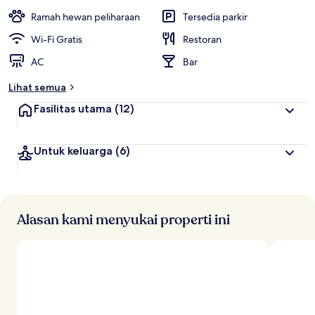
a
i
Ramah hewan peliharaan
Tersedia parkir
t
Wi-Fi Gratis
Restoran
e
AC
Bar
r
b
Lihat semua
a
i
Fasilitas utama
(12)
k
o
Untuk keluarga
(6)
l
e
h
t
r
Alasan kami menyukai properti ini
a
v
e
l
e
r