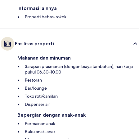
Informasi lainnya
Properti bebas-rokok
Fasilitas properti
Makanan dan minuman
Sarapan prasmanan (dengan biaya tambahan), hari kerja
pukul 06.30–10.00
Restoran
Bar/lounge
Toko roti/camilan
Dispenser air
Bepergian dengan anak-anak
Permainan anak
Buku anak-anak