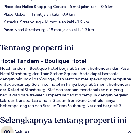
Place des Halles Shopping Centre
- 6 mnt jalan kaki
- 0.6 km
Place Kléber
- 11 mnt jalan kaki
- 0.9 km
Katedral Strasbourg
- 14 mnt jalan kaki
- 1.2 km
Pasar Natal Strasbourg
- 15 mnt jalan kaki
- 1.3 km
Tentang properti ini
Hotel Tandem - Boutique Hotel
Hotel Tandem - Boutique Hotel berjarak 5 menit berkendara dari Pasar
Natal Strasbourg dan Train Station Square. Anda dapat bersantai
dengan minum di bar/lounge, dan restoran merupakan spot sempurna
untuk bersantap.Selain itu, hotel ini hanya berjarak 5 menit berkendara
dari Katedral Strasbourg. Staf dan sarapan mendapatkan nilai yang
bagus dari para traveler. Properti ini dapat ditempuh dengan berjalan
kaki dari transportasi umum: Stasiun Trem Gare Centrale hanya
beberapa langkah dan Stasiun Trem Faubourg National berjarak 3
menit.
Selengkapnya tentang properti ini
Sekilas