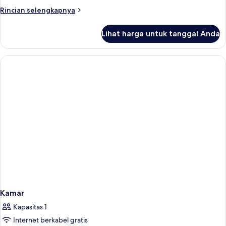
Rincian
Rincian selengkapnya
lebih
lanjut
Lihat harga untuk tanggal Anda
untuk
Kamar
Kamar
Kapasitas 1
Internet berkabel gratis