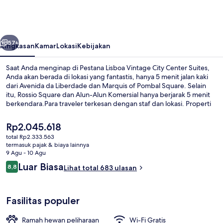
Vintage
City
Center
belumnya
Berikutnya
Suites
57+
Ringkasan
Kamar
Lokasi
Kebijakan
Saat Anda menginap di Pestana Lisboa Vintage City Center Suites,
Anda akan berada di lokasi yang fantastis, hanya 5 menit jalan kaki
dari Avenida da Liberdade dan Marquis of Pombal Square. Selain
itu, Rossio Square dan Alun-Alun Komersial hanya berjarak 5 menit
berkendara.Para traveler terkesan dengan staf dan lokasi. Properti
ini berada dekat dengan transportasi umum: Stasiun Marques de
Pombal berjarak 3 menit dan Stasiun Rato berjarak 6 menit.
Harga
Rp2.045.618
saat
total Rp2.333.563
ini
termasuk pajak & biaya lainnya
Resepsionis
Rp2.045.618
9 Agu - 10 Agu
Ulasan
Luar Biasa
8,8
Lihat total 683 ulasan
8,8 dari 10
Fasilitas populer
Ramah hewan peliharaan
Wi-Fi Gratis