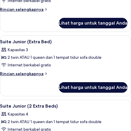
Studio
Internet berkabel gratis
Keluarga
Rincian
Rincian selengkapnya
(Extra
lebih
lanjut
Bed)
Lihat harga untuk tanggal Anda
untuk
Studio
Keluarga
Lihat
Minibar, brankas, ruang kerja ramah l
7
(Extra
Suite Junior (Extra Bed)
semua
Bed)
Kapasitas 3
foto
2 twin ATAU 1 queen dan 1 tempat tidur sofa double
untuk
Suite
Internet berkabel gratis
Junior
Rincian
Rincian selengkapnya
(Extra
lebih
lanjut
Bed)
Lihat harga untuk tanggal Anda
untuk
Suite
Junior
Lihat
Minibar, brankas, ruang kerja ramah l
7
(Extra
Suite Junior (2 Extra Beds)
semua
Bed)
Kapasitas 4
foto
2 twin ATAU 1 queen dan 1 tempat tidur sofa double
untuk
Suite
Internet berkabel gratis