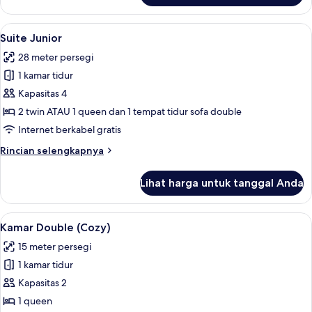
Studio
Keluarga
Lihat
Minibar, brankas, ruang kerja ramah l
12
Suite Junior
semua
28 meter persegi
foto
1 kamar tidur
untuk
Suite
Kapasitas 4
Junior
2 twin ATAU 1 queen dan 1 tempat tidur sofa double
Internet berkabel gratis
Rincian
Rincian selengkapnya
lebih
lanjut
Lihat harga untuk tanggal Anda
untuk
Suite
Junior
Lihat
Kamar Double (Cozy) | Minibar, branka
9
Kamar Double (Cozy)
semua
15 meter persegi
foto
1 kamar tidur
untuk
Kamar
Kapasitas 2
Double
1 queen