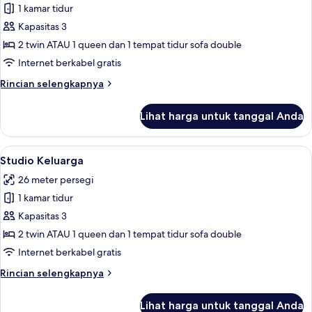
1 kamar tidur
untuk
Kamar
Kapasitas 3
Double
2 twin ATAU 1 queen dan 1 tempat tidur sofa double
atau
Internet berkabel gratis
Twin
Rincian
Rincian selengkapnya
Superior
lebih
lanjut
Lihat harga untuk tanggal Anda
untuk
Kamar
Double
Lihat
Minibar, brankas, ruang kerja ramah l
9
atau
Studio Keluarga
semua
Twin
26 meter persegi
Superior
foto
1 kamar tidur
untuk
Studio
Kapasitas 3
Keluarga
2 twin ATAU 1 queen dan 1 tempat tidur sofa double
Internet berkabel gratis
Rincian
Rincian selengkapnya
lebih
lanjut
Lihat harga untuk tanggal Anda
untuk