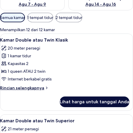
Agu 7 - Agu 9
Agu 14 - Agu 16
Filter
Semua kamar
1 tempat tidur
2 tempat tidur
tersedia
untuk
Menampilkan 12 dari 12 kamar
kamar
Lihat
Kamar Double atau Twin Klasik | Minib
7
Kamar Double atau Twin Klasik
semua
20 meter persegi
foto
1 kamar tidur
untuk
Kamar
Kapasitas 2
Double
1 queen ATAU 2 twin
atau
Internet berkabel gratis
Twin
Rincian
Rincian selengkapnya
Klasik
lebih
lanjut
Lihat harga untuk tanggal Anda
untuk
Kamar
Double
Lihat
Shower, perlengkapan mandi desaine
7
atau
Kamar Double atau Twin Superior
semua
Twin
21 meter persegi
Klasik
foto