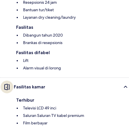
Resepsionis 24 jam
Bantuan tur/tiket
Layanan dry cleaning/laundry
Fasilitas
Dibangun tahun 2020
Brankas di resepsionis
Fasilitas difabel
Lift
Alarm visual di lorong
Fasilitas kamar
Terhibur
Televisi LCD 49 inci
Saluran Saluran TV kabel premium
Film berbayar