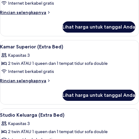
(Cozy)
Internet berkabel gratis
Rincian
Rincian selengkapnya
lebih
lanjut
Lihat harga untuk tanggal Anda
untuk
Kamar
Double
Lihat
Minibar, brankas, ruang kerja ramah l
5
(Cozy)
Kamar Superior (Extra Bed)
semua
Kapasitas 3
foto
2 twin ATAU 1 queen dan 1 tempat tidur sofa double
untuk
Kamar
Internet berkabel gratis
Superior
Rincian
Rincian selengkapnya
(Extra
lebih
lanjut
Bed)
Lihat harga untuk tanggal Anda
untuk
Kamar
Superior
Lihat
Minibar, brankas, ruang kerja ramah l
5
(Extra
Studio Keluarga (Extra Bed)
semua
Bed)
Kapasitas 3
foto
2 twin ATAU 1 queen dan 1 tempat tidur sofa double
untuk