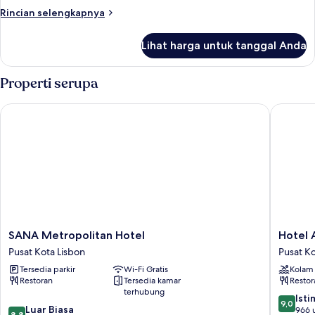
Rincian
Rincian selengkapnya
lebih
lanjut
Lihat harga untuk tanggal Anda
untuk
Kamar
Properti serupa
SANA Metropolitan Hotel
Hotel A
SANA
Hotel
SANA Metropolitan Hotel
Hotel 
Metropolitan
Acta
Pusat Kota Lisbon
Pusat Ko
Hotel
Moa
Tersedia parkir
Wi-Fi Gratis
Kolam
Pusat
Pusat
Restoran
Tersedia kamar
Restor
Kota
Kota
terhubung
Lisbon
Lisbon
9.0
Ist
9,0
8.8
Luar Biasa
dari
966 
8,8