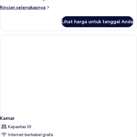
Junior
Rincian
Rincian selengkapnya
(2
lebih
lanjut
Extra
Lihat harga untuk tanggal Anda
untuk
Beds)
Suite
Junior
(2
Extra
Beds)
Kamar
Kapasitas 10
Internet berkabel gratis