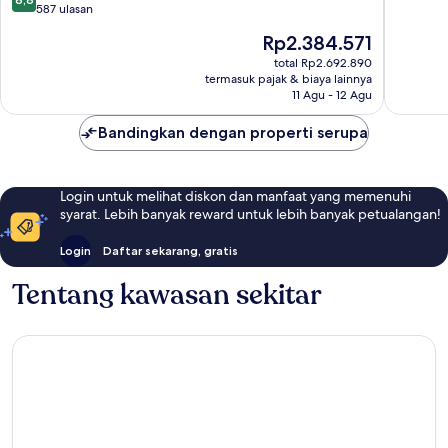
dari
587 ulasan
10,
10,
Istimew
Harga
Rp2.384.571
Luar
966
sekarang
Biasa,
total Rp2.692.890
ulasan
Rp2.384.571
termasuk pajak & biaya lainnya
587
11 Agu - 12 Agu
ulasan
Bandingkan dengan properti serupa
Login untuk melihat diskon dan manfaat yang memenuhi
syarat. Lebih banyak reward untuk lebih banyak petualangan!
Login
Daftar sekarang, gratis
Tentang kawasan sekitar