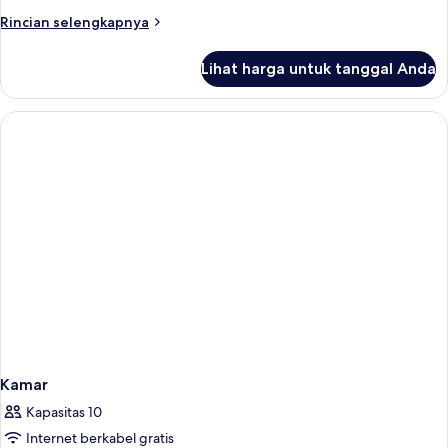
Rincian
Rincian selengkapnya
lebih
lanjut
Lihat harga untuk tanggal Anda
untuk
Kamar
Kamar
Kapasitas 10
Internet berkabel gratis