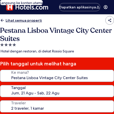
Langsung ke konten utama
Dapatkan aplikasinya
Lihat semua properti
Pestana Lisboa Vintage City Center
Suites
Properti
bintang
Hotel dengan restoran, di dekat Rossio Square
4.0
Pilih tanggal untuk melihat harga
Ke mana?
Tanggal
Traveler