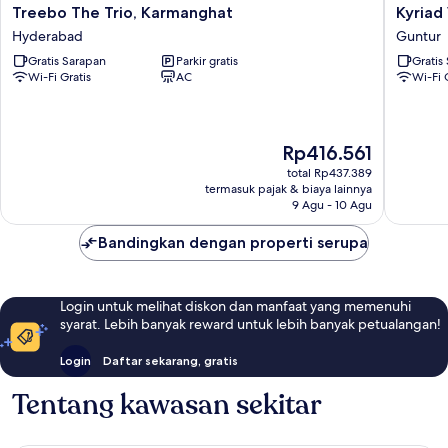
Treebo
Kyriad
Treebo The Trio, Karmanghat
Kyriad
The
Vajram
Hyderabad
Guntur
Trio,
Guntur
Gratis Sarapan
Parkir gratis
Gratis
Karmanghat
Guntur
Wi-Fi Gratis
AC
Wi-Fi 
Hyderabad
Harga
Rp416.561
sekarang
total Rp437.389
Rp416.561
termasuk pajak & biaya lainnya
9 Agu - 10 Agu
Bandingkan dengan properti serupa
Login untuk melihat diskon dan manfaat yang memenuhi
syarat. Lebih banyak reward untuk lebih banyak petualangan!
Login
Daftar sekarang, gratis
Tentang kawasan sekitar