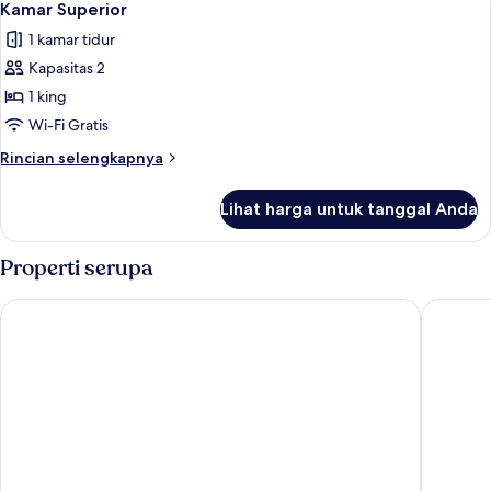
3
Kamar Superior
semua
1 kamar tidur
foto
Kapasitas 2
untuk
Kamar
1 king
Superior
Wi-Fi Gratis
Rincian
Rincian selengkapnya
lebih
lanjut
Lihat harga untuk tanggal Anda
untuk
Kamar
Superior
Properti serupa
Treebo The Trio, Karmanghat
Kyriad V