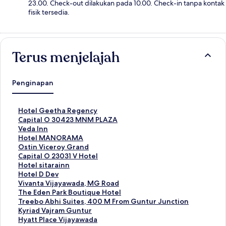
23.00. Check-out dilakukan pada 10.00. Check-in tanpa kontak
fisik tersedia.
Terus menjelajah
Penginapan
T
Hotel Geetha Regency
a
T
Capital O 30423 MNM PLAZA
u
a
T
Veda Inn
t
u
a
T
Hotel MANORAMA
a
t
u
a
T
Ostin Viceroy Grand
n
a
t
u
a
T
Capital O 23031 V Hotel
S
n
a
t
u
a
T
Hotel sitarainn
t
S
n
a
t
u
a
T
Hotel D Dev
a
t
S
n
a
t
u
a
T
Vivanta Vijayawada, MG Road
n
a
t
S
n
a
t
u
a
T
The Eden Park Boutique Hotel
d
n
a
t
S
n
a
t
u
a
T
Treebo Abhi Suites, 400 M From Guntur Junction
a
d
n
a
t
S
n
a
t
u
a
T
Kyriad Vajram Guntur
r
a
d
n
a
t
S
n
a
t
u
a
T
Hyatt Place Vijayawada