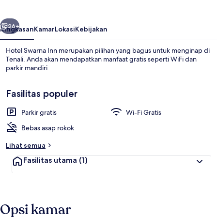
belumnya
Berikutnya
26+
Ringkasan
Kamar
Lokasi
Kebijakan
Hotel Swarna Inn merupakan pilihan yang bagus untuk menginap di
Tenali. Anda akan mendapatkan manfaat gratis seperti WiFi dan
parkir mandiri.
Fasilitas populer
Parkir gratis
Wi-Fi Gratis
Bebas asap rokok
Detail interior
Lihat semua
Fasilitas utama
(1)
Opsi kamar