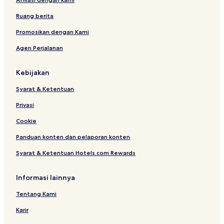
t
e
t
i
n
m
Ruang berita
o
t
e
n
s
n
Promosikan dengan Kami
R
t
Agen Perjalanan
a
m
a
Kebijakan
c
h
Syarat & Ketentuan
a
n
Privasi
d
r
Cookie
a
Panduan konten dan pelaporan konten
V
i
Syarat & Ketentuan Hotels.com Rewards
j
a
y
Informasi lainnya
a
w
Tentang Kami
a
Karir
d
a