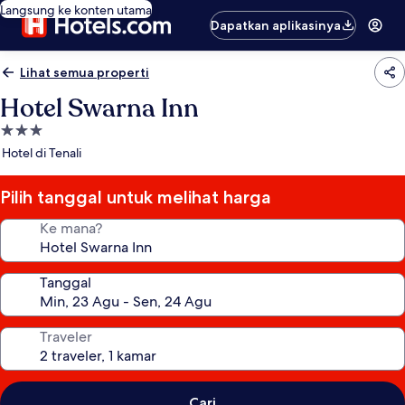
Langsung ke konten utama
Dapatkan aplikasinya
Lihat semua properti
Hotel Swarna Inn
Properti
bintang
Hotel di Tenali
3.0
Pilih tanggal untuk melihat harga
Ke mana?
Tanggal
Traveler
Cari