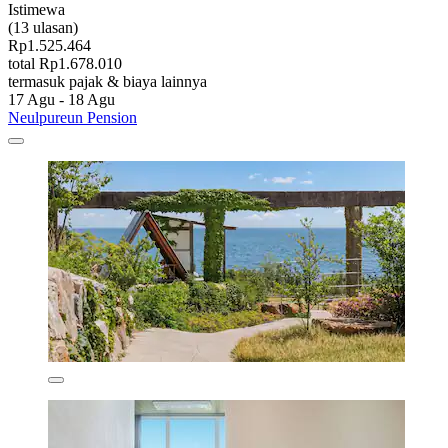
Istimewa
(13 ulasan)
Rp1.525.464
total Rp1.678.010
termasuk pajak & biaya lainnya
17 Agu - 18 Agu
Neulpureun Pension