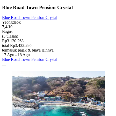
Blue Road Town Pension-Crystal
Blue Road Town Pension-Crystal
Yeongdeok
7,4/10
Bagus
(3 ulasan)
Rp3.120.268
total Rp3.432.295
termasuk pajak & biaya lainnya
17 Agu - 18 Agu
Blue Road Town Pension-Crystal