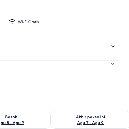
Sangkuriang) | Wi-Fi gratis dan seprai linen
Wi-Fi Gratis
sediaan untuk besok Agu 8 - Agu 9
Periksa ketersediaan untuk akhir peka
Besok
Akhir pekan ini
gu 8 - Agu 9
Agu 7 - Agu 9