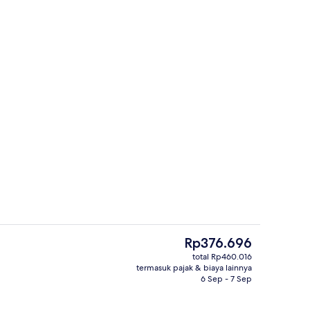
Eksterior
Harga
Rp376.696
saat
total Rp460.016
ini
termasuk pajak & biaya lainnya
dan seprai linen
Cottage (Gatot Kaca) | Wi-Fi gratis da
Rp376.696
6 Sep - 7 Sep