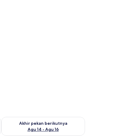
n ini Agu 7 - Agu 9
Periksa ketersediaan untuk akhir pekan berikutnya Agu 14 - A
Akhir pekan berikutnya
Agu 14 - Agu 16