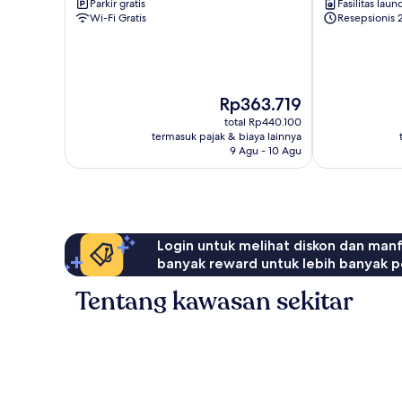
Parkir gratis
Fasilitas laun
Wi-Fi Gratis
Resepsionis 
Harga
Rp363.719
sekarang
total Rp440.100
Rp363.719
termasuk pajak & biaya lainnya
9 Agu - 10 Agu
Login untuk melihat diskon dan man
banyak reward untuk lebih banyak p
Tentang kawasan sekitar