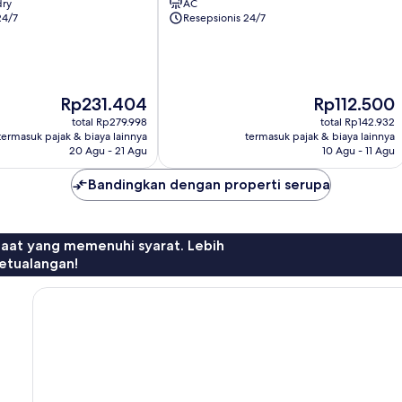
dry
AC
Burangrang
24/7
Resepsionis 24/7
Harga
Harga
Rp231.404
Rp112.500
sekarang
sekarang
total Rp279.998
total Rp142.932
Rp231.404
Rp112.500
termasuk pajak & biaya lainnya
termasuk pajak & biaya lainnya
20 Agu - 21 Agu
10 Agu - 11 Agu
Bandingkan dengan properti serupa
faat yang memenuhi syarat. Lebih
etualangan!