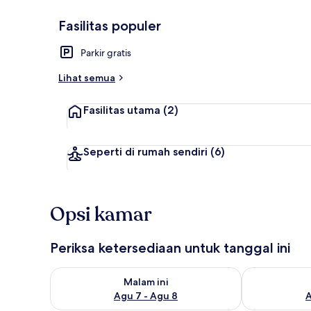
Fasilitas populer
Vila Deluks (
Parkir gratis
Lihat semua
Fasilitas utama
(2)
Seperti di rumah sendiri
(6)
Opsi kamar
Periksa ketersediaan untuk tanggal ini
Periksa ketersediaan untuk malam ini Agu 7 - Agu 8
Periksa keter
Malam ini
Agu 7 - Agu 8
A