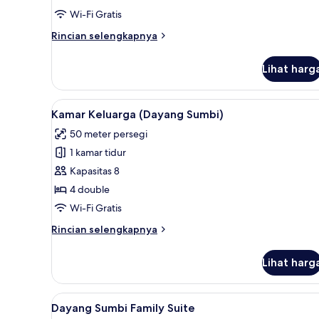
(Sangkuriang)
Wi-Fi Gratis
Rincian
Rincian selengkapnya
lebih
lanjut
Lihat harg
untuk
Vila
Deluks
Lihat
Kamar Keluarga (Dayang Sumbi) 
4
(Sangkuriang)
Kamar Keluarga (Dayang Sumbi)
semua
50 meter persegi
foto
1 kamar tidur
untuk
Kamar
Kapasitas 8
Keluarga
4 double
(Dayang
Wi-Fi Gratis
Sumbi)
Rincian
Rincian selengkapnya
lebih
lanjut
Lihat harg
untuk
Kamar
Keluarga
Lihat
Wi-Fi gratis dan seprai linen
4
(Dayang
Dayang Sumbi Family Suite
semua
Sumbi)