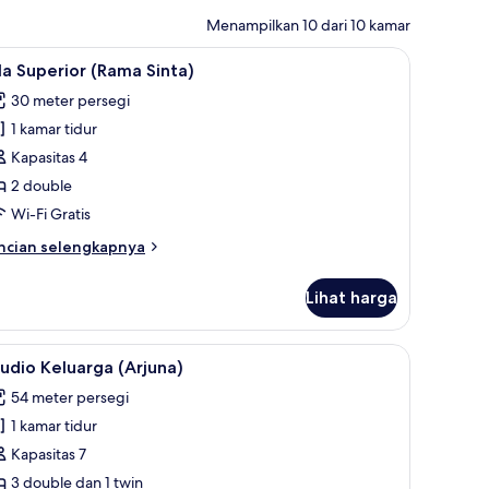
Menampilkan 10 dari 10 kamar
eprai linen
ihat
Vila Superior (Rama Sinta) | Wi-Fi gratis dan s
6
la Superior (Rama Sinta)
emua
30 meter persegi
oto
1 kamar tidur
ntuk
la
Kapasitas 4
uperior
2 double
Rama
Wi-Fi Gratis
inta)
ncian
ncian selengkapnya
bih
njut
Lihat harga
tuk
la
perior
 linen
ihat
Studio Keluarga (Arjuna) | Wi-Fi gratis dan sep
4
ama
udio Keluarga (Arjuna)
emua
nta)
54 meter persegi
oto
1 kamar tidur
ntuk
tudio
Kapasitas 7
eluarga
3 double dan 1 twin