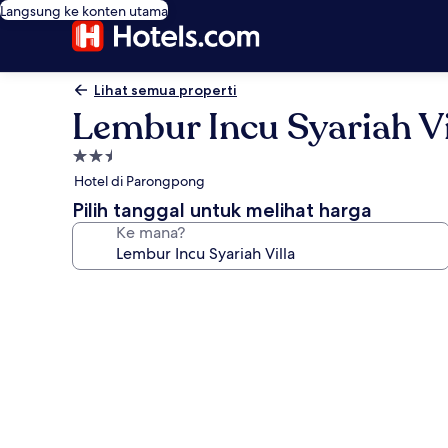
Langsung ke konten utama
Lihat semua properti
Lembur Incu Syariah Vi
Properti
bintang
Hotel di Parongpong
2.5
Pilih tanggal untuk melihat harga
Ke mana?
Galeri
foto
untuk
Lembur
Incu
Syariah