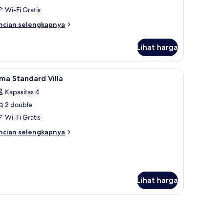
Arjuna)
Wi-Fi Gratis
ncian
ncian selengkapnya
bih
njut
Lihat harga
tuk
udio
luarga
ihat
Dapur pribadi
3
rjuna)
ma Standard Villa
emua
Kapasitas 4
oto
2 double
ntuk
ima
Wi-Fi Gratis
tandard
ncian
ncian selengkapnya
lla
bih
njut
tuk
ma
andard
Lihat harga
lla