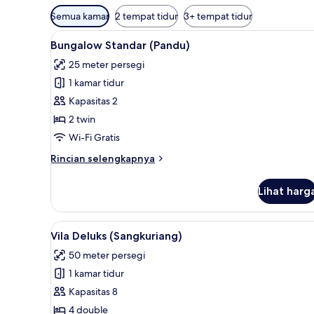
Filter
Semua kamar
2 tempat tidur
3+ tempat tidur
tersedia
Lihat
Bungalow Standar (Pandu) | Wi-
untuk
4
Bungalow Standar (Pandu)
semua
kamar
25 meter persegi
foto
1 kamar tidur
untuk
Bungalow
Kapasitas 2
Standar
2 twin
(Pandu)
Wi-Fi Gratis
Rincian
Rincian selengkapnya
lebih
lanjut
Lihat harg
untuk
Bungalow
Standar
Lihat
Vila Deluks (Sangkuriang) | Wi-
4
(Pandu)
Vila Deluks (Sangkuriang)
semua
50 meter persegi
foto
1 kamar tidur
untuk
Vila
Kapasitas 8
Deluks
4 double