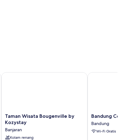
Taman Wisata Bougenville by Kozystay
Bandung Co Stay
Taman
Bandung
Taman Wisata Bougenville by
Bandung Co Stay
Wisata
Co
Kozystay
Bandung
Bougenville
Stay
Banjaran
Wi-Fi Gratis
by
Bandung
Kozystay
Kolam renang