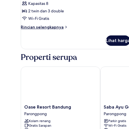
Kapasitas 8
foto
2 twin dan 3 double
untuk
Dayang
Wi-Fi Gratis
Sumbi
Rincian
Rincian selengkapnya
Family
lebih
lanjut
Suite
Lihat harg
untuk
Dayang
Sumbi
Properti serupa
Family
Suite
Oase Resort Bandung
Saba Ayu Gue
Oase
Saba
Oase Resort Bandung
Saba Ayu G
Resort
Ayu
Parongpong
Parongpong
Bandung
Guest
Kolam renang
Parkir gratis
Parongpong
House
Gratis Sarapan
Wi-Fi Gratis
Parongpong