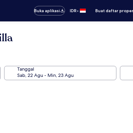
•
Buka aplikasi
IDR
Buat daftar prope
lla
Tanggal