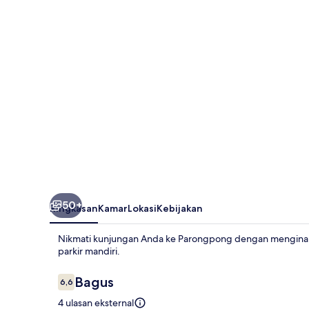
Villa
50+
Ringkasan
Kamar
Lokasi
Kebijakan
Nikmati kunjungan Anda ke Parongpong dengan menginap di
parkir mandiri.
Ulasan
Bagus
6,6
6,6 dari 10
4 ulasan eksternal