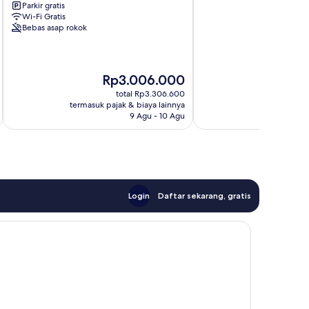
Parkir gratis
Banjaran
Wi-Fi Gratis
Bebas asap rokok
Harga
Rp3.006.000
sekarang
total Rp3.306.600
Rp3.006.000
termasuk pajak & biaya lainnya
termasuk paj
9 Agu - 10 Agu
Login
Daftar sekarang, gratis