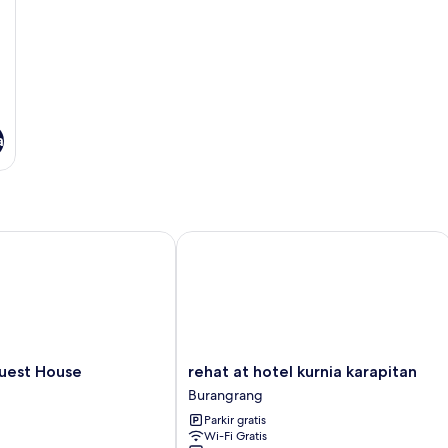
a
st House
rehat at hotel kurnia karapitan
rehat
uest House
rehat at hotel kurnia karapitan
at
Burangrang
hotel
Parkir gratis
kurnia
Wi-Fi Gratis
karapitan