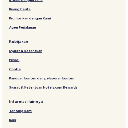
c
s
t
t
Ruang berita
i
h
o
o
Promosikan dengan Kami
n
u
Agen Perjalanan
s
e
Kebijakan
Syarat & Ketentuan
Privasi
Cookie
Panduan konten dan pelaporan konten
Syarat & Ketentuan Hotels.com Rewards
Informasi lainnya
Tentang Kami
Karir