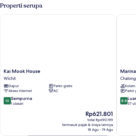
Properti serupa
Kai Mook House
Marina 
Kai
Marina
Kai Mook House
Marina
Mook
House
Wichit
Chalong
House
MUAYT
Dapur
Parkir gratis
Kolam
Wichit
Ta-
Akses internet
AC
Parkir 
iad
Phuket
10.0
8.8
Sempurna
Luar
10
8,8
Chalong
dari
dari
1 ulasan
37 ul
10,
10,
Harga
Rp621.801
Sempurna,
Luar
sekarang
1
Biasa,
total Rp690.199
Rp621.801
termasuk pajak & biaya lainnya
ulasan
37
18 Agu - 19 Agu
ulasan