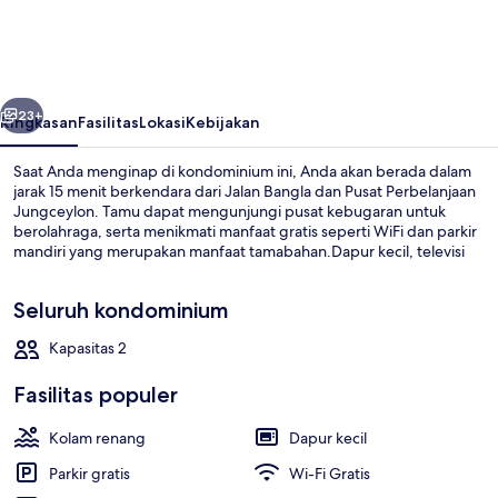
at
zcape3
condominium
belumnya
Berikutnya
central
23+
Ringkasan
Fasilitas
Lokasi
Kebijakan
Phuket
Saat Anda menginap di kondominium ini, Anda akan berada dalam
jarak 15 menit berkendara dari Jalan Bangla dan Pusat Perbelanjaan
Jungceylon. Tamu dapat mengunjungi pusat kebugaran untuk
berolahraga, serta menikmati manfaat gratis seperti WiFi dan parkir
mandiri yang merupakan manfaat tamabahan.Dapur kecil, televisi
layar datar, dan lemari es merupakan keunggulan lainnya.
Seluruh kondominium
Kapasitas 2
Eksterior
Fasilitas populer
Kolam renang
Dapur kecil
Parkir gratis
Wi-Fi Gratis