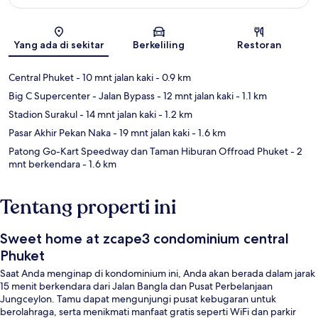
Peta
Yang ada di sekitar
Berkeliling
Restoran
Central Phuket
- 10 mnt jalan kaki
- 0.9 km
Big C Supercenter - Jalan Bypass
- 12 mnt jalan kaki
- 1.1 km
Stadion Surakul
- 14 mnt jalan kaki
- 1.2 km
Pasar Akhir Pekan Naka
- 19 mnt jalan kaki
- 1.6 km
Patong Go-Kart Speedway dan Taman Hiburan Offroad Phuket
- 2
mnt berkendara
- 1.6 km
Tentang properti ini
Sweet home at zcape3 condominium central
Phuket
Saat Anda menginap di kondominium ini, Anda akan berada dalam jarak
15 menit berkendara dari Jalan Bangla dan Pusat Perbelanjaan
Jungceylon. Tamu dapat mengunjungi pusat kebugaran untuk
berolahraga, serta menikmati manfaat gratis seperti WiFi dan parkir