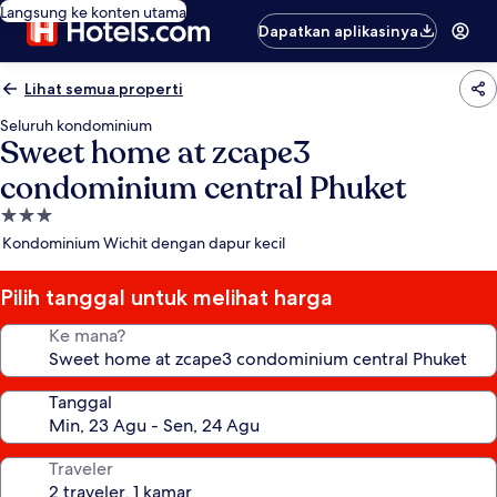
Langsung ke konten utama
Dapatkan aplikasinya
Lihat semua properti
Seluruh kondominium
Sweet home at zcape3
condominium central Phuket
Properti
bintang
Kondominium Wichit dengan dapur kecil
3.0
Pilih tanggal untuk melihat harga
Ke mana?
Tanggal
Traveler