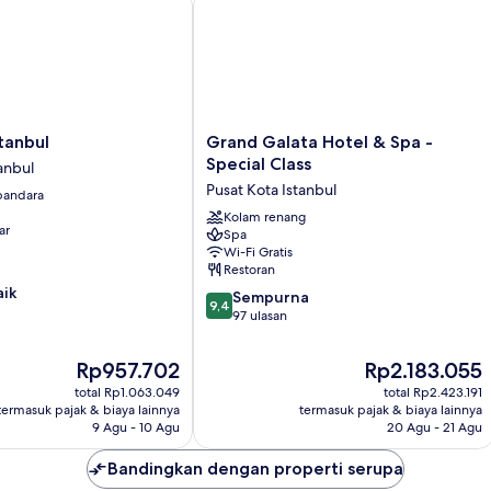
Grand
tanbul
Grand Galata Hotel & Spa -
Galata
Special Class
anbul
Hotel
Pusat Kota Istanbul
 bandara
&
Spa
Kolam renang
ar
Spa
-
Wi-Fi Gratis
Special
Restoran
Class
aik
9.4
Pusat
Sempurna
9,4
dari
Kota
97 ulasan
10,
Istanbul
Sempurna,
Harga
Harga
Rp957.702
Rp2.183.055
97
sekarang
sekarang
total Rp1.063.049
total Rp2.423.191
ulasan
Rp957.702
Rp2.183.055
termasuk pajak & biaya lainnya
termasuk pajak & biaya lainnya
9 Agu - 10 Agu
20 Agu - 21 Agu
Bandingkan dengan properti serupa