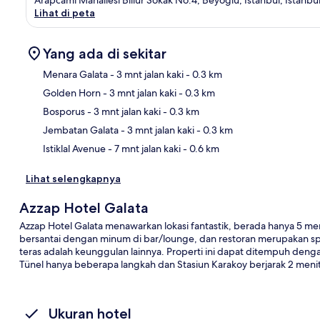
Lihat di peta
Yang ada di sekitar
Menara Galata
- 3 mnt jalan kaki
- 0.3 km
Golden Horn
- 3 mnt jalan kaki
- 0.3 km
Pet
Bosporus
- 3 mnt jalan kaki
- 0.3 km
Jembatan Galata
- 3 mnt jalan kaki
- 0.3 km
Istiklal Avenue
- 7 mnt jalan kaki
- 0.6 km
Lihat selengkapnya
Azzap Hotel Galata
Azzap Hotel Galata menawarkan lokasi fantastik, berada hanya 5 men
bersantai dengan minum di bar/lounge, dan restoran merupakan spo
teras adalah keunggulan lainnya. Properti ini dapat ditempuh denga
Tünel hanya beberapa langkah dan Stasiun Karakoy berjarak 2 menit
Ukuran hotel