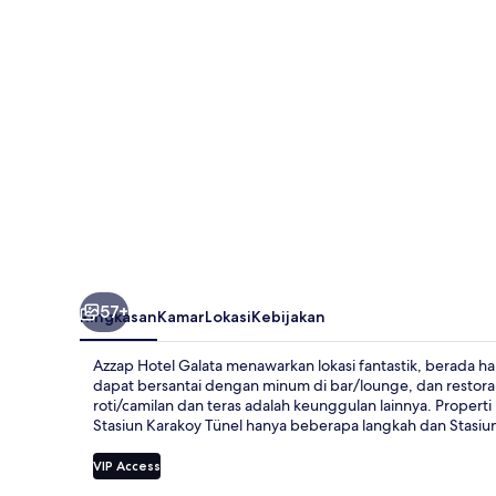
57+
Ringkasan
Kamar
Lokasi
Kebijakan
Azzap Hotel Galata menawarkan lokasi fantastik, berada ha
dapat bersantai dengan minum di bar/lounge, dan restora
roti/camilan dan teras adalah keunggulan lainnya. Properti
Stasiun Karakoy Tünel hanya beberapa langkah dan Stasiun
VIP Access