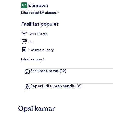
Ulasan
Istimewa
9,0
9,0 dari 10
Tempat maka
Lihat total 89 ulasan
Fasilitas populer
Wi-Fi Gratis
AC
Fasilitas laundry
Lihat semua
Fasilitas utama
(12)
Seperti di rumah sendiri
(6)
Opsi kamar