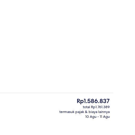
rti)
Teras/patio
Harga
Rp1.586.837
saat
total Rp1.761.389
ini
termasuk pajak & biaya lainnya
Detail eksterior
Rp1.586.837
10 Agu - 11 Agu