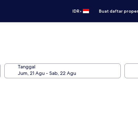
•
IDR
Buat daftar prope
Tanggal