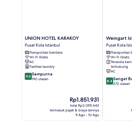
UNION
Weingart
UNION HOTEL KARAKOY
Weingart Is
HOTEL
Istanbul
Pusat Kota Istanbul
Pusat Kota Ist
KARAKOY
Pusat
Transportasi bandara
Transportasi
Pusat
Kota
Wi-Fi Gratis
Wi-Fi Gratis
Kota
Istanbul
AC
Tersedia kam
Istanbul
Fasilitas laundry
terhubung
AC
9.6
Sempurna
9,6
8.4
Sangat B
dari
190 ulasan
8,4
dari
272 ulasan
10,
10,
Sempurna,
Sangat
190
Harga
Rp1.851.931
Baik,
ulasan
sekarang
272
total Rp2.055.643
Rp1.851.931
ulasan
termasuk pajak & biaya lainnya
9 Agu - 10 Agu