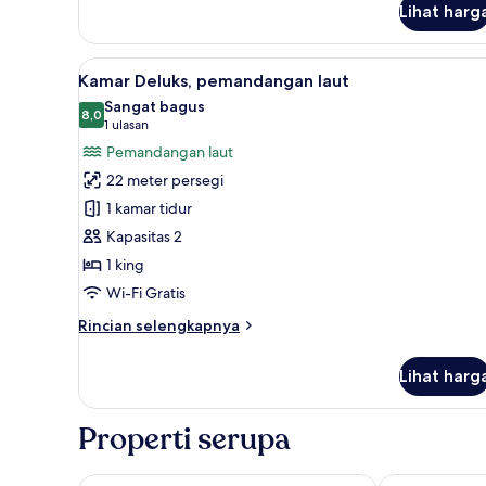
Lihat harg
Twin
Superior
Lihat
Kamar Deluks, pemandangan l
8
Kamar Deluks, pemandangan laut
semua
Sangat bagus
foto
8,0
8,0 dari 10
(1
1 ulasan
untuk
ulasan)
Pemandangan laut
Kamar
22 meter persegi
Deluks,
1 kamar tidur
pemandangan
Kapasitas 2
laut
1 king
Wi-Fi Gratis
Rincian
Rincian selengkapnya
lebih
lanjut
Lihat harg
untuk
Kamar
Deluks,
Properti serupa
pemandangan
laut
UNION HOTEL KARAKOY
Weingart Ista