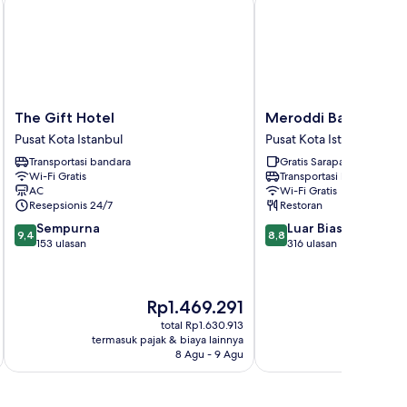
The
Meroddi
The Gift Hotel
Meroddi Barnathan 
Gift
Barnathan
Pusat Kota Istanbul
Pusat Kota Istanbul
Hotel
Hotel
Transportasi bandara
Gratis Sarapan
Pusat
Pusat
Wi-Fi Gratis
Transportasi bandara
Kota
Kota
AC
Wi-Fi Gratis
Istanbul
Istanbul
Resepsionis 24/7
Restoran
9.4
8.8
Sempurna
Luar Biasa
9,4
8,8
dari
dari
153 ulasan
316 ulasan
10,
10,
Sempurna,
Luar
153
Biasa,
Harga
H
Rp1.469.291
ulasan
316
sekarang
s
ulasan
total Rp1.630.913
Rp1.469.291
R
termasuk pajak & biaya lainnya
termasuk paj
8 Agu - 9 Agu