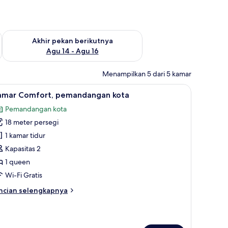
n ini Agu 7 - Agu 9
Periksa ketersediaan untuk akhir pekan berikutnya Agu 14 - A
Akhir pekan berikutnya
Agu 14 - Agu 16
Menampilkan 5 dari 5 kamar
kas, meja kerja, dan ruang kerja ramah laptop
ihat
Kamar Comfort, pemandangan kota | Minibar, 
9
amar Comfort, pemandangan kota
emua
Pemandangan kota
oto
18 meter persegi
ntuk
amar
1 kamar tidur
omfort,
Kapasitas 2
emandangan
1 queen
ota
Wi-Fi Gratis
ncian
ncian selengkapnya
bih
njut
tuk
amar