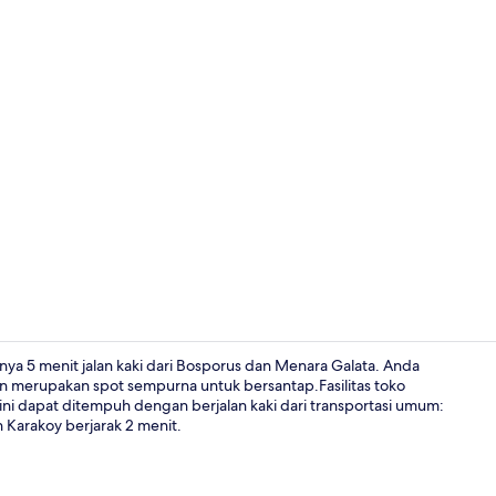
Bar (di prope
nya 5 menit jalan kaki dari Bosporus dan Menara Galata. Anda
n merupakan spot sempurna untuk bersantap.Fasilitas toko
 ini dapat ditempuh dengan berjalan kaki dari transportasi umum:
Resepsionis
 Karakoy berjarak 2 menit.