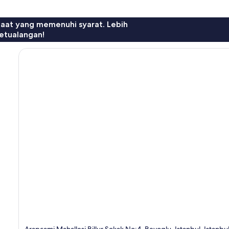
faat yang memenuhi syarat. Lebih
etualangan!
Arapcami Mahallesi Billur Sokak No:4, Beyoglu, Istanbul, Istanbu